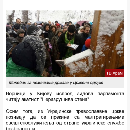
ТВ Храм
Молебан за немешање државе у Црквене одлуке
Верници у Кијеву испред зидова парламента
читају акатист "Неразрушива стена".
Осим тога, из Украјинске православвне цркве
позивају да се прекине са малтретирањима
свештенослужитеља од стране украјинске службе
безбедности.