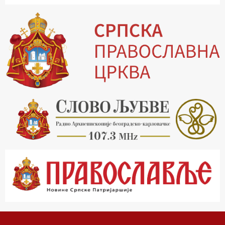
13.30 Храм културе
14.00 Питања и одговори
15.03 Беседа Патријарха Порфирија
15.15 Молитве
15.30 Манастири на Косову и Метохији
16.03 Српска историјска читанка
16.30 Тврђаве Дунава
17.03 Бит – емисија Ненада Гугла
17.30 Приче из незаборава
18.03 Врлинослов
19.03 Фолклор магазин
19.30 Вечерње молитве