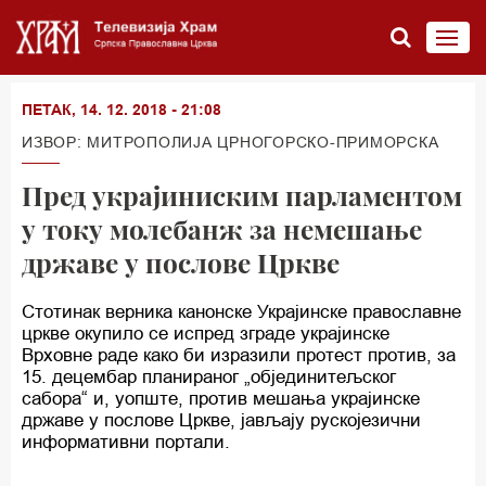
ПЕТАК, 14. 12. 2018 - 21:08
ИЗВОР: МИТРОПОЛИЈА ЦРНОГОРСКО-ПРИМОРСКА
Пред украјиниским парламентом
у току молебанж за немешање
државе у послове Цркве
Стотинак верника канонске Украјинске православне
цркве окупило се испред зграде украјинске
Врховне раде како би изразили протест против, за
15. децембар планираног „објединитељског
сабора“ и, уопште, против мешања украјинске
државе у послове Цркве, јављају рускојезични
информативни портали.