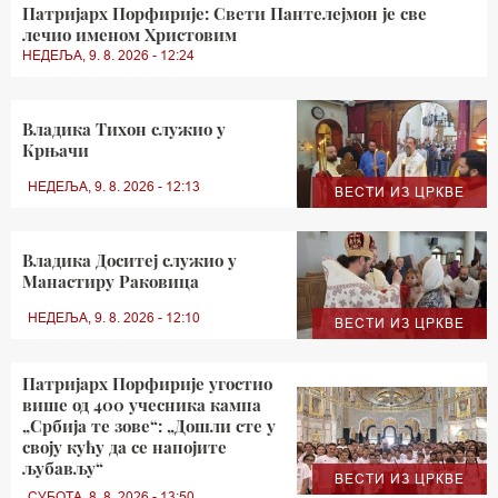
Патријарх Порфирије: Свети Пантелејмон је све
лечио именом Христовим
НЕДЕЉА, 9. 8. 2026 - 12:24
Владика Тихон служио у
Крњачи
НЕДЕЉА, 9. 8. 2026 - 12:13
ВЕСТИ ИЗ ЦРКВЕ
Владика Доситеј служио у
Манастиру Раковица
НЕДЕЉА, 9. 8. 2026 - 12:10
ВЕСТИ ИЗ ЦРКВЕ
Патријарх Порфирије угостио
више од 400 учесника кампа
„Србија те зове“: „Дошли сте у
своју кућу да се напојите
љубављу“
ВЕСТИ ИЗ ЦРКВЕ
СУБОТА, 8. 8. 2026 - 13:50