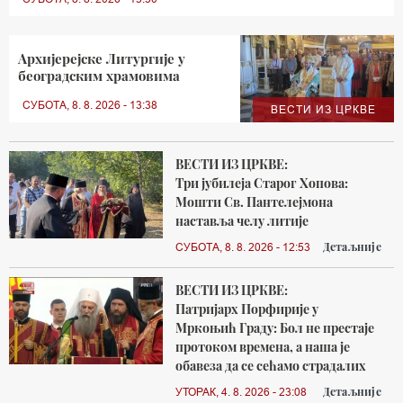
Архијерејске Литургије у
београдским храмовима
СУБОТА, 8. 8. 2026 - 13:38
ВЕСТИ ИЗ ЦРКВЕ
ВЕСТИ ИЗ ЦРКВЕ:
Три јубилеја Старог Хопова:
Мошти Св. Пантелејмона
наставља челу литије
Детаљније
СУБОТА, 8. 8. 2026 - 12:53
ВЕСТИ ИЗ ЦРКВЕ:
Патријарх Порфирије у
Мркоњић Граду: Бол не престаје
протоком времена, а наша је
обавеза да се сећамо страдалих
Детаљније
УТОРАК, 4. 8. 2026 - 23:08