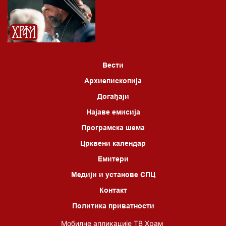
05.00 Питања и одговори
06.00 Црквена предавања и трибине
*најважније вести емитујемо на сваки пун сат
Вести
Архиепископија
Догађаји
Најаве емисија
Програмска шема
Црквени календар
Емитери
Медији и установе СПЦ
Контакт
Политика приватности
Мобилне апликације ТВ Храм