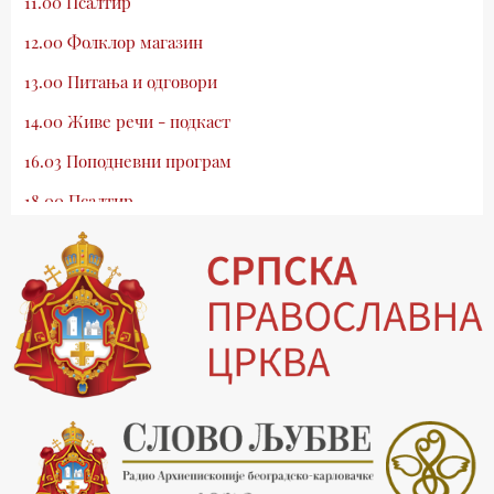
11.00 Псалтир
12.00 Фолклор магазин
13.00 Питања и одговори
14.00 Живе речи - подкаст
16.03 Поподневни програм
18.00 Псалтир
19.03 Млади у Цркви
19.30 Вечерње молитве
20.00 Вести из Цркве
20.15 Реч архијереја
20.30 Хроника Архиепископије
21.03 Врлинослов
22.03 Црквена предавања и трибине