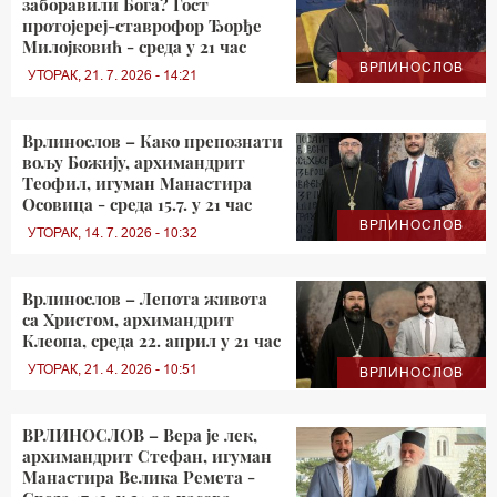
заборавили Бога? Гост
протојереј-ставрофор Ђорђе
Милојковић - среда у 21 час
ВРЛИНОСЛОВ
УТОРАК, 21. 7. 2026 - 14:21
Врлинослов – Како препознати
вољу Божију, архимандрит
Теофил, игуман Манастира
Осовица - среда 15.7. у 21 час
ВРЛИНОСЛОВ
УТОРАК, 14. 7. 2026 - 10:32
Врлинослов – Лепота живота
са Христом, архимандрит
Клеопа, среда 22. април у 21 час
УТОРАК, 21. 4. 2026 - 10:51
ВРЛИНОСЛОВ
ВРЛИНОСЛОВ – Вера је лек,
архимандрит Стефан, игуман
Манастира Велика Ремета -