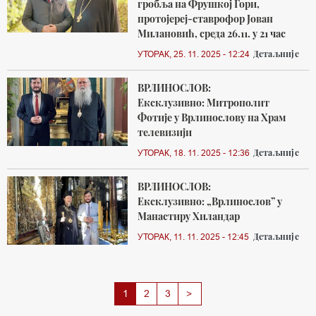
гробља на Фрушкој Гори,
протојереј-ставрофор Јован
Милановић, среда 26.11. у 21 час
Детаљније
УТОРАК, 25. 11. 2025 - 12:24
ВРЛИНОСЛОВ:
Ексклузивно: Митрополит
Фотије у Врлинослову на Храм
телевизији
Детаљније
УТОРАК, 18. 11. 2025 - 12:36
ВРЛИНОСЛОВ:
Ексклузивно: „Врлинослов” у
Манастиру Хиландар
Детаљније
УТОРАК, 11. 11. 2025 - 12:45
Next
1
2
3
>