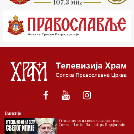
23.00 Питања и одговори
00.03 Црквена предавања и трибине
01.03 Живе речи - подкаст
03.03 Јутарњи програм
05.00 Псалтир
06.00 Црквена предавања и трибине
*најважније вести емитујемо на сваки пун сат
Емисије
Угледајмо се на непоколебиву веру
Светог Илије | Патријарх Порфирије