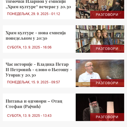
тимочки Иларион у емисији
„Храм културе“ вечерас у 20.30
ПОНЕДЕЉАК, 29. 9. 2025 - 01:12
РАЗГОВОРИ
Храм културе - нова емисија
понедељком у 20:30
СУБОТА, 13. 9. 2025 - 16:06
РАЗГОВОРИ
Час историје - Владика Петар
II Петровић - слово о Његошу -
Уторак у 20.30
ПОНЕДЕЉАК, 15. 9. 2025 - 09:57
РАЗГОВОРИ
Питања и одговори – Отац
Стефан (Рајчић)
СУБОТА, 13. 9. 2025 - 13:43
РАЗГОВОРИ