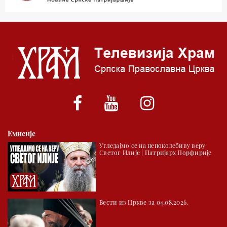
03.03 Јутарњи програм
05.00 Псалтир
06.00 Црквена предавања и трибине
*најважније вести емитујемо на сваки пун сат
Емисије
Угледајмо се на непоколебиву веру
Светог Илије | Патријарх Порфирије
Вести из Цркве за 04.08.2026.