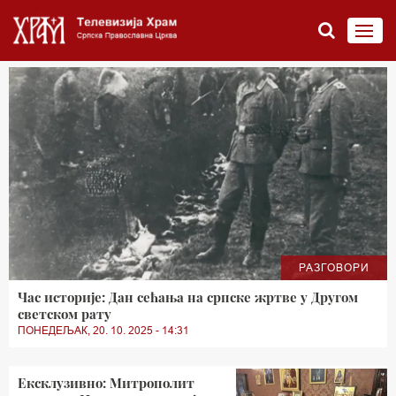
РАЗГОВОРИ
Час историје: Дан сећања на српске жртве у Другом
светском рату
ПОНЕДЕЉАК, 20. 10. 2025 - 14:31
Eксклузивно: Митрополит