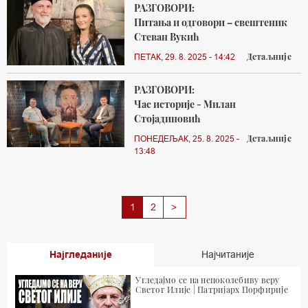
РАЗГОВОРИ:
Питања и одговори – свештеник
Стеван Вукић
Детаљније
ПЕТАК, 29. 8. 2025 - 14:42
РАЗГОВОРИ:
Час историје - Милан
Стојадиновић
Детаљније
ПОНЕДЕЉАК, 25. 8. 2025 -
13:48
Next
1
2
>
Најгледаније
Најчитаније
Угледајмо се на непоколебиву веру
Светог Илије | Патријарх Порфирије