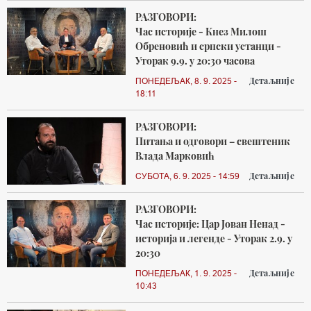
РАЗГОВОРИ:
Час историје - Кнез Милош
Обреновић и српски устанци -
Уторак 9.9. у 20:30 часова
Детаљније
ПОНЕДЕЉАК, 8. 9. 2025 -
18:11
РАЗГОВОРИ:
Питања и одговори – свештеник
Влада Марковић
Детаљније
СУБОТА, 6. 9. 2025 - 14:59
РАЗГОВОРИ:
Час историје: Цар Јован Ненад -
историја и легенде - Уторак 2.9. у
20:30
Детаљније
ПОНЕДЕЉАК, 1. 9. 2025 -
10:43