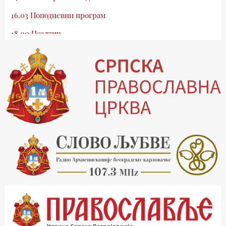
16.03 Поподневни програм
18.00 Псалтир
19.03 Млади у Цркви
19.30 Вечерње молитве
20.00 Вести из Цркве
20.15 Реч архијереја
20.30 Хроника Архиепископије
21.03 Врлинослов
22.03 Црквена предавања и трибине
23.00 Питања и одговори
00.03 Црквена предавања и трибине
01.03 Живе речи - подкаст