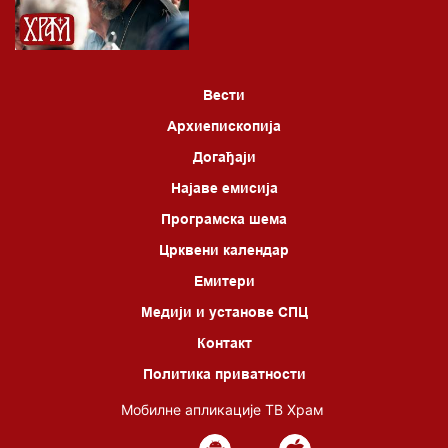
06.00 Црквена предавања и трибине
*најважније вести емитујемо на сваки пун сат
Вести
Архиепископија
Догађаји
Најаве емисија
Програмска шема
Црквени календар
Емитери
Медији и установе СПЦ
Контакт
Политика приватности
Мобилне апликације ТВ Храм