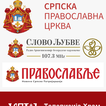
14.00 Питања и одговори
15.03 Беседа Патријарха Порфирија
15.15 Молитве
15.30 Манастири на Косову и Метохији
16.03 Српска историјска читанка
16.30 Тврђаве Дунава
17.03 Бит – емисија Ненада Гугла
17.30 Приче из незаборава
18.03 Врлинослов
19.03 Фолклор магазин
19.30 Вечерње молитве
20.00 Вести из Цркве