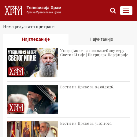
Нема резултата претраге
Најгледаније
Најчитаније
Угледајмо се на непоколебиву веру
Светог Илије | Патријарх Порфирије
Вести из Цркве за 04.08.2026.
Вести из Цркве за 31.07.2026.