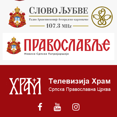
20.30 Хроника Архиепископије
21.03 Врлинослов
22.03 Црквена предавања и трибине
23.00 Питања и одговори
00.03 Црквена предавања и трибине
01.03 Живе речи - подкаст
03.03 Јутарњи програм
05.00 Псалтир
06.00 Црквена предавања и трибине
*најважније вести емитујемо на сваки пун сат