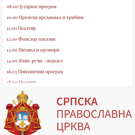
08.00 Јутарњи програм
10.00 Црквена предавања и трибине
11.00 Псалтир
12.00 Фолклор магазин
13.00 Питања и одговори
14.00 Живе речи - подкаст
16.03 Поподневни програм
18.00 Псалтир
19.03 Млади у Цркви
19.30 Вечерње молитве
20.00 Вести из Цркве
20.15 Реч архијереја