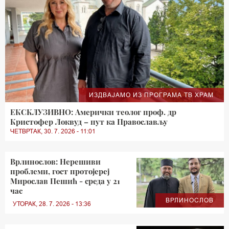
ИЗДВАЈАМО ИЗ ПРОГРАМА ТВ ХРАМ
ЕКСКЛУЗИВНО: Амерички теолог проф. др
Кристофер Локвуд – пут ка Православљу
ЧЕТВРТАК, 30. 7. 2026 - 11:01
Врлинослов: Нерешиви
проблеми, гост протојереј
Мирослав Пешић - среда у 21
час
ВРЛИНОСЛОВ
УТОРАК, 28. 7. 2026 - 13:36