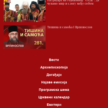
чувамо мир и слогу међу собом
Тишина и самоћа I Врлинослов
Вести
Архиепископија
Догађаји
Најаве емисија
Програмска шема
Црквени календар
Емитери