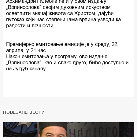
Архимандрит Клеопа ће и у овом издању
„Врлинослова“ својим духовним искуством
осветлити значај живота са Христом, дајући
путоказ који нас степеницама врлина узводи ка
радости и вечности.
Премијерно емитовање емисије је у среду, 22.
априла, у 21 час.
Након емитовања у програму, ово издање
„Врлинослова“, као и свако друго, биће доступно и
на Јутјуб каналу.
ПОВЕЗАНЕ ВЕСТИ