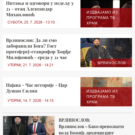
Питања и одговори у недељу у
21 - отац Александар
ИЗДВАЈАМО ИЗ
Михаиловић
ПРОГРАМА ТВ
СУБОТА, 25. 7. 2026 - 13:10
ХРАМ
Врлинослов: Да ли смо
заборавили Бога? Гост
протојереј-ставрофор Ђорђе
Милојковић - среда у 21 час
ВРЛИНОСЛОВ
УТОРАК, 21. 7. 2026 - 14:21
Најава - Час историје - Цар
Душан Силни
ИЗДВАЈАМО ИЗ
ПРОГРАМА ТВ
УТОРАК, 14. 7. 2026 - 14:15
ХРАМ
ВРЛИНОСЛОВ:
Врлинослов – Како препознати
вољу Божију, архимандрит