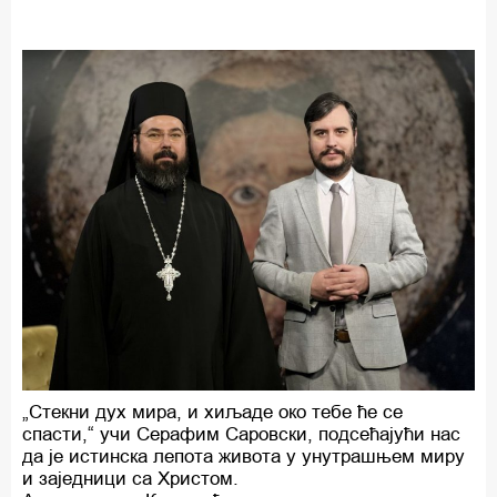
„Стекни дух мира, и хиљаде око тебе ће се
спасти,“ учи Серафим Саровски, подсећајући нас
да је истинска лепота живота у унутрашњем миру
и заједници са Христом.