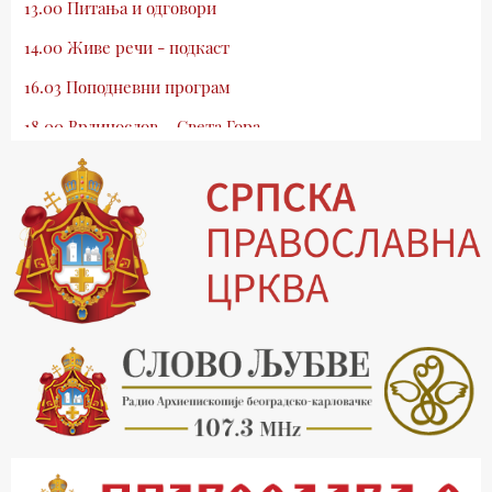
13.00 Питања и одговори
14.00 Живе речи - подкаст
16.03 Поподневни програм
18.00 Врлинослов – Света Гора
19.03 Атлас памћења
19.30 Вечерње молитве
20.00 Вести из Цркве
20.15 Реч архијереја
20.30 Млади у Цркви
21.03 Гугл пита
22.03 Црквена предавања и трибине
23.00 Питања и одговори
00.03 Гугл пита