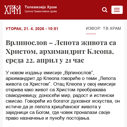
ИЗВОР: ТВ ХРАМ
УТОРАК, 21. 4. 2026 - 10:51
Врлинослов – Лепота живота са
Христом, архимандрит Клеопа,
среда 22. април у 21 час
У новом издању емисије „Врлинослов“,
архимандрит др Клеопа говориће о теми „Лепота
живота са Христом“. Отац Клеопа у овој емисији
открива како живот са Христом преображава
свакодневицу, доносећи мир, радост и истински
смисао. Говорећи из богатог духовног искуства, он
истиче да је лепота хришћанског живота у
заједници са Богом, где човек проналази своје
право назначење и пуноћу постојања.