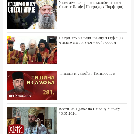
Угледајмо се на непоколебиву веру
Светог Илије | Патријарх Порфирије
Патријарх на годишњицу "Олује": Да
чувамо мир и слогу међу собом
Тишина и самоћа I Врлинослов
Вести из Цркве на Огњену Марију
30.07.2026.