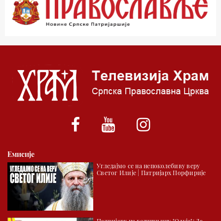
01.03 Живе речи - подкаст
03.03 Јутарњи програм
05.00 Врлинослов – Света Гора
06.00 Гугл пита
*најважније вести емитујемо на сваки пун сат
Емисије
Угледајмо се на непоколебиву веру
Светог Илије | Патријарх Порфирије
Патријарх на годишњицу "Олује": Да