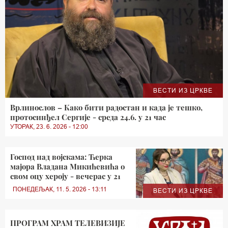
ВЕСТИ ИЗ ЦРКВЕ
Врлинослов – Како бити радостан и када је тешко,
протосинђел Сергије - среда 24.6. у 21 час
УТОРАК, 23. 6. 2026 - 12:00
Господ над војскама: Ћерка
мајора Владана Микићевића о
свом оцу хероју - вечерас у 21
ПОНЕДЕЉАК, 11. 5. 2026 - 13:11
ВЕСТИ ИЗ ЦРКВЕ
ПРОГРАМ ХРАМ ТЕЛЕВИЗИЈЕ