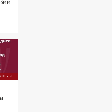
рби и
З ЦРКВЕ
ад