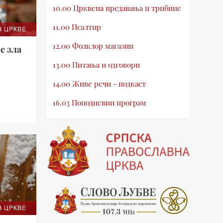
10.00 Црквена предавања и трибине
11.00 Псалтир
З ЦРКВЕ
12.00 Фолклор магазин
е зла
13.00 Питања и одговори
14.00 Живе речи - подкаст
16.03 Поподневни програм
18.00 Псалтир
19.03 Млади у Цркви
19.30 Вечерње молитве
20.00 Вести из Цркве
20.15 Реч архијереја
З ЦРКВЕ
20.30 Хроника Архиепископије