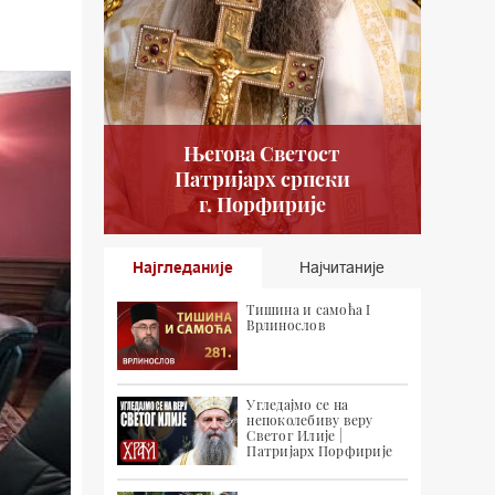
Његова Светост
Патријарх српски
г. Порфирије
Најгледаније
Најчитаније
Тишина и самоћа I
Врлинослов
Угледајмо се на
непоколебиву веру
Светог Илије |
Патријарх Порфирије