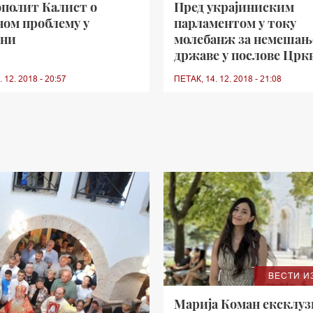
полит Калист о
Пред украјиниским
ном проблему у
парламентом у току
ини
молебанж за немешањ
државе у послове Црк
 12. 2018 - 20:57
ПЕТАК, 14. 12. 2018 - 21:08
ВЕСТИ И
Марија Коман ексклу