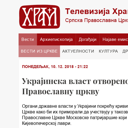
Вести
Архиепископија
Догађаји
Најаве емис
ВЕСТИ ИЗ ЦРКВЕ
АКТУЕЛНОСТИ
КУЛТУРА
Д
ПОНЕДЕЉАК, 10. 12. 2018 - 21:22
Украјинска власт отворен
Православну цркву
Органи државне власти у Украјини покрећу криви
Цркве како би их приморали да учествују у такоз
Православне Цркве Московске патријаршие који с
Кијевопечерској лаври.