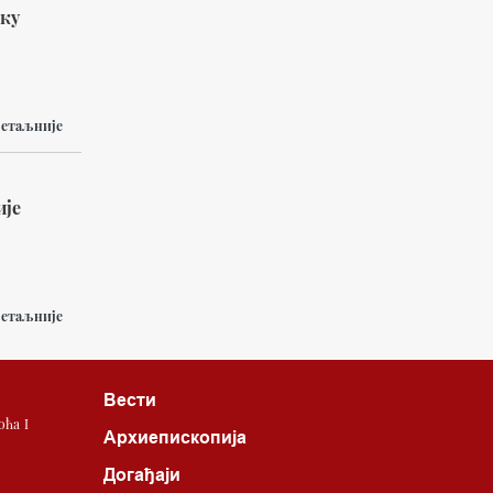
оку
етаљније
ије
етаљније
Вести
ћа I
Архиепископија
Догађаји