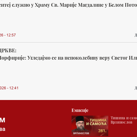
итеј служио у Храму Св. Марије Магдалине у Белом Пот
Д
26 - 12:57
ЦРКВЕ:
орфирије: Угледајмо се на непоколебиву веру Светог Ил
Д
026 - 12:41
Емисије
Тишина и само
Врлинослов