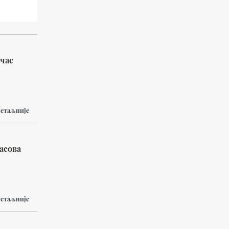
 час
етаљније
асова
етаљније