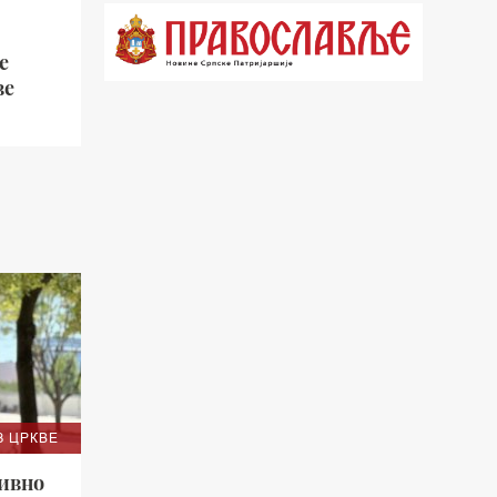
21.03 Врлинослов
е
22.03 Црквена предавања и трибине
ве
23.00 Питања и одговори
00.03 Црквена предавања и трибине
01.03 Живе речи - подкаст
03.03 Јутарњи програм
05.00 Псалтир
06.00 Црквена предавања и трибине
*најважније вести емитујемо на
сваки пун сат
З ЦРКВЕ
зивно