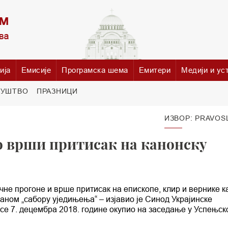
ија
Емисије
Програмска шема
Емитери
Медији и ус
РУШТВО
ПРАЗНИЦИ
ИЗВОР: PRAVOS
о врши притисак на канонску
чне прогоне и врше притисак на епископе, клир и вернике к
ваном „сабору уједињења“ – изјавио је Синод Украјинске
е 7. децембра 2018. године окупио на заседање у Успењск