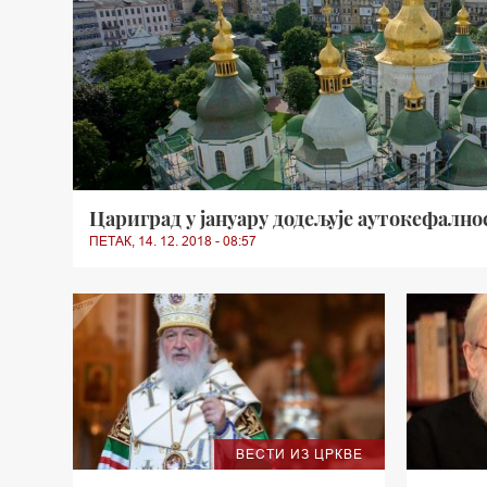
Цариград у јануару додељује аутокефално
ПЕТАК, 14. 12. 2018 - 08:57
ВЕСТИ ИЗ ЦРКВЕ