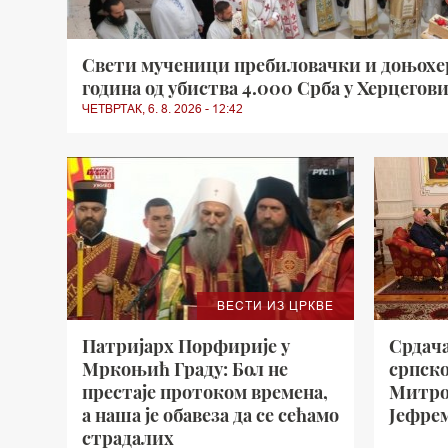
Свети мученици пребиловачки и доњохер
година од убиства 4.000 Срба у Херцегов
ЧЕТВРТАК, 6. 8. 2026 - 12:42
ВЕСТИ ИЗ ЦРКВЕ
Патријарх Порфирије у
Срдача
Мркоњић Граду: Бол не
српск
престаје протоком времена,
Митро
а наша је обавеза да се сећамо
Јефре
страдалих