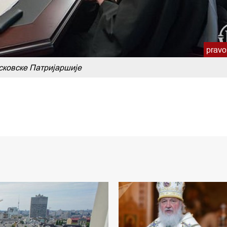
pravo
сковске Патриjаршиjе