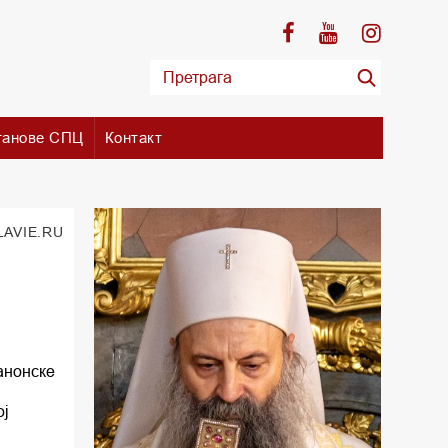
танове СПЦ
Контакт
LAVIE.RU
анонске
ој