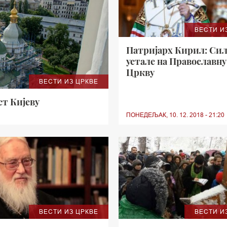
ВЕСТИ И
Патријарх Кирил: Сил
устале на Православну
Цркву
ВЕСТИ ИЗ ЦРКВЕ
ст Кијеву
ПОНЕДЕЉАК, 10. 12. 2018 - 21:20
ВЕСТИ ИЗ ЦРКВЕ
ВЕСТИ И