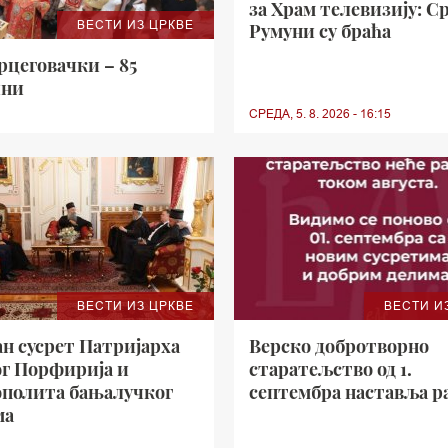
за Храм телевизију: С
ВЕСТИ ИЗ ЦРКВЕ
Румуни су браћа
цеговачки – 85
ини
СРЕДА, 5. 8. 2026 - 16:15
ВЕСТИ ИЗ ЦРКВЕ
ВЕСТИ И
н сусрет Патријарха
Верско добротворно
ог Порфирија и
старатељство од 1.
полита бањалучког
септембра наставља р
ма