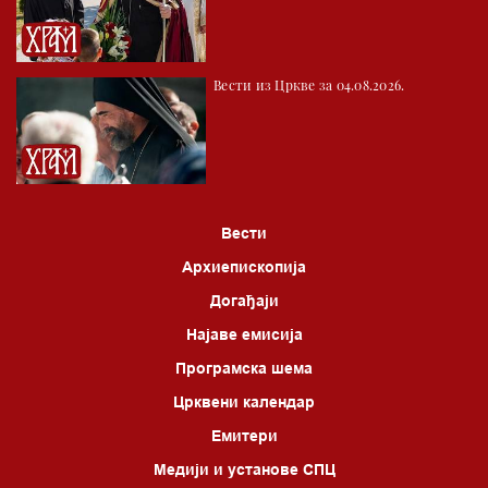
03.03 Фолклор магазин
04.00 Врлинослов
Вести из Цркве за 04.08.2026.
05.00 Питања и одговори
06.00 Црквена предавања и трибине
*најважније вести емитујемо на сваки пун сат
Вести
Архиепископија
Догађаји
Најаве емисија
Програмска шема
Црквени календар
Емитери
Медији и установе СПЦ