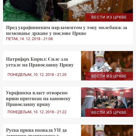
ВЕСТИ ИЗ ЦРКВЕ
Пред украјиниским парламентом у току молебанж за
немешање државе у послове Цркве
ПЕТАК, 14. 12. 2018 - 21:08
Патријарх Кирил: Силе зла
устале на Православну Цркву
ПОНЕДЕЉАК, 10. 12. 2018 - 21:20
ВЕСТИ ИЗ ЦРКВЕ
Украјинска власт отворено
врши притисак на канонску
Православну цркву
ПОНЕДЕЉАК, 10. 12. 2018 - 21:22
ВЕСТИ ИЗ ЦРКВЕ
Руска црква позвала УН да
заштити свештенике у