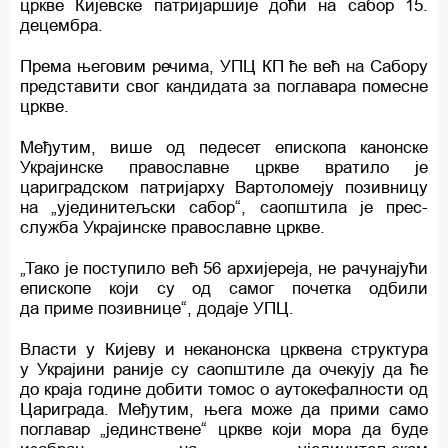
цркве Кијевске патријаршије доћи на сабор 15.
децембра.
Према његовим речима, УПЦ КП ће већ на Сабору
представити свог кандидата за поглавара помесне
цркве.
Међутим, више од педесет епископа канонске
Украјинске православне цркве вратило је
цариградском патријарху Вартоломеју позивницу
на „ујединитељски сабор“, саопштила је прес-
служба Украјинске православне цркве.
„Тако је поступило већ 56 архијереја, не рачунајући
епископе који су од самог почетка одбили
да приме позивнице“, додаје УПЦ.
Власти у Кијеву и неканонска црквена структура
у Украјини раније су саопштиле да очекују да ће
до краја године добити томос о аутокефалности од
Цариграда. Међутим, њега може да прими само
поглавар „јединствене“ црквe који мора да буде