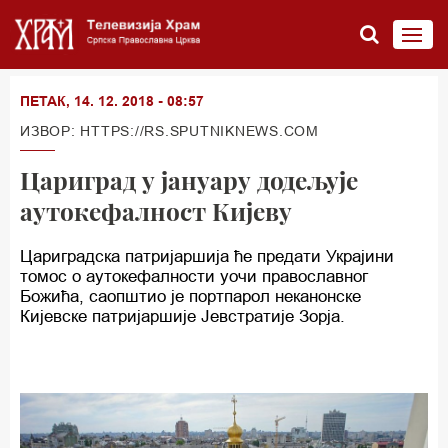
ПЕТАК, 14. 12. 2018 - 08:57
ИЗВОР: HTTPS://RS.SPUTNIKNEWS.COM
Цариград у јануару додељује
аутокефалност Кијеву
Цариградска патријаршија ће предати Украјини
томос о аутокефалности уочи православног
Божића, саопштио је портпарол неканонске
Кијевске патријаршије Јевстратије Зорја.