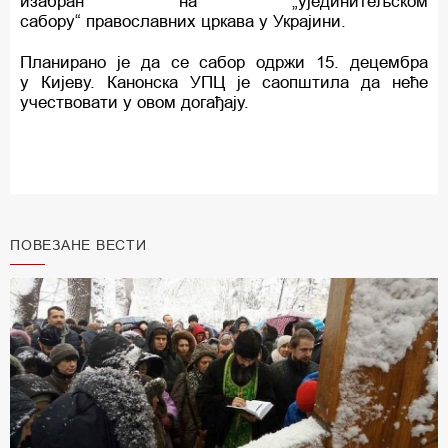
изабран на „ујединитељском
сабору“ православних цркава у Украјини.
Планирано је да се сабор одржи 15. децембра
у Кијеву. Канонска УПЦ је саопштила да неће
учествовати у овом догађају.
ПОВЕЗАНЕ ВЕСТИ