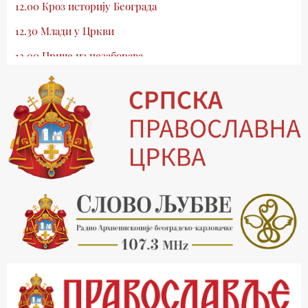
12.00 Кроз историју Београда
12.30 Млади у Цркви
13.00 Приче из незаборава
13.30 Храм културе
14.00 Питања и одговори
15.03 Беседа Патријарха Порфирија
15.15 Молитве
15.30 Манастири на Косову и Метохији
16.03 Српска историјска читанка
16.30 Тврђаве Дунава
17.03 Бит – емисија Ненада Гугла
17.30 Приче из незаборава
18.03 Врлинослов