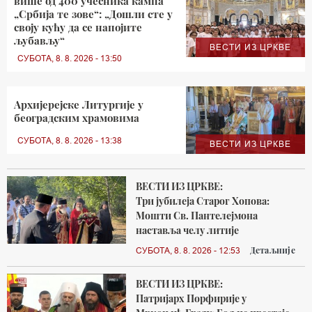
више од 400 учесника кампа
„Србија те зове“: „Дошли сте у
своју кућу да се напојите
љубављу“
ВЕСТИ ИЗ ЦРКВЕ
СУБОТА, 8. 8. 2026 - 13:50
Архијерејске Литургије у
београдским храмовима
СУБОТА, 8. 8. 2026 - 13:38
ВЕСТИ ИЗ ЦРКВЕ
ВЕСТИ ИЗ ЦРКВЕ:
Три јубилеја Старог Хопова:
Мошти Св. Пантелејмона
наставља челу литије
Детаљније
СУБОТА, 8. 8. 2026 - 12:53
ВЕСТИ ИЗ ЦРКВЕ:
Патријарх Порфирије у