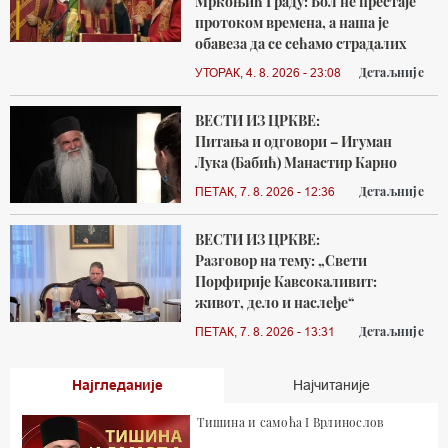
Мркоњић Граду: Бол не престаје
протоком времена, а наша је
обавеза да се сећамо страдалих
Детаљније
УТОРАК, 4. 8. 2026 - 23:08
ВЕСТИ ИЗ ЦРКВЕ:
Питања и одговори – Игуман
Лука (Бабић) Манастир Карно
Детаљније
ПЕТАК, 7. 8. 2026 - 12:36
ВЕСТИ ИЗ ЦРКВЕ:
Разговор на тему: „Свети
Порфирије Кавсокаливит:
живот, дело и наслеђе“
Детаљније
ПЕТАК, 7. 8. 2026 - 13:31
Најгледаније
Најчитаније
Тишина и самоћа I Врлинослов