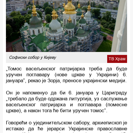
Софиски собор у Кијеву
ТВ Храм
„Томос васељенског патријарха треба да буде
уручен поглавару (нове цркве у Украјини) 6.
јануара“, рекао је Зорја, преносе украјински медији.
Он је напоменуо да би 6. јануара у Цариграду
„требало да буде одржана литургија, уз саслужење
васељенског патријарха и поглавара (помесне
цркве), а након тога ће бити уручен томос“.
Говорећи о ујединитељском сабору, архиепископ је
истакао да ће јерарси Украјинске православне