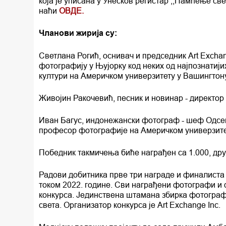
која је уписана у Унесков регистар ,,Памћење св
наћи
ОВДЕ.
Чланови жирија су:
Светлана Рогић, оснивач и председник Art Excha
фотографију у Њујорку код неких од најпознатиј
култури на Америчком универзитету у Вашингтону
Живојин Ракочевић, песник и новинар - директо
Иван Багус, индонежански фотограф - шеф Одсек
професор фотографије на Америчком универзитет
Победник такмичења биће награђен са 1.000, дру
Радови добитника прве три награде и финалиста 
током 2022. године. Сви награђени фотографи и
конкурса. Јединствена штамана збирка фотограф
света. Организатор конкурса је Art Exchange Inc.