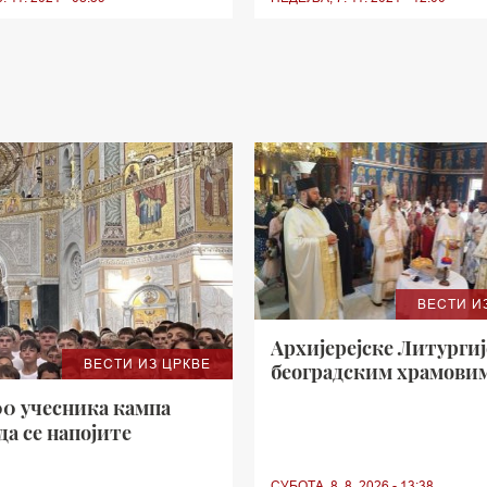
ВЕСТИ И
Архијерејске Литургиј
ВЕСТИ ИЗ ЦРКВЕ
београдским храмови
00 учесника кампа
да се напојите
СУБОТА, 8. 8. 2026 - 13:38