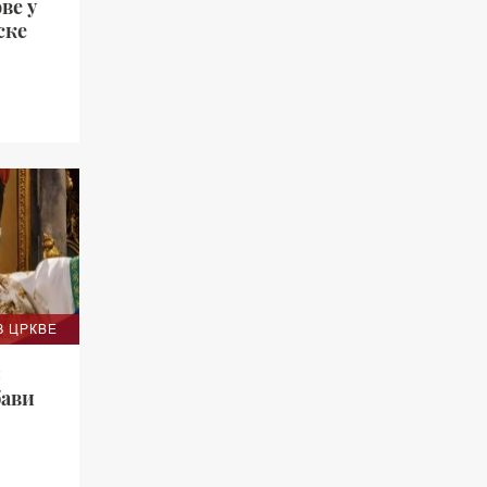
ве у
ске
ОТО)
З ЦРКВЕ
:
бави