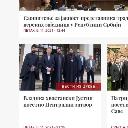
Саопштење за јавност представника тра
верских заједница у Републици Србији
ПЕТАК, 5. 11. 2021 - 12:44
ВЕСТИ ИЗ ЦРКВЕ
Владика хвостански Јустин
Патри
посетио Централни затвор
посети
Саве
ПЕТАК, 5. 11. 2021 - 21:25
СУБОТА, 6.