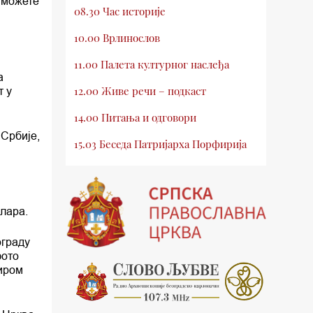
е можете
08.30 Час историје
10.00 Врлинослов
11.00 Палета културног наслеђа
а
12.00 Живе речи – подкаст
т у
14.00 Питања и одговори
 Србије,
15.03 Беседа Патријарха Порфирија
15.15 Молитве
15.30 Млади у Цркви
лара.
16.03 Српски јерарси
ограду
16.30 Хроника Архиепископије
фото
широм
17.03 Фолклор магазин
17.30 Тврђаве Дунава