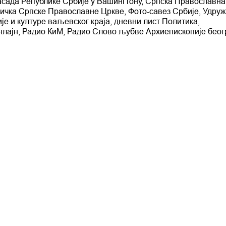
асада Републике Србије у Вашингтону, Српска Православна
ричка Српске Православне Цркве, Фото-савез Србије, Удру
е и културе ваљевског краја, дневни лист Политика,
лајн, Радио КиМ, Радио Слово љубве Архиепископије беог