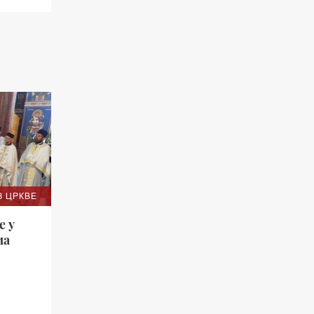
З ЦРКВЕ
е у
ма