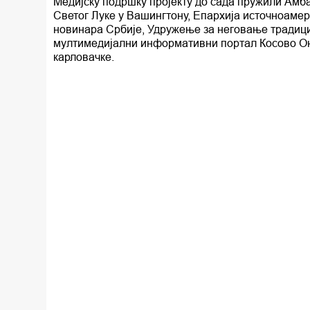
Медијску подршку пројекту до сада пружили Амб
Светог Луке у Вашингтону, Епархија источноаме
новинара Србије, Удружење за неговање традициј
мултимедијални информативни портал Косово Он
карловачке.