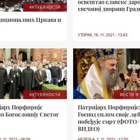
освештао славске даро
АКТУЕЛНОСТИ
свечаној дворани Град
куће у Новом Саду (Ф
диционалних Цркава и
УТОРАК, 16. 11. 2021 - 13:43
АКТУЕЛНОСТИ
ВЕСТИ И
јарх Порфирије
Патријарх Порфирије
о Богословију Светог
Господ силом своје љу
побеђује смрт (ФОТО/
ВИДЕО)
 11. 2021 - 08:59
НЕДЕЉА, 7. 11. 2021 - 12:00