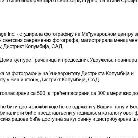
ета. Више информација о светској културној баштини Србиј
nge Inc. - студирала фотографију на Међународном центру з
их светских савремених фогографа, магистрирала менаџмен
, Дистрикт Колумбија, САД,
р Дома културе Грачаница и председник Удружења новинара
а за фотографију на Универзитету Дистрикта Колумбија и
у у Вашингтону, Дистрикт Колумбија, САД.
гопласирани са 500, а трећепласирани са 300 америчких до
ће бити део изложби које ће се одржати у Вашингтону и Бе
 финалисти биће представљени у годишњем каталогу овог 
ских радова биће доступна за куповину и дистрибуирана 