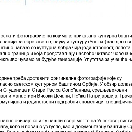
ослати фотографије на којима је приказана културна башт
 нација за образовање, науку и културу (Унеско) као део св
штине налазе се културна добра чија јединственост, лепота 
лне границе и која представљају наслеђе читавог човечанс
рижљиво чувамо за будуће генерације. Упутства за учешће н
године треба доставити оригиналне фотографије које су
гласио светском културном баштином Србије. У обзир долаз
ри Студеница и Стари Рас са Сопоћанима, средњевековни
лавни манастири Високи Дечани, Пећка Патријаршија, Грач
мулијана и јединствени надгробни споменици, специфични
алне обичаје који су нашли своје место на Унесковој лист
аву, коло и певање уз гусле, као и документарну баштину С