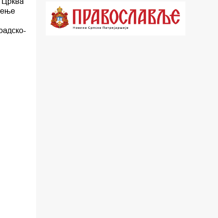
 Црква
жење
18.03 Кроз историју Београда
18.30 Врлинослов
радско-
19.40 Вечерње молитве
20.00 Вести из Цркве
20.15 Реч Архијереја
20.30 Час историје
22.03 Врлинослов – Света Гора
23.00 Палета културног наслеђа
00.03 Црквена предавања и трибине
01.03 Српски јерарси
01.30 Хроника Архиепископије
02.00 Тврђаве Дунава