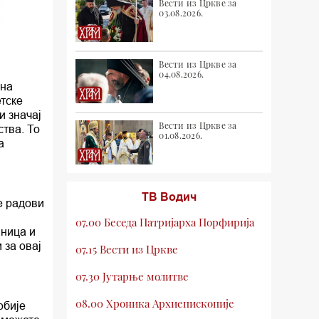
Вести из Цркве за
03.08.2026.
Вести из Цркве за
04.08.2026.
ина
етске
и значај
Вести из Цркве за
тва. То
01.08.2026.
а
ТВ Водич
е радови
07.00 Беседа Патријарха Порфирија
аница и
 за овај
07.15 Вести из Цркве
07.30 Јутарње молитве
и
08.00 Хроника Архиепископије
рбије