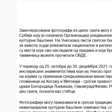
Заинтересовани фотографи из целог света могу п
Србије коју је означила Организација унедињених
културне баштине. На Унесковој листи светске ба
за животе људи ревазилазе националне и региона
су места која смо наследили од предака и која б
такмичењу можете прочитати ОВДЕ.
У периоду од 25. октобра до 30. децембра 2021. 
инспирисане знаменитостима које јеј Унеско про
на којима су приказани средњевековни манасти
споменици на Косову и Метохији - српски правос
црква Богородице Љевишке, Гамзиград/Феликс Ро
део света, познати као стећци.
Фотографије могу приказивати и српске традицион
нематеријалне културне баштине човечанства: сл