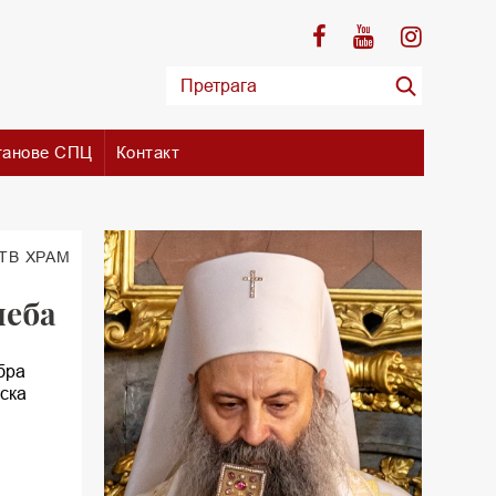
танове СПЦ
Контакт
 ТВ ХРАМ
неба
бра
ска