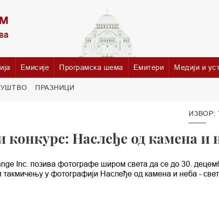
ија
Емисије
Програмска шема
Емитери
Медији и ус
РУШТВО
ПРАЗНИЦИ
ИЗВОР:
конкурс: Наслеђе од камена и 
nge Inc. позива фотографе широм света да се до 30. децем
 такмичењу у фотографији Наслеђе од камена и неба - свет