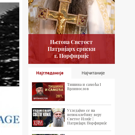
Његова Светост
Патријарх српски
г. Порфирије
Најгледаније
Најчитаније
Тишина и самоћа I
Врлинослов
Угледајмо се на
непоколебиву веру
Светог Илије |
Патријарх Порфирије