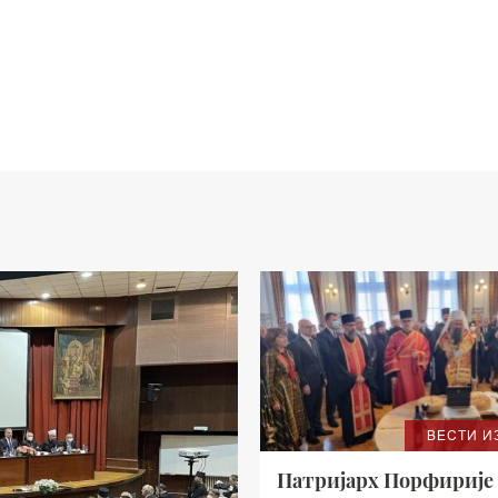
ВЕСТИ И
Патријарх Порфирије