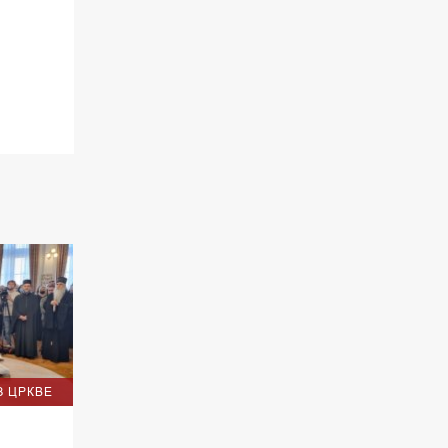
02.30 Млади у Цркви
03.03 Палета културног наслеђа
04.00 Час историје
05.30 Храм културе
06.00 Црквена предавања и трибине
*најважније вести емитујемо на
сваки пун сат
З ЦРКВЕ