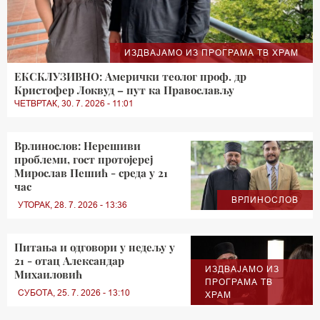
ИЗДВАЈАМО ИЗ ПРОГРАМА ТВ ХРАМ
ЕКСКЛУЗИВНО: Амерички теолог проф. др
Кристофер Локвуд – пут ка Православљу
ЧЕТВРТАК, 30. 7. 2026 - 11:01
Врлинослов: Нерешиви
проблеми, гост протојереј
Мирослав Пешић - среда у 21
час
ВРЛИНОСЛОВ
УТОРАК, 28. 7. 2026 - 13:36
Питања и одговори у недељу у
21 - отац Александар
ИЗДВАЈАМО ИЗ
Михаиловић
ПРОГРАМА ТВ
СУБОТА, 25. 7. 2026 - 13:10
ХРАМ