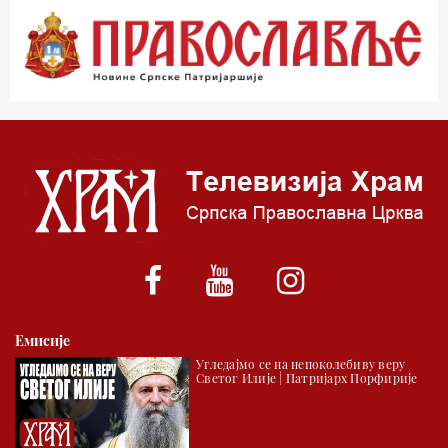
00.03 Црквена предавања и трибине
01.03 Живе речи - подкаст
03.03 Јутарњи програм
05.00 Псалтир
06.00 Црквена предавања и трибине
*најважније вести емитујемо на сваки пун сат
Емисије
Угледајмо се на непоколебиву веру
Светог Илије | Патријарх Порфирије