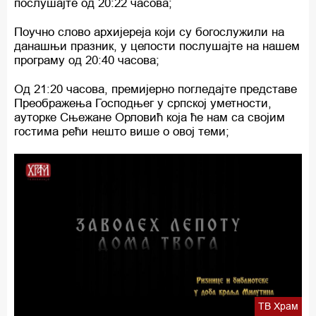
послушајте од 20:22 часова;
Поучно слово архијереја који су богослужили на
данашњи празник, у целости послушајте на нашем
програму од 20:40 часова;
Од 21:20 часова, премијерно погледајте представе
Преображења Господњег у српској уметности,
ауторке Сњежане Орловић која ће нам са својим
гостима рећи нешто више о овој теми;
ТВ Храм