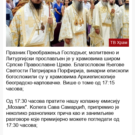
ТВ Храм
Празник Преображења Господњег, молитвено и
Литургијски прослављен је у храмовима широм
Српске Православне Цркве. Благословом Његове
Светости Патријарха Порфирија, викарни епископи
богосложили су у храмовима Архиепископије
београдско-карловачке. Више о томе од 17:15
часова;
Од 17:30 часова пратите нашу колажну емисију
„Мозаик". Kолега Сава Самарџић, припремио је
неколико разноликих прича као и занимљиве
разговоре које премијерно можете погледати од
17:30 часова;