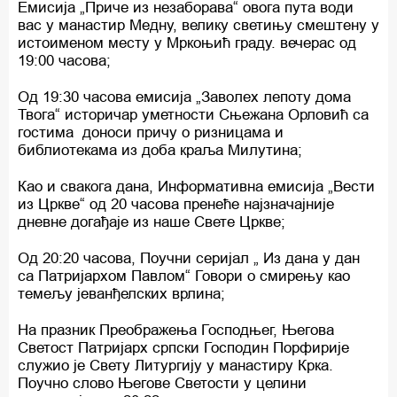
Емисија „Приче из незаборава“ овога пута води
вас у манастир Медну, велику светињу смештену у
истоименом месту у Мркоњић граду. вечерас од
19:00 часова;
Од 19:30 часова емисија „Заволех лепоту дома
Твога“ историчар уметности Сњежана Орловић са
гостима доноси причу о ризницама и
библиотекама из доба краља Милутина;
Као и свакога дана, Информативна емисија „Вести
из Цркве“ од 20 часова пренеће најзначајније
дневне догађаје из наше Свете Цркве;
Од 20:20 часова, Поучни серијал „ Из дана у дан
са Патријархом Павлом“ Говори о смирењу као
темељу јеванђелских врлина;
На празник Преображења Господњег, Његова
Светост Патријарх српски Господин Порфирије
служио је Свету Литургију у манастиру Крка.
Поучно слово Његове Светости у целини