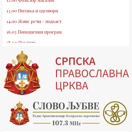
13.00 Питања и одговори
14.00 Живе речи - подкаст
16.03 Поподневни програм
18.00 Псалтир
19.03 Млади у Цркви
19.30 Вечерње молитве
20.00 Вести из Цркве
20.15 Реч архијереја
20.30 Хроника Архиепископије
21.03 Врлинослов
22.03 Црквена предавања и трибине
23.00 Питања и одговори