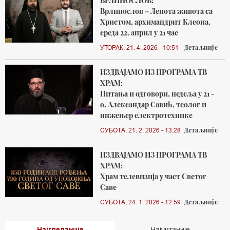
ВРЛИНОСЛОВ:
Врлинослов – Лепота живота са
Христом, архимандрит Клеопа,
среда 22. април у 21 час
Детаљније
УТОРАК, 21. 4. 2026 - 10:51
ИЗДВАЈАМО ИЗ ПРОГРАМА ТВ
ХРАМ:
Питања и одговори, недеља у 21 -
о. Александар Савић, теолог и
инжењер електротехнике
Детаљније
СУБОТА, 21. 2. 2026 - 13:28
ИЗДВАЈАМО ИЗ ПРОГРАМА ТВ
ХРАМ:
Храм телевизија у част Светог
Саве
Детаљније
СУБОТА, 24. 1. 2026 - 12:59
Најгледаније
Најчитаније