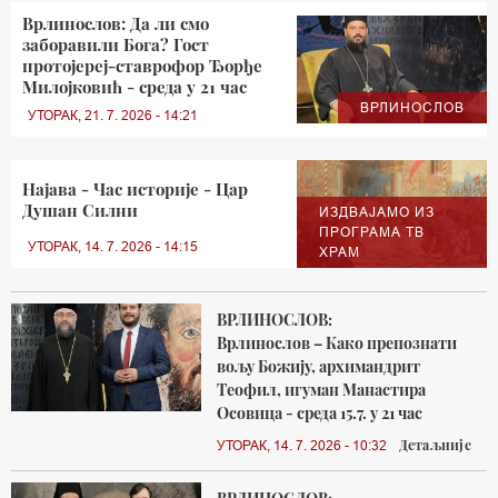
Врлинослов: Да ли смо
заборавили Бога? Гост
протојереј-ставрофор Ђорђе
Милојковић - среда у 21 час
ВРЛИНОСЛОВ
УТОРАК, 21. 7. 2026 - 14:21
Најава - Час историје - Цар
Душан Силни
ИЗДВАЈАМО ИЗ
ПРОГРАМА ТВ
УТОРАК, 14. 7. 2026 - 14:15
ХРАМ
ВРЛИНОСЛОВ:
Врлинослов – Како препознати
вољу Божију, архимандрит
Теофил, игуман Манастира
Осовица - среда 15.7. у 21 час
Детаљније
УТОРАК, 14. 7. 2026 - 10:32