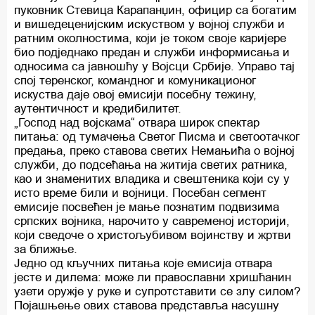
пуковник Стевица Карапанџин, официр са богатим
и вишедеценијским искуством у војној служби и
ратним околностима, који је током своје каријере
био подједнако предан и служби информисања и
односима са јавношћу у Војсци Србије. Управо тај
спој теренског, командног и комуникационог
искуства даје овој емисији посебну тежину,
аутентичност и кредибилитет.
„Господ над војскама“ отвара широк спектар
питања: од тумачења Светог Писма и светоотачког
предања, преко ставова светих Немањића о војној
служби, до подсећања на житија светих ратника,
као и знаменитих владика и свештеника који су у
исто време били и војници. Посебан сегмент
емисије посвећен је мање познатим подвизима
српских војника, нарочито у савременој историји,
који сведоче о христољубивом војинству и жртви
за ближње.
Једно од кључних питања које емисија отвара
јесте и дилема: може ли православни хришћанин
узети оружје у руке и супротставити се злу силом?
Појашњење ових ставова представља насушну