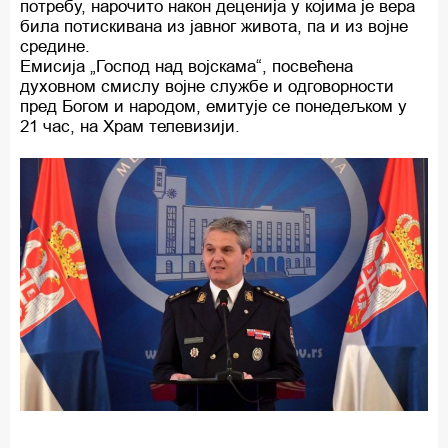
потребу, нарочито након деценија у којима је вера
била потискивана из јавног живота, па и из војне
средине.
Емисија „Господ над војскама“, посвећена
духовном смислу војне службе и одговорности
пред Богом и народом, емитује се понедељком у
21 час, на Храм телевизији.