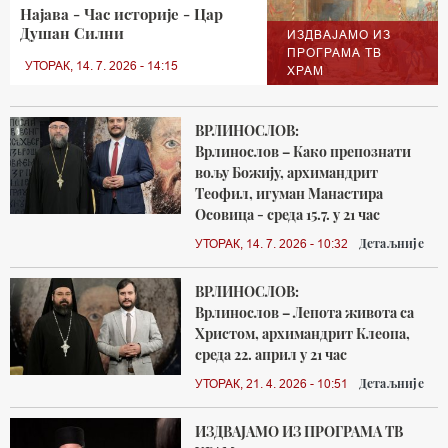
Најава - Час историје - Цар
Душан Силни
ИЗДВАЈАМО ИЗ
ПРОГРАМА ТВ
УТОРАК, 14. 7. 2026 - 14:15
ХРАМ
ВРЛИНОСЛОВ:
Врлинослов – Како препознати
вољу Божију, архимандрит
Теофил, игуман Манастира
Осовица - среда 15.7. у 21 час
Детаљније
УТОРАК, 14. 7. 2026 - 10:32
ВРЛИНОСЛОВ:
Врлинослов – Лепота живота са
Христом, архимандрит Клеопа,
среда 22. април у 21 час
Детаљније
УТОРАК, 21. 4. 2026 - 10:51
ИЗДВАЈАМО ИЗ ПРОГРАМА ТВ