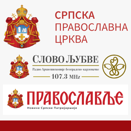
19.03 Млади у Цркви
19.30 Вечерње молитве
20.00 Вести из Цркве
20.15 Реч архијереја
20.30 Храм културе
21.03 Господ над војскама
22.03 Црквена предавања и трибине
23.00 Питања и одговори
00.03 Црквена предавања и трибине
01.03 Живе речи - подкаст
03.03 Јутарњи програм
05.00 Псалтир