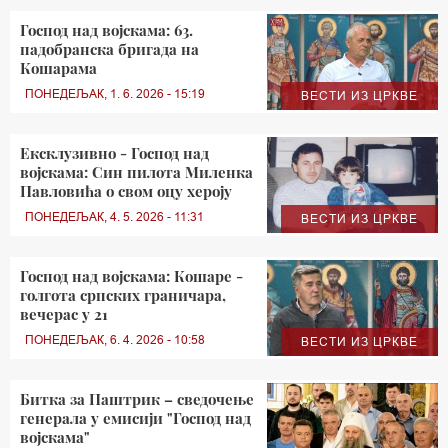
Господ над војскама: 63.
падобранска бригада на
Кошарама
ПОНЕДЕЉАК, 1. 6. 2026 - 15:19
ВЕСТИ ИЗ ЦРКВЕ
Ексклузивно - Господ над
војскама: Син пилота Миленка
Павловића о свом оцу хероју
ПОНЕДЕЉАК, 4. 5. 2026 - 11:31
ВЕСТИ ИЗ ЦРКВЕ
Господ над војскама: Кошаре -
голгота српских граничара,
вечерас у 21
ПОНЕДЕЉАК, 6. 4. 2026 - 10:58
ВЕСТИ ИЗ ЦРКВЕ
Битка за Паштрик – сведочење
генерала у емисији "Господ над
војскама"