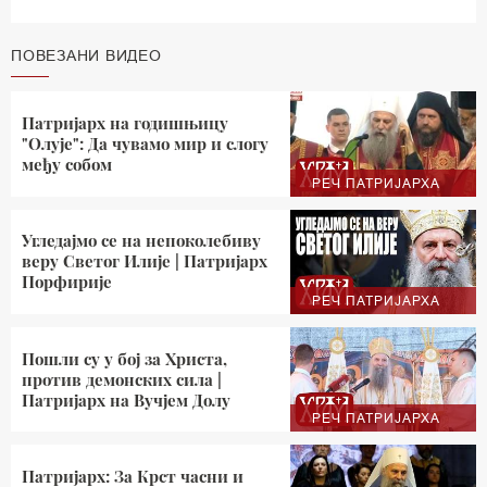
ПОВЕЗАНИ ВИДЕО
Патријарх на годишњицу
"Олује": Да чувамо мир и слогу
међу собом
РЕЧ ПАТРИЈАРХА
Угледајмо се на непоколебиву
веру Светог Илије | Патријарх
Порфирије
РЕЧ ПАТРИЈАРХА
Пошли су у бој за Христа,
против демонских сила |
Патријарх на Вучјем Долу
РЕЧ ПАТРИЈАРХА
Патријарх: За Крст часни и