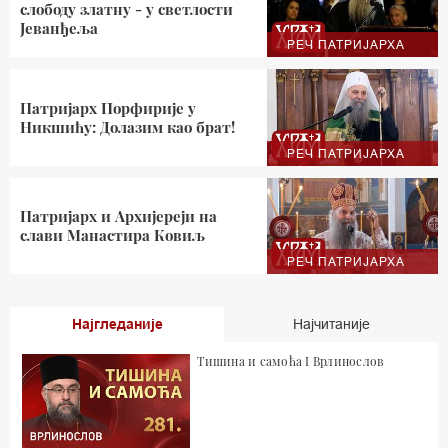
слободу златну - у светлости
Јеванђеља
РЕЧ ПАТРИЈАРХА
Патријарх Порфирије у
Никшићу: Долазим као брат!
РЕЧ ПАТРИЈАРХА
Патријарх и Архијереји на
слави Манастира Ковиљ
РЕЧ ПАТРИЈАРХА
Најгледаније
Најчитаније
Тишина и самоћа I Врлинослов