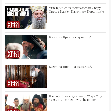
Угледајмо се на непоколебиву веру
Светог Илије | Патријарх Порфирије
Вести из Цркве за 04.08.2026.
Вести из Цркве за 05.08.2026.
Патријарх на годишњицу "Олује": Да
чувамо мир и слогу међу собом