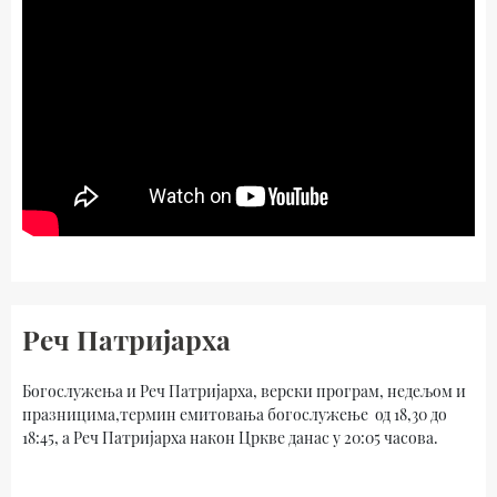
Реч Патријарха
Богослужења и Реч Патријарха, верски програм, недељом и
празницима,термин емитовања богослужење од 18,30 до
18:45, а Реч Патријарха након Цркве данас у 20:05 часова.