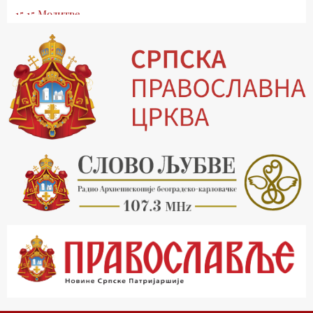
15.15 Молитве
15.30 Млади у Цркви
16.03 Српски јерарси
16.30 Хроника Архиепископије
17.03 Фолклор магазин
17.30 Тврђаве Дунава
18.03 Кроз историју Београда
18.30 Врлинослов
19.40 Вечерње молитве
20.00 Вести из Цркве
20.15 Реч Архијереја
20.30 Час историје