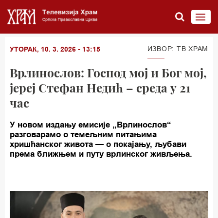
ИЗВОР: ТВ ХРАМ
УТОРАК, 10. 3. 2026 - 13:15
Врлинослов: Господ мој и Бог мој,
јереј Стефан Недић – среда у 21
час
У новом издању емисије „Врлинослов“
разговарамо о темељним питањима
хришћанског живота — о покајању, љубави
према ближњем и путу врлинског живљења.