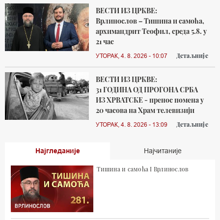
ВЕСТИ ИЗ ЦРКВЕ:
Врлинослов – Тишина и самоћа,
архимандрит Теофил, среда 5.8. у
21 час
Детаљније
УТОРАК, 4. 8. 2026 - 10:07
ВЕСТИ ИЗ ЦРКВЕ:
31 ГОДИНА ОД ПРОГОНА СРБА
ИЗ ХРВАТСКЕ - пренос помена у
20 часова на Храм телевизији
Детаљније
УТОРАК, 4. 8. 2026 - 13:09
Најгледаније
Најчитаније
Тишина и самоћа I Врлинослов