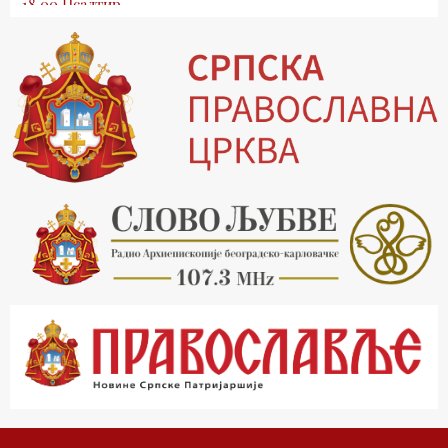
18.00 Псалтир
19.03 Млади у Цркви
19.30 Вечерње молитве
20.00 Вести из Цркве
20.15 Реч архијереја
20.30 Хроника Архиепископије
21.03 Врлинослов
22.03 Црквена предавања и трибине
23.00 Питања и одговори
00.03 Црквена предавања и трибине
01.03 Живе речи - подкаст
03.03 Јутарњи програм
05.00 Псалтир