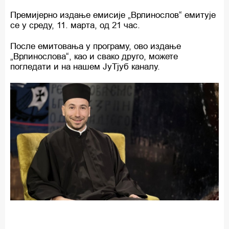
Премијерно издање емисије „Врлинослов“ емитује
се у среду, 11. марта, од 21 час.
После емитовања у програму, ово издање
„Врлинослова“, као и свако друго, можете
погледати и на нашем ЈуТјуб каналу.