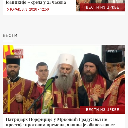
Јоаникије – среда у 21 часова
ВЕСТИ ИЗ ЦРКВЕ
УТОРАК, 3. 3. 2026 - 12:56
ВЕСТИ
ВЕСТИ ИЗ ЦРКВЕ
Патријарх Порфирије у Мркоњић Граду: Бол не
престаје протоком времена, а наша је обавеза да се