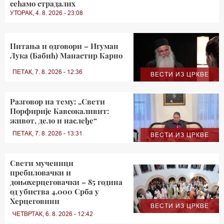
сећамо страдалих
УТОРАК, 4. 8. 2026 - 23:08
Питања и одговори – Игуман
Лука (Бабић) Манастир Карно
ПЕТАК, 7. 8. 2026 - 12:36
ВЕСТИ ИЗ ЦРКВЕ
Разговор на тему: „Свети
Порфирије Кавсокаливит:
живот, дело и наслеђе“
ПЕТАК, 7. 8. 2026 - 13:31
ВЕСТИ ИЗ ЦРКВЕ
Свети мученици
пребиловачки и
доњохерцеговачки – 85 година
од убиства 4.000 Срба у
Херцеговини
ВЕСТИ ИЗ ЦРКВЕ
ЧЕТВРТАК, 6. 8. 2026 - 12:42