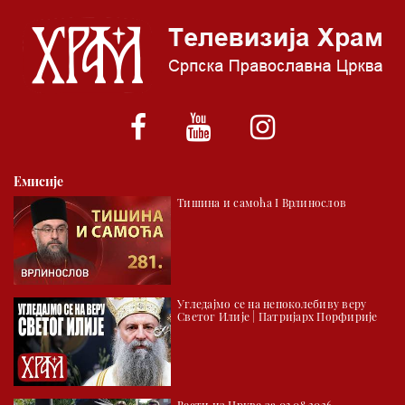
06.00 Црквена предавања и трибине
*најважније вести емитујемо на сваки пун сат
Емисије
Тишина и самоћа I Врлинослов
Угледајмо се на непоколебиву веру
Светог Илије | Патријарх Порфирије