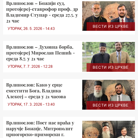
Врлинослов – Божији суд,
протојереј-ставрофор проф. др
Владимир Ступар - среда 27.5. у
21 час
ВЕСТИ ИЗ ЦРКВЕ
УТОРАК, 26. 5. 2026 - 14:43
Врлинослов – Духовна борба,
протојереј Мирослав Пешић -
среда 8.7. у 21 час
УТОРАК, 7. 7. 2026 - 12:28
ВЕСТИ ИЗ ЦРКВЕ
Врлинослов: Како у срце
сместити Бога, Владика
Алексеј – среда у 21 часова
УТОРАК, 17. 3. 2026 - 13:40
ВЕСТИ ИЗ ЦРКВЕ
Врлинослов: Пост нас враћа у
наручје Божије, Митрополит
црногорско-приморски г.