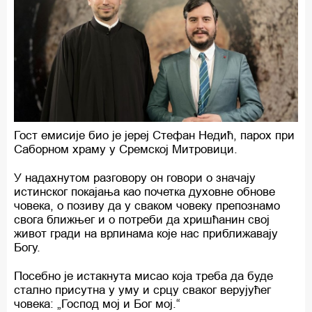
Гост емисије био је јереј Стефан Недић, парох при
Саборном храму у Сремској Митровици.
У надахнутом разговору он говори о значају
истинског покајања као почетка духовне обнове
човека, о позиву да у сваком човеку препознамо
свога ближњег и о потреби да хришћанин свој
живот гради на врлинама које нас приближавају
Богу.
Посебно је истакнута мисао која треба да буде
стално присутна у уму и срцу сваког верујућег
човека: „Господ мој и Бог мој.“