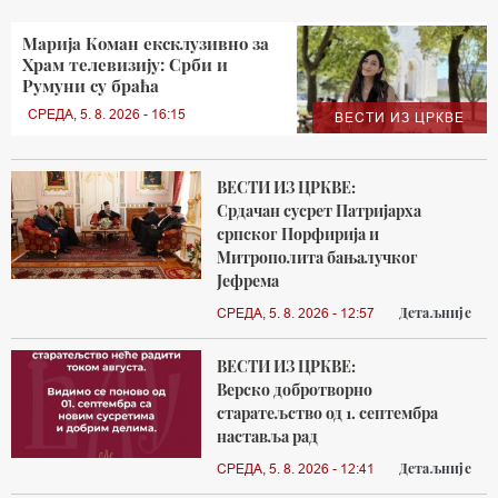
Марија Коман ексклузивно за
Храм телевизију: Срби и
Румуни су браћа
СРЕДА, 5. 8. 2026 - 16:15
ВЕСТИ ИЗ ЦРКВЕ
ВЕСТИ ИЗ ЦРКВЕ:
Срдачан сусрет Патријарха
српског Порфирија и
Митрополита бањалучког
Јефрема
Детаљније
СРЕДА, 5. 8. 2026 - 12:57
ВЕСТИ ИЗ ЦРКВЕ:
Верско добротворно
старатељство од 1. септембра
наставља рад
Детаљније
СРЕДА, 5. 8. 2026 - 12:41