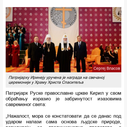
Сергеј Власов
Патријарху Иринеју уручена је награда на свечаној
церемонији у Храму Христа Спаситеља
Патријарх Руске православне цркве Кирил у свом
обраћању изразио је забринутост изазовима
савременог света:
„Нажалост, мора се констатовати да се данас под
ударом налази сама основа људске природе,