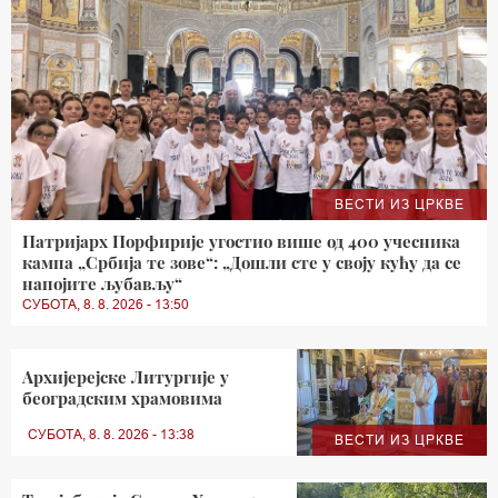
ВЕСТИ ИЗ ЦРКВЕ
Патријарх Порфирије угостио више од 400 учесника
кампа „Србија те зове“: „Дошли сте у своју кућу да се
напојите љубављу“
СУБОТА, 8. 8. 2026 - 13:50
Архијерејске Литургије у
београдским храмовима
СУБОТА, 8. 8. 2026 - 13:38
ВЕСТИ ИЗ ЦРКВЕ