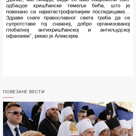
одбацује хришћанске темеље бића, што је
повезано са најкатастрофалнијим последицама…
Здраве снаге православног света треба да се
супротставе тој снажној, добро организованој
глобалној антихришћанској и антиљудској
офанзиви“, рекао је Алексејев.
ПОВЕЗАНЕ ВЕСТИ