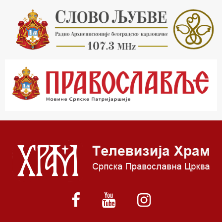
16.03 Српска историјска читанка
16.30 Тврђаве Дунава
17.03 Бит – емисија Ненада Гугла
17.30 Приче из незаборава
18.03 Врлинослов
19.03 Фолклор магазин
19.30 Вечерње молитве
20.00 Вести из Цркве
20.15 Реч архијереја
20.30 Приче из незаборава
21.03 Питања и одговори
22.03 Живе речи - подкаст