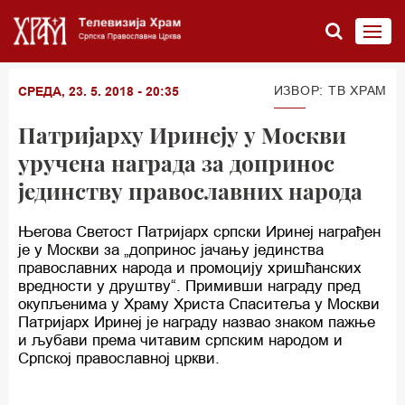
ИЗВОР: ТВ ХРАМ
СРЕДА, 23. 5. 2018 - 20:35
Патријарху Иринеју у Москви
уручена награда за допринос
јединству православних народа
Његова Светост Патријарх српски Иринеј награђен
је у Москви за „допринос јачању јединства
православних народа и промоцију хришћанских
вредности у друштву“. Примивши награду пред
окупљенима у Храму Христа Спаситеља у Москви
Патријарх Иринеј је награду назвао знаком пажње
и љубави према читавим српским народом и
Српској православној цркви.