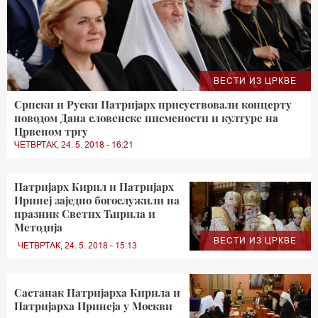
ВЕСТИ ИЗ ЦРКВЕ
Српски и Руски Патријарх присуствовали концерту
поводом Дана словенске писмености и културе на
Црвеном тргу
ЧЕТВРТАК, 24. 5. 2018 - 16:21
Патријарх Кирил и Патријарх
Иринеј заједно богослужили на
празник Светих Ћирила и
Методија
ВЕСТИ ИЗ ЦРКВЕ
ЧЕТВРТАК, 24. 5. 2018 - 15:13
Састанак Патријарха Кирила и
Патријарха Иринеја у Москви