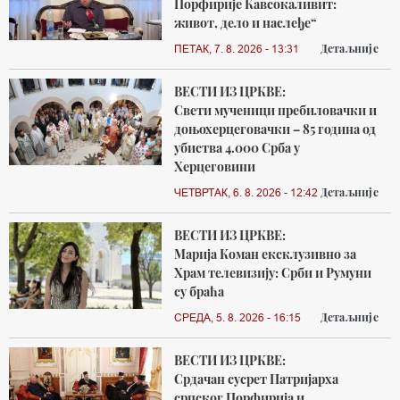
Порфирије Кавсокаливит:
живот, дело и наслеђе“
Детаљније
ПЕТАК, 7. 8. 2026 - 13:31
ВЕСТИ ИЗ ЦРКВЕ:
Свети мученици пребиловачки и
доњохерцеговачки – 85 година од
убиства 4.000 Срба у
Херцеговини
Детаљније
ЧЕТВРТАК, 6. 8. 2026 - 12:42
ВЕСТИ ИЗ ЦРКВЕ:
Марија Коман ексклузивно за
Храм телевизију: Срби и Румуни
су браћа
Детаљније
СРЕДА, 5. 8. 2026 - 16:15
ВЕСТИ ИЗ ЦРКВЕ:
Срдачан сусрет Патријарха
српског Порфирија и