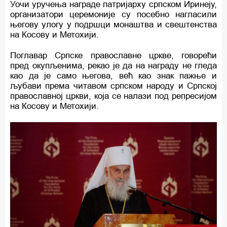
Уочи уручења награде патријарху српском Иринеју,
организатори церемоније су посебно нагласили
његову улогу у подршци монаштва и свештенства
на Косову и Метохији.
Поглавар Српске православне цркве, говорећи
пред окупљенима, рекао је да на награду не гледа
као да је само његова, већ као знак пажње и
љубави према читавом српском народу и Српској
православној цркви, која се налази под репресијом
на Косову и Метохији.