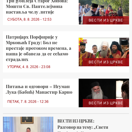
Три јубилеја Старог Хопова:
Мошти Св. Пантелејмона
наставља челу литије
СУБОТА, 8. 8. 2026 - 12:53
ВЕСТИ ИЗ ЦРКВЕ
Патријарх Порфирије у
Мркоњић Граду: Бол не
престаје протоком времена, а
наша је обавеза да се сећамо
страдалих
ВЕСТИ ИЗ ЦРКВЕ
УТОРАК, 4. 8. 2026 - 23:08
Питања и одговори – Игуман
Лука (Бабић) Манастир Карно
ПЕТАК, 7. 8. 2026 - 12:36
ВЕСТИ ИЗ ЦРКВЕ
ВЕСТИ ИЗ ЦРКВЕ:
Разговор на тему: „Свети