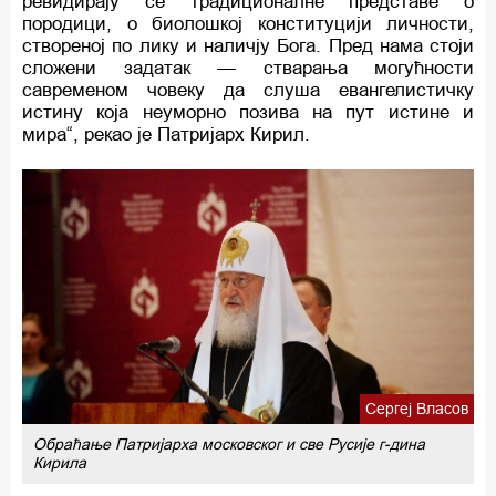
ревидирају се традиционалне представе о
породици, о биолошкој конституцији личности,
створеној по лику и наличју Бога. Пред нама стоји
сложени задатак — стварања могућности
савременом човеку да слуша евангелистичку
истину која неуморно позива на пут истине и
мира“, рекао је Патријарх Кирил.
Сергеј Власов
Обраћање Патријарха московског и све Русије г-дина
Кирила