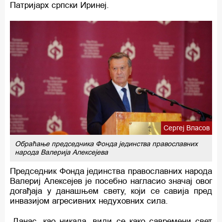
Патријарх српски Иринеј.
Сергеј Власов
Обраћање председника Фонда јединства православних
народа Валерија Алексејева
Председник Фонда јединства православних народа
Валериј Алексејев је посебно нагласио значај овог
догађаја у данашњем свету, који се савија пред
инвазијом агресивних недуховних сила.
„Данас, као никада, види се како савремени свет