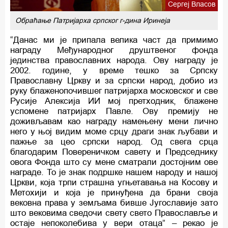
Сергеј Власов
Обраћање Патријарха српског г-дина Иринеја
“Данас ми је припала велика част да примимо
награду Међународног друштвеног фонда
јединства православних народа. Ову награду је
2002. године, у време тешко за Српску
Православну Цркву и за српски народ, добио из
руку блаженопочившег патријарха московског и све
Русије Алексија ИИ мој претходник, блажене
успомене патријарх Павле. Ову премију не
доживљавам као награду намењену мени лично
него у њој видим моме срцу драги знак љубави и
пажње за цео српски народ. Од свега срца
благодарим Повереничком савету и Председнику
овога Фонда што су мене сматрали достојним ове
награде. То је знак подршке нашем народу и нашој
Цркви, која трпи страшна угњетавања на Косову и
Метохији и која је принуђена да брани своја
вековна права у земљама бивше Југославије зато
што вековима сведочи свету свето Православље и
остаје непоколебива у вери отаца” – рекао је