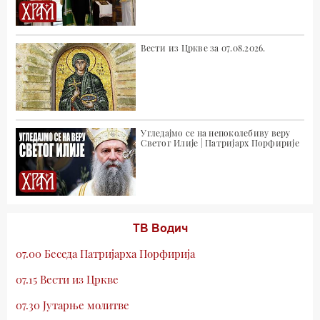
Вести из Цркве за 07.08.2026.
Угледајмо се на непоколебиву веру
Светог Илије | Патријарх Порфирије
ТВ Водич
07.00 Беседа Патријарха Порфирија
07.15 Вести из Цркве
07.30 Јутарње молитве