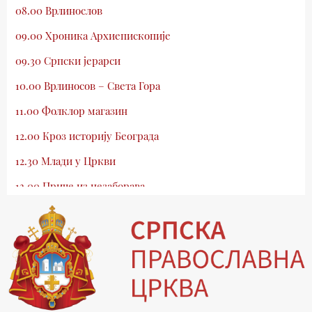
08.00 Врлинослов
09.00 Хроника Архиепископије
09.30 Српски јерарси
10.00 Врлиносов – Света Гора
11.00 Фолклор магазин
12.00 Кроз историју Београда
12.30 Млади у Цркви
13.00 Приче из незаборава
13.30 Храм културе
14.00 Питања и одговори
15.03 Беседа Патријарха Порфирија
15.15 Молитве
15.30 Манастири на Косову и Метохији