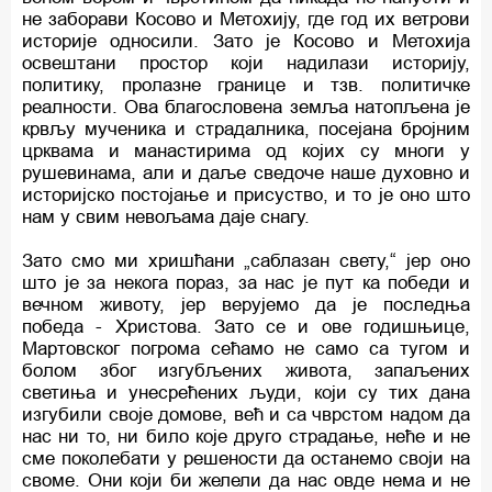
не заборави Косово и Метохију, где год их ветрови
историје односили. Зато је Косово и Метохија
освештани простор који надилази историју,
политику, пролазне границе и тзв. политичке
реалности. Ова благословена земља натопљена је
крвљу мученика и страдалника, посејана бројним
црквама и манастирима од којих су многи у
рушевинама, али и даље сведоче наше духовно и
историјско постојање и присуство, и то је оно што
нам у свим невољама даје снагу.
Зато смо ми хришћани „саблазан свету,“ јер оно
што је за некога пораз, за нас је пут ка победи и
вечном животу, јер верујемо да је последња
победа - Христова. Зато се и ове годишњице,
Мартовског погрома сећамо не само са тугом и
болом због изгубљених живота, запаљених
светиња и унесрећених људи, који су тих дана
изгубили своје домове, већ и са чврстом надом да
нас ни то, ни било које друго страдање, неће и не
сме поколебати у решености да останемо своји на
своме. Они који би желели да нас овде нема и не