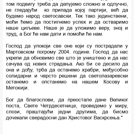
том подвигу треба да делујемо сложно и одлучно,
не гледајући ко припада којој партији, већ да
будемо народ светосавски. Тек тако јединствени,
моћи ћемо да постигнемо успех и да остваримо
наше циљеве. Наше је да уложимо веру, зној и
труд, а Бог ће нам дати и помоћи ће нам.
Господ да упокоји све оне који су пострадали у
Мартовском погрому 2004. године. Господ да нас
укрепи да обновимо све што је уништено и да нас
сачува од нових страдања. Ако би се десило да
она и дођу, трба да останемо храбри, међусобно
солидарни и чврсто решени да светолазаревски
останемо и опстанемо на нашем Косову и
Метохији.
Бог да благослови, да преостале дане Великог
поста, Свете Четрдесетнице, проведемо у миру,
слози, праштајући једни другима, да бисмо
дочекали сверадосни дан Христовог Васкрсења."