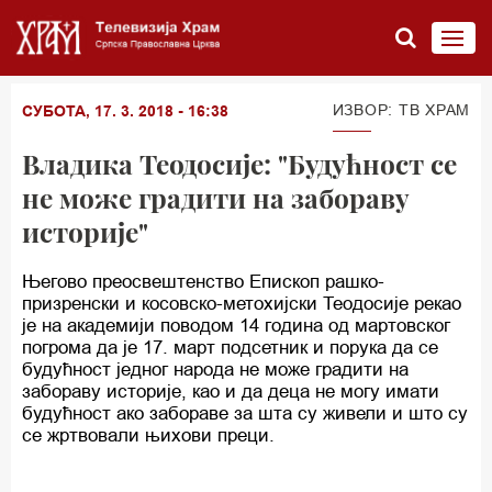
ИЗВОР: ТВ ХРАМ
СУБОТА, 17. 3. 2018 - 16:38
Владика Теодосије: "Будућност се
не може градити на забораву
историје"
Његово преосвештенство Eпископ рашко-
призренски и косовско-метохијски Теодосије рекао
је на академији поводом 14 година од мартовског
погрома да је 17. март подсетник и порука да се
будућност једног народа не може градити на
забораву историје, као и да деца не могу имати
будућност ако забораве за шта су живели и што су
се жртвовали њихови преци.