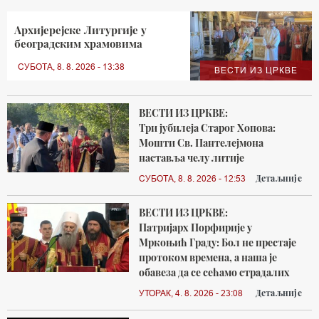
Архијерејске Литургије у
београдским храмовима
СУБОТА, 8. 8. 2026 - 13:38
ВЕСТИ ИЗ ЦРКВЕ
ВЕСТИ ИЗ ЦРКВЕ:
Три јубилеја Старог Хопова:
Мошти Св. Пантелејмона
наставља челу литије
Детаљније
СУБОТА, 8. 8. 2026 - 12:53
ВЕСТИ ИЗ ЦРКВЕ:
Патријарх Порфирије у
Мркоњић Граду: Бол не престаје
протоком времена, а наша је
обавеза да се сећамо страдалих
Детаљније
УТОРАК, 4. 8. 2026 - 23:08