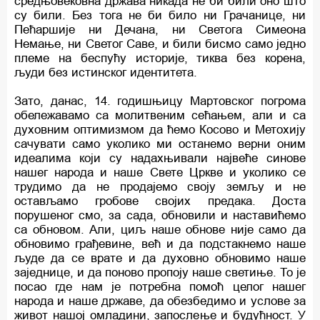
средњовековна држава никада не би били оно што
су били. Без тога не би било ни Грачанице, ни
Пећаршије ни Дечана, ни Светога Симеона
Немање, ни Светог Саве, и били бисмо само једно
племе на беспућу историје, тиква без корена,
људи без истинског идентитета.
Зато, данас, 14. годишњицу Мартовског погрома
обележавамо са молитвеним сећањем, али и са
духовним оптимизмом да ћемо Косово и Метохију
сачувати само уколико ми останемо верни оним
идеалима који су надахњивали највеће синове
нашег народа и наше Свете Цркве и уколико се
трудимо да не продајемо своју земљу и не
остављамо гробове својих предака. Доста
порушеног смо, за сада, обновили и наставићемо
са обновом. Али, циљ наше обнове није само да
обновимо грађевине, већ и да подстакнемо наше
људе да се врате и да духовно обновимо наше
заједнице, и да поново пропоју наше светиње. То је
посао где нам је потребна помоћ целог нашег
народа и наше државе, да обезбедимо и услове за
живот нашој омладини, запослење и будућност. У