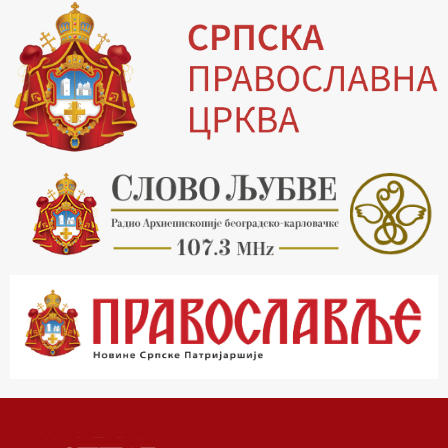
13.30 Храм културе
14.00 Питања и одговори
15.03 Беседа Патријарха Порфирија
15.15 Молитве
15.30 Манастири на Косову и Метохији
16.03 Српска историјска читанка
16.30 Тврђаве Дунава
17.03 Бит – емисија Ненада Гугла
17.30 Приче из незаборава
18.03 Врлинослов
19.03 Фолклор магазин
19.30 Вечерње молитве
20.00 Вести из Цркве