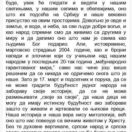
буде, увек ће гледати и видети у нашим
светињама, у нашим селима и обележјима, оно
што их подсећа на Србију и наше вековно
присуство на овим просторима. Довољно је овде и
земље, и воде, и неба, за све људе добре воље, и
као народ спремни смо да живимо са другима у
миру и да делимо оно што нам је свима као
људима Бог подарио. Али, истовремено,
мартовско страдање 2004. године, као и бројни
напади и злочини који су учињени над нашим
народом у последњих 20-так година „међународно
гарантованог мира,“ само нас чине још више
решеним да се никада не одричемо онога што је
наше. Зато је 17. март и подсетник и порука, да се
не може градити будућност једног народа на
забораву своје историје, да се не може
размењивати „своје за своје“, да наша деца не
могу да имају истинску будућност ако забораве
зашто су живели и жртвовали се њихови преци.
Наша историја и наша вера нису митологија, већ
оно што нас повезује са вечним животом у Христу.
Без те духовне вертикале, српски народ и српска