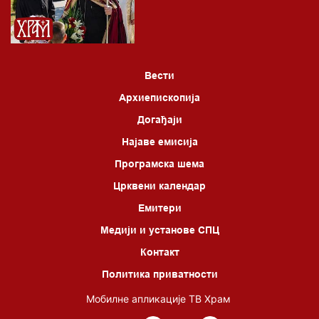
06.00 Црквена предавања и трибине
*најважније вести емитујемо на сваки пун сат
Вести
Архиепископија
Догађаји
Најаве емисија
Програмска шема
Црквени календар
Емитери
Медији и установе СПЦ
Контакт
Политика приватности
Мобилне апликације ТВ Храм