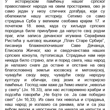
У историјском памћењу нашег српског
православног народа на овим просторима, ово је
само један у низу сличних догађаја, који су
обележили нашу историју. Сетимо се само
страдања Срба у великим сеобама крајем 17. и
почетком 18. века, када су хиљаде српских
породица биле принуђене да напусте свој родни
праг, или записа дечанског игумана Серафима
Ристића у његовој књижици „Плач Старе Србије“,
писанија блаженопочившег Саве Дечанца,
Епископа Жичког, као и сведочанстава наших
српских конзула, путописаца. Страдање нам није
никада било страно, али и поред свега, наш народ
је налазио снаге да остане и опстане на овој
благословеној земљи косовској и метохијској,
чувајући своју веру, чувајући своју народну
културу и обичаје, свој језик и историјско
памћење. Господ нам каже да ћемо имати „невоље
у свету“ (Јн. 16.33), али нас истовремено храбри и
подсећа говорећи „Не бојте се. Ја сам победио
свет“ (Јн 16,33). Из свих тих невоља и страдања,
наш народ је излазио са ранама, али и са још
већом вером и чврстином да никада не напусти и