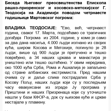
Беседа Његовог преосвештенства Епископа
рашко-призренског и косовско-метохијског Г.
Теодосија на Академији поводом четрнаесте
годишњице Мартовског погрома:
ВЛАДИКА ТЕОДОСИЈЕ:
"Ево, већ, четрнаест
година, сваког 17. Марта, подсећамо се трагичних
догађаја Погрома из 2004. године, у коме је само
за два дана насиља, 4.000 људи изгнано из својих
кућа, широм Косова и Метохије, погинуло је 28
људи, више од 900 људи је претучено и тешко
повређено, а 34 наших цркава и манастира је
уништено или тешко оштећено. У овим нередима,
око 1000 кућа Срба, Рома и Ашкалија је запаљено
од стране албанских екстремиста. Пред нашим
очима су и даље слике пострадалих Срба у
Косову Пољу, наших људи који су у последњем
часу евакуисани из зграде Ју програма у
Приштини и наших Призренаца који су уточиште
нашли у бази КФОР-а, док су њихове куће и цркве
нестајале у пламену.