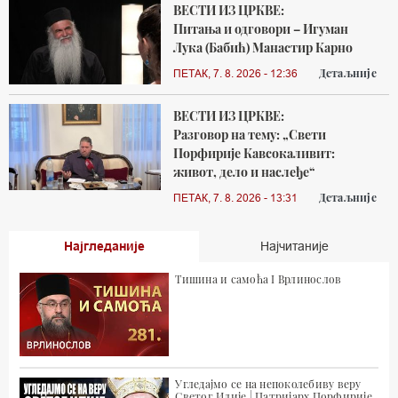
ВЕСТИ ИЗ ЦРКВЕ:
Питања и одговори – Игуман
Лука (Бабић) Манастир Карно
Детаљније
ПЕТАК, 7. 8. 2026 - 12:36
ВЕСТИ ИЗ ЦРКВЕ:
Разговор на тему: „Свети
Порфирије Кавсокаливит:
живот, дело и наслеђе“
Детаљније
ПЕТАК, 7. 8. 2026 - 13:31
Најгледаније
Најчитаније
Тишина и самоћа I Врлинослов
Угледајмо се на непоколебиву веру
Светог Илије | Патријарх Порфирије