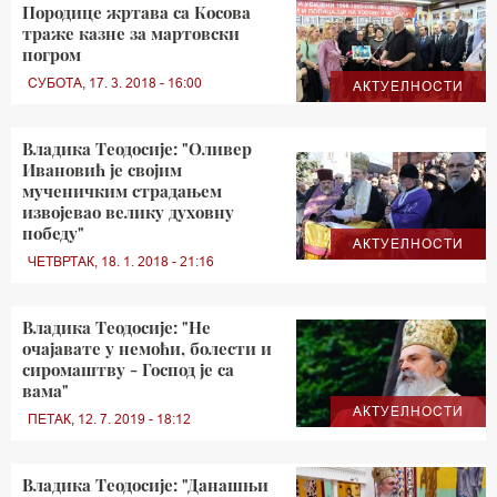
Породице жртава са Косова
траже казне за мартовски
погром
СУБОТА, 17. 3. 2018 - 16:00
АКТУЕЛНОСТИ
Владика Теодосије: "Оливер
Ивановић је својим
мученичким страдањем
извојевао велику духовну
победу"
АКТУЕЛНОСТИ
ЧЕТВРТАК, 18. 1. 2018 - 21:16
Владика Теодосије: "Не
очајавате у немоћи, болести и
сиромаштву - Господ је са
вама"
АКТУЕЛНОСТИ
ПЕТАК, 12. 7. 2019 - 18:12
Владика Теодосије: "Данашњи