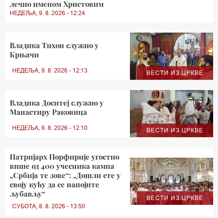
лечио именом Христовим
НЕДЕЉА, 9. 8. 2026 - 12:24
Владика Тихон служио у
Крњачи
НЕДЕЉА, 9. 8. 2026 - 12:13
ВЕСТИ ИЗ ЦРКВЕ
Владика Доситеј служио у
Манастиру Раковица
НЕДЕЉА, 9. 8. 2026 - 12:10
ВЕСТИ ИЗ ЦРКВЕ
Патријарх Порфирије угостио
више од 400 учесника кампа
„Србија те зове“: „Дошли сте у
своју кућу да се напојите
љубављу“
ВЕСТИ ИЗ ЦРКВЕ
СУБОТА, 8. 8. 2026 - 13:50