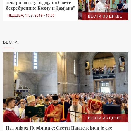
лекари да се угледају на Свете
бесребренике Козму и Дамјана"
НЕДЕЉА, 14. 7. 2019 - 16:00
ВЕСТИ ИЗ ЦРКВЕ
ВЕСТИ
ВЕСТИ ИЗ ЦРКВЕ
Патријарх Порфирије: Свети Пантелејмон је све