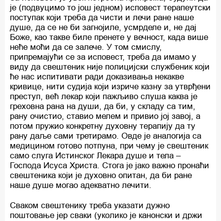
је (подвуцимо то још једном) исповест терапеутски
поступак који треба да чисти и лечи ране наше
душе, да се не би загнојиле, усмрделе и, не дај
Боже, као такве биле пренете у вечност, када више
неће моћи да се залече. У том смислу,
припремајући се за исповест, треба да имамо у
виду да свештеник није полицијски службеник који
ће нас испитивати ради доказивања некакве
кривице, нити судија који изриче казну за утврђени
преступ, већ лекар који пажљиво слуша каква је
греховна рана на души, да би, у складу са тим,
рану очистио, ставио мелем и привио јој завој, а
потом пружио конкретну духовну терапију да ту
рану даље сами третирамо. Овде је аналогија са
медицином готово потпуна, при чему је свештеник
само слуга Истинског Лекара душе и тела –
Господа Исуса Христа. Стога је јако важно пронаћи
свештеника који је духовно опитан, да би ране
наше душе могао адекватно лечити.
Сваком свештенику треба указати дужно
поштовање јер сваки (уколико је канонски и држи