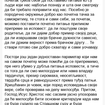
почетак треба себи да поставимо питање ко су
људи који нас најбоље познају и шта они сматрају
да би требало поправити код нас. Посебно је
породично окружење добро као почетна тачка за
самокритику, те стога и сами себи, за почетак,
можемо поставити почетно питање приликом
припреме за исповест: да ли поштујем своје
родитеље, да ли дајем добар пример својој деци,
да ли извршавам своје брачне дужности савесно,
да ли држим верност према брачном другу… Те
ствари готово сви добро схватају и сами уочавају.
Постоји још један једноставан параметар који нам
на самом почетку може помоћи да се припремимо,
пре него уђемо у дубља питања исповести, а тиче
се тога да ли смо милосрдни или нама владају
тврдичлук, презир сиромаха, неосетљивост,
тврдоћа срца и равнодушност према туђој патњи.
Хришћанин је човек, који поред исповедања своје
вере, себе проверава на делу милосрђа. Притом,
Господ Исус Христос нас сасвим јасно упозорава
да ће милосрђе бити основни критерујум када нам
се буде судило на Страшном суду и буде