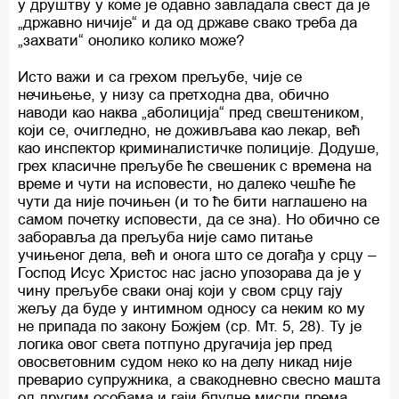
у друштву у коме је одавно завладала свест да је
„државно ничије“ и да од државе свако треба да
„захвати“ онолико колико може?
Исто важи и са грехом прељубе, чије се
нечињење, у низу са претходна два, обично
наводи као наква „аболиција“ пред свештеником,
који се, очигледно, не доживљава као лекар, већ
као инспектор криминалистичке полиције. Додуше,
грех класичне прељубе ће свешеник с времена на
време и чути на исповести, но далеко чешће ће
чути да није почињен (и то ће бити наглашено на
самом почетку исповести, да се зна). Но обично се
заборавља да прељуба није само питање
учињеног дела, већ и онога што се догађа у срцу –
Господ Исус Христос нас јасно упозорава да је у
чину прељубе сваки онај који у свом срцу гају
жељу да буде у интимном односу са неким ко му
не припада по закону Божјем (ср. Мт. 5, 28). Ту је
логика овог света потпуно другачија јер пред
овосветовним судом неко ко на делу никад није
преварио супружника, а свакодневно свесно машта
од другим особама и гаји блудне мисли према