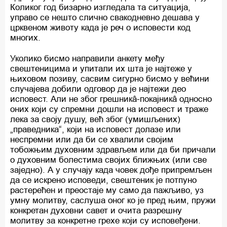
Коликог год бизарно изгледала та ситуација,
управо се нешто слично свакодневно дешава у
црквеном животу када је реч о исповести код
многих.
Уколико бисмо направили анкету међу
свештеницима и упитали их шта је најтеже у
њиховом позиву, сасвим сигурно бисмо у већини
случајева добили одговор да је најтежи део
исповест. Али не због грешникâ-покајникâ односно
оних који су спремни дошли на исповест и траже
лека за своју душу, већ због (умишљених)
„праведника“, који на исповест долазе или
неспремни или да би се хвалили својим
тобожњим духовним здрављем или да би причали
о духовним болестима својих ближњих (или све
заједно). А у случају када човек дође припремљен
да се искрено исповеди, свештеник је потпуно
растерећен и преостаје му само да пажљиво, уз
умну молитву, саслуша оног ко је пред њим, пружи
конкретан духовни савет и очита разрешну
молитву за конкретне грехе који су исповеђени.