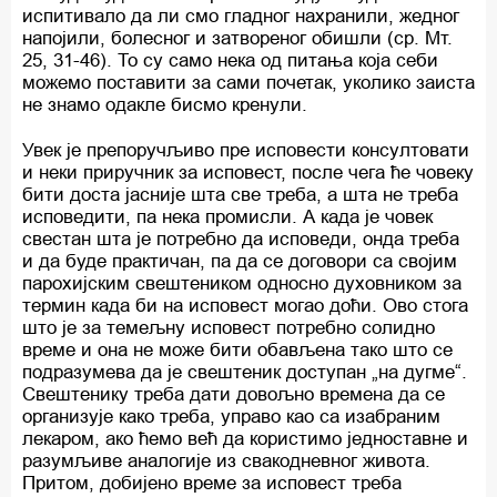
испитивало да ли смо гладног нахранили, жедног
напојили, болесног и затвореног обишли (ср. Мт.
25, 31-46). То су само нека од питања која себи
можемо поставити за сами почетак, уколико заиста
не знамо одакле бисмо кренули.
Увек је препоручљиво пре исповести консултовати
и неки приручник за исповест, после чега ће човеку
бити доста јасније шта све треба, а шта не треба
исповедити, па нека промисли. А када је човек
свестан шта је потребно да исповеди, онда треба
и да буде практичан, па да се договори са својим
парохијским свештеником односно духовником за
термин када би на исповест могао доћи. Ово стога
што је за темељну исповест потребно солидно
време и она не може бити обављена тако што се
подразумева да је свештеник доступан „на дугме“.
Свештенику треба дати довољно времена да се
организује како треба, управо као са изабраним
лекаром, ако ћемо већ да користимо једноставне и
разумљиве аналогије из свакодневног живота.
Притом, добијено време за исповест треба