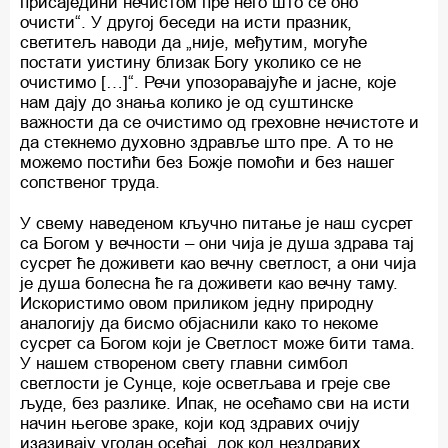
присаједини нечистом пре него што се оно
очисти“. У другој беседи на исти празник,
светитељ наводи да „није, међутим, могуће
постати уистину близак Богу уколико се не
очистимо […]“. Речи упозоравајуће и јасне, које
нам дају до знања колико је од суштинске
важности да се очистимо од греховне нечистоте и
да стекнемо духовно здравље што пре. А то не
можемо постићи без Божје помоћи и без нашег
сопственог труда.
У свему наведеном кључно питање је наш сусрет
са Богом у вечности – они чија је душа здрава тај
сусрет ће доживети као вечну светлост, а они чија
је душа болесна ће га доживети као вечну таму.
Искористимо овом приликом једну природну
аналогију да бисмо објаснили како то некоме
сусрет са Богом који је Светлост може бити тама.
У нашем створеном свету главни симбол
светлости је Сунце, које осветљава и греје све
људе, без разлике. Ипак, не осећамо сви на исти
начин његове зраке, који код здравих очију
изазивају угодан осећај, док код нездравих