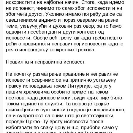
искористити на најбољи начин. Стога, када идемо
на исповест, чинимо то само због исповести и ни
због чега другог. Уколико имамо потребу да се са
свештеником видимо и поразговарамо на разне
теме, укључујући и духовни разговор, за то ћемо
одвојити посебан дан и други контекст од
исповести. Ово је већ тренутак када треба нешто
рећи о правилној и неправилној исповести када је
реч о исповедању конкретних грехова.
Правилна и неправилна исповест
На почетку разматрања правилне и неправилне
исповести осврнимо се на прилично устаљену
праксу исповедања током Литургије, која је у
нашим храмовима особито приметна током
постова, када долазе многи људи којих није било
током године на служби. Та појава је крајње
снисхођење и суштински гледано је неправилност,
па и супротност са оним што је светотајински
поредак Цркве. Ту врсту исповести треба
избегавати по сваку цену и њој прибећи само у