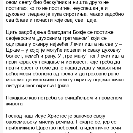
овом свету био бескућник и ништа друго не
постигао; ко то не постигне, неуспешан је и
духовно гледано је пука сиротиња, макар задобио
сва блага и почасти које овај свет даје.
Циљ задобијања благодати Божје се постиже
својеврсним „духовним третманом“ који се
одиграва у оквиру највећег Лечилишта на свету –
Цркве – у којој је могуће исцелити сваку духовну
болест, немоћ и рану. У „третману“ тог Лечилишта
први корак су покајање и исповест, које треба да
прати свест о томе да је наша душа у мањој или
већој мери оболела од греха и да греховне ране
можемо да излечимо само у окриљу подвижничко-
литургијског окриља Цркве.
Покајање као потреба за очишћењем и променом
живота
Господ наш Исус Христос је започео своју
овоземаљску мисију речима: Покајте се, јер се
приближило Царство небеско!, а идентичне речи