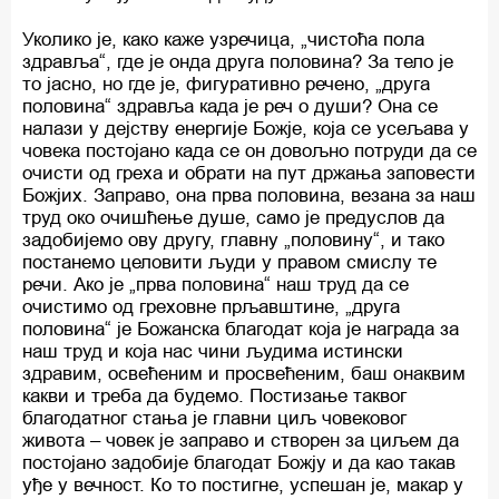
Уколико је, како каже узречица, „чистоћа пола
здравља“, где је онда друга половина? За тело је
то јасно, но где је, фигуративно речено, „друга
половина“ здравља када је реч о души? Она се
налази у дејству енергије Божје, која се усељава у
човека постојано када се он довољно потруди да се
очисти од греха и обрати на пут држања заповести
Божјих. Заправо, она прва половина, везана за наш
труд око очишћење душе, само је предуслов да
задобијемо ову другу, главну „половину“, и тако
постанемо целовити људи у правом смислу те
речи. Ако је „прва половина“ наш труд да се
очистимо од греховне прљавштине, „друга
половина“ је Божанска благодат која је награда за
наш труд и која нас чини људима истински
здравим, освећеним и просвећеним, баш онаквим
какви и треба да будемо. Постизање таквог
благодатног стања је главни циљ човековог
живота – човек је заправо и створен за циљем да
постојано задобије благодат Божју и да као такав
уђе у вечност. Ко то постигне, успешан је, макар у