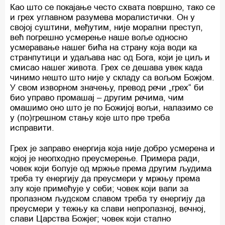
Као што се покајање често схвата површно, тако се
и грех углавном разумева моралистички. Он у
својој суштини, међутим, није морални преступ,
већ погрешно усмерење наше воље односно
усмеравање нашег бића на страну која води ка
странпутици и удаљава нас од Бога, који је циљ и
смисао нашег живота. Грех се дешава увек када
чинимо нешто што није у складу са вољом Божјом.
У свом изворном значењу, превод речи „грех“ би
био управо промашај – другим речима, чим
омашимо оно што је по Божијој вољи, налазимо се
у (по)грешном стању које што пре треба
исправити.
Грех је заправо енергија која није добро усмерена и
којој је неопходно преусмерење. Примера ради,
човек који болује од мржње према другим људима
треба ту енергију да преусмери у мржњу према
злу које примећује у себи; човек који вапи за
пролазном људском славом треба ту енергију да
преусмери у тежњу ка слави непролазној, вечној,
слави Царства Божјег; човек који стално