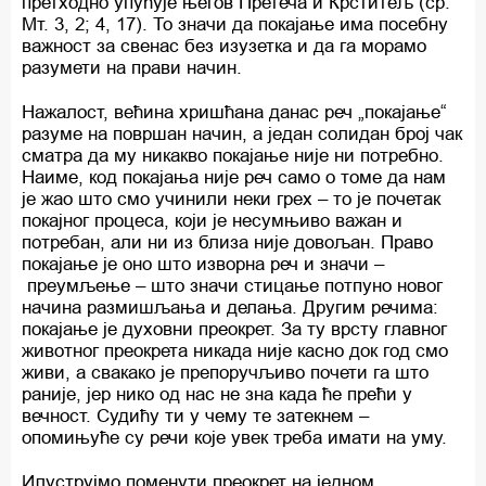
претходно упућује његов Претеча и Крститељ (ср.
Мт. 3, 2; 4, 17). То значи да покајање има посебну
важност за свенас без изузетка и да га морамо
разумети на прави начин.
Нажалост, већина хришћана данас реч „покајање“
разуме на површан начин, а један солидан број чак
сматра да му никакво покајање није ни потребно.
Наиме, код покајања није реч само о томе да нам
је жао што смо учинили неки грех – то је почетак
покајног процеса, који је несумњиво важан и
потребан, али ни из близа није довољан. Право
покајање је оно што изворна реч и значи –
преумљење – што значи стицање потпуно новог
начина размишљања и делања. Другим речима:
покајање је духовни преокрет. За ту врсту главног
животног преокрета никада није касно док год смо
живи, а свакако је препоручљиво почети га што
раније, јер нико од нас не зна када ће прећи у
вечност. Судићу ти у чему те затекнем –
опомињуће су речи које увек треба имати на уму.
Илуструјмо поменути преокрет на једном