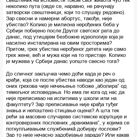
свештеник на исповести током свог живота чуо тек
неколико пута (овде се, наравно, не рачунају
затворски свештеници, који то слушају редовно).
Зар свесни и намерни абортус, такође, није
убиство? Колико је милиона нерођених беба у
Србији побијено после Другог светског рата до
данас, под утицајем безбожне идеологије која је
насилно инсталирана на овим просторима?
Притом, грех убиства нерођеног детета није само
грех жене, већ и мужа који на то пристаје. Колико
је мужева у Србији данас уопште свесно тога?
До сличног закључка чемо доћи када је реч о
крађи, која се после убиства наводи као један од
оних грехова чије нечињење тобоже „аболира“ од
темељног исповедања. Но има ли кога од нас да
није преписивао на испитима у школи или на
факултету? Зар преписивање није крађа туђег
знања и непоштено стицање оцена? А шта тек
рећи за масовне случајеве системске корупције и
контроверзних пословних „аранжмана“, у којима се
поткупљивањем службеникâ добијају послови?
Зар то није нечасно задобијање зараде? Или какав