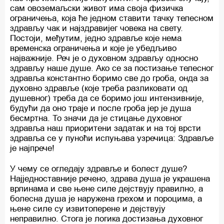
сам овоземаљски живот има своја физичка
ограничења, која ће једном ставити тачку телесном
здрављу чак и најздравијег човека на свету.
Постоји, међутим, једно здравље које нема
временска ограничења и које је убедљиво
најважније. Реч је о духовном здрављу односно
здрављу наше душе. Ако се за постизање телесног
здравља константно боримо све до гроба, онда за
духовно здравље (које треба разликовати од
душевног) треба да се боримо још интензивније,
будући да оно траје и после гроба јер је душа
бесмртна. То значи да је стицање духовног
здравља наш приоритени задатак и на тој врсти
здравља се у пуноћи испуњава узречица: Здравље
је најпрече!
У чему се огледају здравље и болест душе?
Најједноставније речено, здрава душа је украшена
врлинама и све њене силе дејствују правилно, а
болесна душа је наружена грехом и пороцима, а
њене силе су извитоперене и дејствују
неправилно. Стога је логика достизања духовног