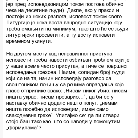
јер пред исповедаоницом током постова обично
чека на десетине људи). Дакле, ако у пракси и
постоји из неких разлога, исповест током свете
Литургије је нека врста ванредне ситуације коју
треба смањити на минимум, тако што ће се људи
литургијски просветити, а ту врсту исповети
временом укинути.
На другом месту код неправилног приступа
исповести треба навести озбиљан проблем који је
у наше време често присутан, а тиче се површног
исповедања грехова. Наиме, солидан број људи
који се на тај начин исповедају разговор са
свештеником почињу са речима оправдања које
гласе отприлике овако: „Нисам никог убио, нисам
ништа украо, нисам преварио…“, да би се у
наставку обично додало нешто попут: „немам
ништа посебно да исповедим, имам само
свакодневне грехе“. Упитајмо се: да ли ствари
стоје баш тако као што се наводи у поменутим
„формулама“?