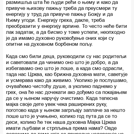
размишља шта ће људи рећи о њему и како да
привуче њихову пажњу треба да преусмери ту
енергију у труд да привуче пажњу Божју и да
Њему угоди. Енергију греха, дакле, треба
преобразити у енергију врлине. То често неће бити
лак задатак, а да бисмо у томе успели, неопходно
је да имамо духовно руковођење оних који су
опитни на духовном борбеном пољу.
Када смо били деца, руководили су нас родитељи
и саветовали да чинимо оно што је добро, а да
избегавамо оно што је лоше, а када смо одрасли,
тада нас Црква, као брижна духовна мати, саветује
и усмерава како да живимо. Уколико је послушамо,
очуваћемо чистоћу душе, а уколико паднемо у
грех, она ће нас дочекати ако дођемо са покајањем
да се у њеном наручју очистимо. Када телесна
мајка своје дете увек чека раширених руку,
поготово када у њеном загрљају заплаче за нешто
лоше што је учињено, колико год пута да се то
деси, колико ће тек наша духовна Мајка Црква
имати љубави и стрпљења према нама? Овде