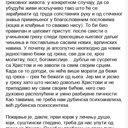
греховног живота: у конкретном случају, да се
убудуће живи искључиво тако што ће се
зарађивати од труда сопствених руку и од стеченог
знања примењеног у благословеним пословима
(коцка и клађење то свакако нису). То би био
правилан и целовит приступ: после свести о
учињеном греху следи пресецање његовог даљег
чињења и постављење сасвим нових, врлинских
навика. У почетку је апсолутно неопходно да човек
једноставно бежи од греха, све док се, кроз
молитву, пост, богомислије… дубље не сусретне
са Христом и не заволи га свим својим срцем.
Када се то догоди, он неће више морати да бежи
од греха – грех ће бежати од њега. Јер ми и јесмо
у греху зато што нисмо довољно Христови и не
припадамо му свим својим бићем, него смо
духовно располућене и умно разбијене личности.
Као таквима, не треба нам дубинска психоанализа,
већ дубинска психосинтеза.
Покајање је, дакле, први корак у лечењу душе,
који, суштински гледано, треба да нас упути од