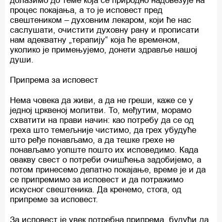
долазимо до теме која се природно надовезује на
процес покајања, а то је исповест пред
свештеником – духовним лекаром, који ће нас
саслушати, очистити духовну рану и прописати
нам адекватну „терапију“ која ће временом,
уколико је примењујемо, донети здравље нашој
души.
Припрема за исповест
Нема човека да живи, а да не греши, каже се у
једној црквеној молитви. То, међутим, морамо
схватити на прави начин: као потребу да се од
греха што темељније чистимо, да грех убудуће
што ређе понављамо, а да тешке грехе не
понављамо уопште пошто их исповедимо. Када
овакву свест о потреби очишћења задобијемо, а
потом принесемо делатно покајање, време је и да
се припремимо за исповест и да потражимо
искусног свештеника. Да кренемо, стога, од
припреме за исповест.
За исповест је увек потребна припрема, будући да