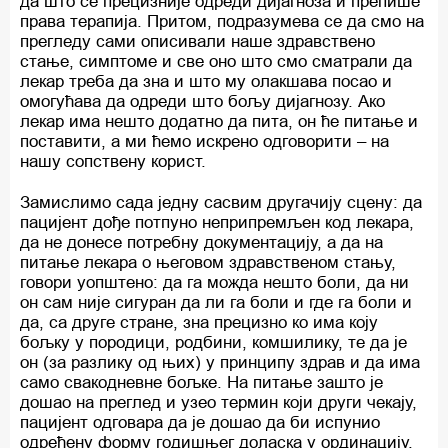
да што се прецизније одреди дијагноза и препише
права терапија. Притом, подразумева се да смо на
прегледу сами описивали наше здравствено
стање, симптоме и све оно што смо сматрали да
лекар треба да зна и што му олакшава посао и
омогућава да одреди што бољу дијагнозу. Ако
лекар има нешто додатно да пита, он ће питање и
поставити, а ми ћемо искрено одговорити – на
нашу сопствену корист.
Замислимо сада једну сасвим другачију сцену: да
пацијент дође потпуно неприпремљен код лекара,
да не донесе потребну документацију, а да на
питање лекара о његовом здравственом стању,
говори уопштено: да га можда нешто боли, да ни
он сам није сигуран да ли га боли и где га боли и
да, са друге стране, зна прецизно ко има коју
бољку у породици, родбини, комшилику, те да је
он (за разлику од њих) у принципу здрав и да има
само свакодневне бољке. На питање зашто је
дошао на преглед и узео термин који други чекају,
пацијент одговара да је дошао да би испунио
одређену форму годишњег доласка у ординацију.