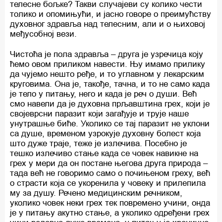
телесне бољке? Такви случајеви су колико чести
толико и опомињући, и јасно говоре о преимућству
духовног здравља над телесним, али и о њиховој
међусобној вези.
Чистоћа је пола здравља – друга је узречица коју
ћемо овом приликом навести. Њу имамо прилику
да чујемо нешто ређе, и то углавном у лекарским
круговима. Она је, такође, тачна, и то не само када
је тело у питању, него и када је реч о души. Већ
смо навели да је духовна прљавштина грех, који је
својеврсни паразит који загађује и трује наше
унутрашње биће. Уколико се тај паразит не уклони
са душе, временом узрокује духовну болест која
што дуже траје, теже је излечива. Посебно је
тешко излечиво стање када се човек навикне на
грех у мери да он постане његова друга природа –
тада већ не говоримо само о почињеном греху, већ
о страсти која се укоренила у човеку и прилепила
му за душу. Речено медицинским речником,
уколико човек неки грех тек повремено учини, онда
је у питању акутно стање, а уколико одређени грех