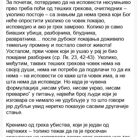
За почетак, потврдимо да на исповести несумњиво
прво треба поћи од тешких грехова, очигледних –
уколико постоје – са знањем да нема греха који Бог
неће опростити уколико се човек покајао,
исповедио и ако је грех замрзео. Колико је само
бивших убица, разбојника, блудника,
развратника… после дубоког покајања доживело
темељну промену и постало светог живота!
Уосталом, први човек који је ушао у рај је био
покајани разбојник (ср. Лк. 23, 42-43). Уколико,
међутим, таквих тешких грехова човек нема на
својој души, нема ни потребе да подвлачи то да их
нема – на исповести се каже шта човек има, а не
шта нема да исповеди. Но када је чувена
формулација „нисам убио, нисам украо, нисам
преварио“ у питању, највећи број људи који је
изговара се нимало не удубљује у то што говори
јер дубљи увид неретко показује сасвим другачије
стање.
Кренимо од греха убиства, који је један од
најтежих – толико тежак да га је просечан