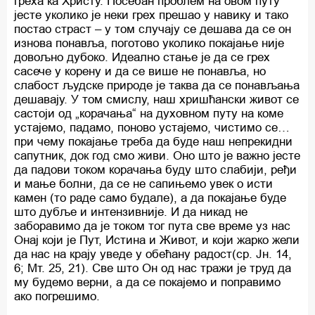
греха ка Христу. Посебан проблем на овом путу
јесте уколико је неки грех прешао у навику и тако
постао страст – у том случају се дешава да се он
изнова понавља, поготово уколико покајање није
довољно дубоко. Идеално стање је да се грех
сасече у корену и да се више не понавља, но
слабост људске природе је таква да се понављања
дешавају. У том смислу, наш хришћански живот се
састоји од „корачања“ на духовном путу на коме
устајемо, падамо, поново устајемо, чистимо се…
при чему покајање треба да буде наш непрекидни
сапутник, док год смо живи. Оно што је важно јесте
да падови током корачања буду што слабији, ређи
и мање болни, да се не сапињемо увек о исти
камен (то раде само будале), а да покајање буде
што дубље и интензивније. И да никад не
заборавимо да је током тог пута све време уз нас
Онај који је Пут, Истина и Живот, и који жарко жели
да нас на крају уведе у обећану радост(ср. Јн. 14,
6; Мт. 25, 21). Све што Он од нас тражи је труд да
му будемо верни, а да се покајемо и поправимо
ако погрешимо.