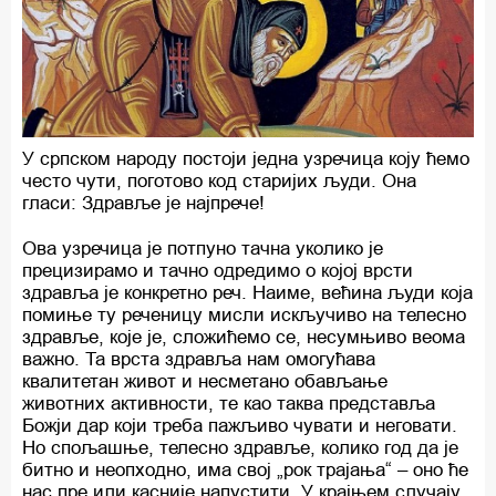
У српском народу постоји једна узречица коју ћемо
често чути, поготово код старијих људи. Она
гласи: Здравље је најпрече!
Ова узречица је потпуно тачна уколико је
прецизирамо и тачно одредимо о којој врсти
здравља је конкретно реч. Наиме, већина људи која
помиње ту реченицу мисли искључиво на телесно
здравље, које је, сложићемо се, несумњиво веома
важно. Та врста здравља нам омогућава
квалитетан живот и несметано обављање
животних активности, те као таква представља
Божји дар који треба пажљиво чувати и неговати.
Но спољашње, телесно здравље, колико год да је
битно и неопходно, има свој „рок трајања“ – оно ће
нас пре или касније напустити. У крајњем случају,