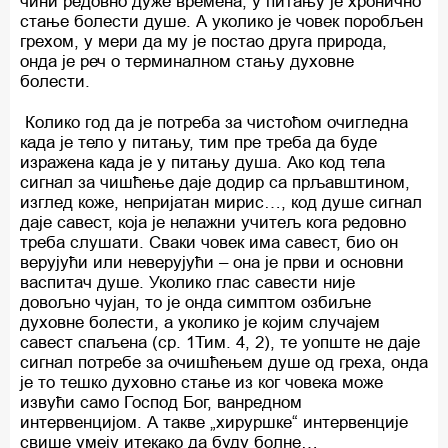
чини редовно дуже времена, у питању је хронично
стање болести душе. А уколико је човек поробљен
грехом, у мери да му је постао друга природа,
онда је реч о терминалном стању духовне
болести.
Колико год да је потреба за чистоћом очигледна
када је тело у питању, тим пре треба да буде
изражена када је у питању душа. Ако код тела
сигнал за чишћење даје додир са прљавштином,
изглед коже, непријатан мирис…, код душе сигнал
даје савест, која је нелажни учитељ кога редовно
треба слушати. Сваки човек има савест, био он
верујући или неверујући – она је први и основни
васпитач душе. Уколико глас савести није
довољно чујан, то је онда симптом озбиљне
духовне болести, а уколико је којим случајем
савест спаљена (ср. 1Тим. 4, 2), те уопште не даје
сигнал потребе за очишћењем душе од греха, онда
је то тешко духовно стање из ког човека може
извући само Господ Бог, ванредном
интервенцијом. А такве „хируршке“ интервенције
свише умеју итекако да буду болне…