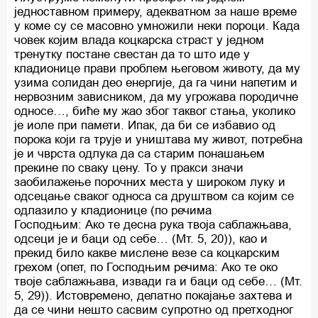
једноставном примеру, адекватном за наше време
у коме су се масовно умножили неки пороци. Када
човек којим влада коцкарска страст у једном
тренутку постане свестан да то што иде у
кладионице прави проблем његовом животу, да му
узима солидан део енергије, да га чини напетим и
нервозним зависником, да му угрожава породичне
односе…, биће му жао због таквог стања, уколико
је иоле при памети. Ипак, да би се избавио од
порока који га трује и уништава му живот, потребна
је и чврста одлука да са старим понашањем
прекине по сваку цену. То у пракси значи
заобилажење порочних места у широком луку и
одсецање сваког односа са друштвом са којим се
одлазило у кладионице (по речима
Господњим: Ако те десна рука твоја саблажњава,
одсеци је и баци од себе… (Мт. 5, 20)), као и
прекид било какве мислене везе са коцкарским
грехом (опет, по Господњим речима: Ако те око
твоје саблажњава, извади га и баци од себе… (Мт.
5, 29)). Истовремено, делатно покајање захтева и
да се чини нешто сасвим супротно од претходног