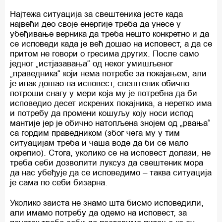
Најтежа ситуација за свештеника јесте када
највећи део своје енергије треба да унесе у
убеђивање верника да треба нешто конкретно и да
се исповеди када је већ дошао на исповест, а да се
притом не говори о гресима других. После само
једног „истјазавања“ од неког умишљеног
„праведника“ који нема потребе за покајањем, али
је ипак дошао на исповест, свештеник обично
потроши снагу у мери која му је потребна да би
исповедио десет искрених покајника, а неретко има
и потребу да промени кошуљу коју носи испод
мантије јер је обично натопљена знојем од „рвања“
са гордим праведником (због чега му у тим
ситуацијам треба и чаша воде да би се мало
окрепио). Стога, уколико се на исповест долази, не
треба себи дозволити луксуз да свештеник мора
да нас убеђује да се исповедимо – таква ситуација
је сама по себи бизарна.
Уколико заиста не знамо шта бисмо исповедили,
али имамо потребу да одемо на исповест, за