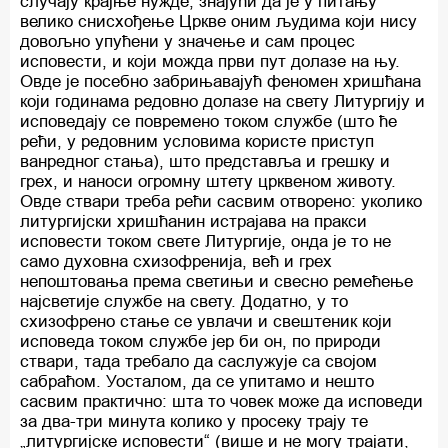
случају крајње нужде, знајући да је у питању
велико снисхођење Цркве оним људима који нису
довољно упућени у значење и сам процес
исповести, и који можда први пут долазе на њу.
Овде је посебно забрињавајућ феномен хришћана
који годинама редовно долазе на свету Литургију и
исповедају се повремено током службе (што ће
рећи, у редовним условима користе приступ
ванредног стања), што представља и грешку и
грех, и наноси огромну штету црквеном животу.
Овде ствари треба рећи сасвим отворено: уколико
литургијски хришћанин истрајава на пракси
исповести током свете Литургије, онда је то не
само духовна схизофренија, већ и грех
непоштовања према светињи и свесно ремећење
најсветије службе на свету. Додатно, у то
схизофрено стање се увлачи и свештеник који
исповеда током службе јер би он, по природи
ствари, тада требало да саслужује са својом
сабраћом. Уосталом, да се упитамо и нешто
сасвим практично: шта то човек може да исповеди
за два-три минута колико у просеку трају те
„литургијске исповести“ (више и не могу трајати,