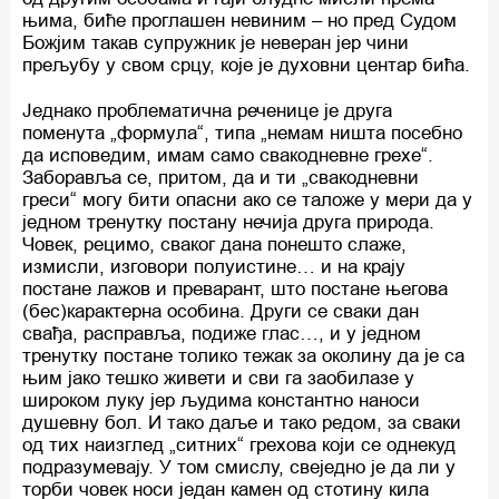
њима, биће проглашен невиним – но пред Судом
Божјим такав супружник је неверан јер чини
прељубу у свом срцу, које је духовни центар бића.
Једнако проблематична реченице је друга
поменута „формула“, типа „немам ништа посебно
да исповедим, имам само свакодневне грехе“.
Заборавља се, притом, да и ти „свакодневни
греси“ могу бити опасни ако се таложе у мери да у
једном тренутку постану нечија друга природа.
Човек, рецимо, сваког дана понешто слаже,
измисли, изговори полуистине… и на крају
постане лажов и преварант, што постане његова
(бес)карактерна особина. Други се сваки дан
свађа, расправља, подиже глас…, и у једном
тренутку постане толико тежак за околину да је са
њим јако тешко живети и сви га заобилазе у
широком луку јер људима константно наноси
душевну бол. И тако даље и тако редом, за сваки
од тих наизглед „ситних“ грехова који се однекуд
подразумевају. У том смислу, свеједно је да ли у
торби човек носи један камен од стотину кила