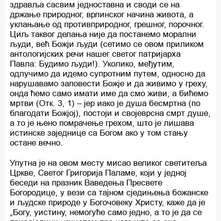
здравља сасвим једноставна и своди се на
држање природног, врлинског начина живота, а
уклањање од противприродног, грешног, порочног.
Циљ таквог делања није да постанемо морални
људи, већ Божји људи (сетимо се овом приликом
антологијских речи нашег светог патријарха
Павла: Будимо људи!). Уколико, међутим,
одлучимо да идемо супротним путем, односно да
нарушавамо заповести Божје и да живимо у греху,
онда ћемо само имати име да смо живи, а бићемо
мртви (Отк. 3, 1) – јер иако је душа бесмртна (по
благодати Божјој), постоји и својеврсна смрт душе,
а то је њено помрачење грехом, што је лишава
истинске заједнице са Богом ако у том стању
остане вечно.
Упутна је на овом месту мисао великог светитеља
Цркве, Светог Григорија Паламе, који у једној
беседи на празник Ваведења Пресвете
Богородице, у вези са тајном сједињења божанске
и људске природе у Богочовеку Христу, каже да је
„Богу, уистину, немогуће само једно, а то је да се