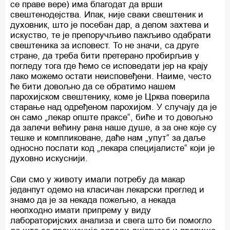
се праве вере) има благодат да врши
свештенодејства. Ипак, није сваки свештеник и
духовник, што је посебан дар, а делом захтева и
искуство, те је препоручљиво пажљиво одабрати
свештеника за исповест. То не значи, са друге
стране, да треба бити претерано пробирљив у
погледу тога где ћемо се исповедати јер на крају
лако можемо остати неисповеђени. Наиме, често
ће бити довољно да се обратимо нашем
парохијском свештенику, коме је Црква поверила
старање над одређеном парохијом. У случају да је
он само „лекар опште праксе“, биће и то довољно
да залечи већину рана наше душе, а за оне које су
тешке и компликоване, даће нам „упут“ за даље
односно послати код „лекара специјалисте“ који је
духовно искуснији.
Сви смо у животу имали потребу да макар
једанпут одемо на класичан лекарски преглед и
знамо да је за некада пожељно, а некада
неопходно имати припрему у виду
лабораторијских анализа и свега што би помогло