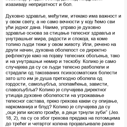
изазивају непријатност и бол.
Духовно здравље, међутим, итекако има важност и
у овом свету, а не само вечности у коју ћемо сви
ући једног дана. Наиме, управо је духовно
здравље основа за стицање телесног здравља и
унутрашњег мира, радости и спокоја, ка коме
толико људи тежи у овом животу. Или, речено на
други начин, духовна оболелост се директно
рефлектује како на појаву телесних обољења, тако
и на унутрашњи немир и тескобу. Колико је само
случајева да су се људи телесно разболели и
страдали од такозваних психосоматских болести
зато што им је душа претходно оболела од
гордости, самољубља, злопамћења, зависти,
славољубља? Колико је случајева директног
утицаја духовне оболелости на угрожавање
телесног састава, преко грехова какви су опијање,
наркоманија и блуд? Колико је случајева да су
„оци јели кисело грожђе, а деци трнули зуби“ (Јез.
18, 2), па су се због грехова предака на потомцима
до трећег и четвртог колена пројављивале разне