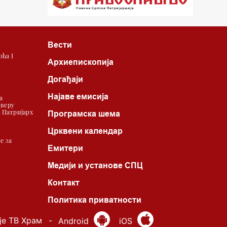
22.03 Црквена предавања и трибине
23.00 Питања и одговори
Вести
00.03 Црквена предавања и трибине
ћа I
Архиепископија
01.03 Живе речи - подкаст
Догађаји
03.03 Јутарњи програм
Најаве емисија
а
 веру
05.00 Псалтир
| Патријарх
Програмска шема
06.00 Црквена предавања и трибине
Црквени календар
е за
Емитери
*најважније вести емитујемо на
Медији и установе СПЦ
сваки пун сат
Контакт
Политика приватности
је ТВ Храм
-
Android
iOS