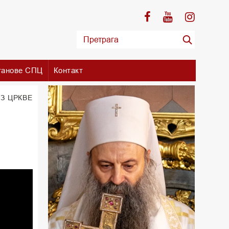
танове СПЦ
Контакт
З ЦРКВЕ