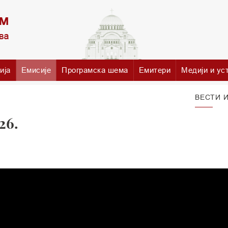
ија
Емисије
Програмска шема
Емитери
Медији и ус
ВЕСТИ И
26.