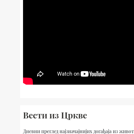
Вести из Цркве
Дневни преглед најзначајнијих догађаја из живо