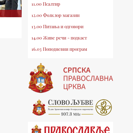
11.00 Псалтир
12.00 Фолклор магазин
13.00 Питања и одговори
14.00 Живе речи - подкаст
16.03 Поподневни програм
18.00 Псалтир
19.03 Млади у Цркви
19.30 Вечерње молитве
20.00 Вести из Цркве
20.15 Реч архијереја
20.30 Хроника Архиепископије
21.03 Врлинослов