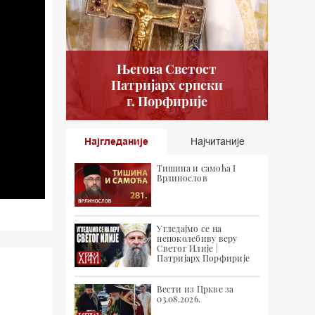
Његова Светост
Патријарх српски
г. Порфирије
Најгледаније
Најчитаније
Тишина и самоћа I
Врлинослов
Угледајмо се на
непоколебиву веру
Светог Илије |
Патријарх Порфирије
Вести из Цркве за
03.08.2026.