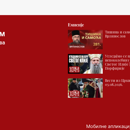
Емисије
Тишина и само
Врлинослов
Угледајмо се н
непоколебиву
Светог Илије 
Порфирије
Вести из Цркв
03.08.2026.
Мобилне апликаци