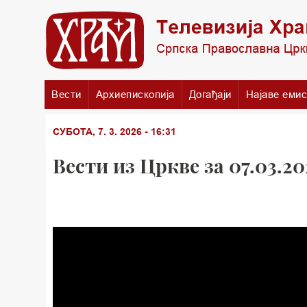
Вести
Архиепископија
Догађаји
Најаве емис
СУБОТА, 7. 3. 2026 - 16:31
Вести из Цркве за 07.03.20