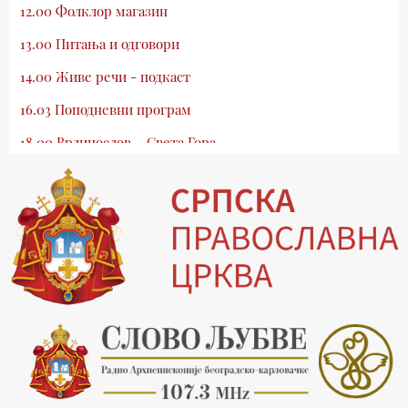
12.00 Фолклор магазин
13.00 Питања и одговори
14.00 Живе речи - подкаст
16.03 Поподневни програм
18.00 Врлинослов – Света Гора
19.03 Атлас памћења
19.30 Вечерње молитве
20.00 Вести из Цркве
20.15 Реч архијереја
20.30 Млади у Цркви
21.03 Гугл пита
22.03 Црквена предавања и трибине
23.00 Питања и одговори