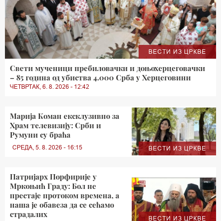
ВЕСТИ ИЗ ЦРКВЕ
Свети мученици пребиловачки и доњохерцеговачки
– 85 година од убиства 4.000 Срба у Херцеговини
ЧЕТВРТАК, 6. 8. 2026 - 12:42
Марија Коман ексклузивно за
Храм телевизију: Срби и
Румуни су браћа
СРЕДА, 5. 8. 2026 - 16:15
ВЕСТИ ИЗ ЦРКВЕ
Патријарх Порфирије у
Мркоњић Граду: Бол не
престаје протоком времена, а
наша је обавеза да се сећамо
страдалих
ВЕСТИ ИЗ ЦРКВЕ