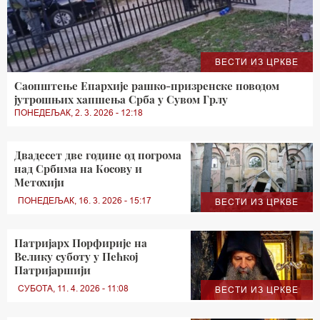
ВЕСТИ ИЗ ЦРКВЕ
Саопштење Епархије рашко-призренске поводом
јутрошњих хапшења Срба у Сувом Грлу
ПОНЕДЕЉАК, 2. 3. 2026 - 12:18
Двадесет две године од погрома
над Србима на Косову и
Метохији
ПОНЕДЕЉАК, 16. 3. 2026 - 15:17
ВЕСТИ ИЗ ЦРКВЕ
Патријарх Порфирије на
Велику суботу у Пећкој
Патријаршији
СУБОТА, 11. 4. 2026 - 11:08
ВЕСТИ ИЗ ЦРКВЕ