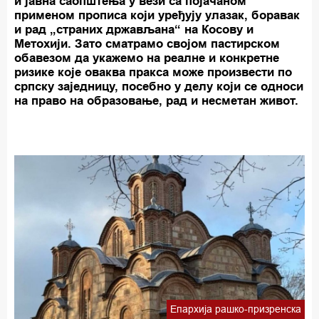
и јавна саопштења у вези са појачаном
применом прописа који уређују улазак, боравак
и рад „страних држављана“ на Косову и
Метохији. Зато сматрамо својом пастирском
обавезом да укажемо на реалне и конкретне
ризике које оваква пракса може произвести по
српску заједницу, посебно у делу који се односи
на право на образовање, рад и несметан живот.
Епархија рашко-призренска