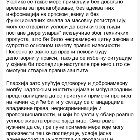
Уколико се такве мере примењују без довољно
времена за прилагођавање, без адекватних
информација на српском језику и без
функционалних канала за масовну регистрацију,
могу се створити услови да велики број људи
постане „нерегуларан“ искључиво због техничких
пропуста, што би било несразмерно циљу закона и
супротно основном начелу правне извесности.
Посебно је важно да правни лекови буду
делотворни у пракси, тако да се избегну ситуације
у којима би последице наступале пре него што се
омогући стварна правна заштита.
Епархија зато упућује одговорну и добронамерну
молбу надлежним институцијама и међународним
представницима да се приступи примени прописа
на начин који ће бити у складу са стандардима
владавине права, недискриминације и
пропорционалности, и који ће узети у обзир реалне
услове живота српске заједнице. Сматрамо
нужним да се, пре пуне примене мера које могу
произвести тешке последице, усвоје јасна
административна упутства са прелазним и