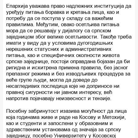
Епархија уважава право надлежних институција да
уређују питања боравка и кретања лица, као и
потребу да се поступа у складу са важећим
правилима. Међутим, овако осетљива питања
мора да се решавају у дијалогу са српском
заједницом због велике осетљивости. Такође треба
имати у виду да у условима дугогодишњих
нерешених статусних и административних
питања, као и специфичних околности живота
српске заједнице, постоји оправдана бојазан да би
ригидна и исхитрена примена правила, без јасног
прелазног режима и без изводљивих процедура за
веће групе људи, могла да доведе до
несагледивих последица које не доприносе ни
правној сигурности ни јавном интересу, већ
напротив појачавају неизвесност и тензије.
Посебну забринутост изазива могућност да лица
која годинама живе и раде на Косову и Метохији,
као и студенти и запослени у образовним и
здравственим установама од значаја за српску
заједницу, посебно Универзитету у Косовској