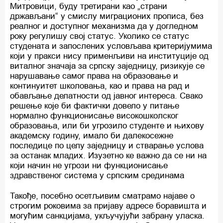
Митровици, буду третирани као „страни
држављани“ у смислу миграционих прописа, без
реалног и доступног механизма да у догледном
року регулишу свој статус. Уколико се статус
студената и запослених условљава критеријумима
који у пракси нису применљиви на институције од
виталног значаја за српску заједницу, ризикује се
нарушавање самог права на образовање и
континуитет школовања, као и права на рад и
обављање делатности од јавног интереса. Свако
решење које би фактички довело у питање
нормално функционисање високошколског
образовања, или би угрозило студенте и њихову
академску годину, имало би далекосежне
последице по целу заједницу и стварање услова
за останак младих. Изузетно ке важно да се ни на
који начин не угрози ни функционисање
здравственог система у српским срединама
Такође, посебно осетљивим сматрамо најаве о
строгим роковима за пријаву адресе боравишта и
могућим санкцијама, укључујући забрану уласка.