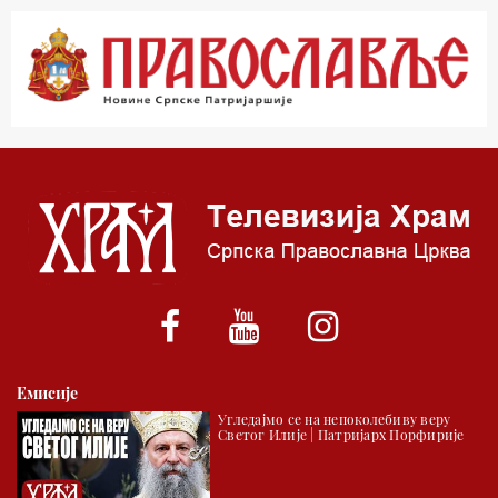
00.03 Гугл пита
01.03 Живе речи - подкаст
03.03 Јутарњи програм
05.00 Врлинослов – Света Гора
06.00 Гугл пита
*најважније вести емитујемо на сваки пун сат
Емисије
Угледајмо се на непоколебиву веру
Светог Илије | Патријарх Порфирије