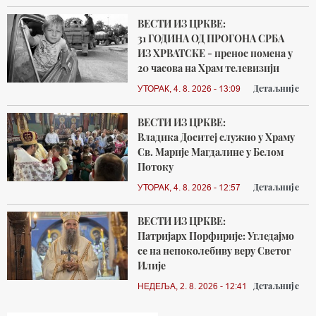
ВЕСТИ ИЗ ЦРКВЕ:
31 ГОДИНА ОД ПРОГОНА СРБА
ИЗ ХРВАТСКЕ - пренос помена у
20 часова на Храм телевизији
Детаљније
УТОРАК, 4. 8. 2026 - 13:09
ВЕСТИ ИЗ ЦРКВЕ:
Владика Доситеј служио у Храму
Св. Марије Магдалине у Белом
Потоку
Детаљније
УТОРАК, 4. 8. 2026 - 12:57
ВЕСТИ ИЗ ЦРКВЕ:
Патријарх Порфирије: Угледајмо
се на непоколебиву веру Светог
Илије
Детаљније
НЕДЕЉА, 2. 8. 2026 - 12:41