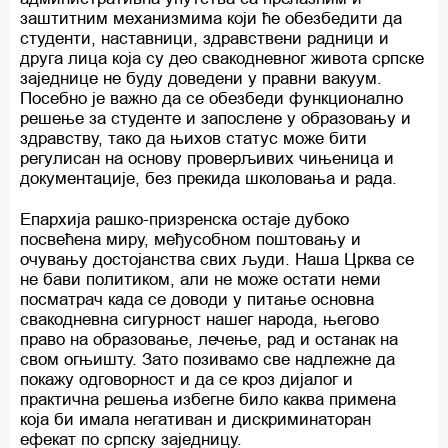
заштитним механизмима који ће обезбедити да
студенти, наставници, здравствени радници и
друга лица која су део свакодневног живота српске
заједнице не буду доведени у правни вакуум.
Посебно је важно да се обезбеди функционално
решење за студенте и запослене у образовању и
здравству, тако да њихов статус може бити
регулисан на основу проверљивих чињеница и
документације, без прекида школовања и рада.
Епархија рашко-призренска остаје дубоко
посвећена миру, међусобном поштовању и
очувању достојанства свих људи. Наша Црква се
не бави политиком, али не може остати неми
посматрач када се доводи у питање основна
свакодневна сигурност нашег народа, његово
право на образовање, лечење, рад и останак на
свом огњишту. Зато позивамо све надлежне да
покажу одговорност и да се кроз дијалог и
практична решења избегне било каква примена
која би имала негативан и дискриминаторан
ефекат по српску заједницу.