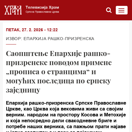
ПЕТАК, 27. 2. 2026 - 12:22
ИЗВОР: ЕПАРХИЈА РАШКО-ПРИЗРЕНСКА
Саопштење Епархије рашко-
призренске поводом примене
„прописа о странцима“ и
могућих последица по српску
заједницу
Епархија рашко-призренска Српске Православне
Цркве, као Црква која вековима живи са својим
верним. народом на простору Косова и Метохије
и која непосредно дели свакодневне бриге и
потребе наших верника, са пажњом прати најаве