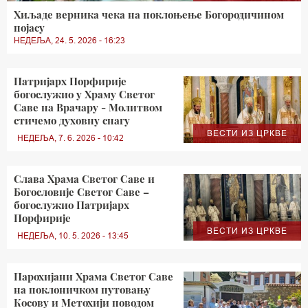
Хиљаде верника чека на поклоњење Богородичином
појасу
НЕДЕЉА, 24. 5. 2026 - 16:23
Патријарх Порфирије
богослужио у Храму Светог
Саве на Врачару - Молитвом
стичемо духовну снагу
ВЕСТИ ИЗ ЦРКВЕ
НЕДЕЉА, 7. 6. 2026 - 10:42
Слава Храма Светог Саве и
Богословије Светог Саве –
богослужио Патријарх
Порфирије
ВЕСТИ ИЗ ЦРКВЕ
НЕДЕЉА, 10. 5. 2026 - 13:45
Парохијани Храма Светог Саве
на поклоничком путовању
Косову и Метохији поводом