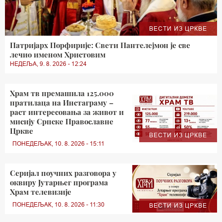
ВЕСТИ ИЗ ЦРКВЕ
Патријарх Порфирије: Свети Пантелејмон је све
лечио именом Христовим
НЕДЕЉА, 9. 8. 2026 - 12:24
Храм тв премашила 125.000
пратилаца на Инстаграму –
раст интересовања за живот и
мисију Српске Православне
Цркве
ВЕСТИ ИЗ ЦРКВЕ
ПОНЕДЕЉАК, 10. 8. 2026 - 15:11
Серијал поучних разговора у
оквиру Јутарњег програма
Храм телевизије
ПОНЕДЕЉАК, 10. 8. 2026 - 11:30
ВЕСТИ ИЗ ЦРКВЕ