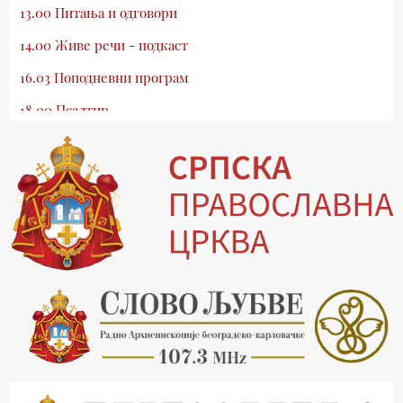
13.00 Питања и одговори
14.00 Живе речи - подкаст
16.03 Поподневни програм
18.00 Псалтир
19.03 Млади у Цркви
19.30 Вечерње молитве
20.00 Вести из Цркве
20.15 Реч архијереја
20.30 Храм културе
21.03 Господ над војскама
22.03 Црквена предавања и трибине
23.00 Питања и одговори
00.03 Црквена предавања и трибине