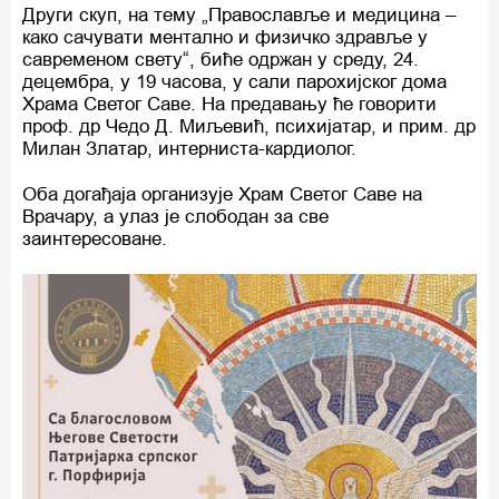
Други скуп, на тему „Православље и медицина –
како сачувати ментално и физичко здравље у
савременом свету“, биће одржан у среду, 24.
децембра, у 19 часова, у сали парохијског дома
Храма Светог Саве. На предавању ће говорити
проф. др Чедо Д. Миљевић, психијатар, и прим. др
Милан Златар, интерниста-кардиолог.
Оба догађаја организује Храм Светог Саве на
Врачару, а улаз је слободан за све
заинтересоване.