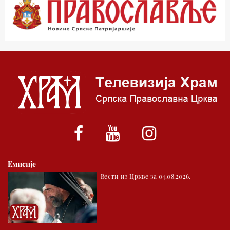
01.03 Живе речи - подкаст
03.03 Јутарњи програм
05.00 Псалтир
06.00 Црквена предавања и трибине
*најважније вести емитујемо на сваки пун сат
Емисије
Вести из Цркве за 04.08.2026.