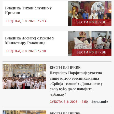
Владика Тихон служио у
Крњачи
НЕДЕЉА, 9. 8. 2026 - 12:13
ВЕСТИ ИЗ ЦРКВЕ
Владика Доситеј служио у
Манастиру Раковица
НЕДЕЉА, 9. 8. 2026 - 12:10
ВЕСТИ ИЗ ЦРКВЕ
ВЕСТИ ИЗ ЦРКВЕ:
Патријарх Порфирије угостио
више од 400 учесника кампа
„Србија те зове“: „Дошли сте у
своју кућу да се напојите
љубављу“
Детаљније
СУБОТА, 8. 8. 2026 - 13:50
ВЕСТИ ИЗ ЦРКВЕ: