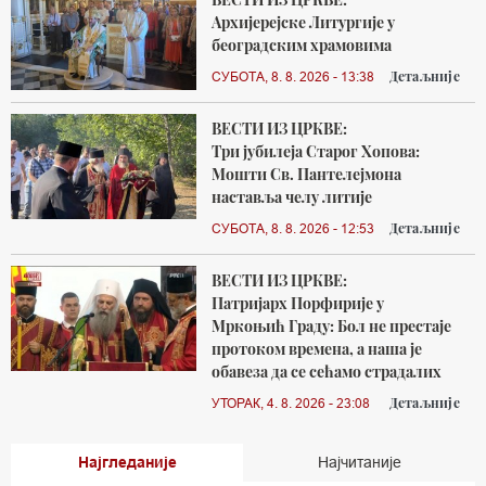
Архијерејске Литургије у
београдским храмовима
Детаљније
СУБОТА, 8. 8. 2026 - 13:38
ВЕСТИ ИЗ ЦРКВЕ:
Три јубилеја Старог Хопова:
Мошти Св. Пантелејмона
наставља челу литије
Детаљније
СУБОТА, 8. 8. 2026 - 12:53
ВЕСТИ ИЗ ЦРКВЕ:
Патријарх Порфирије у
Мркоњић Граду: Бол не престаје
протоком времена, а наша је
обавеза да се сећамо страдалих
Детаљније
УТОРАК, 4. 8. 2026 - 23:08
Најгледаније
Најчитаније