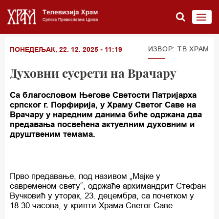
ИЗВОР: TВ ХРАМ
ПОНЕДЕЉАК, 22. 12. 2025 - 11:19
Духовни сусрети на Врачару
Са благословом Његове Светости Патријарха
српског г. Порфирија, у Храму Светог Саве на
Врачару у наредним данима биће одржана два
предавања посвећена актуелним духовним и
друштвеним темама.
Прво предавање, под називом „Мајке у
савременом свету“, одржаће архимандрит Стефан
Вучковић у уторак, 23. децембра, са почетком у
18.30 часова, у крипти Храма Светог Саве.