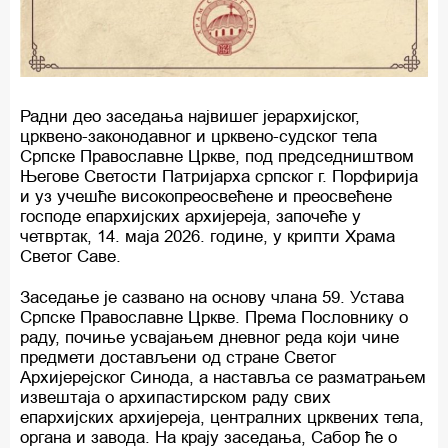
Радни део заседања највишег јерархијског,
црквено-законодавног и црквено-судског тела
Српске Православне Цркве, под председништвом
Његове Светости Патријарха српског г. Порфирија
и уз учешће високопреосвећене и преосвећене
господе епархијских архијереја, започеће у
четвртак, 14. маја 2026. године, у крипти Храма
Светог Саве.
Заседање је сазвано на основу члана 59. Устава
Српске Православне Цркве. Према Пословнику о
раду, почиње усвајањем дневног реда који чине
предмети достављени од стране Светог
Архијерејског Синода, а наставља се разматрањем
извештаја о архипастирском раду свих
епархијских архијереја, централних црквених тела,
органа и завода. На крају заседања, Сабор ће о