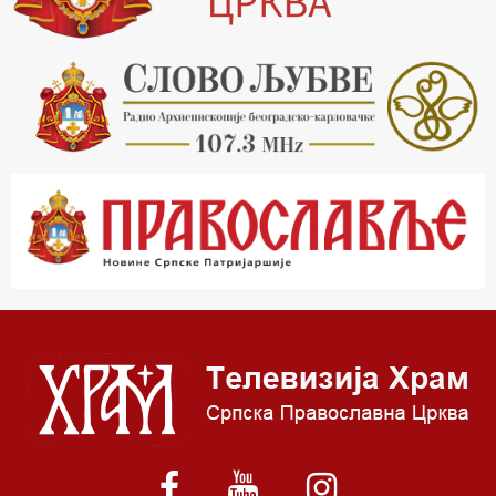
20.30 Млади у Цркви
21.03 Гугл пита
22.03 Црквена предавања и трибине
23.00 Питања и одговори
00.03 Гугл пита
01.03 Живе речи - подкаст
03.03 Јутарњи програм
05.00 Врлинослов – Света Гора
06.00 Гугл пита
*најважније вести емитујемо на сваки пун сат