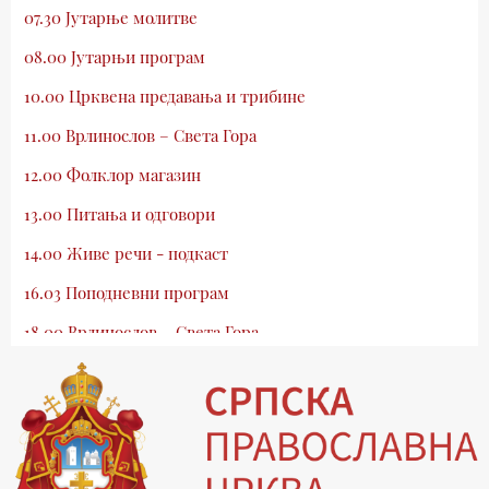
07.30 Јутарње молитве
08.00 Јутарњи програм
10.00 Црквена предавања и трибине
11.00 Врлинослов – Света Гора
12.00 Фолклор магазин
13.00 Питања и одговори
14.00 Живе речи - подкаст
16.03 Поподневни програм
18.00 Врлинослов – Света Гора
19.03 Атлас памћења
19.30 Вечерње молитве
20.00 Вести из Цркве
20.15 Реч архијереја