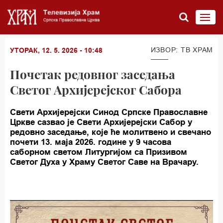
ИЗВОР: TВ ХРАМ
УТОРАК, 12. 5. 2026 - 10:48
Почетак редовног заседања
Светог Архијерејског Сабора
Свети Архијерејски Синод Српске Православне
Цркве сазвао је Свети Архијерејски Сабор у
редовно заседање, које ће молитвено и свечано
почети 13. маја 2026. године у 9 часова
саборном светом Литургијом са Призивом
Светог Духа у Храму Светог Саве на Врачару.