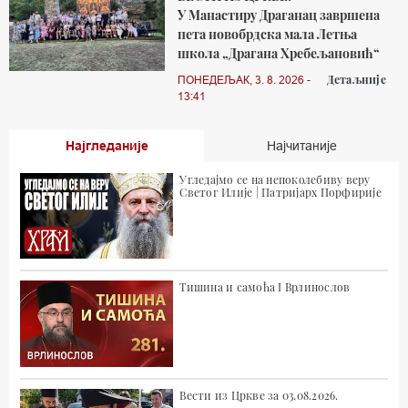
У Манастиру Драганац завршена
пета новобрдска мала Летња
школа „Драгана Хребељановић“
Детаљније
ПОНЕДЕЉАК, 3. 8. 2026 -
13:41
Најгледаније
Најчитаније
Угледајмо се на непоколебиву веру
Светог Илије | Патријарх Порфирије
Тишина и самоћа I Врлинослов
Вести из Цркве за 03.08.2026.