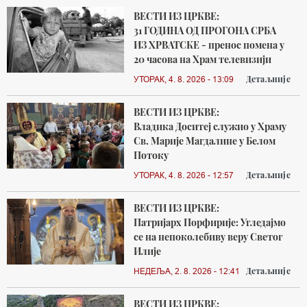
ВЕСТИ ИЗ ЦРКВЕ:
31 ГОДИНА ОД ПРОГОНА СРБА
ИЗ ХРВАТСКЕ - пренос помена у
20 часова на Храм телевизији
Детаљније
УТОРАК, 4. 8. 2026 - 13:09
ВЕСТИ ИЗ ЦРКВЕ:
Владика Доситеј служио у Храму
Св. Марије Магдалине у Белом
Потоку
Детаљније
УТОРАК, 4. 8. 2026 - 12:57
ВЕСТИ ИЗ ЦРКВЕ:
Патријарх Порфирије: Угледајмо
се на непоколебиву веру Светог
Илије
Детаљније
НЕДЕЉА, 2. 8. 2026 - 12:41
ВЕСТИ ИЗ ЦРКВЕ: