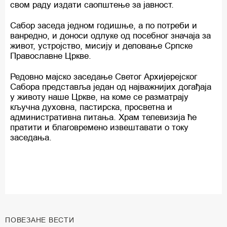
свом раду издати саопштење за јавност.
Сабор заседа једном годишње, а по потреби и
ванредно, и доноси одлуке од посебног значаја за
живот, устројство, мисију и деловање Српске
Православне Цркве.
Редовно мајско заседање Светог Архијерејског
Сабора представља један од најважнијих догађаја
у животу наше Цркве, на коме се разматрају
кључна духовна, пастирска, просветна и
административна питања. Храм телевизија ће
пратити и благовремено извештавати о току
заседања.
ПОВЕЗАНЕ ВЕСТИ