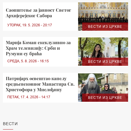
Саопштење за јавност Светог
Архијерејског Сабора
УТОРАК, 19. 5. 2026 - 20:17
ВЕСТИ ИЗ ЦРКВЕ
Марија Коман ексклузивно за
Храм телевизију: Срби и
Румуни су браћа
СРЕДА, 5. 8. 2026 - 16:15
ВЕСТИ ИЗ ЦРКВЕ
Патријарх освештао капелу
средњевековног Манастира Св.
Христофора у Мислођину
ПЕТАК, 17. 4. 2026 - 14:17
ВЕСТИ ИЗ ЦРКВЕ
ВЕСТИ