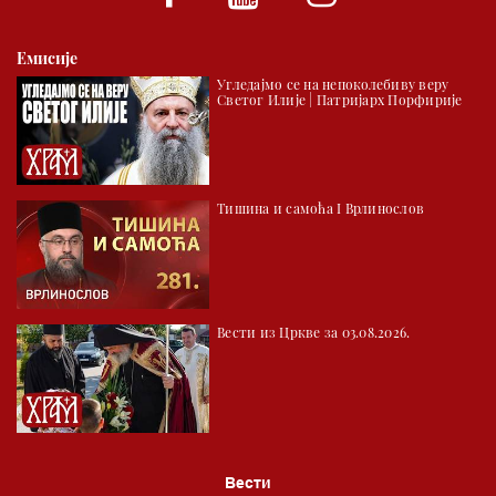
Емисије
Угледајмо се на непоколебиву веру
Светог Илије | Патријарх Порфирије
Тишина и самоћа I Врлинослов
Вести из Цркве за 03.08.2026.
Вести