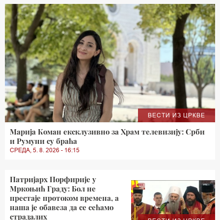
ВЕСТИ ИЗ ЦРКВЕ
Марија Коман ексклузивно за Храм телевизију: Срби
и Румуни су браћа
СРЕДА, 5. 8. 2026 - 16:15
Патријарх Порфирије у
Мркоњић Граду: Бол не
престаје протоком времена, а
наша је обавеза да се сећамо
страдалих