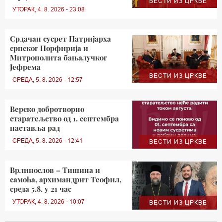
ВЕСТИ ИЗ ЦРКВЕ
УТОРАК, 4. 8. 2026 - 23:08
Срдачан сусрет Патријарха
српског Порфирија и
Митрополита бањалучког
Јефрема
ВЕСТИ ИЗ ЦРКВЕ
СРЕДА, 5. 8. 2026 - 12:57
Верско добротворно
старатељство од 1. септембра
наставља рад
СРЕДА, 5. 8. 2026 - 12:41
ВЕСТИ ИЗ ЦРКВЕ
Врлинослов – Тишина и
самоћа, архимандрит Теофил,
среда 5.8. у 21 час
УТОРАК, 4. 8. 2026 - 10:07
ВЕСТИ ИЗ ЦРКВЕ