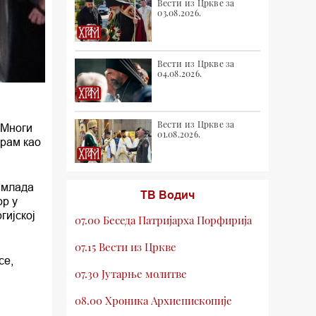
Вести из Цркве за
03.08.2026.
Вести из Цркве за
04.08.2026.
Вести из Цркве за
 Многи
01.08.2026.
Храм као
е млада
ТВ Водич
ор у
гијској
07.00 Беседа Патријарха Порфирија
07.15 Вести из Цркве
се,
07.30 Јутарње молитве
08.00 Хроника Архиепископије