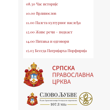
08.30 Час историје
10.00 Врлинослов
11.00 Палета културног наслеђа
12.00 Живе речи – подкаст
14.00 Питања и одговори
15.03 Беседа Патријарха Порфирија
15.15 Молитве
15.30 Млади у Цркви
16.03 Српски јерарси
16.30 Хроника Архиепископије
17.03 Фолклор магазин
17.30 Тврђаве Дунава