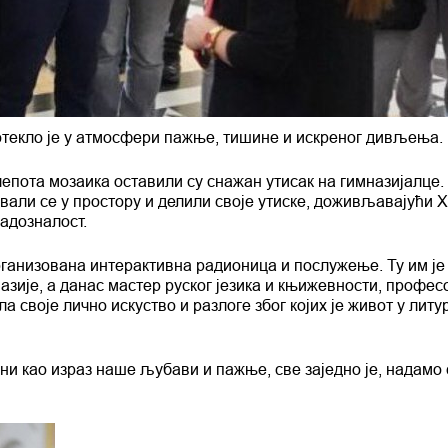
отекло је у атмосфери пажње, тишине и искреног дивљења.
лепота мозаика оставили су снажан утисак на гимназијалце.
ли се у простору и делили своје утиске, доживљавајући 
адозналост.
организована интерактивна радионица и послужење. Ту им ј
ије, а данас мастер руског језика и књижевности, профес
а своје лично искуство и разлоге због којих је живот у литур
ни као израз наше љубави и пажње, све заједно је, надамо 