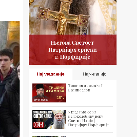
Његова Светост
Патријарх српски
г. Порфирије
Најгледаније
Најчитаније
Тишина и самоћа I
Врлинослов
Угледајмо се на
непоколебиву веру
Светог Илије |
Патријарх Порфирије