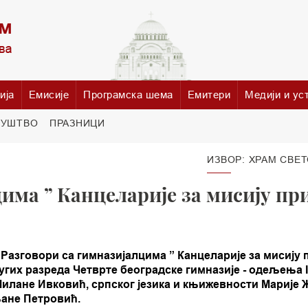
ија
Емисије
Програмска шема
Емитери
Медији и ус
РУШТВО
ПРАЗНИЦИ
ИЗВОР: ХРАМ СВЕТ
има ” Канцеларије за мисију пр
 “Разговори са гимназијалцима ” Канцеларије за мисију 
гих разреда Четврте београдске гимназије - одељења II3
 Милане Ивковић, српског језика и књижевности Марије 
ане Петровић.