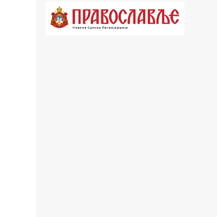
18.03 Кроз историју Београда
18.30 Врлинослов
19.40 Вечерње молитве
20.00 Вести из Цркве
20.15 Реч Архијереја
20.30 Час историје
22.03 Врлинослов – Света Гора
23.00 Палета културног наслеђа
00.03 Црквена предавања и трибине
01.03 Српски јерарси
01.30 Хроника Архиепископије
02.00 Тврђаве Дунава