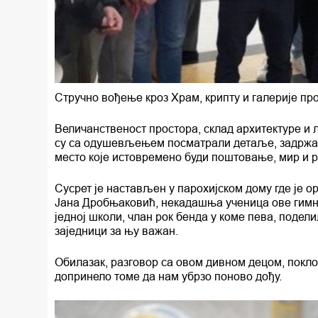
Стручно вођење кроз Храм, крипту и галерије пр
Величанственост простора, склад архитектуре и 
су са одушевљењем посматрали детаље, задржава
место које истовремено буди поштовање, мир и р
Сусрет је настављен у парохијском дому где је 
Јана Дробњаковић, некадашња ученица ове гимназ
једној школи, члан рок бенда у коме пева, поделил
заједници за њу важан.
Обилазак, разговор са овом дивном децом, покло
допринело томе да нам убрзо поново дођу.