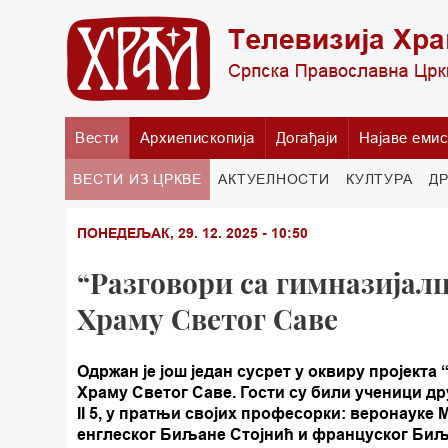
Вести
Архиепископија
Догађаји
Најаве емис
ВЕСТИ ИЗ ЦРКВЕ
АКТУЕЛНОСТИ
КУЛТУРА
Д
ПОНЕДЕЉАК, 29. 12. 2025 - 10:50
“Разговори са гимназијалц
Храму Светог Саве
Одржан је још један сусрет у оквиру пројекта
Храму Светог Саве. Гости су били ученици дру
II 5, у пратњи својих професорки: веронауке
енглеског Биљане Стојнић и француског Биљ