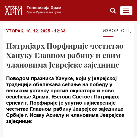
ИЗВОР: СПЦ
УТОРАК, 16. 12. 2025 - 12:33
Патријарх Порфирије честитао
Хануку Главном рабину и свим
члановима Јеврејске заједнице
Поводом празника Хануке, који у јеврејској
традицији обележава сећање на победу у
великом устанку против окупатора и ново
освећење Храма, Његова Светост Патријарх
српски г. Порфирије је упутио најискреније
честитке Главном рабину Јеврејске заједнице
Србије г. Исаку Асиелу и члановима Јеврејске
заједнице: