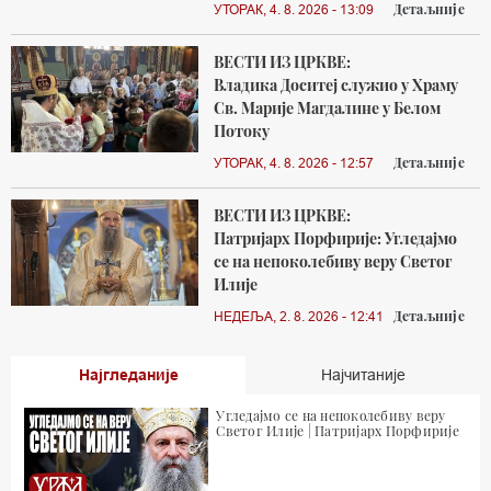
Детаљније
УТОРАК, 4. 8. 2026 - 13:09
ВЕСТИ ИЗ ЦРКВЕ:
Владика Доситеј служио у Храму
Св. Марије Магдалине у Белом
Потоку
Детаљније
УТОРАК, 4. 8. 2026 - 12:57
ВЕСТИ ИЗ ЦРКВЕ:
Патријарх Порфирије: Угледајмо
се на непоколебиву веру Светог
Илије
Детаљније
НЕДЕЉА, 2. 8. 2026 - 12:41
Најгледаније
Најчитаније
Угледајмо се на непоколебиву веру
Светог Илије | Патријарх Порфирије