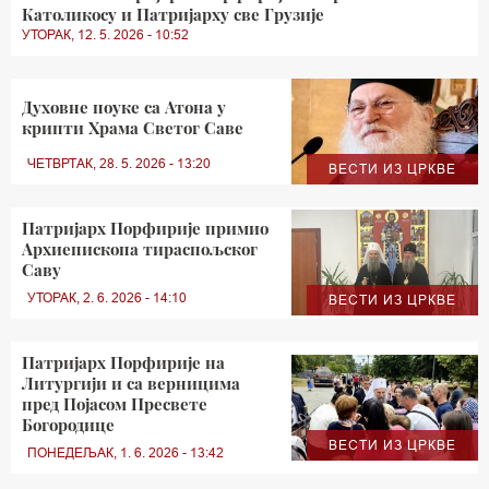
Католикосу и Патријарху све Грузије
УТОРАК, 12. 5. 2026 - 10:52
Духовне поуке са Атона у
крипти Храма Светог Саве
ЧЕТВРТАК, 28. 5. 2026 - 13:20
ВЕСТИ ИЗ ЦРКВЕ
Патријарх Порфирије примио
Архиепископа тираспољског
Саву
УТОРАК, 2. 6. 2026 - 14:10
ВЕСТИ ИЗ ЦРКВЕ
Патријарх Порфирије на
Литургији и са верницима
пред Појасом Пресвете
Богородице
ВЕСТИ ИЗ ЦРКВЕ
ПОНЕДЕЉАК, 1. 6. 2026 - 13:42