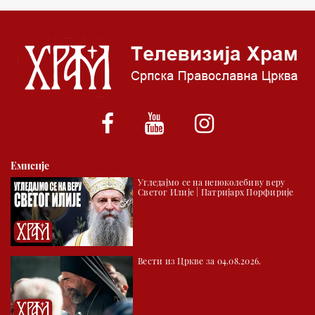
05.00 Врлинослов – Света Гора
06.00 Гугл пита
*најважније вести емитујемо на сваки пун сат
Емисије
Угледајмо се на непоколебиву веру
Светог Илије | Патријарх Порфирије
Вести из Цркве за 04.08.2026.