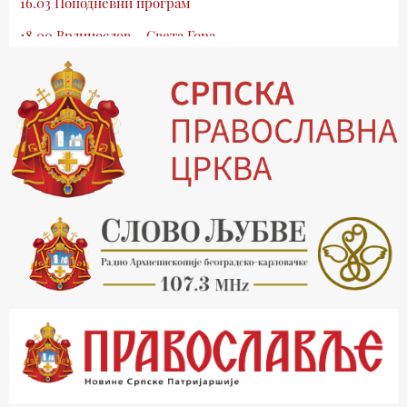
16.03 Поподневни програм
18.00 Врлинослов – Света Гора
19.03 Атлас памћења
19.30 Вечерње молитве
20.00 Вести из Цркве
20.15 Реч архијереја
20.30 Млади у Цркви
21.03 Гугл пита
22.03 Црквена предавања и трибине
23.00 Питања и одговори
00.03 Гугл пита
01.03 Живе речи - подкаст
03.03 Јутарњи програм