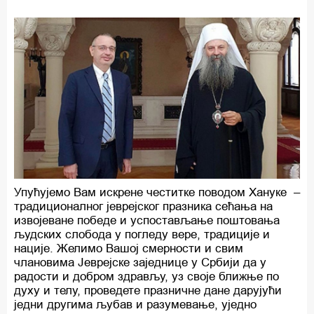
Упућујемо Вам искрене честитке поводом Хануке –
традиционалног јеврејског празника сећања на
извојеване победе и успостављање поштовања
људских слобода у погледу вере, традиције и
нације. Желимо Вашој смерности и свим
члановима Јеврејске заједнице у Србији да у
радости и добром здрављу, уз своје ближње по
духу и телу, проведете празничне дане дарујући
једни другима љубав и разумевање, уједно