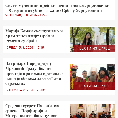
Свети мученици пребиловачки и доњохерцеговачки
– 85 година од убиства 4.000 Срба у Херцеговини
ЧЕТВРТАК, 6. 8. 2026 - 12:42
Марија Коман ексклузивно за
Храм телевизију: Срби и
Румуни су браћа
СРЕДА, 5. 8. 2026 - 16:15
ВЕСТИ ИЗ ЦРКВЕ
Патријарх Порфирије у
Мркоњић Граду: Бол не
престаје протоком времена, а
наша је обавеза да се сећамо
страдалих
ВЕСТИ ИЗ ЦРКВЕ
УТОРАК, 4. 8. 2026 - 23:08
Срдачан сусрет Патријарха
српског Порфирија и
Митрополита бањалучког