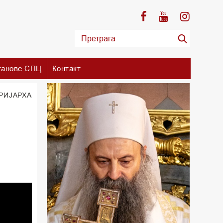
танове СПЦ
Контакт
РИЈАРХА