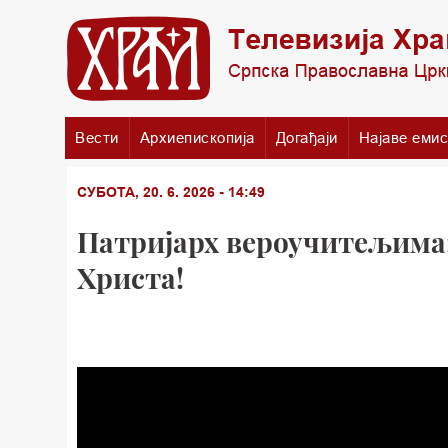
Вести
Архиепископија
Догађаји
Најаве емис
СУБОТА, 20. 6. 2026 - 14:49
Патријарх вероучитељима: 
Христа!