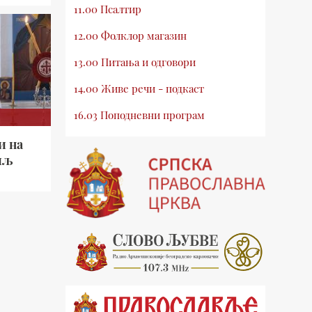
11.00 Псалтир
12.00 Фолклор магазин
13.00 Питања и одговори
14.00 Живе речи - подкаст
16.03 Поподневни програм
18.00 Псалтир
и на
иљ
19.03 Млади у Цркви
19.30 Вечерње молитве
20.00 Вести из Цркве
20.15 Реч архијереја
20.30 Хроника Архиепископије
21.03 Врлинослов