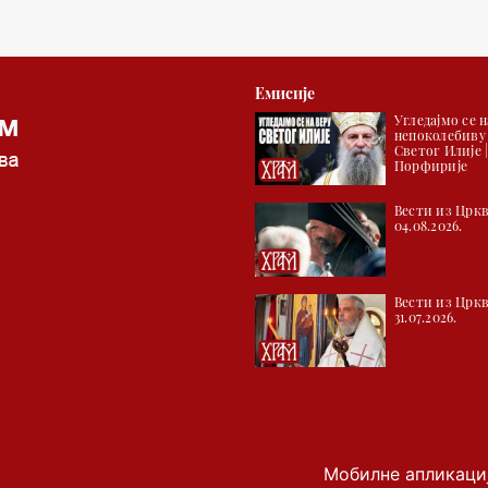
Емисије
Угледајмо се н
непоколебиву
Светог Илије 
Порфирије
Вести из Цркв
04.08.2026.
Вести из Цркв
31.07.2026.
Мобилне апликаци