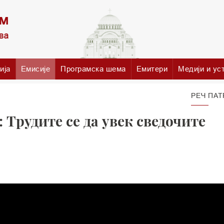
ија
Емисије
Програмска шема
Емитери
Медији и ус
РЕЧ ПАТ
Трудите се да увек сведочите