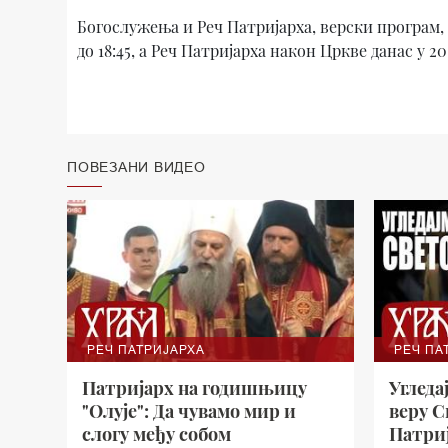
Богослужења и Реч Патријарха, верски програм
до 18:45, а Реч Патријарха након Цркве данас у 20
ПОВЕЗАНИ ВИДЕО
РЕЧ ПАТРИЈАРХА
РЕЧ ПА
Патријарх на годишњицу
Угледа
"Олује": Да чувамо мир и
веру С
слогу међу собом
Патри