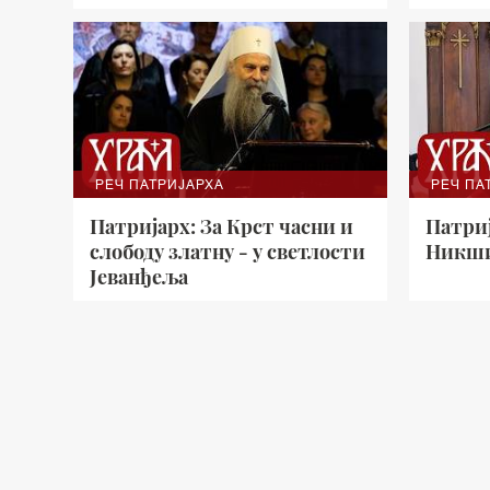
РЕЧ ПАТРИЈАРХА
РЕЧ ПА
Патријарх: За Крст часни и
Патри
слободу златну - у светлости
Никши
Јеванђеља