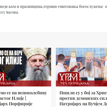
, недељом и празницима,термин емитовања богослужење од
:05 часова.
ТРИЈАРХА
РЕЧ ПАТРИЈАРХА
јмо се на непоколебиву
Пошли су у бој за Хрис
ветог Илије |
против демонских сил
јарх Порфирије
Патријарх на Вучјем Д