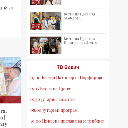
 18,30
Вести из Цркве за
01.08.2026.
Вести из Цркве на
Илиндан 02.08.2026.
ТВ Водич
07.00 Беседа Патријарха Порфирија
07.15 Вести из Цркве
07.30 Јутарње молитве
08.00 Јутарњи програм
та,
а |
10.00 Црквена предавања и трибине
олу