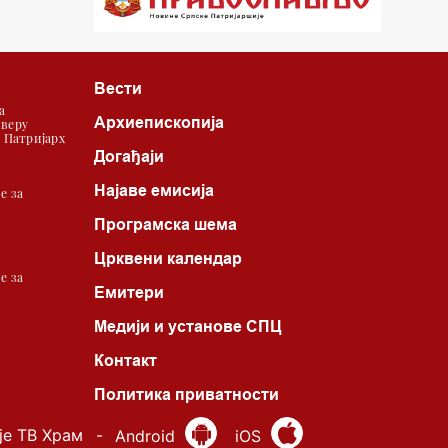
22.03 Црквена предавања и трибине
23.00 Питања и одговори
Вести
00.03 Црквена предавања и трибине
а
Архиепископија
 веру
01.03 Живе речи - подкаст
| Патријарх
Догађаји
03.03 Јутарњи програм
Најаве емисија
е за
05.00 Псалтир
Програмска шема
06.00 Црквена предавања и трибине
Црквени календар
е за
Емитери
*најважније вести емитујемо на
Медији и установе СПЦ
сваки пун сат
Контакт
Политика приватности
је ТВ Храм
-
Android
iOS