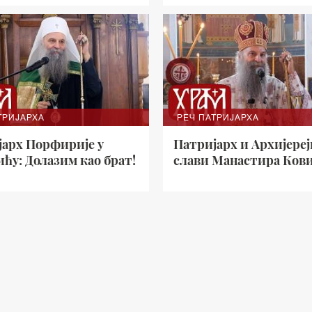
ТРИЈАРХА
РЕЧ ПАТРИЈАРХА
јарх Порфирије у
Патријарх и Архијереј
ћу: Долазим као брат!
слави Манастира Ков