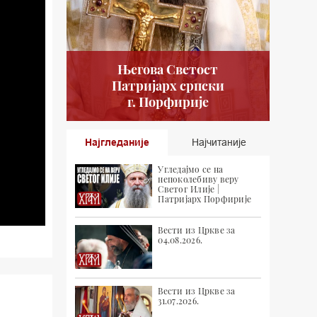
Његова Светост
Патријарх српски
г. Порфирије
Најгледаније
Најчитаније
Угледајмо се на
непоколебиву веру
Светог Илије |
Патријарх Порфирије
Вести из Цркве за
04.08.2026.
Вести из Цркве за
31.07.2026.