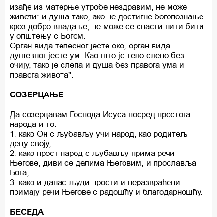
изађе из матерње утробе нездравим, не може
живети: и душа тако, ако не достигне богопознање
кроз добро владање, не може се спасти нити бити
у општењу с Богом.
Орган вида телесног јесте око, орган вида
душевног јесте ум. Као што је тело слепо без
очију, тако је слепа и душа без правога ума и
правога живота".
СОЗЕРЦАЊЕ
Да созерцавам Господа Исуса посред простога
народа и то:
1. како Он с љубављу учи народ, као родитељ
децу своју,
2. како прост народ с љубављу прима речи
Његове, диви се делима Његовим, и прославља
Бога,
3. како и данас људи прости и неразвраћени
примају речи Његове с радошћу и благодарношћу.
БЕСЕДА