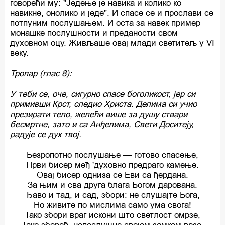
говорећи му: "Једење је навика и колико ко
навикне, онолико и једе". И спасе се и прослави се
потпуним послушањем. И оста за навек пример
монашке послушности и преданости свом
духовном оцу. Живљаше овај млади светитељ у VI
веку.
Тропар (глас 8):
У теби се, оче, сигурно спасе боголикост, јер си
примивши Крст, следио Христа. Делима си учио
презирати тело, желећи више за душу ствари
бесмртне, зато и са Анђелима, Свети Доситеју,
радује се дух твој.
Безропотно послушање — готово спасење,
Први бисер међ 'духовно предраго камење.
Овај бисер одниза се Еви са ђердана.
За њим и сва друга блага Богом дарована.
Ђаво и тад, и сад, збори: не слушајте Бога,
Но живите пo мислима само ума свога!
Тако збори враг искони што светлост омрзе,