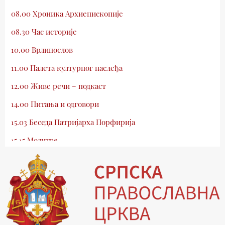
08.00 Хроника Архиепископије
08.30 Час историје
10.00 Врлинослов
11.00 Палета културног наслеђа
12.00 Живе речи – подкаст
14.00 Питања и одговори
15.03 Беседа Патријарха Порфирија
15.15 Молитве
15.30 Млади у Цркви
16.03 Српски јерарси
16.30 Хроника Архиепископије
17.03 Фолклор магазин