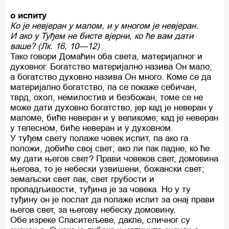
о испиту
Ко је невјеран у малом, и у многом је невјеран.
И ако у Туђем не бисте вјерни, ко ће вам дати
ваше? (Лк. 16, 10—12)
Тако говори Домаћин оба света, материјалног и
духовног. Богатство материјално назива Он мало,
а богатство духовно назива Он много. Коме се да
материјално богатство, па се покаже себичан,
тврд, охол, немилостив и безбожан, томе се не
може дати духовно богатство, јер кад је неверан у
маломе, биће неверан и у великоме; кад је неверан
у телесном, биће неверан и у духовном.
У туђем свету полаже човек испит, па ако га
положи, добиће свој свет; ако ли пак падне, ко ће
му дати његов свет? Прави човеков свет, домовина
његова, то је небески узвишени, божански свет;
земаљски свет пак, свет грубости и
пропадљивости, туђина је за човека. Но у ту
туђину он је послат да полаже испит за онај прави
његов свет, за његову небеску домовину.
Обе изреке Спаситељеве, дакле, сличног су