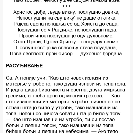
Тако зборећ, непослушне својом замком врзе.
+++
Христос дође, људе викну, послушно довика,
Непослушни на сву вику' не даше отклика.
Рајска сцена понавља се од Христа до сада,
Послушан се у Рај диже, непослушан пада.
Прави инок послушан је оцу духовноме.
Отац Цркви, Црква Христу. Господару своме,
Послушност је ка спасењу стаза поуздана,
Прва светлост, први бисер — духовног ђердана.
РАСУЂИВАЊЕ
Св. Антоније учи: "Као што човек излази из
матерње утробе го, тако душа излази из тела гола.
И једна душа бива чиста и светла, друга умрљана
гресима, а трећа црна од многих грехова. — Као
што изашавши из матерње утробе. ничега се не
сећаш шта је било у утроби, тако изашавши из
тела, нећеш се ничега сећати шта је било у телу.
— Као што изашавши из утробе, ти си постао
бољи и лепши телом, тако изашавши из тела,
бићеш бољи и лепши на небесима. — Ако тело