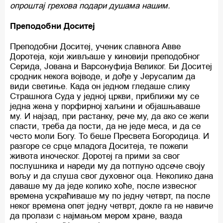
опроштај грехова подари душама нашим.
Преподобни Доситеј
Преподобни Доситеј, ученик славнога Авве
Доротеја, који живљаше у киновији преподобног
Серида, Јована и Варсонуфија Великог. Би Доситеј
сродник некога војводе, и дође у Јерусалим да
види светиње. Када он једном гледаше слику
Страшнога Суда у једној цркви, приближи му се
једна жена у порфирној хаљини и објашњаваше
му. И најзад, при растанку, рече му, да ако се жели
спасти, треба да пости, да не једе меса, и да се
често моли Богу. То беше Пресвета Богородица. И
разгоре се срце младога Доситеја, те пожели
живота иноческог. Доротеј га прими за свог
послушника и нареди му да потпуно одсече своју
вољу и да слуша свог духовног оца. Неколико дана
даваше му да једе колико хоће, после извесног
времена ускраћиваше му по једну четврт, па после
неког времена опет једну четврт, докле га не навиче
да пролази с најмањом мером хране, вазда