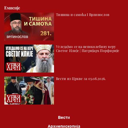
Емисије
02.30 Млади у Цркви
Тишина и самоћа I Врлинослов
03.03 Палета културног наслеђа
04.00 Час историје
05.30 Храм културе
Угледајмо се на непоколебиву веру
06.00 Црквена предавања и трибине
Светог Илије | Патријарх Порфирије
*најважније вести емитујемо на сваки пун сат
Вести из Цркве за 03.08.2026.
Вести
Архиепископија