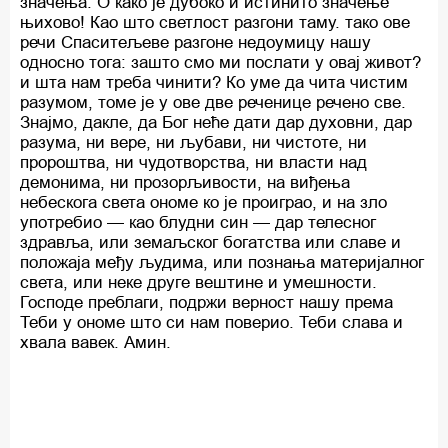
значења. О како је дубоко и истинито значење
њихово! Као што светлост разгони таму. тако ове
речи Спаситељеве разгоне недоумицу нашу
односно тога: зашто смо ми послати у овај живот?
и шта нам треба чинити? Ко уме да чита чистим
разумом, томе је у ове две реченице речено све.
Знајмо, дакле, да Бог неће дати дар духовни, дар
разума, ни вере, ни љубави, ни чистоте, ни
пророштва, ни чудотворства, ни власти над
демонима, ни прозорљивости, на виђења
небескога света ономе ко је проиграо, и на зло
употребио — као блудни син — дар телесног
здравља, или земаљског богатства или славе и
положаја међу људима, или познања материјалног
света, или неке друге вештине и умешности.
Господе преблаги, подржи верност нашу према
Теби у ономе што си нам поверио. Теби слава и
хвала вавек. Амин.