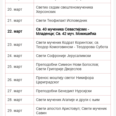
Светих седам свештеномученика
20. март
Херсонских
21. март
Свети Теофилакт Исповедник
Св. 40 мученика Севастијских -
22. март
Младенци; Св. 42 муч. Момишићка
Свети мученик Кодрат Коринтски; св.
23. март
Теодор Комоговински - Теодорова Субота
24. март
Свети Софроније Јерусалимски
Преподобни Симеон Нови Богослов;
25. март
Свети Григорије Двојеслов
Пренос моштију светог Никифора
26. март
Цариградског
27. март
Преподобни Бенедикт Нурсијски
28. март
Свети мученик Агапије и други с њим
Свети апостол Аристовул; Свети мученик
29. март
Савин