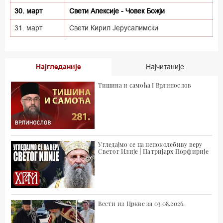
30. март
Свети Алексије - Човек Божји
31. март
Свети Кирил Јерусалимски
Најгледаније
Најчитаније
Тишина и самоћа I Врлинослов
Угледајмо се на непоколебиву веру
Светог Илије | Патријарх Порфирије
Вести из Цркве за 03.08.2026.