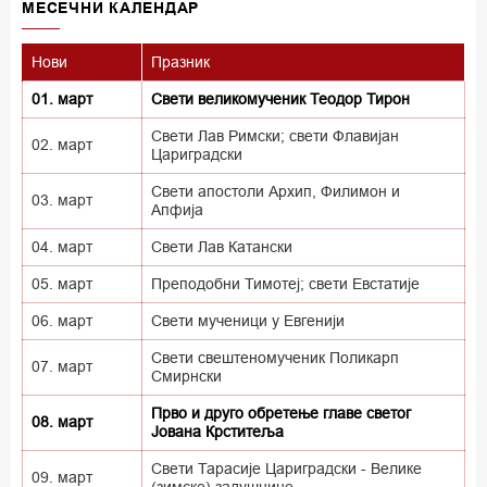
MECEЧНИ КАЛЕНДАР
Нови
Празник
01. март
Свети великомученик Теодор Тирон
Свети Лав Римски; свети Флавијан
02. март
Цариградски
Свети апостоли Архип, Филимон и
03. март
Апфија
04. март
Свети Лав Катански
05. март
Преподобни Тимотеј; свети Евстатије
06. март
Свети мученици у Евгенији
Свети свештеномученик Поликарп
07. март
Смирнски
Прво и друго обретење главе светог
08. март
Јована Крститеља
Свети Тарасије Цариградски - Велике
09. март