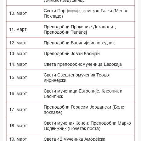
(зимске) задушнице
Свети Порфирије, епископ Гаски (Месне
10. март
Покладе)
Преподобни Прокопије Декаполит;
11. март
Преподобни Талалеј
12. март
Преподобни Василије исповедник
13. март
Преподобни Јован Касијан
14. март
Света преподобномученица Евдокија
Свети Свештеномученик Теодот
15. март
Киринејски
Свети мученици Евтропије, Клеоник и
16. март
Василиск
Преподобни Герасим Јордански (Беле
17. март
покладе)
Свети мученик Конон; Преподобни Марко
18. март
Подвижник (Почетак поста)
19. март
Света 42 мученика Аморејска