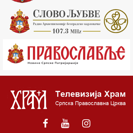
17.30 Тврђаве Дунава
18.03 Кроз историју Београда
18.30 Врлинослов
19.40 Вечерње молитве
20.00 Вести из Цркве
20.15 Реч Архијереја
20.30 Час историје
22.03 Врлинослов – Света Гора
23.00 Палета културног наслеђа
00.03 Црквена предавања и трибине
01.03 Српски јерарси
01.30 Хроника Архиепископије
02.00 Тврђаве Дунава