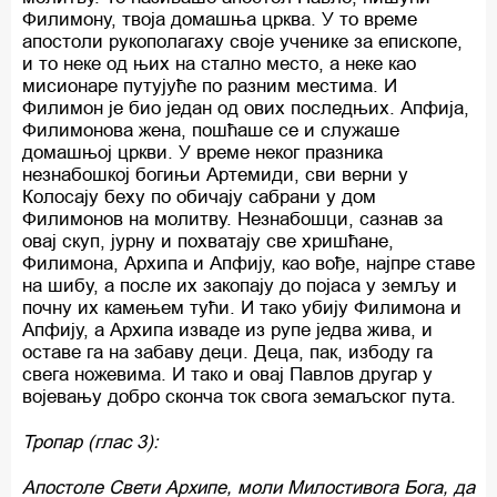
Филимону, твоја домашња црква. У то време
апостоли рукополагаху своје ученике за епископе,
и то неке од њих на стално место, а неке као
мисионаре путујуће по разним местима. И
Филимон је био један од ових последњих. Апфија,
Филимонова жена, пошћаше се и служаше
домашњој цркви. У време неког празника
незнабошкој богињи Артемиди, сви верни у
Колосају беху по обичају сабрани у дом
Филимонов на молитву. Незнабошци, сазнав за
овај скуп, јурну и похватају све хришћане,
Филимона, Архипа и Апфију, као вође, најпре ставе
на шибу, а после их закопају до појаса у земљу и
почну их камењем тући. И тако убију Филимона и
Апфију, а Архипа изваде из рупе једва жива, и
оставе га на забаву деци. Деца, пак, избоду га
свега ножевима. И тако и овај Павлов другар у
војевању добро сконча ток свога земаљског пута.
Тропар (глас 3):
Апостоле Свети Архипе, моли Милостивога Бога, да