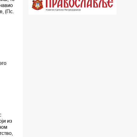
 навио
22.03 Црквена предавања и трибине
, (Пс.
23.00 Питања и одговори
00.03 Црквена предавања и трибине
01.03 Живе речи - подкаст
03.03 Јутарњи програм
его
05.00 Псалтир
06.00 Црквена предавања и трибине
*најважније вести емитујемо на
сваки пун сат
с
ји из
ном
тство,