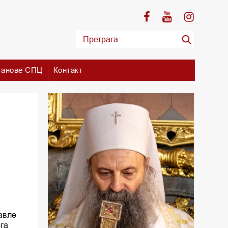
танове СПЦ
Контакт
авле
ога