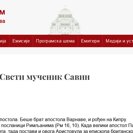
ија
Емисије
Програмска шема
Емитери
Медији и ус
 Свети мученик Савин
постола. Беше брат апостола Варнаве, и рођен на Кипру.
у посланици Римљанима (Рм 16, 10). Када велики апостол П
та, тада постави и овога Аристовула за епископа британск