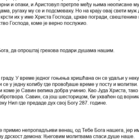
верни и опаки, и Аристовул претрпе међу њима неописане му
цама, ругаху му се и подсмеваху. Но на крају овај свети муж
крсти их у име Христа Господа, цркве погради, свештенике 
рство Господа, коме је верно послужио.
ога, да опроштај грехова подари душама нашим.
граду. У време једног гоњења хришћана он се удаљи у неку
 се у једну колибу где провођаше време у посту и молитви.
 и коме је Савин велика добра учинио. Као Јуда Христа, тако 
добротвора. Савин, са још шесторицом, би ухваћен од војник
еку Нил где предаде дух свој Богу 287. године.
је примио непропадљиви венац, од Тебе Бога нашега, јер и
ну дрскост демона: Његовим молитвама спаси душе наше.