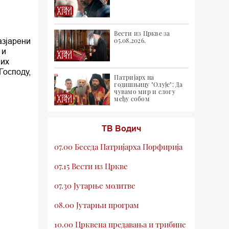
Вести из Цркве за
азјарени
05.08.2026.
 и
јих
Господу,
Патријарх на
годишњицу "Олује": Да
чувамо мир и слогу
међу собом
ТВ Водич
07.00 Беседа Патријарха Порфирија
07.15 Вести из Цркве
07.30 Јутарње молитве
08.00 Јутарњи програм
10.00 Црквена предавања и трибине