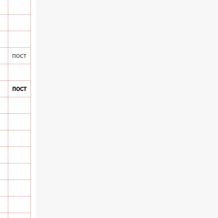
пост
пост