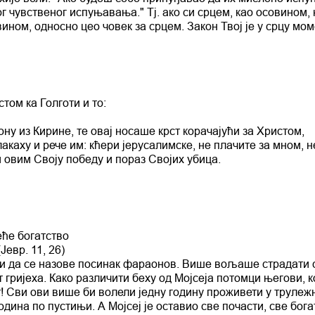
г чувственог испуњавања." Тј. ако си срцем, као осовином,
вином, односно цео човек за срцем. Закон Твој је у срцу моме
том ка Голготи и то:
ну из Кирине, те овај носаше крст корачајући за Христом,
лакаху и рече им: кћери јерусалимске, не плачите за мном, н
и овим Своју победу и пораз Својих убица.
еће богатство
Јевр. 11, 26)
ити да се назове посинак фараонов. Више вољаше страдати 
ријеха. Како различити беху од Мојсеја потомци његови, ко
! Сви ови више би волели једну годину проживети у трулеж
дина по пустињи. А Мојсеј је оставио све почасти, све бога