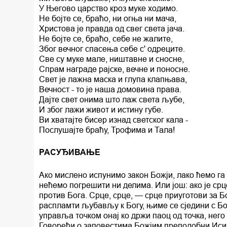
У Његово царство кроз муке ходимо.
He бојте се, браћо, ни огња ни мача,
Христова је правда од свег света јача.
He бојте се, браћо, себе не жалите,
Због вечног спасења себе с' одреците.
Све су муке мале, ништавне и сносне,
Спрам награде рајске, вечне и поносне.
Свет је лажна маска и глупа клапњава,
Вечност - то je наша домовина права.
Дајте свет онима што лаж света љубе,
И због лажи живот и истину губе.
Ви хватајте бисер изнад светског кала -
Послушајте браћу, Трофима и Тала!
РАСУЂИВАЊЕ
Ако мислено испунимо закон Божји, лако ћемо га 
нећемо погрешити ни делима. Или још: ако је срце
против Бога. Срце, срце, — срце приуготови за Б
распламти љубављу к Богу, њиме се сједини с Бо
управља точком онај ко држи паоц од точка, него 
Говорећи о заповестима Божјим преподобни Исих