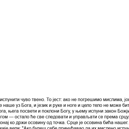
испунити чуво твено. То јест: ако не погрешимо мислима, ј
 наше уз Бога, и језик и руке и ноге и цело тело не може би
ога, њега посвети и поклони Богу, у њему испуни закон Божј
гом — остало ће све следовати и управљати се према срцу
онај ко држи осовину од точка. Срце је осовина бића нашег.
ије вели: "Ако будеш себе принуђавао да их мислено испун