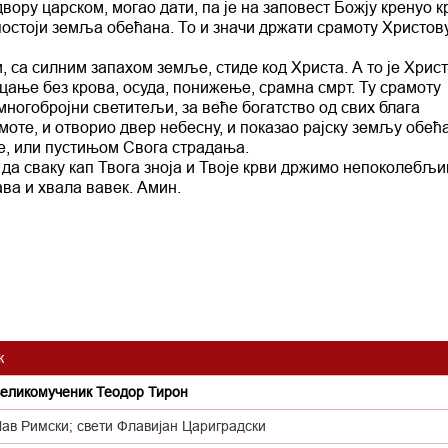
 двору царском, могао дати, па је на заповест Божју кренуо к
постоји земља обећана. То и значи држати срамоту Христов
, са силним запахом земље, стиде код Христа. А то је Хрис
цање без крова, осуда, понижење, срамна смрт. Ту срамоту
многобројни светитељи, за веће богатство од свих блага
моте, и отворио двер небесну, и показао рајску земљу обећа
те, или пустињом Свога страдања.
да сваку кап Твога зноја и Твоје крви држимо непоколебљи
ава и хвала вавек. Амин.
к
великомученик Теодор Тирон
Лав Римски; свети Флавијан Цариградски