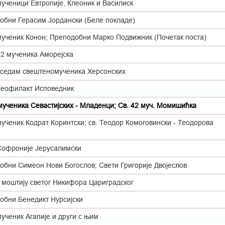
мученици Евтропије, Клеоник и Василиск
обни Герасим Јордански (Беле покладе)
мученик Конон; Преподобни Марко Подвижник (Почетак поста)
42 мученика Аморејска
 седам свештеномученика Херсонских
Теофилакт Исповедник
мученика Севастијских - Младенци; Св. 42 муч. Момишићка
ученик Кодрат Коринтски; св. Теодор Комоговински - Теодорова
Софроније Јерусалимски
обни Симеон Нови Богослов; Свети Григорије Двојеслов
 моштију светог Никифора Цариградског
обни Бенедикт Нурсијски
ученик Агапије и други с њим