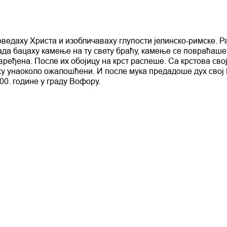
оведаху Христа и изобличаваху глупости јелинско-римске. Р
да бацаху камење на ту свету браћу, камење се повраћаше
ређена. После их обојицу на крст распеше. Са крстова сво
ху унаоколо ожалошћени. И после мука предадоше дух свој 
00. године у граду Вофору.