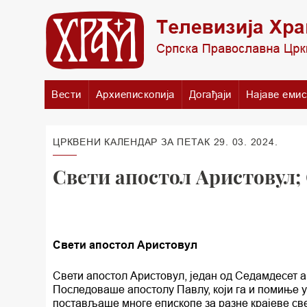
Вести
Архиепископија
Догађаји
Најаве емис
ЦРКВЕНИ КАЛЕНДАР ЗА ПЕТАК 29. 03. 2024.
Свети апостол Аристовул;
Свети апостол Аристовул
Свети апостол Аристовул, један од Седамдесет а
Последоваше апостолу Павлу, који га и помиње 
постављаше многе епископе за разне крајеве све