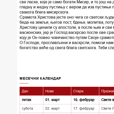
све ласке, које је само богати Мисир, и то још на
гладну и жедну пустињу с вером да иза пустиње 
свакога блага мисирскога.
Срамота Христова јесте оно чега се светски људи
беда на земљи, његов пост, бдење, молитва, поту
Христову ценили су апостоли, а после њих и сви 
васионских, јер је Господ васкрсао после ове сра
коју је Он повео човечанство путем Своје срамо
О Господе, прослављени и васкрсли, помози нам 
богатство веће од свега блага светскога. Теби сл
MECEЧНИ КАЛЕНДАР
Дан
Нови
Стари
Празни
петак
01. март
16. фебруар
Свети 
субота
02. март
17. фебруар
Свети 