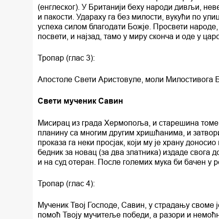
(енглеског). У Британији беху народи дивљи, не
и пакости. Удараху га без милости, вукући по ули
успеха силом благодати Божје. Просвети народе, 
посвети, и најзад, тамо у миру сконча и оде у ца
Тропар (глас 3):
Апостоле Свети Аристовуле, моли Милостивога Б
Свети мученик Савин
Мисирац из града Хермопоља, и старешина томе 
планину са многим другим хришћанима, и затвори
проказа га неки просјак, који му је храну доносио
бедник за новац (за два златника) издаде свога 
и на суд отеран. После големих мука би бачен у р
Тропар (глас 4):
Мученик Твој Господе, Савин, у страдању своме 
помоћ Твоју мучитеље победи, а разори и немоћ