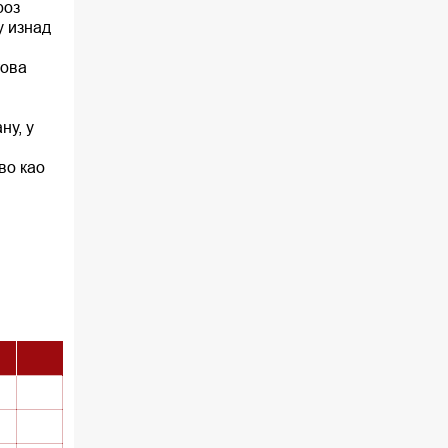
роз
у изнад
това
ну, у
во као