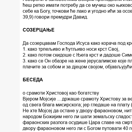
ћеш ретко имати потребу да се мучиш око њихово
себе ка Богу, точкови ће лако и угодно ићи за осо
39,9) говори премудри Давид.
СОЗЕРЦАЊЕ
Да созерцавам Господа Исуса како корача под крс
1. како трпељиво и ћутљиво носи крст Свој,
2. како потом скидоше с Њега крст и дадоше Симо
3. како се Он обазре на жене јерусалимске које п
плачите за собом и за дјецом својом, објављујућ
БЕСЕДА
о срамоти Христовој као богатству
Вјером Мојсије ... држаше срамоту Христову за в
од свега блага мисирскога; јер гледаше на плату (
Не хте Мојсеј да остане у двору фараоновом, н
народом Божијим него ли шати земаљску сладост г
фараонских разлога осудише Цара славе на смрт
двору фараоновом него ли с Богом путовати 40 го