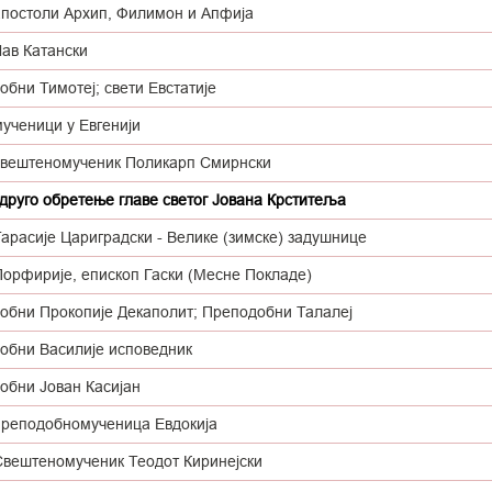
апостоли Архип, Филимон и Апфија
Лав Катански
бни Тимотеј; свети Евстатије
ученици у Евгенији
свештеномученик Поликарп Смирнски
 друго обретење главе светог Јована Крститеља
арасије Цариградски - Велике (зимске) задушнице
Порфирије, епископ Гаски (Месне Покладе)
обни Прокопије Декаполит; Преподобни Талалеј
обни Василије исповедник
обни Јован Касијан
преподобномученица Евдокија
Свештеномученик Теодот Киринејски