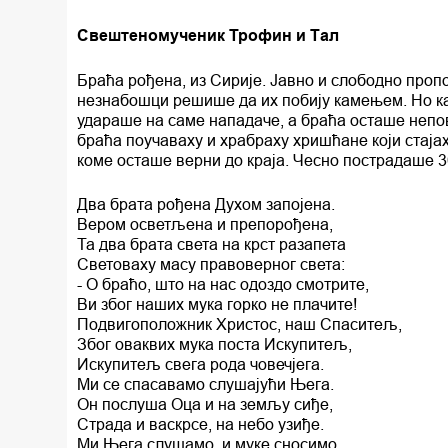
Свештеномученик Трофин и Тал
Браћа рођена, из Сирије. Јавно и слободно проп
незнабошци решише да их побију камењем. Но ка
удараше на саме нападаче, а браћа осташе непов
браћа поучаваху и храбраху хришћане који стаја
коме осташе верни до краја. Чесно пострадаше 3
Два брата рођена Духом запојена.
Вером осветљена и препорођена,
Та два брата света на крст разапета
Световаху масу правоверног света:
- O браћо, што на нас одоздо смотрите,
Ви због наших мука горко не плачите!
Подвигоположник Христос, наш Спаситељ,
Због оваквих мука поста Искупитељ,
Искупитељ свега рода човечјега.
Ми се спасавамо слушајући Њега.
Он послуша Оца и на земљу сиђе,
Страда и васкрсе, на небо узиђе.
Ми Њега слушамо, и муке сносимо.