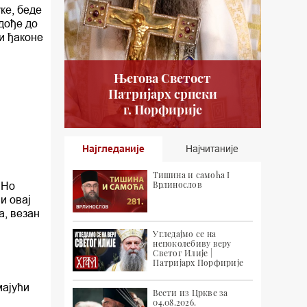
ке, беде
 дође до
и ђаконе
Његова Светост
Патријарх српски
г. Порфирије
Најгледаније
Најчитаније
Тишина и самоћа I
Врлинослов
 Но
и овај
а, везан
Угледајмо се на
непоколебиву веру
Светог Илије |
Патријарх Порфирије
мајући
Вести из Цркве за
04.08.2026.