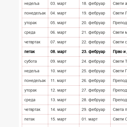
недеља
03. март
18. фебруар
Свети 
понедељак
04. март
19. фебруар
Свети 
уторак
05. март
20. фебруар
Преподо
среда
06. март
21. фебруар
Свети м
четвртак
07. март
22. фебруар
Свети 
петак
08. март
23. фебруар
Прво и
субота
09. март
24. фебруар
Свети Т
недеља
10. март
25. фебруар
Свети 
понедељак
11. март
26. фебруар
Препод
уторак
12. март
27. фебруар
Препод
среда
13. март
28. фебруар
Препод
четвртак
14. март
29. фебруар
Света 
петак
15. март
01. март
Свети 