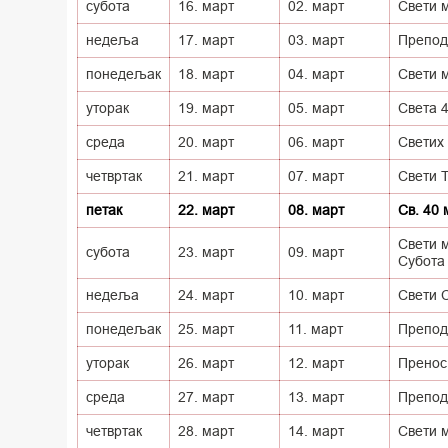
субота
16. март
02. март
Свети 
недеља
17. март
03. март
Препод
понедељак
18. март
04. март
Свети 
уторак
19. март
05. март
Света 
среда
20. март
06. март
Светих
четвртак
21. март
07. март
Свети 
петак
22. март
08. март
Св. 40 
Свети м
субота
23. март
09. март
Субота
недеља
24. март
10. март
Свети 
понедељак
25. март
11. март
Препод
уторак
26. март
12. март
Пренос
среда
27. март
13. март
Препод
четвртак
28. март
14. март
Свети м