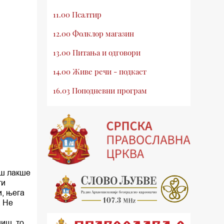
11.00 Псалтир
12.00 Фолклор магазин
13.00 Питања и одговори
14.00 Живе речи - подкаст
16.03 Поподневни програм
18.00 Псалтир
19.03 Млади у Цркви
19.30 Вечерње молитве
20.00 Вести из Цркве
ош лакше
ти
20.15 Реч архијереја
и, њега
. Не
20.30 Хроника Архиепископије
иш, то
21.03 Врлинослов