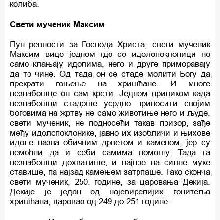
колиба.
Свети мученик Максим
Пун ревности за Господа Христа, свети мученик
Максим виде једном где се идолопоклоници не
само клањају идолима, него и друге приморавају
да то чине. Од тада он се стаде молити Богу да
прекрати гоњење на хришћане. И многе
незнабошце он сам крсти. Једном приликом када
незнабошци стадоше усрдно приносити својим
боговима на жртву не само животиње него и људе,
свети мученик, не подносећи такав призор, зађе
међу идолопоклонике, јавно их изобличи и њихове
идоле назва обичним дрветом и каменом, јер су
немоћни да и себи самима помогну. Тада га
незнабошци дохватише, и најпре на силне муке
ставише, па најзад камењем затрпаше. Тако сконча
свети мученик, 250. године, за царовања Декија.
Декије је један од најсвирепијих гонитеља
хришћана, царовао од 249 до 251 године.