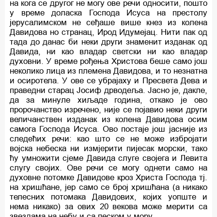
на кога се другог не могу ове речи односити, пошто
у време доласка Господа Исуса на престолу
јерусалимском не сеђаше више кнез из колена
Давидова но странац, Ирод Идумејац. Нити пак од
тада до данас би неки други знаменит изданак од
Давида, ни као владар светски ни као владар
духовни. У време рођења Христова беше само још
неколико лица из племена Давидова, и то незнатна
и осиротела. У ове се убрајаху и Пресвета Дева и
праведни старац Јосиф дрводеља. Јасно је, дакле,
да за минуле хиљаде година, откако је ово
пророчанство изречено, није се појавио неки други
величанствен изданак из колена Давидова осим
самога Господа Исуса. Ово постаје још јасније из
следећих речи: као што се не може избројати
војска небеска ни измјерити пијесак морски, тако
ћу умножити сјеме Давида слуге својега и Левита
слугу својих. Ове речи се могу однети само на
духовне потомке Давидове кроз Христа Господа тј.
на хришћане, јер само се број хришћана (а никако
телесних потомака Давидових, којих уопште и
нема никако) за ових 20 векова може мерити са
звездама на небу и са песком у мору.