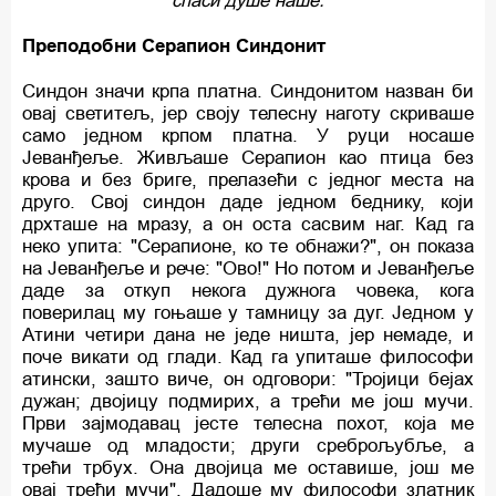
спаси душе наше.
Преподобни Серапион Синдонит
Синдон значи крпа платна. Синдонитом назван би
овај светитељ, јер своју телесну наготу скриваше
само једном крпом платна. У руци носаше
Јеванђеље. Живљаше Серапион као птица без
крова и без бриге, прелазећи с једног места на
друго. Свој синдон даде једном беднику, који
дрхташе на мразу, а он оста сасвим наг. Кад га
неко упита: "Серапионе, ко те обнажи?", он показа
на Јеванђеље и рече: "Ово!" Но потом и Јеванђеље
даде за откуп некога дужнога човека, кога
поверилац му гоњаше у тамницу за дуг. Једном у
Атини четири дана не једе ништа, јер немаде, и
поче викати од глади. Кад га упиташе философи
атински, зашто виче, он одговори: "Тројици бејах
дужан; двојицу подмирих, а трећи ме још мучи.
Први зајмодавац јесте телесна похот, која ме
мучаше од младости; други среброљубље, а
трећи трбух. Она двојица ме оставише, још ме
овај трећи мучи". Дадоше му философи златник