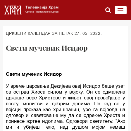
ЦРКВЕНИ КАЛЕНДАР ЗА ПЕТАК 27. 05. 2022.
Свети мученик Исидор
Свети мученик Исидор
У време царовања Декијева овај Исидор беше узет
са острва Хиоса силом у војску. Он се одмалена
држаше вере Христове и живот свој провођаше у
посту, молитви и добрим делима. Па кад се у
војсци проказа као хришћанин, узе га војвода на
одговор и саветоваше му да се одрекне Христа и
принесе жртве идолима. Одговори светитељ: "Ако
ми и убијеш тело, над душом мојом немаш