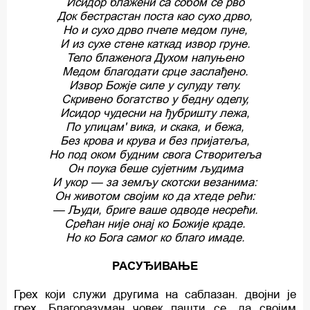
Исидор блажени са собом се рво
Док бестрастан поста као сухо дрво,
Но и сухо дрво пчеле медом пуне,
И из сухе стене каткад извор груне.
Тело блаженога Духом напуњено
Медом благодати срце заслађено.
Извор Божје силе у сулуду телу.
Скривено богатство у бедну оделу,
Исидор чудесни на ђубришту лежа,
По улицам' вика, и скака, и бежа,
Без крова и крува и без пријатеља,
Нo под оком будним свога Створитеља
Он поука беше сујетним људима
И укор — за земљу скотски везанима:
Он животом својим ко да хтеде peћи:
— Људи, бриге ваше одводе несрећи.
Срећан није онај ко Божије краде.
Но ко Бога самог ко благо имаде.
РАСУЂИВАЊЕ
Грех који служи другима на саблазан. двојни је
грех. Благоразуман човек пашти се, да својим