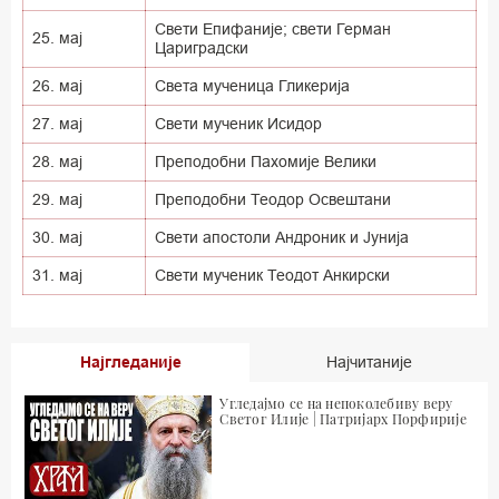
Свети Епифаније; свети Герман
25. мај
Цариградски
26. мај
Света мученица Гликерија
27. мај
Свети мученик Исидор
28. мај
Преподобни Пахомије Велики
29. мај
Преподобни Теодор Освештани
30. мај
Свети апостоли Андроник и Јунија
31. мај
Свети мученик Теодот Анкирски
Најгледаније
Најчитаније
Угледајмо се на непоколебиву веру
Светог Илије | Патријарх Порфирије