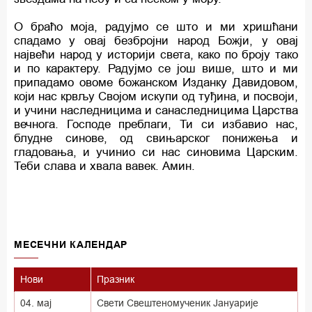
О браћо моја, радујмо се што и ми хришћани
спадамо у овај безбројни народ Божји, у овај
највећи народ у историји света, како по броју тако
и по карактеру. Радујмо се још више, што и ми
припадамо овоме божанском Изданку Давидовом,
који нас крвљу Својом искупи од туђина, и посвоји,
и учини наследницима и санаследницима Царства
вечнога. Господе преблаги, Ти си избавио нас,
блудне синове, од свињарског понижења и
гладовања, и учинио си нас синовима Царским.
Теби слава и хвала вавек. Амин.
MECEЧНИ КАЛЕНДАР
Нови
Празник
04. мај
Свети Свештеномученик Јануарије