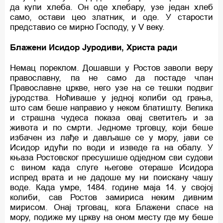
да купи хлеба. Он оде хлебару, узе један хлеб
само, остави цео златник, и оде. У старости
представио се мирно Господу, у V веку.
Блажени Исидор Јуродиви, Христа ради
Немац пореклом. Дошавши у Ростов заволи веру
православну, па не само да постаде члан
Православне цркве, него узе на се тешки подвиг
јуродства. Ноћиваше у једној колиби од грања,
што сам беше направио у неком блатишту. Велика
и страшна чудеса показа овај светитељ и за
живота и по смрти. Једноме трговцу, који беше
избачен из лађе и дављаше се у мору, јави се
Исидор идући по води и изведе га на обалу. У
књаза Ростовског пресушише одједном сви судови
с вином када слуге његове отераше Исидора
испред врата и не дадоше му ни поискану чашу
воде. Када умре, 1484. године маја 14. у својој
колиби, сав Ростов замириса неким дивним
мирисом. Онај трговац, кога Блажени спасе на
мору, подиже му цркву на оном месту где му беше