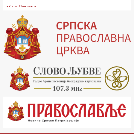
18.00 Псалтир
19.03 Млади у Цркви
19.30 Вечерње молитве
20.00 Вести из Цркве
20.15 Реч архијереја
20.30 Хроника Архиепископије
21.03 Врлинослов
22.03 Црквена предавања и трибине
23.00 Питања и одговори
00.03 Црквена предавања и трибине
01.03 Живе речи - подкаст
03.03 Јутарњи програм