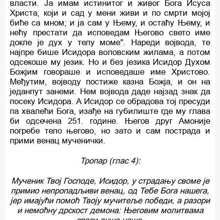
власти. Ја имам истинитог и живог Бога Исуса
Христа, који и сад у мени живи и по смрти мојој
биће са мном; и ја сам у Њему, и остаћу Њему, и
нећу престати да исповедам Његово свето име
докле је дух у телу моме". Нареди војвода, те
најпре бише Исидора воловским жилама, а потом
одсекоше му језик. Но и без језика Исидор Духом
Божјим говораше и исповедаше име Христово.
Међутим, војводу постиже казна Божја, и он на
једанпут занеми. Нем војвода даде најзад знак да
посеку Исидора. А Исидор се обрадова тој пресуди
па хвалећи Бога, изађе на губилиште где му глава
би одсечена 251. године. Његов друг Амоније
погребе тело његово, но зато и сам пострада и
прими венац мученички.
Тропар (глас 4):
Мученик Твој Господе, Исидор, у страдању своме је
примио непропадљиви венац, од Тебе Бога нашега,
јер имајући помоћ Твоју мучитеље победи, а разори
и немоћну дрскост демона: Његовим молитвама