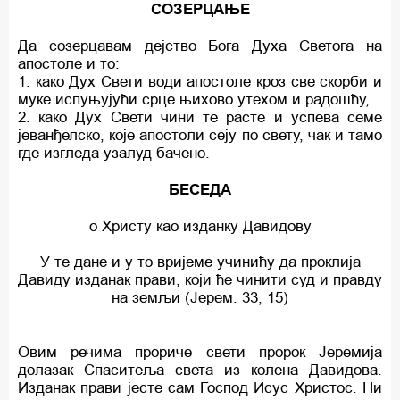
СОЗЕРЦАЊЕ
Да созерцавам дејство Бога Духа Светога на
апостоле и то:
1. како Дух Свети води апостоле кроз све скорби и
муке испуњујући срце њихово утехом и радошћу,
2. како Дух Свети чини те расте и успева семе
јеванђелско, које апостоли сеју пo свету, чак и тамо
где изгледа узалуд бачено.
БЕСЕДА
о Христу као изданку Давидову
У те дане и у то вријеме учинићу да проклија
Давиду изданак прави, који ће чинити суд и правду
на земљи (Јерем. 33, 15)
Овим речима прориче свети пророк Јеремија
долазак Спаситеља света из колена Давидова.
Изданак прави јесте сам Господ Исус Христос. Ни