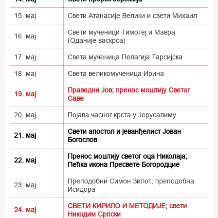
15. мај
Свети Атанасије Велики и свети Михаил
Свети мученици Тимотеј и Мавра
16. мај
(Оданије васкрса)
17. мај
Света мученица Пелагија Тарсијска
18. мај
Света великомученица Ирина
Праведни Јов; пренос моштију Светог
19. мај
Саве
20. мај
Појава часног крста у Јерусалиму
Свети апостол и јеванђелист Јован
21. мај
Богослов
Пренос моштију светог оца Николаја;
22. мај
Пећка икона Пресвете Богородцие
Преподобни Симон Зилот; преподобна
23. мај
Исидора
СВЕТИ КИРИЛО И МЕТОДИЈЕ; свети
24. мај
Никодим Српски