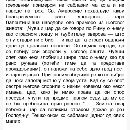
греховним примером не саблазни ма кога и нe
наведе на грех. Св. Амвросије похваљује такву
благоразумност рано упокојеног цара
Валентинијана наводећи ове примере из његовог
живота: .,Чувши цар да се говори по Риму o њему
као страсном ловцу и љубитељу зверова — што
он у ствари није био — и као да та страст одвлачи
цара од државних послова. Он одмах нареди, да
се побију сви зверови у његовој башти. Чувши
опет како неки злобници шире глас o њему, као да
рано ручава (хотећи тиме да га представе
прождрљивим), он наложи на себе врло тврд пост
и тајно и јавно. При јавним обедима ретко се виђао
да неки залогај метне у своја уста. Кад су се опет
сестре његове спориле c неким човеком око неког
имања, цар, како је имао права да он спор
пресуди, упути тај предмет јавном суду, да му се
не би пребацила пристрасност.” — Заиста овај
побожни цар са великим страхом држао је реч
Господњу: Тешко оном ко саблазни једног од ових
малих.