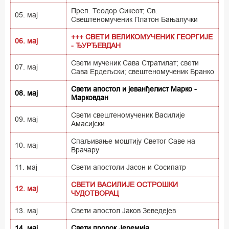
Преп. Теодор Сикеот; Св.
05. мај
Свештеномученик Платон Бањалучки
+++ СВЕТИ ВЕЛИКОМУЧЕНИК ГЕОРГИЈЕ
06. мај
- ЂУРЂЕВДАН
Свети мученик Сава Стратилат; свети
07. мај
Сава Ердељски; свештеномученик Бранко
Свети апостол и јеванђелист Марко -
08. мај
Марковдан
Свети свештеномученик Василије
09. мај
Амасијски
Спаљивање моштију Светог Саве на
10. мај
Врачару
11. мај
Свети апостоли Јасон и Сосипатр
СВЕТИ ВАСИЛИЈЕ ОСТРОШКИ
12. мај
ЧУДОТВОРАЦ
13. мај
Свети апостол Јаков Зеведејев
14. мај
Свети пророк Јеремија