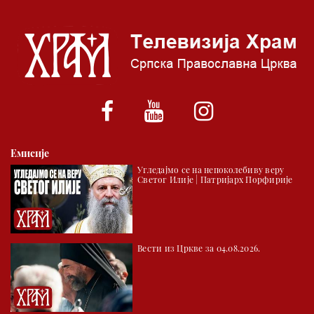
05.00 Псалтир
06.00 Црквена предавања и трибине
*најважније вести емитујемо на сваки пун сат
Емисије
Угледајмо се на непоколебиву веру
Светог Илије | Патријарх Порфирије
Вести из Цркве за 04.08.2026.