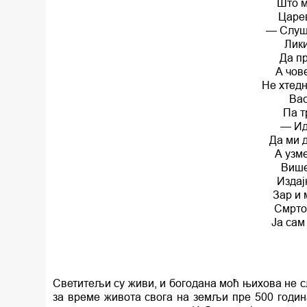
Што м
Царев
— Слуша
Лики
Да п
А чов
Не хтедн
Вас
Па т
— Ид
Да ми д
А узм
Више
Издај
Зар и 
Смртод
Ја сам
Светитељи су живи, и богодана моћ њихова не с
за време живота свога на земљи пре 500 годин