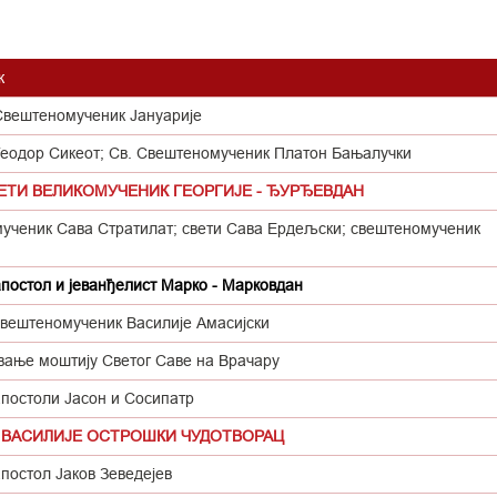
к
Свештеномученик Јануарије
Теодор Сикеот; Св. Свештеномученик Платон Бањалучки
ВЕТИ ВЕЛИКОМУЧЕНИК ГЕОРГИЈЕ - ЂУРЂЕВДАН
мученик Сава Стратилат; свети Сава Ердељски; свештеномученик
апостол и јеванђелист Марко - Марковдан
свештеномученик Василије Амасијски
ање моштију Светог Саве на Врачару
апостоли Јасон и Сосипатр
 ВАСИЛИЈЕ ОСТРОШКИ ЧУДОТВОРАЦ
постол Јаков Зеведејев