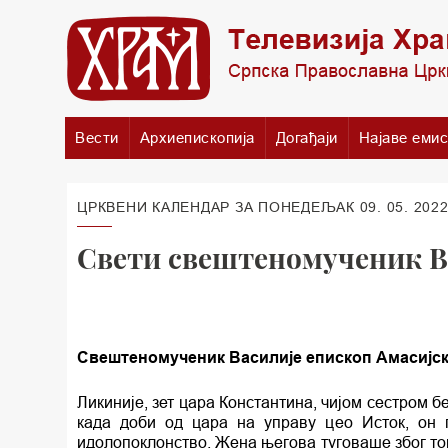
Вести
Архиепископија
Догађаји
Најаве емис
ЦРКВЕНИ КАЛЕНДАР ЗА ПОНЕДЕЉАК 09. 05. 2022
Свети свештеномученик В
Свештеномученик Василије епископ Амасијс
Ликиније, зет цара Константина, чијом сестром
када доби од цара на управу цео Исток, он 
идолопоклонство. Жена његова туговаше због то