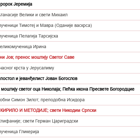
пророк Јеремија
Атанасије Велики и свети Михаил
мученици Тимотеј и Мавра (Оданије васкрса)
мученица Пелагија Тарсијска
великомученица Ирина
ни Јов; пренос моштију Светог Саве
часног крста у Јерусалиму
постол и јеванђелист Јован Богослов
 моштију светог оца Николаја; Пећка икона Пресвете Богородцие
обни Симон Зилот; преподобна Исидора
КИРИЛО И МЕТОДИЈЕ; свети Никодим Српски
Епифаније; свети Герман Цариградски
мученица Гликерија