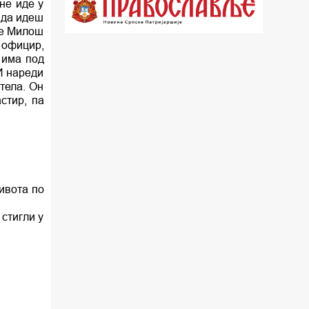
не иде у
 да идеш
22.03 Црквена предавања и трибине
се Милош
 официр,
23.00 Питања и одговори
 има под
 И нареди
00.03 Гугл пита
тела. Он
стир, па
01.03 Живе речи - подкаст
03.03 Јутарњи програм
05.00 Врлинослов – Света Гора
06.00 Гугл пита
ивота по
 стигли у
*најважније вести емитујемо на
сваки пун сат