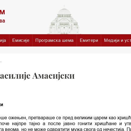
ија
Емисије
Програмска шема
Емитери
Медији и ус
.
асилије Амасијски
ки
 беше ожењен, претвараше се пред великим царем као хришћ
поче најпре тајно а после јавно гонити хришћане и ут
га веома, но не може одвратити мужа свога од нечестија. 