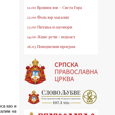
11.00 Врлинослов – Света Гора
12.00 Фолклор магазин
13.00 Питања и одговори
14.00 Живе речи - подкаст
16.03 Поподневни програм
18.00 Врлинослов – Света Гора
19.03 Атлас памћења
19.30 Вечерње молитве
20.00 Вести из Цркве
20.15 Реч архијереја
20.30 Млади у Цркви
са као и
салим на
21.03 Гугл пита