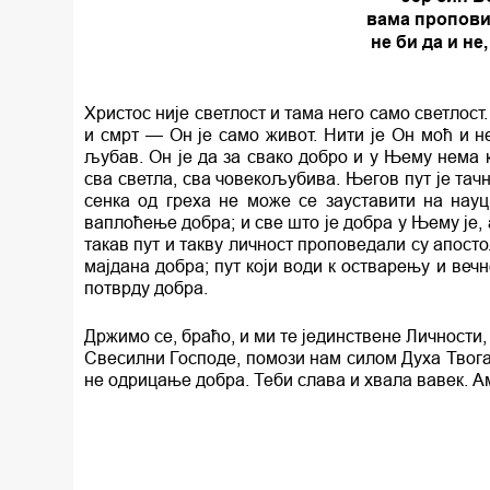
вама проповиј
не би да и не,
Христос није светлост и тама него само светлост
и смрт — Он је само живот. Нити је Он моћ и 
љубав. Он је да за свако добро и у Њему нема к
сва светла, сва човекољубива. Његов пут је тач
сенка од греха не може се зауставити на нау
ваплоћење добра; и све што је добра у Њему је, а
такав пут и такву личност проповедали су апост
мајдана добра; пут који води к остварењу и вечн
потврду добра.
Држимо се, браћо, и ми те јединствене Личности, 
Свесилни Господе, помози нам силом Духа Твога
не одрицање добра. Теби слава и хвала вавек. А