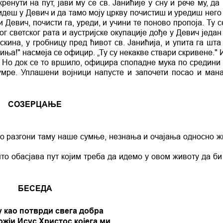
нути на пут, јави му се св. Јанићије у сну и рече му, да 
 идеш у Девич и да тамо моју цркву почистиш и уредиш него
Девич, почисти га, уреди, и учини те поново пропоја. Ту 
г светског рата и аустријске окупације дође у Девич један
кина, у гробницу пред ћивот св. Јанићија, и упита га шта
иња!" насмеја се официр. „Ту су некакве ствари скривене."
. Но док се то вршило, официра спопадне мука по средини 
 умре. Уплашени војници напусте и започети посао и мана
СОЗЕРЦАЊЕ
што разгони таму наше сумње, незнања и очајања односно ж
то обасјава пут којим треба да идемо у овом животу да би
БЕСЕДА
у као потврди свега добра
ожји Исус Христос којега ми