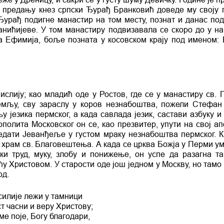
По предању кнез српски Ђурађ Бранковић доведе му своју 
 Ђурађ подигне манастир на том месту, познат и данас по
Јанићијеве. У том манастиру подвизавала се скоро до у н
а Ефимија, боље позната у косовском крају под именом:
слију; као младић оде у Ростов, где се у манастиру св. Г
мљу, сву зараслу у коров незнабоштва, пожели Стефан
 језика пермског, а када савлада језик, састави азбуку и
ополита Московског он се, као презвитер, упути на свој ап
едати Јеванђеље у густом мраку незнабоштва пермског. 
 храм св. Благовештења. А када се црква Божја у Перми ум
ки труд, муку, злобу и понижење, он успе да разагна т
 Христовом. У старости оде још једном у Москву, но тамо 
од.
силије лежи у тамници
ст часни и веру Христову;
е поје, Богу благодари,