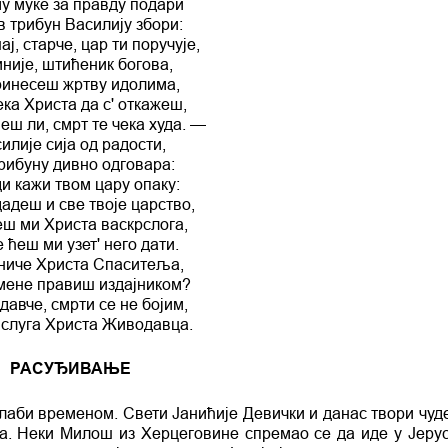
у муке за правду подари
 трибун Василију збори:
ј, старче, цар ти поручује,
није, штићеник богова,
ринесеш жртву идолима,
ека Христа да с' откажеш,
еш ли, смрт те чека худа. —
илије сија од радости,
рибуну дивно одговара:
и кажи твом цару опаку:
адеш и све твоје царство,
еш ми Христа васкрслога,
 ћеш ми узет' него дати.
ниче Христа Спаситеља,
мене правиш издајником?
авче, смрти се не бојим,
 слуга Христа Живодавца.
РАСУЂИВАЊЕ
лаби временом. Свети Јанићије Девички и данас твори чуде
а. Неки Милош из Херцеговине спремао се да иде у Јеру