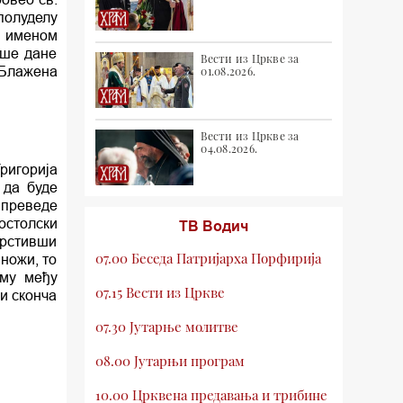
полуделу
д именом
аше дане
Вести из Цркве за
 Блажена
01.08.2026.
Вести из Цркве за
04.08.2026.
ригорија
 да буде
 преведе
остолски
ТВ Водич
Крстивши
07.00 Беседа Патријарха Порфирија
ножи, то
аму међу
07.15 Вести из Цркве
и сконча
07.30 Јутарње молитве
08.00 Јутарњи програм
10.00 Црквена предавања и трибине