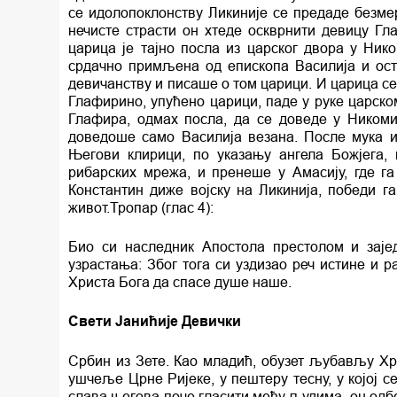
се идолопоклонству Ликиније се предаде безме
нечисте страсти он хтеде оскврнити девицу Гл
царица је тајно посла из царског двора у Нико
срдачно примљена од епископа Василија и ост
девичанству и писаше о том царици. И царица с
Глафирино, упућено царици, паде у руке царском
Глафира, одмах посла, да се доведе у Никоми
доведоше само Василија везана. После мука и
Његови клирици, по указању ангела Божјега,
рибарских мрежа, и пренеше у Амасију, где га
Константин диже војску на Ликинија, победи га
живот.Тропар (глас 4):
Био си наследник Апостола престолом и заје
узрастања: Због тога си уздизао реч истине и 
Христа Бога да спасе душе наше.
Свети Јанићије Девички
Србин из Зете. Као младић, обузет љубављу Хр
ушчеље Црне Ријеке, у пештеру тесну, у којој с
слава његова поче гласити међу људима, он одбеж