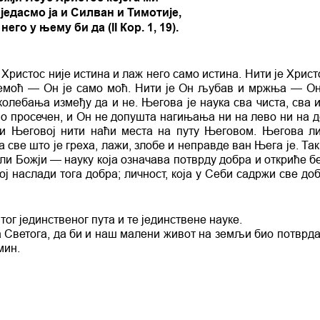
едасмо ја и Силван и Тимотије,
 него у њему би да (II Кор. 1, 19).
. Христос није истина и лаж него само истина. Нити је Хрис
немоћ — Он је само моћ. Нити је Он љубав и мржња — Он
олебања између да и не. Његова је наука сва чиста, сва и
но просечен, и Он не допушта нагињања ни на лево ни на д
ци Његовој нити наћи места на путу Његовом. Његова ли
 све што је греха, лажи, злобе и неправде ван Њега је. Так
оли Божји — науку која означава потврду добра и откриће б
ој наслади тога добра; личност, која у Себи садржи све до
тог јединственог пута и те јединствене науке.
 Светога, да би и наш малени живот на земљи био потврда
мин.