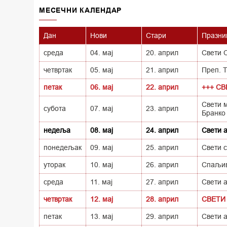
MECEЧНИ КАЛЕНДАР
Дан
Нови
Стари
Празни
среда
04. мај
20. април
Свети 
четвртак
05. мај
21. април
Преп. 
петак
06. мај
22. април
+++ С
Свети 
субота
07. мај
23. април
Бранко
недеља
08. мај
24. април
Свети 
понедељак
09. мај
25. април
Свети 
уторак
10. мај
26. април
Спаљив
среда
11. мај
27. април
Свети 
четвртак
12. мај
28. април
СВЕТИ
петак
13. мај
29. април
Свети а