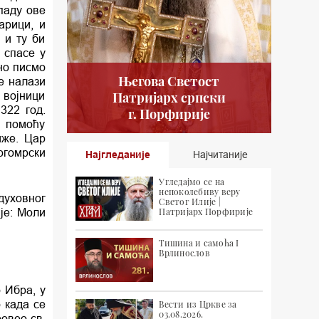
паду ове
арици, и
 и ту би
 спасе у
но писмо
Његова Светост
е налази
 војници
Патријарх српски
322 год.
г. Порфирије
е помоћу
иже. Цар
огомрски
Најгледаније
Најчитаније
Угледајмо се на
непоколебиву веру
духовног
Светог Илије |
је: Моли
Патријарх Порфирије
Тишина и самоћа I
Врлинослов
 Ибра, у
 када се
Вести из Цркве за
03.08.2026.
ровео св.