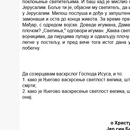
поклоњење светитељима. И баш кад је мислио кре
Јерусалим. Боље ти је, објасни му светитељ, да
у Јерусалим. Милош послуша и дође у запуштени 
замонаши и оста до конца живота. За време прво
Мађар, с одредом војске. Доведе игумана, Дамас
плочом? „Светиња," одговори игуман. „Каква свет
војницима, да пијуцима лупају и одваљују плочу
легне у постељу, и пред вече тога истог дана
побегну.
Да созерцавам васкрслог Господа Исуса, и то:
1. како је Његово васкрсење светлост велика, 
смрти;
2. како је Његово васкресење светлост велика, ш
онај.
о Христ
Јер син Б