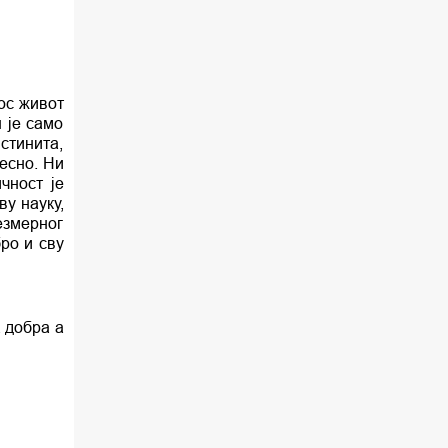
тос живот
 је само
стинита,
есно. Ни
чност је
ву науку,
езмерног
бро и сву
 добра а