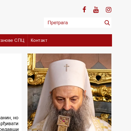
танове СПЦ
Контакт
анин, но
врђивати
Предавши