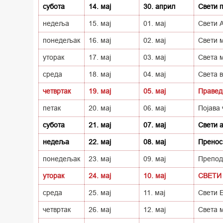
субота
14. мај
30. април
Свети 
недеља
15. мај
01. мај
Свети 
понедељак
16. мај
02. мај
Свети 
уторак
17. мај
03. мај
Света 
среда
18. мај
04. мај
Света 
четвртак
19. мај
05. мај
Правед
петак
20. мај
06. мај
Појава 
субота
21. мај
07. мај
Свети а
недеља
22. мај
08. мај
Пренос
понедељак
23. мај
09. мај
Препод
уторак
24. мај
10. мај
СВЕТИ 
среда
25. мај
11. мај
Свети 
четвртак
26. мај
12. мај
Света 