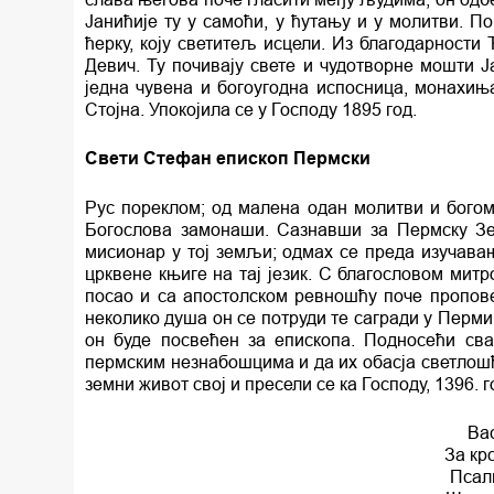
Јанићије ту у самоћи, у ћутању и у молитви. 
ћерку, коју светитељ исцели. Из благодарности
Девич. Ту почивају свете и чудотворне мошти 
једна чувена и богоугодна испосница, монахињ
Стојна. Упокојила се у Господу 1895 год.
Свети Стефан епископ Пермски
Рус пореклом; од малена одан молитви и богоми
Богослова замонаши. Сазнавши за Пермску Зе
мисионар у тој земљи; одмах се преда изучавању
црквене књиге на тај језик. С благословом митр
посао и са апостолском ревношћу поче пропов
неколико душа он се потруди те сагради у Перми
он буде посвећен за епископа. Подносећи сва
пермским незнабошцима и да их обасја светлошћу
земни живот свој и пресели се ка Господу, 1396. г
Ва
За кр
Псалм