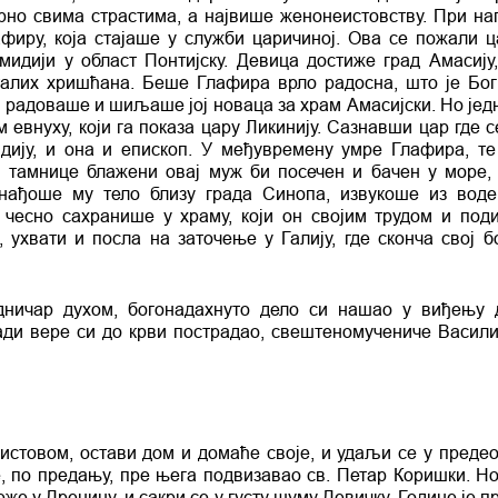
рно свима страстима, а највише женонеистовству. При на
афиру, која стајаше у служби царичиној. Ова се пожали ц
мидији у област Понтијску. Девица достиже град Амасију,
алих хришћана. Беше Глафира врло радосна, што је Бог
е радоваше и шиљаше јој новаца за храм Амасијски. Но јед
 евнуху, који га показа цару Ликинију. Сазнавши цар где с
дију, и она и епископ. У међувремену умре Глафира, те
 тамнице блажени овај муж би посечен и бачен у море, 
 нађоше му тело близу града Синопа, извукоше из вод
 чесно сахранише у храму, који он својим трудом и под
, ухвати и посла на заточење у Галију, где сконча свој б
дничар духом, богонадахнуто дело си нашао у виђењу 
ради вере си до крви пострадао, свештеномучениче Васили
истовом, остави дом и домаће своје, и удаљи се у предео
е, по предању, пре њега подвизавао св. Петар Коришки. Но
е у Дреницу, и сакри се у густу шуму Девичку. Године је п