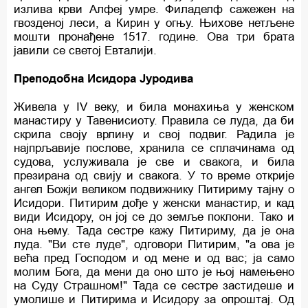
излива крви Алфеј умре. Филаделф сажежен на
гвозденој леси, а Кирин у огњу. Њихове нетљене
мошти пронађене 1517. године. Ова три брата
јавили се светој Евталији.
Преподобна Исидора Јуродива
Живела у IV веку, и била монахиња у женском
манастиру у Тавенисиоту. Правила се луда, да би
скрила своју врлину и свој подвиг. Радила је
најпрљавије послове, хранила се сплачинама од
судова, услуживала је све и свакога, и била
презирана од свију и свакога. У то време открије
ангел Божји великом подвижнику Питириму тајну о
Исидори. Питирим дође у женски манастир, и кад
види Исидору, он јој се до земље поклони. Тако и
она њему. Тада сестре кажу Питириму, да је она
луда. "Ви сте луде", одговори Питирим, "а ова је
већа пред Господом и од мене и од вас; ја само
молим Бога, да мени да оно што је њој намењено
на Суду Страшном!" Тада се сестре застидеше и
умолише и Питирима и Исидору за опроштај. Од