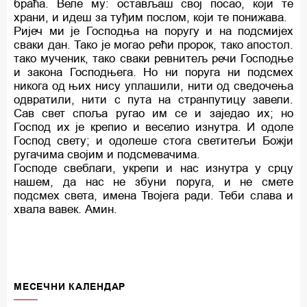
браћа. Веле му: остављаш свој посао, који те
храни, и идеш за туђим послом, који те понижава.
Ријеч ми је Господња на поругу и на подсмијех
сваки дан. Тако је могао рећи пророк, тако апостол.
тако мученик, тако сваки ревнитељ речи Господње
и закона Господњега. Но ни поруга ни подсмех
никога од њих нису уплашили, нити од сведочења
одвратили, нити с пута на странпутицу завели.
Сав свет споља ругао им се и заједао их; но
Господ их је крепио и веселио изнутра. И одоле
Господ свету; и одолеше стога светитељи Божји
ругачима својим и подсмевачима.
Господе свеблаги, укрепи и нас изнутра у срцу
нашем, да нас не збуни поруга, и не смете
подсмех света, имена Твојега ради. Теби слава и
хвала вавек. Амин.
MECEЧНИ КАЛЕНДАР