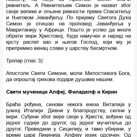
ревнитељ. А Ревнитељем Симон је назват због
своје велике и огњене ревности према Спаситељу
и Његовом Јеванђељу. По пријему Светога Духа
Симон је отишао на проповед Јеванђеља у
Мавританију у Африци. Пошто је успео да многе
обрати вери Христовој, буде намучен и најзад на
крсту распет као и његов Господ, који му је
припремио венац славе у царству бесмртном.
Тропар (глас 3):
Апостоле Свети Симоне, моли Милостивога Бога,
да опроштај грехова подари душама нашим.
Свети мученици Алфеј, Филаделф и Кирин
Браћа рођена, синови некога кнеза Виталија у
јужној Италији. Дивни у благородству, силни у
вери. Суђени због вере своје у Христа; вођени од
једног судије до другог, од једног мучитеља до
другог. Преведени у Сицилију, и тамо убијени, у
време цара Ликинија. Алфеју језик одсечен. Од