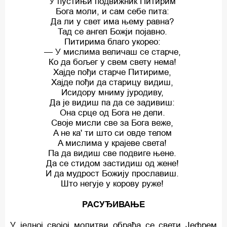
У пустињи подвижник Питирим
Бога моли, и сам ceбe пита:
Да ли у свет има њему равна?
Тад се ангел Божји појавно.
Питирима благо укорео:
— У мислима величаш се старче,
Ко да бољег у свем свету нема!
Хајде пођи старче Питириме,
Хајде пођи да старицу видиш,
Исидору мниму јуродиву,
Да је видиш пa да се задивиш:
Она срце од Бога не дели.
Своје мисли све за Бога веже,
A не ка' ти што си овде телом
A мислима у крајеве света!
Па да видиш све подвиге њене.
Да се стидом застидиш од жене!
И да мудрост Божију прославиш.
Што негује у корову руже!
РАСУЂИВАЊЕ
У једној својој молитви обраћа се свети Јефрем