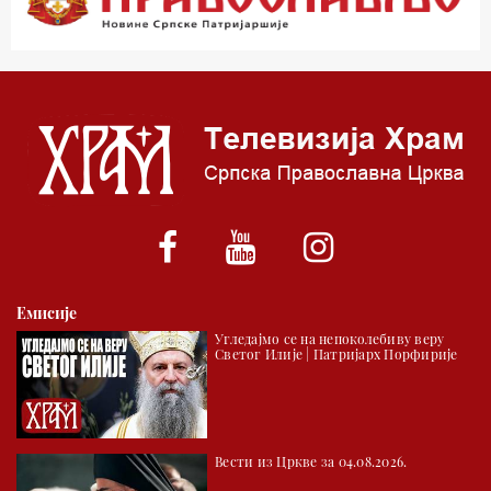
01.03 Живе речи - подкаст
03.03 Јутарњи програм
05.00 Врлинослов – Света Гора
06.00 Гугл пита
*најважније вести емитујемо на сваки пун сат
Емисије
Угледајмо се на непоколебиву веру
Светог Илије | Патријарх Порфирије
Вести из Цркве за 04.08.2026.