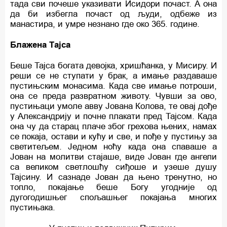
тада сви почеше указивати Исидори почаст. А она
да би избегла почаст од људи, одбеже из
манастира, и умре незнано где око 365. године.
Блажена Тајса
Беше Тајса богата девојка, хришћанка, у Мисиру. И
реши се не ступати у брак, а имање раздаваше
пустињским монасима. Када све имање потроши,
она се преда развратном животу. Чувши за ово,
пустињаци умоле авву Јована Колова, те овај дође
у Александрију и почне плакати пред Тајсом. Када
она чу да старац плаче због грехова њених, намах
се покаја, остави и кућу и све, и пође у пустињу за
светитељем. Једном ноћу када она спаваше а
Јован на молитви стајаше, виде Јован где ангели
са великом светлошћу сиђоше и узеше душу
Тајсину. И сазнаде Јован да њено тренутно, но
топло, покајање беше Богу угодније од
дугогодишњег спољашњег покајања многих
пустињака.