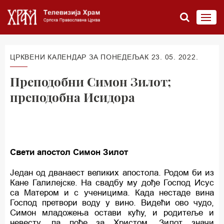
ЦРКВЕНИ КАЛЕНДАР ЗА ПОНЕДЕЉАК 23. 05. 2022.
Преподобни Симон Зилот;
преподобна Исидора
Свети апостол Симон Зилот
Један од дванаест великих апостола. Родом би из
Кане Галилејске. На свадбу му дође Господ Исус
са Матером и с ученицима. Када нестаде вина
Господ претвори воду у вино. Видећи ово чудо,
Симон младожења остави кућу, и родитеље и
невесту, па пође за Христом. Зилот значи