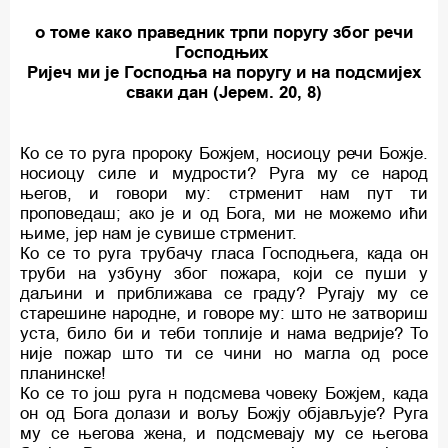
о томе како праведник трпи поругу због речи
Господњих
Ријеч ми је Господња на поругу и на подсмијех
сваки дан (Јерем. 20, 8)
Ко се то руга пророку Божјем, носиоцу речи Божје.
носиоцу силе и мудрости? Руга му се народ
његов, и говори му: стрменит нам пут ти
проповедаш; ако је и од Бога, ми не можемо ићи
њиме, јер нам је сувише стрменит.
Ко се то руга трубачу гласа Господњега, када он
труби на узбуну због пожара, који се пуши у
даљини и приближава се граду? Ругају му се
старешине народне, и говоре му: што не затвориш
уста, било би и теби топлије и нама ведрије? То
није пожар што ти се чини но магла од росе
планинске!
Ко се то још руга н подсмева човеку Божјем, када
он од Бога долази и вољу Божју објављује? Руга
му се његова жена, и подсмевају му се његова