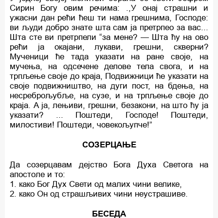
Сирин Богу овим речима: .,У онај страшни и
ужасни дан рећи ћеш ти нама грешнима, Господе:
ви људи добро знате шта сам ja претрпео за вас...
Шта сте ви претрпели “за мене? — Шта ћу на ово
рећи ја окајани, лукави, грешни, скверни?
Мученици ће тада указати на ране своје, на
мучења, на одсечене делове тела свога, и на
трпљење своје до краја, Подвижници ће указати на
своје подвижништво, на дуги пост, на бдења, на
несреброљубље, на сузе, и на трпљење своје до
краја. A ja, лењиви, грешни, безакони, на што ћy ja
указати? ... Поштеди, Господе! Поштеди,
милостиви! Поштеди, човекољупче!”
СОЗЕРЦАЊЕ
Да созерцавам дејство Бога Духа Светога на
апостоле и то:
1. како Бог Дух Свети од малих чини велике,
2. како Он од страшљивих чини неустрашиве.
БЕСЕДА