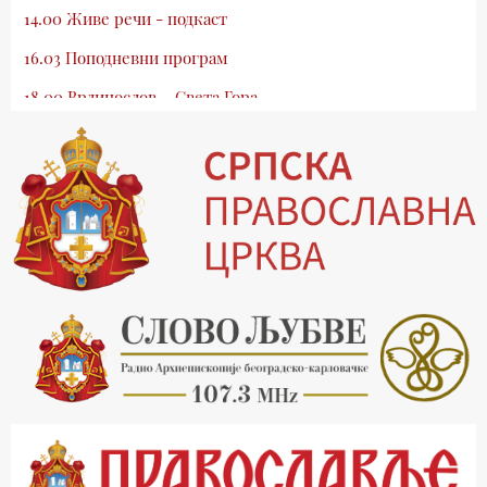
14.00 Живе речи - подкаст
16.03 Поподневни програм
18.00 Врлинослов – Света Гора
19.03 Атлас памћења
19.30 Вечерње молитве
20.00 Вести из Цркве
20.15 Реч архијереја
20.30 Млади у Цркви
21.03 Гугл пита
22.03 Црквена предавања и трибине
23.00 Питања и одговори
00.03 Гугл пита