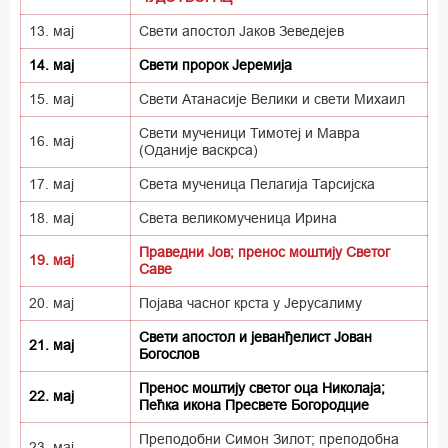
13. мај
Свети апостол Јаков Зеведејев
14. мај
Свети пророк Јеремија
15. мај
Свети Атанасије Велики и свети Михаил
Свети мученици Тимотеј и Мавра
16. мај
(Оданије васкрса)
17. мај
Света мученица Пелагија Тарсијска
18. мај
Света великомученица Ирина
Праведни Јов; пренос моштију Светог
19. мај
Саве
20. мај
Појава часног крста у Јерусалиму
Свети апостол и јеванђелист Јован
21. мај
Богослов
Пренос моштију светог оца Николаја;
22. мај
Пећка икона Пресвете Богородцие
Преподобни Симон Зилот; преподобна
23. мај