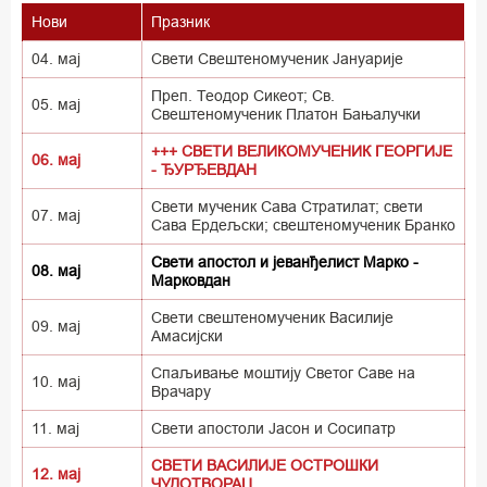
Нови
Празник
04. мај
Свети Свештеномученик Јануарије
Преп. Теодор Сикеот; Св.
05. мај
Свештеномученик Платон Бањалучки
+++ СВЕТИ ВЕЛИКОМУЧЕНИК ГЕОРГИЈЕ
06. мај
- ЂУРЂЕВДАН
Свети мученик Сава Стратилат; свети
07. мај
Сава Ердељски; свештеномученик Бранко
Свети апостол и јеванђелист Марко -
08. мај
Марковдан
Свети свештеномученик Василије
09. мај
Амасијски
Спаљивање моштију Светог Саве на
10. мај
Врачару
11. мај
Свети апостоли Јасон и Сосипатр
СВЕТИ ВАСИЛИЈЕ ОСТРОШКИ
12. мај
ЧУДОТВОРАЦ