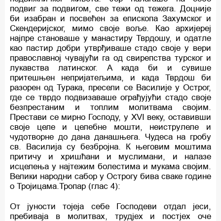
подвиг за подвигом, све тежи од тежега. Доцније
би изабран и посвећен за епископа Захумског и
Скендеријског, мимо своје воље. Као архијереј
најпре становаше у манастиру Тврдошу, и одатле
као пастир добри утврђиваше стадо своје у вери
православној чувајући га од свирепства турског и
лукавства латинског. А када би и сувише
притешњен непријатељима, и када Тврдош би
разорен од Турака, пресели се Василије у Острог,
где се тврдо подвизаваше ограђујући стадо своје
безпрестаним и топлим молитвама својим.
Престави се мирно Господу, у XVI веку, оставивши
своје целе и целебне мошти, неиструлеле и
чудотворне до дана данашњега. Чудеса на гробу
св. Василија су безбројна. К његовим моштима
притичу и хришћани и муслимани, и налазе
исцелења у најтежим болестима и мукама својим.
Велики народни сабор у Острогу бива сваке године
о Тројицама.Тропар (глас 4):
От јуности тојеја себе Господеви отдал јеси,
пребиваја в молитвах, трудјех и постјех оче