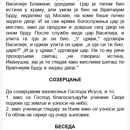
Василије Блажени, јуродиви. Цар је телом био
истина у храму, али умом је био на Врапчијем
Брду, недалеко од Москве, на коме беше почео
зидати двор. И за све време богослужења цар је
мислио, како да продужи и доврши свој двор на
оном брду. После службе виде цар Василија, и
упита га где је он био. „У цркви," одговори
Василије, и одмах упита он цара: „а где си ти био,
царе?" „И ја у цркви," одговори цар. На то му рече
прозорљиви светац: „не говориш истину,
Иванушка, јер ја те гледах како мислима шеташ по
Врапчијем Брду и зидаш двор."
СОЗЕРЦАЊЕ
Да созерцавам вазнесење Господа Исуса, и то:
1. како се Господ благосиљајући ученике Своје
подиже од земље и узноси на небо;
2. како ученици гледају за Њим како се узноси док
Га облак не скрије од очију њихових.
БЕСЕДА