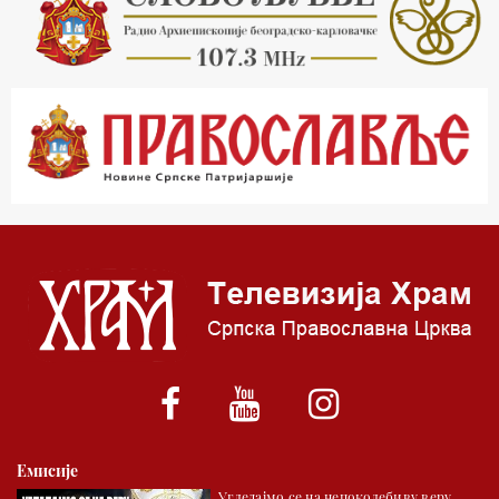
22.03 Црквена предавања и трибине
23.00 Питања и одговори
00.03 Гугл пита
01.03 Живе речи - подкаст
03.03 Јутарњи програм
05.00 Врлинослов – Света Гора
06.00 Гугл пита
*најважније вести емитујемо на сваки пун сат
Емисије
Угледајмо се на непоколебиву веру