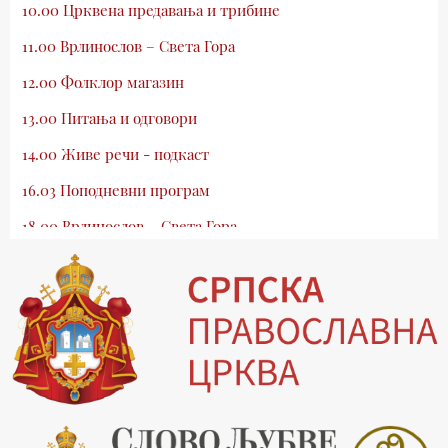
10.00 Црквена предавања и трибине
11.00 Врлинослов – Света Гора
12.00 Фолклор магазин
13.00 Питања и одговори
14.00 Живе речи - подкаст
16.03 Поподневни програм
18.00 Врлинослов – Света Гора
19.03 Атлас памћења
19.30 Вечерње молитве
20.00 Вести из Цркве
20.15 Реч архијереја
20.30 Млади у Цркви
21.03 Гугл пита