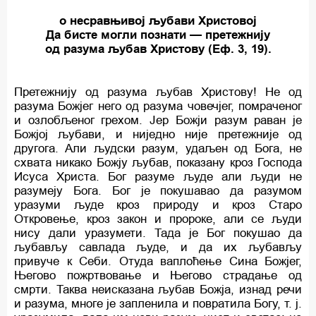
о несравњивој љубави Христовој
Да бисте могли познати — претежнију
од разума љубав Христову (Еф. 3, 19).
Претежнију од разума љубав Христову! Не од
разума Божјег него од разума човечјег, помраченог
и озлобљеног грехом. Јер Божји разум раван је
Божјој љубави, и ниједно није претежније од
другога. Али људски разум, удаљен од Бога, не
схвата никако Божју љубав, показану кроз Господа
Исуса Христа. Бог разуме људе али људи не
разумеју Бога. Бог је покушавао да разумом
уразуми људе кроз природу и кроз Старо
Откровење, кроз закон и пророке, али се људи
нису дали уразумети. Тада је Бог покушао да
љубављу савлада људе, и да их љубављу
привуче к Себи. Отуда ваплоћење Сина Божјег,
Његово пожртвовање и Његово страдање од
смрти. Таква неисказана љубав Божја, изнад речи
и разума, многе је запленила и повратила Богу, т. ј.