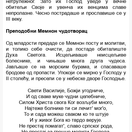
нетрулежног. Зато их Господ уведе у вечне
обитељи Своје и увенча их венцима славе
непролазне. Чесно пострадаше и прославише се у
III веку.
Преподобни Мемнон чудотворац
Од младости предаде се Мемнон посту и молитви,
и толико себе очисти, да постаде обиталиште
Духа Светога. Исцељиваше неисцељиве
болеснике, и чињаше многа друга чудеса.
Јављаше се на морским бурама, и спасаваше
бродове од пропасти. Упокоји се мирно у Господу у
II столећу, и пресели се у небеске дворе Господње.
Свети Василије, Божји угодниче,
И од сваке муке чудни целебниче,
Силом Христа свога Ког возљуби много,
Најтеже болнике ти си лечит' мог'о,
То и сада можеш сваком ко те штује
И у живог Бога ко тврдо верује.
Не престај помагат', славо српског рода,
Не престај за грешне молити Господа.