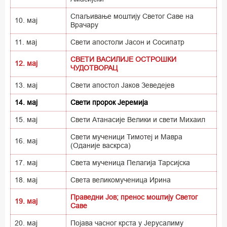
Спаљивање моштију Светог Саве на
10. мај
Врачару
11. мај
Свети апостоли Јасон и Сосипатр
СВЕТИ ВАСИЛИЈЕ ОСТРОШКИ
12. мај
ЧУДОТВОРАЦ
13. мај
Свети апостол Јаков Зеведејев
14. мај
Свети пророк Јеремија
15. мај
Свети Атанасије Велики и свети Михаил
Свети мученици Тимотеј и Мавра
16. мај
(Оданије васкрса)
17. мај
Света мученица Пелагија Тарсијска
18. мај
Света великомученица Ирина
Праведни Јов; пренос моштију Светог
19. мај
Саве
20. мај
Појава часног крста у Јерусалиму