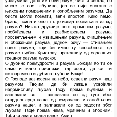
уразумила, дала им нови разум, чист и светао; но
многе је опет збунила, јер се није слагала с
њиховим помраченим и озлобљеним разумом. Да
бисте могли познати, вели апостол. Како ћемо,
браћо, познати оно што је изнад познања и изнад
разума? Никако друкчије него променом разума,
пробуђењем и разбистрењем разума,
просветљењем и узвишењем разума, очишћењем
и обожењем разума, једном речју — стицањем
новог разума, који би имао ту способност, да
разуме љубав Христову, претежнију од садашњег
грешног разума људског.
О дубино премудрости и разума Божија! Ко ти се
само и мало приближи, тај осети, да си ти
истовремено и дубина љубави Божје!
О Господе вазнесени на небо, осветли разум наш
разумом Твојим, да би лакше усвојили
недомисливу љубав Твоју према људима, и
заплакали се — заплакали се од туге због
отврдлог срца нашег од помраченог и озлобљеног
разума нашег, и заплакали се од радости због
љубави Твоје према нама, мрачним и злобним.
Теби слава и хвала вавек. Амин.