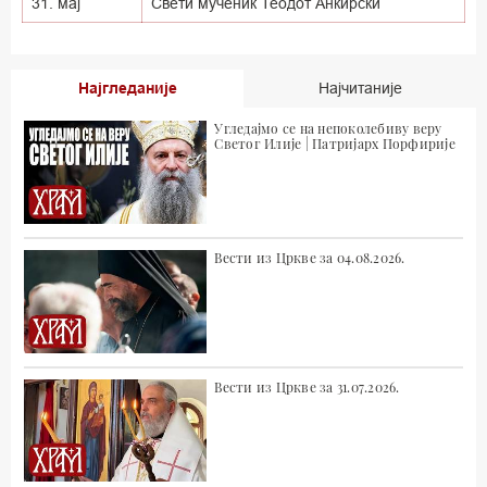
31. мај
Свети мученик Теодот Анкирски
Најгледаније
Најчитаније
Угледајмо се на непоколебиву веру
Светог Илије | Патријарх Порфирије
Вести из Цркве за 04.08.2026.
Вести из Цркве за 31.07.2026.