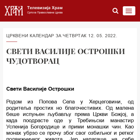
ЦРКВЕНИ КАЛЕНДАР ЗА ЧЕТВРТАК 12. 05. 2022.
СВЕТИ ВАСИЛИЈЕ ОСТРОШКИ
ЧУДОТВОРАЦ
Свети Василије Острошки
Родом из Попова Села у Херцеговини, од
родитеља простих но благочестивих. Од малена
беше испуњен љубављу према Цркви Божјој, а
када поодрасте оде у Требињски манастир
Успенија Богородице и прими монашки чин. Као
монах убрзо се прочу због свог озбиљног и ретког
подвижничког живота. Јер налагаше на себе