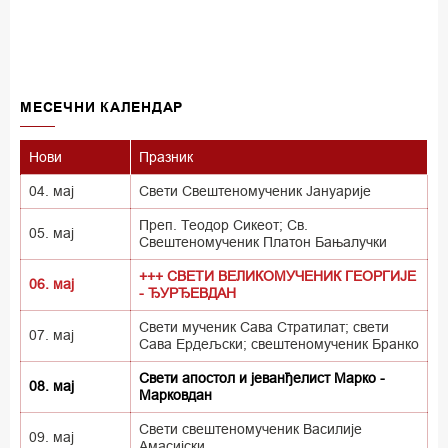
MECEЧНИ КАЛЕНДАР
Нови
Празник
04. мај
Свети Свештеномученик Јануарије
Преп. Теодор Сикеот; Св.
05. мај
Свештеномученик Платон Бањалучки
+++ СВЕТИ ВЕЛИКОМУЧЕНИК ГЕОРГИЈЕ
06. мај
- ЂУРЂЕВДАН
Свети мученик Сава Стратилат; свети
07. мај
Сава Ердељски; свештеномученик Бранко
Свети апостол и јеванђелист Марко -
08. мај
Марковдан
Свети свештеномученик Василије
09. мај
Амасијски