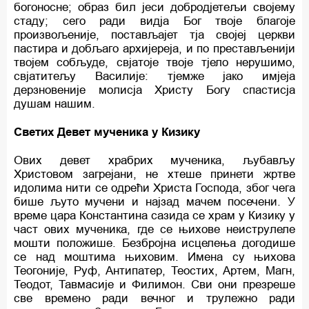
богоносне; образ бил јеси добродјетељи својему
стаду; сего ради видја Бог твоје благоје
произвољеније, постављајет тја својеј церкви
пастира и добљаго архијереја, и по престављенији
твојем собљуде, свјатоје твоје тјело нерушимо,
свјатитељу Василије: тјемже јако имјеја
дерзновеније молисја Христу Богу спастисја
душам нашим.
Светих Девет мученика у Кизику
Ових девет храбрих мученика, љубављу
Христовом загрејани, не хтеше принети жртве
идолима нити се одрећи Христа Господа, због чега
бише љуто мучени и најзад мачем посечени. У
време цара Константина сазида се храм у Кизику у
част ових мученика, где се њихове неиструлеле
мошти положише. Безбројна исцелења догодише
се над моштима њиховим. Имена су њихова
Теогоније, Руф, Антипатер, Теостих, Артем, Магн,
Теодот, Тавмасије и Филимон. Сви они презреше
све времено ради вечног и трулежно ради