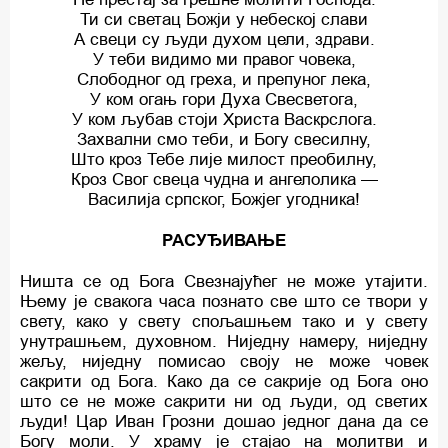
Ти си светац Божји у небеској слави
А свеци су људи духом цели, здрави.
У теби видимо ми правог човека,
Слободног од греха, и препуног лека,
У ком огањ гори Духа Свесветога,
У ком љубав стоји Христа Васкрслога.
Захвални смо теби, и Богу свесилну,
Што кроз Тебе лије милост преобилну,
Кроз Свог свеца чудна и ангелолика —
Василија српског, Божјег угодника!
РАСУЂИВАЊЕ
Ништа се од Бога Свезнајућег не може утајити.
Њему је свакога часа познато све што се твори у
свету, како у свету спољашњем тако и у свету
унутрашњем, духовном. Ниједну намеру, ниједну
жељу, ниједну помисао своју не може човек
сакрити од Бога. Како да се сакрије од Бога оно
што се не може сакрити ни од људи, од светих
људи! Цар Иван Грозни дошао једног дана да се
Богу моли. У храму је стајао на молитви и