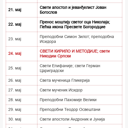
Свети апостол и јеванђелист Јован
21. мај
Богослов
Пренос моштију светог оца Николаја;
22. мај
Пећка икона Пресвете Богородцие
Преподобни Симон Зилот; преподобна
23. мај
Исидора
СВЕТИ КИРИЛО И МЕТОДИЈЕ; свети
24. мај
Никодим Српски
Свети Епифаније; свети Герман
25. мај
Цариградски
26. мај
Света мученица Гликерија
27. мај
Свети мученик Исидор
28. мај
Преподобни Пахомије Велики
29. мај
Преподобни Теодор Освештани
30. мај
Свети апостоли Андроник и Јунија