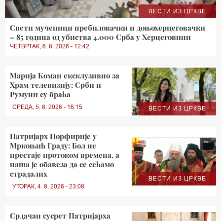
ВЕСТИ ИЗ ЦРКВЕ
Свети мученици пребиловачки и доњохерцеговачки
– 85 година од убиства 4.000 Срба у Херцеговини
ЧЕТВРТАК, 6. 8. 2026 - 12:42
Марија Коман ексклузивно за
Храм телевизију: Срби и
Румуни су браћа
СРЕДА, 5. 8. 2026 - 16:15
ВЕСТИ ИЗ ЦРКВЕ
Патријарх Порфирије у
Мркоњић Граду: Бол не
престаје протоком времена, а
наша је обавеза да се сећамо
страдалих
ВЕСТИ ИЗ ЦРКВЕ
УТОРАК, 4. 8. 2026 - 23:08
Срдачан сусрет Патријарха