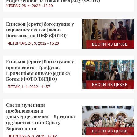
Мироточивог на Новом Београду (ФОТО)
УТОРАК, 26. 4. 2022 - 12:29
Епископ Јеротеј богослужио у
параклису светог Јована
Богослова на ПБФ (ФОТО)
ЧЕТВРТАК, 24. 3. 2022 - 15:26
ВЕСТИ ИЗ ЦРКВЕ
Епископ Јеротеј богослужио у
цркви светог Трифуна:
Причешћем бивамо једно са
Богом (ФОТО/ВИДЕО)
ВЕСТИ ИЗ ЦРКВЕ
ПЕТАК, 1. 4. 2022 - 11:57
Свети мученици
пребиловачки и
доњохерцеговачки – 85 година
од убиства 4.000 Срба у
Херцеговини
ВЕСТИ ИЗ ЦРКВЕ
ЧЕТВРТАК, 6. 8. 2026 - 12:42