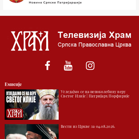
03.03 Јутарњи програм
05.00 Врлинослов – Света Гора
06.00 Гугл пита
*најважније вести емитујемо на сваки пун сат
Емисије
Угледајмо се на непоколебиву веру
Светог Илије | Патријарх Порфирије
Вести из Цркве за 04.08.2026.