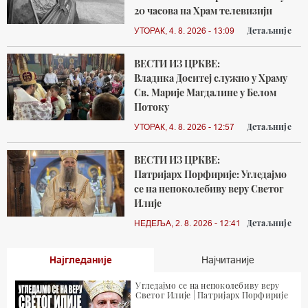
20 часова на Храм телевизији
Детаљније
УТОРАК, 4. 8. 2026 - 13:09
ВЕСТИ ИЗ ЦРКВЕ:
Владика Доситеј служио у Храму
Св. Марије Магдалине у Белом
Потоку
Детаљније
УТОРАК, 4. 8. 2026 - 12:57
ВЕСТИ ИЗ ЦРКВЕ:
Патријарх Порфирије: Угледајмо
се на непоколебиву веру Светог
Илије
Детаљније
НЕДЕЉА, 2. 8. 2026 - 12:41
Најгледаније
Најчитаније
Угледајмо се на непоколебиву веру
Светог Илије | Патријарх Порфирије