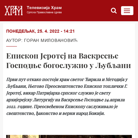
ПОНЕДЕЉАК, 25. 4. 2022 - 14:21
АУТОР: ГОРАН МИЛОВАНОВИЋ
Епископ Јеротеј на Васкрсење
Господње богослужио у Љубљани
Први пут откако постоји храм светог Ћирила и Методија у
Љубљани, Његово Преосвештенство Епископ топлички Г.
Јеротеј, викар Патријарха српског служио је свету
архијерејску Литургију на Васкрсење Господње 24.априла
2022. године. Преосвећеном Епископу саслуживало је
свештенство, ђаконство и верни народ Божији.