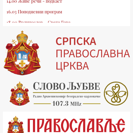
14.00 Живе речи - подкаст
16.03 Поподневни програм
18.00 Врлинослов – Света Гора
19.03 Атлас памћења
19.30 Вечерње молитве
20.00 Вести из Цркве
20.15 Реч архијереја
20.30 Млади у Цркви
21.03 Гугл пита
22.03 Црквена предавања и трибине
23.00 Питања и одговори
00.03 Гугл пита
01.03 Живе речи - подкаст