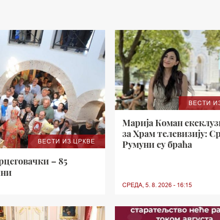
ВЕСТИ И
Марија Коман ексклу
за Храм телевизију: С
ВЕСТИ ИЗ ЦРКВЕ
Румуни су браћа
цеговачки – 85
ини
СРЕДА, 5. 8. 2026 - 16:15