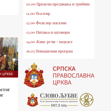
10.00 Црквена предавања и трибине
11.00 Псалтир
12.00 Фолклор магазин
13.00 Питања и одговори
14.00 Живе речи - подкаст
16.03 Поподневни програм
18.00 Псалтир
19.03 Млади у Цркви
З ЦРКВЕ
19.30 Вечерње молитве
20.00 Вести из Цркве
ветог
ог
20.15 Реч архијереја
20.30 Хроника Архиепископије