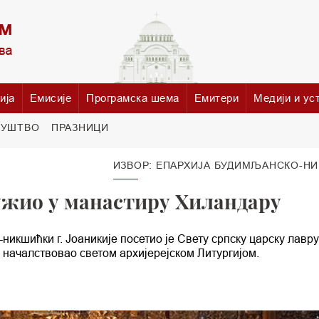
ија
Емисије
Програмска шема
Емитери
Медији и ус
РУШТВО
ПРАЗНИЦИ
ИЗВОР: ЕПАРХИЈА БУДИМЉАНСКО-Н
ужио у манастиру Хиландару
кшићки г. Јоаникије посетио је Свету српску царску лавру
е началствовао светом архијерејском Литургијом.