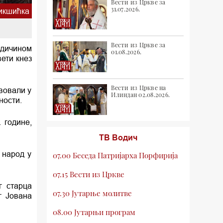
Вести из Цркве за
31.07.2026.
икшићка
Вести из Цркве за
одичином
01.08.2026.
ети кнез
Вести из Цркве на
твовали у
Илиндан 02.08.2026.
ности.
 године,
ТВ Водич
 народ у
07.00 Беседа Патријарха Порфирија
07.15 Вести из Цркве
г старца
07.30 Јутарње молитве
г Јована
08.00 Јутарњи програм