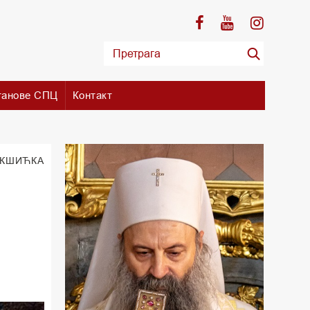
танове СПЦ
Контакт
ИКШИЋКА