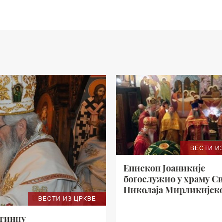
ВЕСТИ И
Епископ Јоаникије
богослужио у храму С
Николаја Мирликијск
ВЕСТИ ИЗ ЦРКВЕ
РПЗЦ у Франкфурту
етинцу