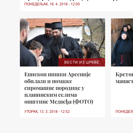
ПОНЕДЕЉАК, 16. 4. 2018 - 12:00
ВЕСТИ ИЗ ЦРКВЕ
Епископ нишки Арсеније
Крсто
обилази и помаже
манас
сиромашне породице у
планинским селима
општине Медвеђа (ФОТО)
УТОРАК, 13. 3. 2018 - 12:52
ПОНЕДЕЉАК