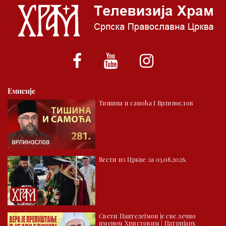
06.00 Црквена предавања и трибине
*најважније вести емитујемо на сваки пун сат
Емисије
Тишина и самоћа I Врлинослов
Вести из Цркве за 03.08.2026.
Свети Пантелејмон је све лечио
именом Христовим | Патријарх