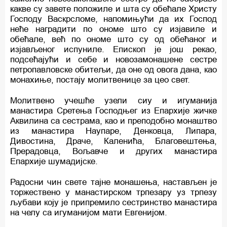
какве су завете положиле и шта су обећале Христу
Господу Васкрсломе, напомињући да их Господ
неће наградити по ономе што су изјавиле и
обећале, већ по ономе што су од обећаног и
изјављеног испуниле. Епископ је још рекао,
подсећајући и себе и новозамонашене сестре
петропавловске обитељи, да оне од овога дана, као
монахиње, постају молитвенице за цео свет.
Молитвено учешће узели сиу и игуманија
манастира Сретења Господњег из Епархије жичке
Аквилина са сестрама, као и преподобно монаштво
из манастира Наупаре, Денковца, Липара,
Дивостина, Драче, Каленића, Благовештења,
Прерадовца, Вољавче и других манастира
Епархије шумадијске.
Радосни чин свете тајне монашења, настављен је
торжествено у манастирском трпезару уз трпезу
љубави коју је припремило сестринство манастира
на челу са игуманијом мати Евгенијом.