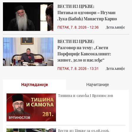
ВЕСТИ ИЗ ЦРКВЕ:
Питања и одговори – Игуман
Лука (Бабић) Манастир Карно
Детаљније
ПЕТАК, 7. 8. 2026 - 12:36
ВЕСТИ ИЗ ЦРКВЕ:
Разговор на тему: „Свети
Порфирије Кавсокаливит:
живот, дело и наслеђе“
Детаљније
ПЕТАК, 7. 8. 2026 - 13:31
Најгледаније
Најчитаније
Тишина и самоћа I Врлинослов
Вести из Цркве за 03.08.2026.