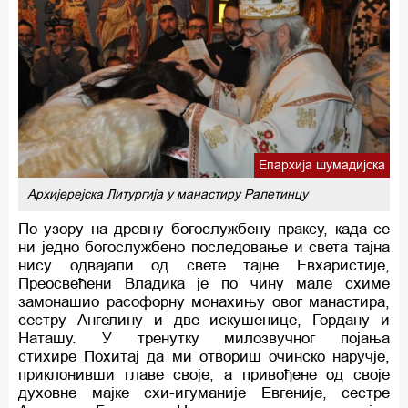
Епархија шумадијска
Архијерејска Литургија у манастиру Ралетинцу
По узору на древну богослужбену праксу, када се
ни једно богослужбено последовање и света тајна
нису одвајали од свете тајне Евхаристије,
Преосвећени Владика је по чину мале схиме
замонашио расофорну монахињу овог манастира,
сестру Ангелину и две искушенице, Гордану и
Наташу. У тренутку милозвучног појања
стихире Похитај да ми отвориш очинско наручје,
приклонивши главе своје, а привођене од своје
духовне мајке схи-игуманије Евгеније, сестре