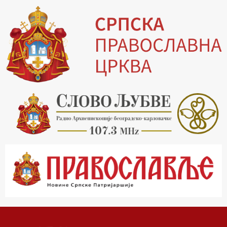
19.03 Млади у Цркви
19.30 Вечерње молитве
20.00 Вести из Цркве
20.15 Реч архијереја
20.30 Храм културе
21.03 Господ над војскама
22.03 Црквена предавања и трибине
23.00 Питања и одговори
00.03 Црквена предавања и трибине
01.03 Живе речи - подкаст
03.03 Јутарњи програм
05.00 Псалтир