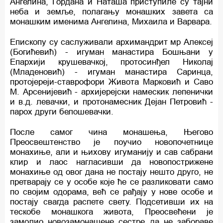
Ангелина, Гордана и Наташа приступиле су тајни
неба и земље, полагању монашких завета са
монашким именима Ангелина, Михаила и Варвара.
Епископу су саслуживали архимандрит мр Алексеј
(Богићевић) - игуман манастира Бошњани у
Епархији крушевачкој, протосинђел Николај
(Младеновић) - игуман манастира Саринца,
протојереји-ставрофори Живота Марковић и Саво
М. Арсенијевић - архијерејски намескик лепенички
и в.д. левачки, и протонамесник Дејан Петровић -
парох други белошевачки.
После самог чина монашења, Његово
Преосвештенство је поучио новопочетнице
монахиње, али и њихову игуманију и сав сабрани
клир и лаос нагласивши да новопострижене
монахиње од овог дана не постају нешто друго, не
претварају се у особе које ће се разликовати само
по својим одорама, већ се рађају у нове особе и
постају свагда распете свету. Подсетивши их на
тескобе монашкога живота, Преосвећени је
замолио новозамонашене сестре да не забораве