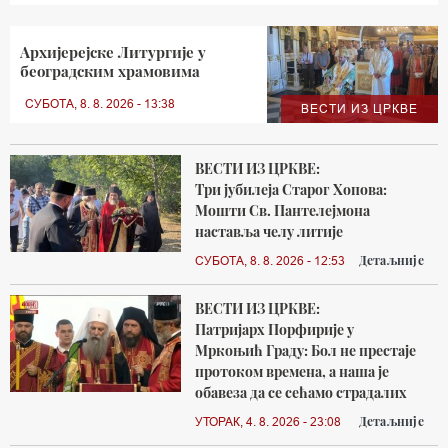
Архијерејске Литургије у
београдским храмовима
СУБОТА, 8. 8. 2026 - 13:38
ВЕСТИ ИЗ ЦРКВЕ
ВЕСТИ ИЗ ЦРКВЕ:
Три јубилеја Старог Хопова:
Мошти Св. Пантелејмона
наставља челу литије
Детаљније
СУБОТА, 8. 8. 2026 - 12:53
ВЕСТИ ИЗ ЦРКВЕ:
Патријарх Порфирије у
Мркоњић Граду: Бол не престаје
протоком времена, а наша је
обавеза да се сећамо страдалих
Детаљније
УТОРАК, 4. 8. 2026 - 23:08