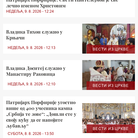
лечио именом Христовим
НЕДЕЉА, 9. 8. 2026 - 12:24
Владика Тихон служио у
Крњачи
НЕДЕЉА, 9. 8. 2026 - 12:13
ВЕСТИ ИЗ ЦРКВЕ
Владика Доситеј служио у
Манастиру Раковица
НЕДЕЉА, 9. 8. 2026 - 12:10
ВЕСТИ ИЗ ЦРКВЕ
Патријарх Порфирије угостио
више од 400 учесника кампа
„Србија те зове“: „Дошли сте у
своју кућу да се напојите
љубављу“
ВЕСТИ ИЗ ЦРКВЕ
СУБОТА, 8. 8. 2026 - 13:50