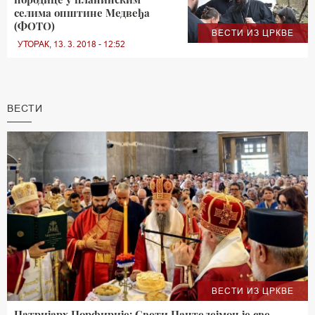
селима општине Медвеђа
(ФОТО)
ВЕСТИ ИЗ ЦРКВЕ
УТОРАК, 13. 3. 2018 - 12:52
ВЕСТИ
ВЕСТИ ИЗ ЦРКВЕ
Патријарх Порфирије: Свети Пантелејмон је све