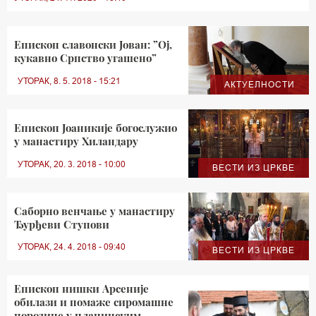
Епископ славонски Јован: ”Ој,
кукавно Српство угашено”
УТОРАК, 8. 5. 2018 - 15:21
АКТУЕЛНОСТИ
Епископ Јоаникије богослужио
у манастиру Хиландару
УТОРАК, 20. 3. 2018 - 10:00
ВЕСТИ ИЗ ЦРКВЕ
Саборно венчање у манастиру
Ђурђеви Ступови
УТОРАК, 24. 4. 2018 - 09:40
ВЕСТИ ИЗ ЦРКВЕ
Епископ нишки Арсеније
обилази и помаже сиромашне
породице у планинским