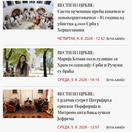
ВЕСТИ ИЗ ЦРКВЕ:
Свети мученици пребиловачки и
доњохерцеговачки – 85 година од
убиства 4.000 Срба у
Херцеговини
Детаљније
ЧЕТВРТАК, 6. 8. 2026 - 12:42
ВЕСТИ ИЗ ЦРКВЕ:
Марија Коман ексклузивно за
Храм телевизију: Срби и Румуни
су браћа
Детаљније
СРЕДА, 5. 8. 2026 - 16:15
ВЕСТИ ИЗ ЦРКВЕ:
Срдачан сусрет Патријарха
српског Порфирија и
Митрополита бањалучког
Јефрема
Детаљније
СРЕДА, 5. 8. 2026 - 12:57