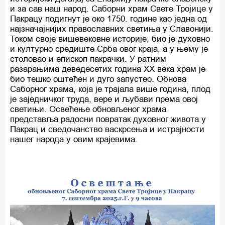
и за сав наш народ. Саборни храм Свете Тројице у
Пакрацу подигнут је oко 1750. године као једна од
најзначајнијих православних светиња у Славонији.
Током своје вишевековне историје, био је духовно
и културно средиште Срба овог краја, а у њему је
столовао и епископ пакрачки. У ратним
разарањима деведесетих година XX века храм је
био тешко оштећен и дуго запустео. Обнова
Саборног храма, која је трајала више година, плод
је заједничког труда, вере и љубави према овој
светињи. Освећење обновљеног храма
представља радосни повратак духовног живота у
Пакрац и сведочанство васкрсења и истрајности
нашег народа у овим крајевима.