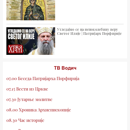
Угледајмо се на непоколебиву веру
Светог Илије | Патријарх Порфирије
ТВ Водич
07.00 Беседа Патријарха Порфирија
07.15 Вести из Цркве
07.30 Јутарње молитве
08.00 Хроника Архиепископије
08.30 Час историје