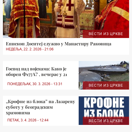
ВЕСТИ ИЗ ЦРКВЕ
Епископ Доситеј служио у Манастиру Раковица
НЕДЕЉА, 22. 2. 2026 - 21:06
Господ над војскама: Како је
оборен Ф177А? , вечерас у 21
ПОНЕДЕЉАК, 30. 3. 2026 - 13:31
ВЕСТИ ИЗ ЦРКВЕ
„Крофне из блока” на Лазареву
суботу у београдским
храмовима
ПЕТАК, 3. 4. 2026 - 12:44
ВЕСТИ ИЗ ЦРКВЕ