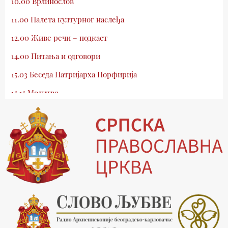
10.00 Врлинослов
11.00 Палета културног наслеђа
12.00 Живе речи – подкаст
14.00 Питања и одговори
15.03 Беседа Патријарха Порфирија
15.15 Молитве
15.30 Млади у Цркви
16.03 Српски јерарси
16.30 Хроника Архиепископије
17.03 Фолклор магазин
17.30 Тврђаве Дунава
18.03 Кроз историју Београда
18.30 Врлинослов