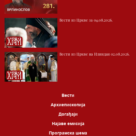
04.00 Час историје
05.30 Храм културе
Вести из Цркве за 04.08.2026.
06.00 Црквена предавања и трибине
*најважније вести емитујемо на сваки пун сат
Вести из Цркве на Илиндан 02.08.2026.
Вести
Архиепископија
Догађаји
Најаве емисија
Програмска шема