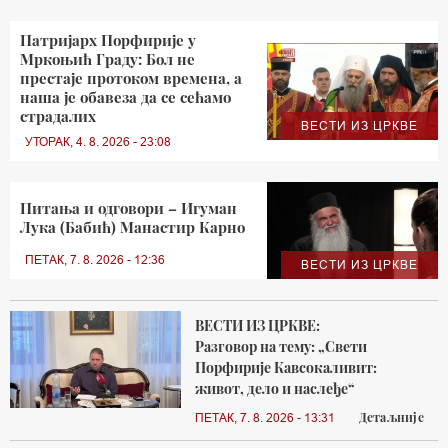
Патријарх Порфирије у
Мркоњић Граду: Бол не
престаје протоком времена, а
наша је обавеза да се сећамо
страдалих
ВЕСТИ ИЗ ЦРКВЕ
УТОРАК, 4. 8. 2026 - 23:08
Питања и одговори – Игуман
Лука (Бабић) Манастир Карно
ПЕТАК, 7. 8. 2026 - 12:36
ВЕСТИ ИЗ ЦРКВЕ
ВЕСТИ ИЗ ЦРКВЕ:
Разговор на тему: „Свети
Порфирије Кавсокаливит:
живот, дело и наслеђе“
Детаљније
ПЕТАК, 7. 8. 2026 - 13:31