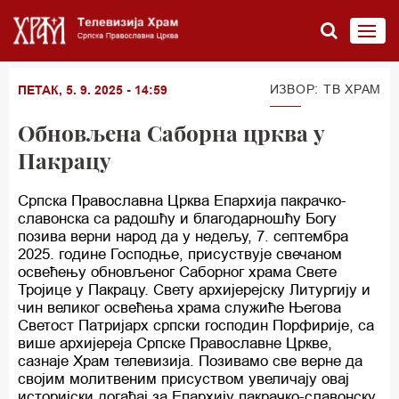
ИЗВОР: TВ ХРАМ
ПЕТАК, 5. 9. 2025 - 14:59
Обновљена Саборна црква у
Пакрацу
Српска Православна Црква Епархија пакрачко-
славонска са радошћу и благодарношћу Богу
позива верни народ да у недељу, 7. септембра
2025. године Господње, присуствује свечаном
освећењу обновљеног Саборног храма Свете
Тројице у Пакрацу. Свету архијерејску Литургију и
чин великог освећења храма служиће Његова
Светост Патријарх српски господин Порфирије, са
више архијереја Српске Православне Цркве,
сазнаје Храм телевизија. Позивамо све верне да
својим молитвеним присуством увеличају овај
историјски догађај за Епархију пакрачко-славонску