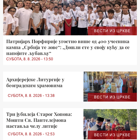
ВЕСТИ ИЗ ЦРКВЕ
Патријарх Порфирије угостио више од 400 учесника
кампа „Србија те зове“: „Дошли сте у своју кућу да се
напојите љубављу“
СУБОТА, 8. 8. 2026 - 13:50
Архијерејске Литургије у
београдским храмовима
СУБОТА, 8. 8. 2026 - 13:38
ВЕСТИ ИЗ ЦРКВЕ
Три јубилеја Старог Хопова:
Мошти Св. Пантелејмона
наставља челу литије
СУБОТА, 8. 8. 2026 - 12:53
ВЕСТИ ИЗ ЦРКВЕ