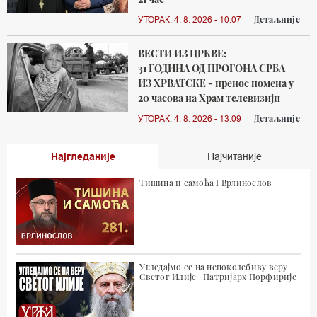
Детаљније
УТОРАК, 4. 8. 2026 - 10:07
ВЕСТИ ИЗ ЦРКВЕ:
31 ГОДИНА ОД ПРОГОНА СРБА
ИЗ ХРВАТСКЕ - пренос помена у
20 часова на Храм телевизији
Детаљније
УТОРАК, 4. 8. 2026 - 13:09
Најгледаније
Најчитаније
Тишина и самоћа I Врлинослов
Угледајмо се на непоколебиву веру
Светог Илије | Патријарх Порфирије