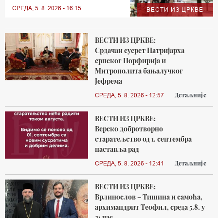
СРЕДА, 5. 8. 2026 - 16:15
ВЕСТИ ИЗ ЦРКВЕ
ВЕСТИ ИЗ ЦРКВЕ:
Срдачан сусрет Патријарха
српског Порфирија и
Митрополита бањалучког
Јефрема
Детаљније
СРЕДА, 5. 8. 2026 - 12:57
ВЕСТИ ИЗ ЦРКВЕ:
Верско добротворно
старатељство од 1. септембра
наставља рад
Детаљније
СРЕДА, 5. 8. 2026 - 12:41
ВЕСТИ ИЗ ЦРКВЕ:
Врлинослов – Тишина и самоћа,
архимандрит Теофил, среда 5.8. у
21 час