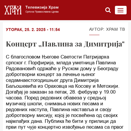
АУТОР: ХРАМ ТВ
УТОРАК, 25. 2. 2025 - 11:54
Kонцерт „Павлина за Димитрија"
С благословом Његове Светости Патријарха
српског г. Порфирија, млада уметница Павлина
Радовановић одржаће у Руском дому у Београду
добротворни концерт за лечење њеног
седамнаестогодишњег друга Димитрија
Баљошевића из Ораховца на Косову и Метохији.
Догађај је заказан за петак, 28. фебруар у 19.00
часова. Поред редовних обавеза у средњој
музичкој школи, снимања нових песама и
редовних наступа, Павлина наставља и своју
добротворну мисију, којој је посвећена од својих
најмлађих дана. Публика ће бити у прилици да
први пут чује концертно извођење песама са првог