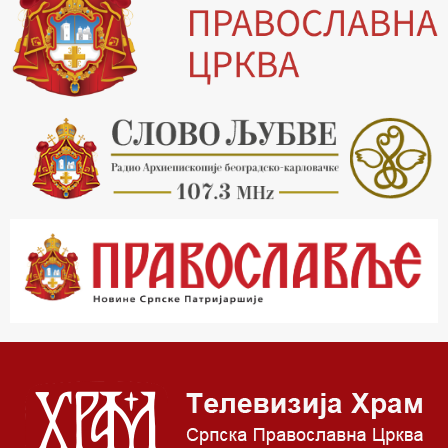
20.00 Вести из Цркве
20.15 Реч архијереја
20.30 Хроника Архиепископије
21.03 Врлинослов
22.03 Црквена предавања и трибине
23.00 Питања и одговори
00.03 Црквена предавања и трибине
01.03 Живе речи - подкаст
03.03 Јутарњи програм
05.00 Псалтир
06.00 Црквена предавања и трибине