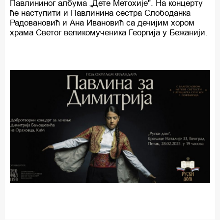
Павлининог албума „Дете Метохије". На концерту
ће наступити и Павлинина сестра Слободанка
Радовановић и Ана Ивановић са дечијим хором
храма Светог великомученика Георгија у Бежанији.