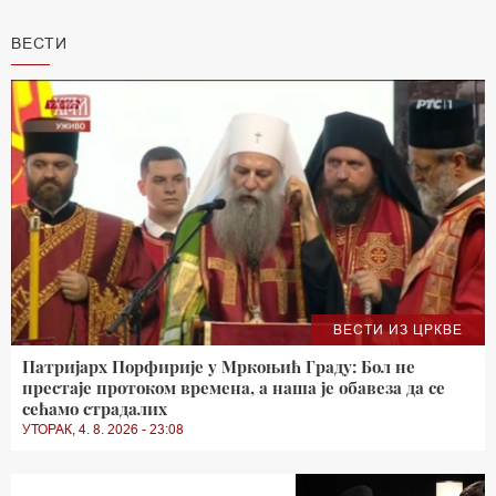
ВЕСТИ
ВЕСТИ ИЗ ЦРКВЕ
Патријарх Порфирије у Мркоњић Граду: Бол не
престаје протоком времена, а наша је обавеза да се
сећамо страдалих
УТОРАК, 4. 8. 2026 - 23:08