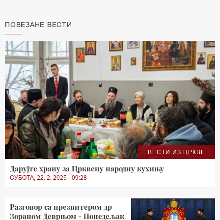
ПОВЕЗАНЕ ВЕСТИ
ВЕСТИ ИЗ ЦРКВЕ
Дарујте храну за Црквену народну кухињу
СУБОТА, 22. 2. 2025 - 09:28
Разговор са презвитером др
Зораном Деврњом - Понедељак