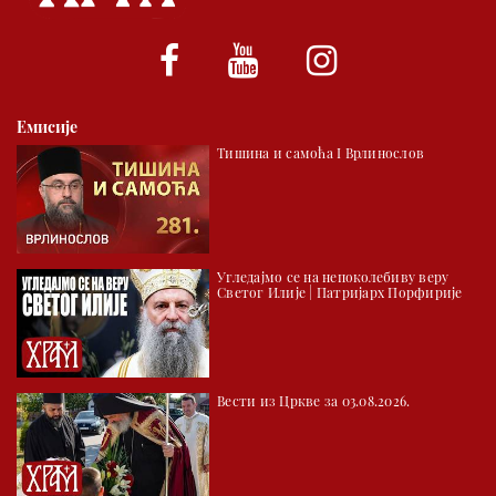
*најважније вести емитујемо на сваки пун сат
Емисије
Тишина и самоћа I Врлинослов
Угледајмо се на непоколебиву веру
Светог Илије | Патријарх Порфирије
Вести из Цркве за 03.08.2026.