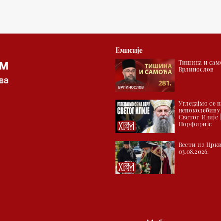
Емисије
Тишина и само
Врлинослов
Угледајмо се н
непоколебиву
Светог Илије 
Порфирије
Вести из Цркв
03.08.2026.