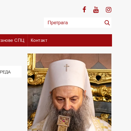
танове СПЦ
Контакт
РЕДА