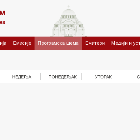
ија
Емисије
Програмска шема
Емитери
Медији и ус
НЕДЕЉА
ПОНЕДЕЉАК
УТОРАК
С