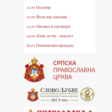
11.00 Псалтир
12.00 Фолклор магазин
13.00 Питања и одговори
14.00 Живе речи - подкаст
16.03 Поподневни програм
18.00 Псалтир
19.03 Млади у Цркви
19.30 Вечерње молитве
20.00 Вести из Цркве
20.15 Реч архијереја
20.30 Хроника Архиепископије
21.03 Врлинослов