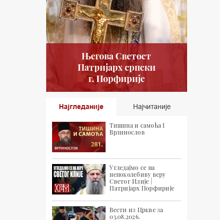
Његова Светост
Патријарх српски
г. Порфирије
Најгледаније
Најчитаније
Тишина и самоћа I
Врлинослов
Угледајмо се на
непоколебиву веру
Светог Илије |
Патријарх Порфирије
Вести из Цркве за
03.08.2026.