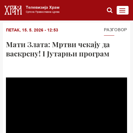
РАЗГОВОР
ПЕТАК, 15. 5. 2026 - 12:53
Мати Злата: Мртви чекају да
васкрсну! I Јутарњи програм