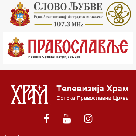
18.03 Кроз историју Београда
18.30 Врлинослов
19.40 Вечерње молитве
20.00 Вести из Цркве
20.15 Реч Архијереја
20.30 Час историје
22.03 Врлинослов – Света Гора
23.00 Палета културног наслеђа
00.03 Црквена предавања и трибине
01.03 Српски јерарси
01.30 Хроника Архиепископије
02.00 Тврђаве Дунава