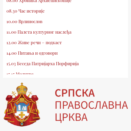
08.00 Хроника Архиепископије
08.30 Час историје
10.00 Врлинослов
11.00 Палета културног наслеђа
12.00 Живе речи – подкаст
14.00 Питања и одговори
15.03 Беседа Патријарха Порфирија
15.15 Молитве
15.30 Млади у Цркви
16.03 Српски јерарси
16.30 Хроника Архиепископије
17.03 Фолклор магазин
17.30 Тврђаве Дунава