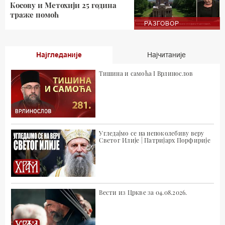
Косову и Метохији 25 година
траже помоћ
РАЗГОВОР
Најгледаније
Најчитаније
Тишина и самоћа I Врлинослов
Угледајмо се на непоколебиву веру
Светог Илије | Патријарх Порфирије
Вести из Цркве за 04.08.2026.