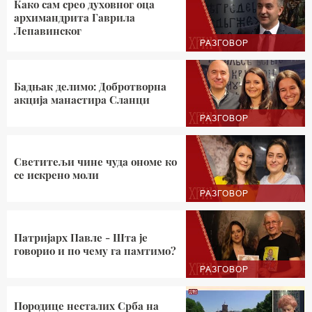
Како сам срео духовног оца
архимандрита Гаврила
Лепавинског
РАЗГОВОР
Бадњак делимо: Добротворна
акција манастира Сланци
РАЗГОВОР
Светитељи чине чуда ономе ко
се искрено моли
РАЗГОВОР
Патријарх Павле - Шта је
говорио и по чему га памтимо?
РАЗГОВОР
Породице несталих Срба на