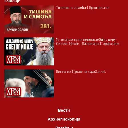
Емисије
02.30 Млади у Цркви
Тишина и самоћа I Врлинослов
03.03 Палета културног наслеђа
04.00 Час историје
05.30 Храм културе
Угледајмо се на непоколебиву веру
06.00 Црквена предавања и трибине
Светог Илије | Патријарх Порфирије
*најважније вести емитујемо на сваки пун сат
Вести из Цркве за 04.08.2026.
Вести
Архиепископија
Догађаји