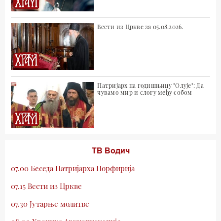
Вести из Цркве за 05.08.2026.
Патријарх на годишњицу "Олује": Да
чувамо мир и слогу међу собом
ТВ Водич
07.00 Беседа Патријарха Порфирија
07.15 Вести из Цркве
07.30 Јутарње молитве