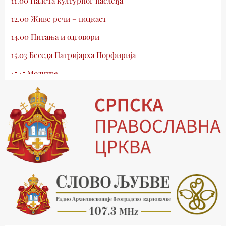
11.00 Палета културног наслеђа
12.00 Живе речи – подкаст
14.00 Питања и одговори
15.03 Беседа Патријарха Порфирија
15.15 Молитве
15.30 Млади у Цркви
16.03 Српски јерарси
16.30 Хроника Архиепископије
17.03 Фолклор магазин
17.30 Тврђаве Дунава
18.03 Кроз историју Београда
18.30 Врлинослов
19.40 Вечерње молитве