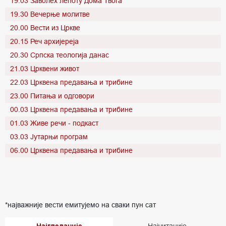
19.03 Заволех лепоту Дома Твога
19.30 Вечерње молитве
20.00 Вести из Цркве
20.15 Реч архијереја
20.30 Српска теологија данас
21.03 Црквени живот
22.03 Црквена предавања и трибине
23.00 Питања и одговори
00.03 Црквена предавања и трибине
01.03 Живе речи - подкаст
03.03 Јутарњи програм
06.00 Црквена предавања и трибине
*најважније вести емитујемо на сваки пун сат