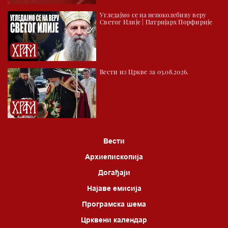
05.30 Храм културе
Угледајмо се на непоколебиву веру
06.00 Црквена предавања и трибине
Светог Илије | Патријарх Порфирије
*најважније вести емитујемо на сваки пун сат
Вести из Цркве за 03.08.2026.
Вести
Архиепископија
Догађаји
Најаве емисија
Програмска шема
Црквени календар