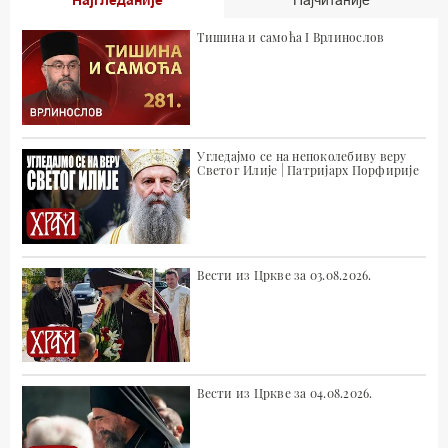
Најгледаније
Најчитаније
Тишина и самоћа I Врлинослов
Угледајмо се на непоколебиву веру
Светог Илије | Патријарх Порфирије
Вести из Цркве за 03.08.2026.
Вести из Цркве за 04.08.2026.