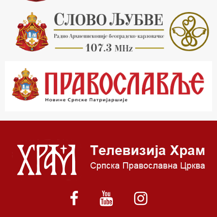
20.30 Млади у Цркви
21.03 Гугл пита
22.03 Црквена предавања и трибине
23.00 Питања и одговори
00.03 Гугл пита
01.03 Живе речи - подкаст
03.03 Јутарњи програм
05.00 Врлинослов – Света Гора
06.00 Гугл пита
*најважније вести емитујемо на сваки пун сат