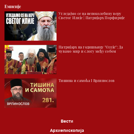
Емисије
Угледајмо се на непоколебиву веру
Светог Илије | Патријарх Порфирије
Патријарх на годишњицу "Олује": Да
чувамо мир и слогу међу собом
Тишина и самоћа I Врлинослов
Вести
Архиепископија