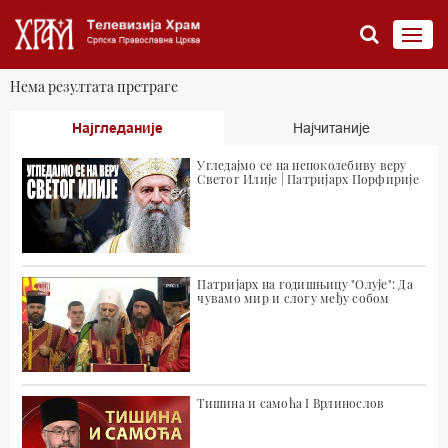
Нема резултата претраге
Најгледаније
Најчитаније
Угледајмо се на непоколебиву веру
Светог Илије | Патријарх Порфирије
Патријарх на годишњицу "Олује": Да
чувамо мир и слогу међу собом
Тишина и самоћа I Врлинослов