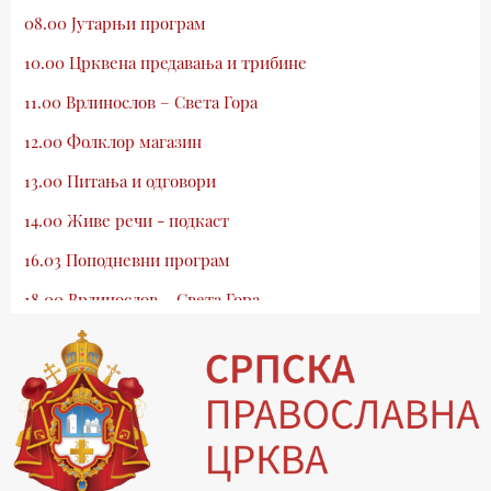
08.00 Јутарњи програм
10.00 Црквена предавања и трибине
11.00 Врлинослов – Света Гора
12.00 Фолклор магазин
13.00 Питања и одговори
14.00 Живе речи - подкаст
16.03 Поподневни програм
18.00 Врлинослов – Света Гора
19.03 Атлас памћења
19.30 Вечерње молитве
20.00 Вести из Цркве
20.15 Реч архијереја