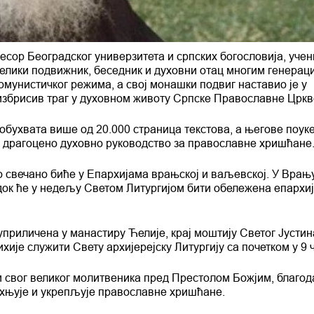
есор Београдског универзитета и српских богословија, учен
велики подвижник, беседник и духовни отац многим генерац
омунистичког режима, а свој монашки подвиг наставио је у
еизбрисив траг у духовном животу Српске Православне Цркв
бухвата више од 20.000 страница текстова, а његове поуке
су драгоцено духовно руководство за православне хришћане
 свечано биће у Епархијама врањској и ваљевској. У Врањ
док ће у недељу Светом Литургијом бити обележена епархиј
приличена у манастиру Ћелије, крај моштију Светог Јустина
е служити Свету архијерејску Литургију са почетком у 9 
и свог великог молитвеника пред Престолом Божјим, благо
ахњује и укрепљује православне хришћане.