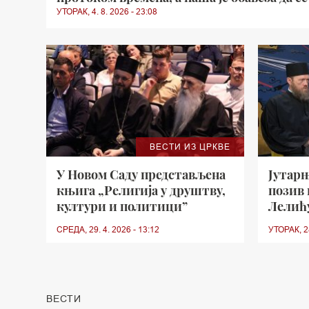
УТОРАК, 4. 8. 2026 - 23:08
ВЕСТИ ИЗ ЦРКВЕ
У Новом Саду представљена
Јутарњ
књига „Религија у друштву,
позив 
култури и политици”
Лелић
СРЕДА, 29. 4. 2026 - 13:12
УТОРАК, 28
ВЕСТИ