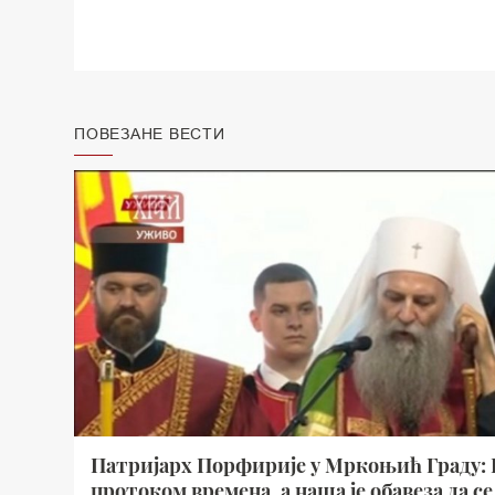
ПОВЕЗАНЕ ВЕСТИ
Патријарх Порфирије у Мркоњић Граду: Б
протоком времена, а наша је обавеза да с