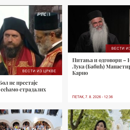
ВЕСТИ И
Питања и одговори – 
Лука (Бабић) Манасти
ВЕСТИ ИЗ ЦРКВЕ
Карно
ол не престаје
е сећамо страдалих
ПЕТАК, 7. 8. 2026 - 12:36