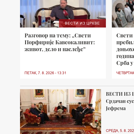
ВЕСТИ ИЗ ЦРКВЕ
Разговор на тему: „Свети
Свети
Порфирије Кавсокаливит:
преби
живот, дело и наслеђе“
доњохе
година
Срба у
ПЕТАК, 7. 8. 2026 - 13:31
ЧЕТВРТАК, 
ВЕСТИ ИЗ 
Срдачан су
Јефрема
СРЕДА, 5. 8. 202