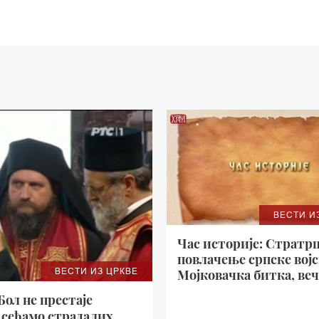
ВЕСТИ И
Час историје: Стратр
повлачење српске војс
ВЕСТИ ИЗ ЦРКВЕ
Мојковачка битка, веч
20.30
ол не престаје
е сећамо страдалих