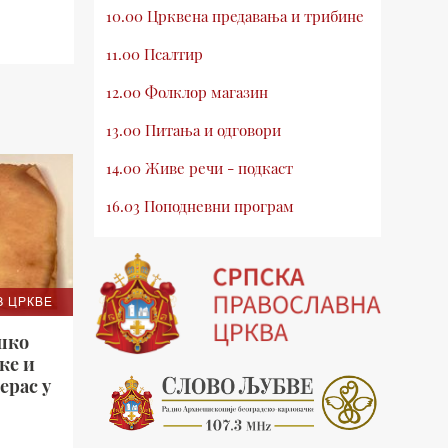
10.00 Црквена предавања и трибине
11.00 Псалтир
12.00 Фолклор магазин
13.00 Питања и одговори
14.00 Живе речи - подкаст
16.03 Поподневни програм
18.00 Псалтир
19.03 Млади у Цркви
З ЦРКВЕ
19.30 Вечерње молитве
шко
20.00 Вести из Цркве
ке и
ерас у
20.15 Реч архијереја
20.30 Хроника Архиепископије