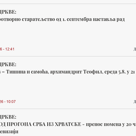
ЦРКВЕ:
отворно старатељство од 1. септембра наставља рад
Д
6 - 12:41
ЦРКВЕ:
– Тишина и самоћа, архимандрит Теофил, среда 5.8. у 21
Д
26 - 10:07
ЦРКВЕ:
ОД ПРОГОНА СРБА ИЗ ХРВАТСКЕ - пренос помена у 20 ч
евизији