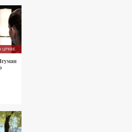
З ЦРКВЕ
Игуман
р