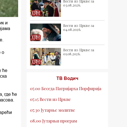
Вести из Цркве за
03.08.2026.
ик и
Вести из Цркве за
ијама
04.08.2026.
е.
Вести из Цркве за
 о
01.08.2026.
.
у ће
ска
ТВ Водич
07.00 Беседа Патријарха Порфирија
, где ће
07.15 Вести из Цркве
часова.
07.30 Јутарње молитве
дарећи
08.00 Јутарњи програм