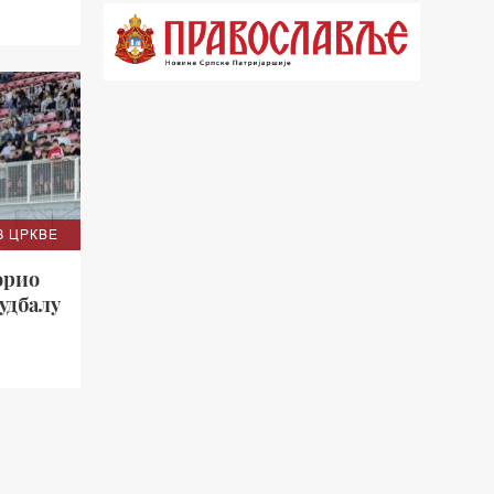
21.03 Врлинослов
22.03 Црквена предавања и трибине
23.00 Питања и одговори
00.03 Црквена предавања и трибине
01.03 Живе речи - подкаст
03.03 Јутарњи програм
З ЦРКВЕ
орио
05.00 Псалтир
удбалу
06.00 Црквена предавања и трибине
*најважније вести емитујемо на
сваки пун сат