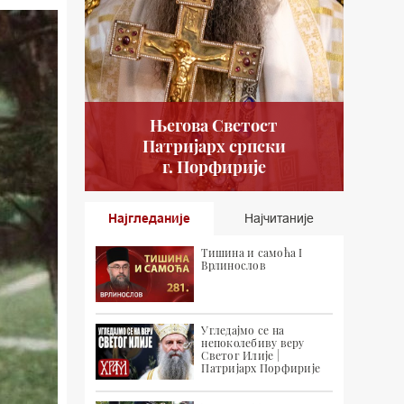
Његова Светост
Патријарх српски
г. Порфирије
Најгледаније
Најчитаније
Тишина и самоћа I
Врлинослов
Угледајмо се на
непоколебиву веру
Светог Илије |
Патријарх Порфирије