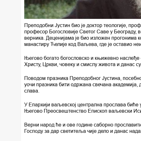
Преподобни Јустин био је доктор теологије, проф
професор Богословије Светог Саве у Београду, 
верника. Деценијама је био изложен прогонима к
манастиру Ћелије код Ваљева, где је оставио н
Његово богато богословско и књижевно наслеђе о
Христу, Цркви, човеку и смислу живота и данас 
Поводом празника Преподобног Јустина, посебно
уочи празника бити одржана свечана академија, 
слава.
У Епархији ваљевској централна прослава биће у
Његово Преосвештенство Епископ ваљевски Исихиј
Верни народ ће и ове године саборно прославит
Господу за дар светитеља чије дело и данас над