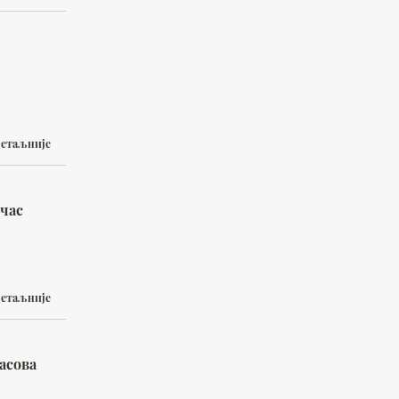
етаљније
 час
етаљније
асова