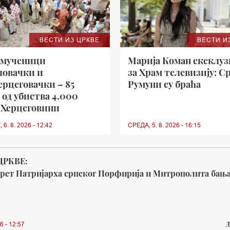
ВЕСТИ ИЗ ЦРКВЕ
ВЕСТИ И
 мученици
Марија Коман ексклу
ловачки и
за Храм телевизију: С
рцеговачки – 85
Румуни су браћа
 од убиства 4.000
 Херцеговини
6. 8. 2026 - 12:42
СРЕДА, 5. 8. 2026 - 16:15
ЦРКВЕ:
срет Патријарха српског Порфирија и Митрополита бањ
Д
6 - 12:57