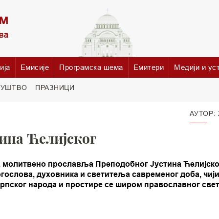
ија
Емисије
Програмска шема
Емитери
Медији и ус
РУШТВО
ПРАЗНИЦИ
АУТОР:
ина Ћелијског
а, молитвено прославља Преподобног Јустина Ћелијско
богослова, духовника и светитеља савременог доба, чиј
српског народа и простире се широм православног свет