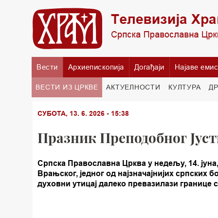
Вести
Архиепископија
Догађаји
Најаве емис
ВЕСТИ ИЗ ЦРКВЕ
АКТУЕЛНОСТИ
КУЛТУРА
Д
СУБОТА, 13. 6. 2026 - 15:38
Празник Преподобног Јуст
Српска Православна Црква у недељу, 14. јун
Врањског, једног од најзначајнијих српских 
духовни утицај далеко превазилази границе 