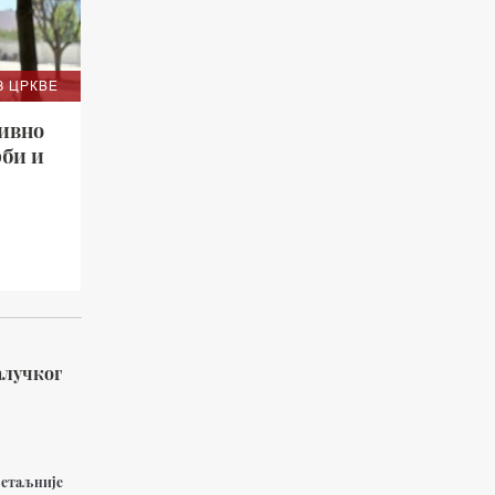
З ЦРКВЕ
зивно
рби и
алучког
етаљније