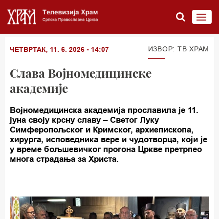
ИЗВОР: TВ ХРАМ
ЧЕТВРТАК, 11. 6. 2026 - 14:07
Слава Војномедицинске
академије
Војномедицинска академија прославила је 11.
јуна своју крсну славу – Светог Луку
Симферопољског и Кримског, архиепископа,
хирурга, исповедника вере и чудотворца, који је
у време бољшевичког прогона Цркве претрпео
многа страдања за Христа.