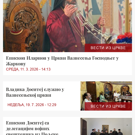
ВЕСТИ ИЗ ЦРКВЕ
Епископ Иларион у Цркви Вазнесења Господњег у
Жаркову
СРЕДА, 11. 3. 2026 - 14:13
Владика Доситеј служио у
Вазнесењској цркви
НЕДЕЉА, 19. 7. 2026 - 12:29
ВЕСТИ ИЗ ЦРКВЕ
Епископ Доситеј са
делегацијом војних
свештеника из Пољске