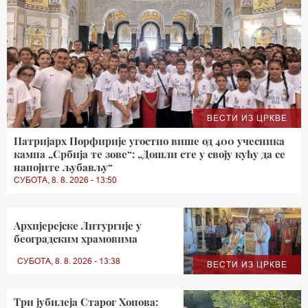
ВЕСТИ ИЗ ЦРКВЕ
Патријарх Порфирије угостио више од 400 учесника
кампа „Србија те зове“: „Дошли сте у своју кућу да се
напојите љубављу“
СУБОТА, 8. 8. 2026 - 13:50
Архијерејске Литургије у
београдским храмовима
СУБОТА, 8. 8. 2026 - 13:38
ВЕСТИ ИЗ ЦРКВЕ
Три јубилеја Старог Хопова: