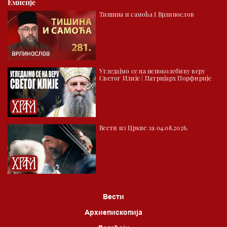
Емисије
02.30 Млади у Цркви
Тишина и самоћа I Врлинослов
03.03 Палета културног наслеђа
04.00 Час историје
05.30 Храм културе
Угледајмо се на непоколебиву веру
06.00 Црквена предавања и трибине
Светог Илије | Патријарх Порфирије
*најважније вести емитујемо на сваки пун сат
Вести из Цркве за 04.08.2026.
Вести
Архиепископија