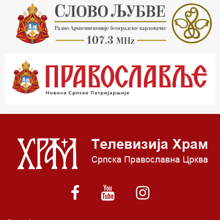
18.03 Кроз историју Београда
18.30 Врлинослов
19.40 Вечерње молитве
20.00 Вести из Цркве
20.15 Реч Архијереја
20.30 Час историје
22.03 Врлинослов – Света Гора
23.00 Палета културног наслеђа
00.03 Црквена предавања и трибине
01.03 Српски јерарси
01.30 Хроника Архиепископије
02.00 Тврђаве Дунава