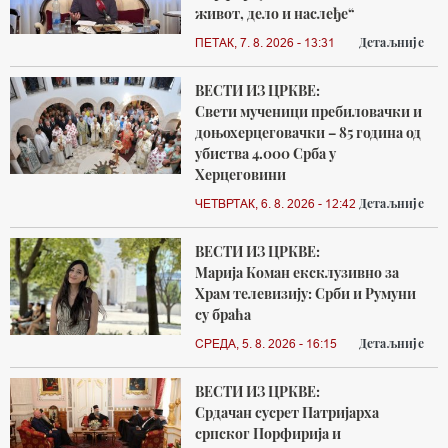
живот, дело и наслеђе“
Детаљније
ПЕТАК, 7. 8. 2026 - 13:31
ВЕСТИ ИЗ ЦРКВЕ:
Свети мученици пребиловачки и
доњохерцеговачки – 85 година од
убиства 4.000 Срба у
Херцеговини
Детаљније
ЧЕТВРТАК, 6. 8. 2026 - 12:42
ВЕСТИ ИЗ ЦРКВЕ:
Марија Коман ексклузивно за
Храм телевизију: Срби и Румуни
су браћа
Детаљније
СРЕДА, 5. 8. 2026 - 16:15
ВЕСТИ ИЗ ЦРКВЕ:
Срдачан сусрет Патријарха
српског Порфирија и