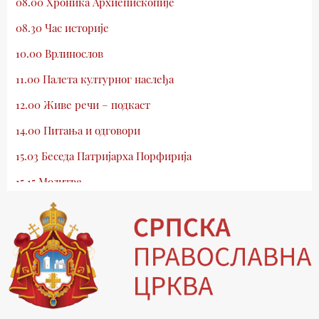
08.00 Хроника Архиепископије
08.30 Час историје
10.00 Врлинослов
11.00 Палета културног наслеђа
12.00 Живе речи – подкаст
14.00 Питања и одговори
15.03 Беседа Патријарха Порфирија
15.15 Молитве
15.30 Млади у Цркви
16.03 Српски јерарси
16.30 Хроника Архиепископије
17.03 Фолклор магазин
17.30 Тврђаве Дунава