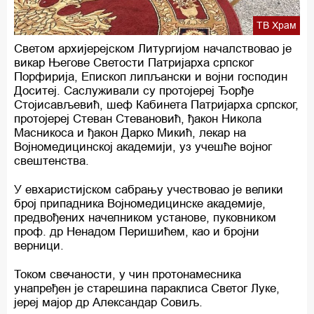
ТВ Храм
Светом архијерејском Литургијом началствовао је
викар Његове Светости Патријарха српског
Порфирија, Епископ липљански и војни господин
Доситеј. Саслуживали су протојереј Ђорђе
Стојисављевић, шеф Кабинета Патријарха српског,
протојереј Стеван Стевановић, ђакон Никола
Масникоса и ђакон Дарко Микић, лекар на
Војномедицинској академији, уз учешће војног
свештенства.
У евхаристијском сабрању учествовао је велики
број припадника Војномедицинске академије,
предвођених начелником установе, пуковником
проф. др Ненадом Перишићем, као и бројни
верници.
Током свечаности, у чин протонамесника
унапређен је старешина параклиса Светог Луке,
јереј мајор др Александар Совиљ.