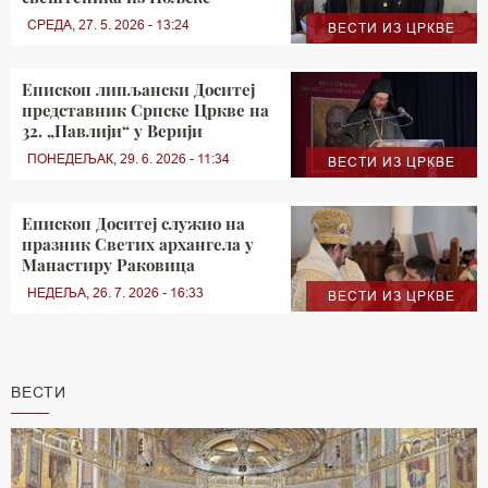
СРЕДА, 27. 5. 2026 - 13:24
ВЕСТИ ИЗ ЦРКВЕ
Епископ липљански Доситеј
представник Српске Цркве на
32. „Павлији“ у Верији
ПОНЕДЕЉАК, 29. 6. 2026 - 11:34
ВЕСТИ ИЗ ЦРКВЕ
Епископ Доситеј служио на
празник Светих архангела у
Mанастиру Раковица
НЕДЕЉА, 26. 7. 2026 - 16:33
ВЕСТИ ИЗ ЦРКВЕ
ВЕСТИ