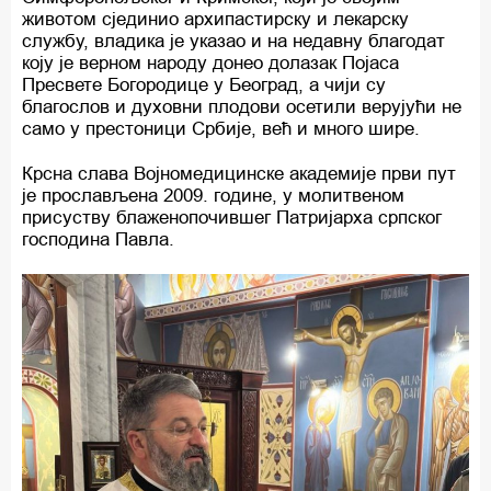
животом сјединио архипастирску и лекарску
службу, владика је указао и на недавну благодат
коју је верном народу донео долазак Појаса
Пресвете Богородице у Београд, а чији су
благослов и духовни плодови осетили верујући не
само у престоници Србије, већ и много шире.
Крсна слава Војномедицинске академије први пут
је прослављена 2009. године, у молитвеном
присуству блаженопочившег Патријарха српског
господина Павла.