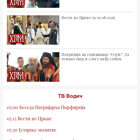
Вести из Цркве за 01.08.2026.
Патријарх на годишњицу "Олује": Да
чувамо мир и слогу међу собом
ТВ Водич
07.00 Беседа Патријарха Порфирија
07.15 Вести из Цркве
07.30 Јутарње молитве