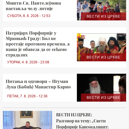
Мошти Св. Пантелејмона
наставља челу литије
СУБОТА, 8. 8. 2026 - 12:53
ВЕСТИ ИЗ ЦРКВЕ
Патријарх Порфирије у
Мркоњић Граду: Бол не
престаје протоком времена, а
наша је обавеза да се сећамо
страдалих
ВЕСТИ ИЗ ЦРКВЕ
УТОРАК, 4. 8. 2026 - 23:08
Питања и одговори – Игуман
Лука (Бабић) Манастир Карно
ПЕТАК, 7. 8. 2026 - 12:36
ВЕСТИ ИЗ ЦРКВЕ
ВЕСТИ ИЗ ЦРКВЕ:
Разговор на тему: „Свети
Порфирије Кавсокаливит: