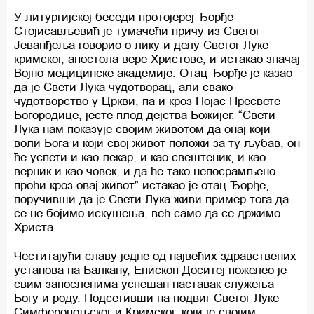
У литургијској беседи протојереј Ђорђе
Стојисављевић је тумачећи причу из Светог
Јеванђеља говорио о лику и делу Светог Луке
кримског, апостола вере Христове, и истакао значај
Војно медицинске академије. Отац Ђорђе је казао
да је Свети Лука чудотворац, али свако
чудотворство у Цркви, па и кроз Појас Пресвете
Богородице, јесте плод дејства Божијег. “Свети
Лука нам показује својим животом да онај који
воли Бога и који свој живот положи за ту љубав, он
ће успети и као лекар, и као свештеник, и као
верник и као човек, и да ће тако непосрамљено
проћи кроз овај живот” истакао је отац Ђорђе,
поручивши да је Свети Лука живи пример тога да
се не бојимо искушења, већ само да се држимо
Христа.
Честитајући славу једне од највећих здравствених
установа на Балкану, Епископ Доситеј пожелео је
свим запосленима успешан наставак служења
Богу и роду. Подсетивши на подвиг Светог Луке
Симферопољског и Кримског, који је својим