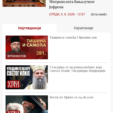
Митрополита бањалучког
Јефрема
Детаљније
СРЕДА, 5. 8. 2026 - 12:57
Најгледаније
Најчитаније
Тишина и самоћа I Врлинослов
Угледајмо се на непоколебиву веру
Светог Илије | Патријарх Порфирије
Вести из Цркве за 04.08.2026.