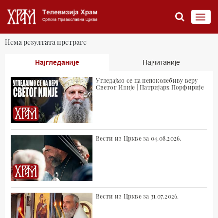
Нема резултата претраге
Најгледаније
Најчитаније
Угледајмо се на непоколебиву веру
Светог Илије | Патријарх Порфирије
Вести из Цркве за 04.08.2026.
Вести из Цркве за 31.07.2026.