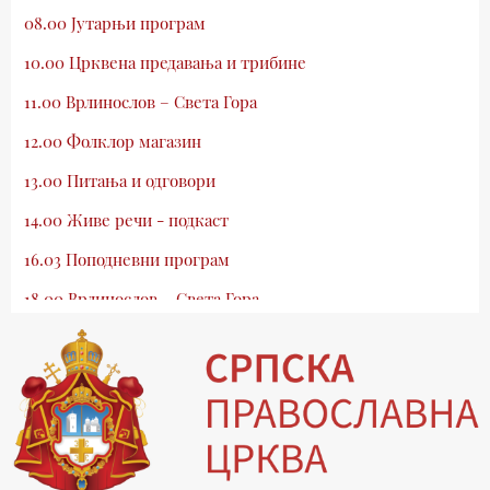
08.00 Јутарњи програм
10.00 Црквена предавања и трибине
11.00 Врлинослов – Света Гора
12.00 Фолклор магазин
13.00 Питања и одговори
14.00 Живе речи - подкаст
16.03 Поподневни програм
18.00 Врлинослов – Света Гора
19.03 Атлас памћења
19.30 Вечерње молитве
20.00 Вести из Цркве
20.15 Реч архијереја