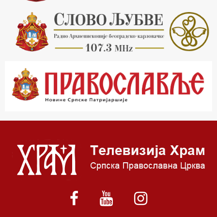
20.30 Млади у Цркви
21.03 Гугл пита
22.03 Црквена предавања и трибине
23.00 Питања и одговори
00.03 Гугл пита
01.03 Живе речи - подкаст
03.03 Јутарњи програм
05.00 Врлинослов – Света Гора
06.00 Гугл пита
*најважније вести емитујемо на сваки пун сат