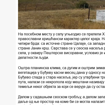
На посебном месту у селу угњездио се прелепи Х
православни хришћански карактер целог краја. Н
четири брда: са источне стране Цалаје, са запад
стране Јанин крш. Сврстава се у сеоска насеља 
села, у оквиру Пештерске висоравни, условио је 
делатности људи.
Оштра планинска клима, са дугим и оштрим зимам
вегетација у Буђеву касни месец дана у односу
Буђево спада у стара насеља, јер су утврђени тр
пута, налази се некропола коју мештани називају
темељи неког објекта за који се верује да су оста
Делом у садашњем сеоском гробљу, а делом запад
даље од ње простор на коме би се могла налазит