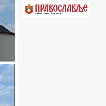
21.03 Врлинослов
22.03 Црквена предавања и трибине
23.00 Питања и одговори
00.03 Црквена предавања и трибине
01.03 Живе речи - подкаст
03.03 Јутарњи програм
05.00 Псалтир
06.00 Црквена предавања и трибине
*најважније вести емитујемо на
сваки пун сат