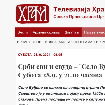
Вести
Архиепископија
Догађаји
Најаве емис
ВРЛИНОСЛОВ
ИЗДВАЈАМО ИЗ ПРОГРАМА ТВ ХР
СУБОТА, 28. 9. 2024 - 09:05
Срби сви и свуда – "Село Б
Субота 28.9. у 21.10 часова
Село Буђево се налази на северној страни Пе
Смештено је у висинском појасу преко 1300м 
станове. Према последњем попису у селу жив