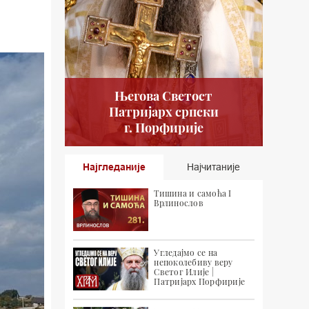
Његова Светост
Патријарх српски
г. Порфирије
Најгледаније
Најчитаније
Тишина и самоћа I
Врлинослов
Угледајмо се на
непоколебиву веру
Светог Илије |
Патријарх Порфирије