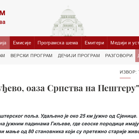
ија
Емисије
Програмска шема
Емитери
Медији и ус
АМ
ВЕРСКИ ПРОГРАМ
ДЕЧИЈИ ПРОГРАМ
РАЗГОВОРИ
ИЗВОР:
уђево, оаза Српства на Пештеру"
штерског поља. Удаљено је око 25 км јужно од Сјенице.
на јужним падинама Гиљеве, где сеоске породице имају
и мање од 80 становника који су претежно старије жив