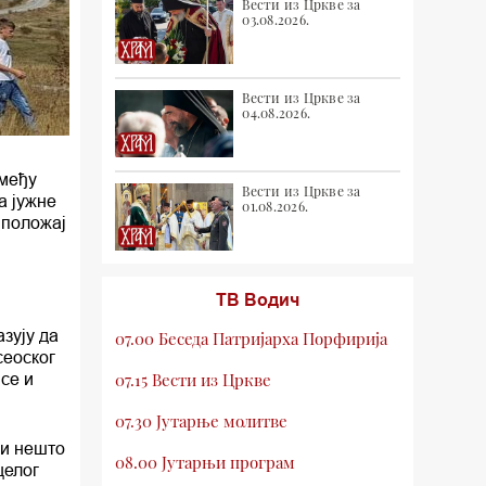
Вести из Цркве за
03.08.2026.
Вести из Цркве за
04.08.2026.
змеђу
Вести из Цркве за
а јужне
01.08.2026.
 положај
ТВ Водич
зују да
07.00 Беседа Патријарха Порфирија
сеоског
се и
07.15 Вести из Цркве
07.30 Јутарње молитве
 и нешто
08.00 Јутарњи програм
целог