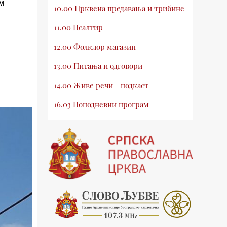
ом
10.00 Црквена предавања и трибине
11.00 Псалтир
12.00 Фолклор магазин
13.00 Питања и одговори
14.00 Живе речи - подкаст
16.03 Поподневни програм
18.00 Псалтир
19.03 Млади у Цркви
19.30 Вечерње молитве
20.00 Вести из Цркве
20.15 Реч архијереја
20.30 Хроника Архиепископије