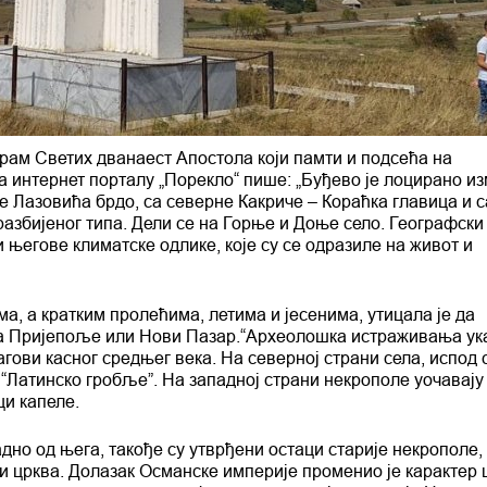
рам Светих дванаест Апостола који памти и подсећа на
а интернет порталу „Порекло“ пише: „Буђево је лоцирано и
не Лазовића брдо, са северне Какриче – Кораћка главица и с
разбијеног типа. Дели се на Горње и Доње село. Географски
и његове климатске одлике, које су се одразиле на живот и
а, а кратким пролећима, летима и јесенима, утицала је да
 на Пријепоље или Нови Пазар.“Археолошка истраживања ука
агови касног средњег века. На северној страни села, испод 
 “Латинско гробље”. На западној страни некрополе уочавају 
ци капеле.
но од њега, такође су утврђени остаци старије некрополе,
и црква. Долазак Османске империје променио је карактер 