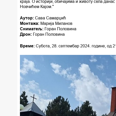
краја. О историји, обичајима и животу села дана
Новчићем Кајом."
Аутор:
Сава Самарџић
Монтажа:
Марија Миланов
Сниматељ:
Горан Половина
Дрон:
Горан Половина
Време:
Субота, 28. септембар 2024. године, од 2