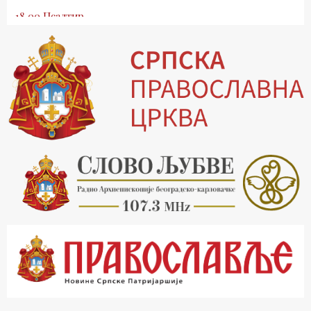
18.00 Псалтир
19.03 Млади у Цркви
19.30 Вечерње молитве
20.00 Вести из Цркве
20.15 Реч архијереја
20.30 Хроника Архиепископије
21.03 Врлинослов
22.03 Црквена предавања и трибине
23.00 Питања и одговори
00.03 Црквена предавања и трибине
01.03 Живе речи - подкаст
03.03 Јутарњи програм