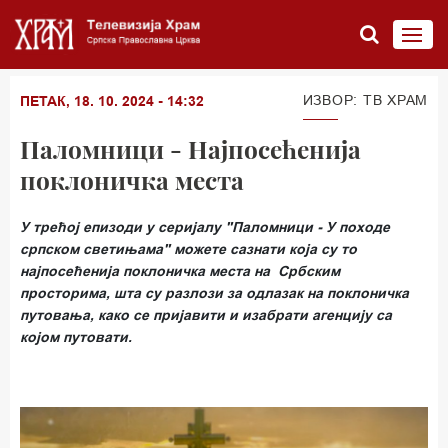
ИЗВОР: ТВ ХРАМ
ПЕТАК, 18. 10. 2024 - 14:32
Паломници - Најпосећенија
поклоничка места
У трећој епизоди у серијалу "Паломници - У походе
српском светињама" можете сазнати која су то
најпосећенија поклоничка места на Србским
просторима, шта су разлози за одлазак на поклоничка
путовања, како се пријавити и изабрати агенцију са
којом путовати.