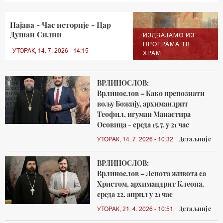
Најава - Час историје - Цар
Душан Силни
ИЗДВАЈАМО ИЗ
ПРОГРАМА ТВ
УТОРАК, 14. 7. 2026 - 14:15
ХРАМ
ВРЛИНОСЛОВ:
Врлинослов – Како препознати
вољу Божију, архимандрит
Теофил, игуман Манастира
Осовица - среда 15.7. у 21 час
Детаљније
УТОРАК, 14. 7. 2026 - 10:32
ВРЛИНОСЛОВ:
Врлинослов – Лепота живота са
Христом, архимандрит Клеопа,
среда 22. април у 21 час
Детаљније
УТОРАК, 21. 4. 2026 - 10:51