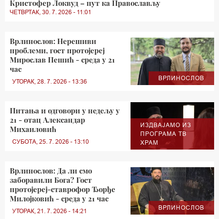
Кристофер Локвуд – пут ка Православљу
ЧЕТВРТАК, 30. 7. 2026 - 11:01
Врлинослов: Нерешиви
проблеми, гост протојереј
Мирослав Пешић - среда у 21
час
ВРЛИНОСЛОВ
УТОРАК, 28. 7. 2026 - 13:36
Питања и одговори у недељу у
21 - отац Александар
ИЗДВАЈАМО ИЗ
Михаиловић
ПРОГРАМА ТВ
СУБОТА, 25. 7. 2026 - 13:10
ХРАМ
Врлинослов: Да ли смо
заборавили Бога? Гост
протојереј-ставрофор Ђорђе
Милојковић - среда у 21 час
ВРЛИНОСЛОВ
УТОРАК, 21. 7. 2026 - 14:21