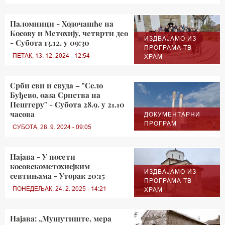
Паломници - Ходочашће на
Косову и Метохију, четврти део
ИЗДВАЈАМО ИЗ
- Субота 13.12. у 09:30
ПРОГРАМА ТВ
ПЕТАК, 13. 12. 2024 - 12:54
ХРАМ
Срби сви и свуда – "Село
Буђево, оаза Српства на
Пештеру" - Субота 28.9. у 21.10
часова
ДОКУМЕНТАРНИ
ПРОГРАМ
СУБОТА, 28. 9. 2024 - 09:05
Најава - У посети
косовскометохисјким
ИЗДВАЈАМО ИЗ
севтињама - Уторак 20:15
ПРОГРАМА ТВ
ПОНЕДЕЉАК, 24. 2. 2025 - 14:21
ХРАМ
Најава: „Мушутиште, мера