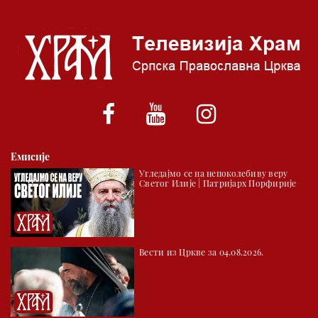
05.00 Псалтир
06.00 Црквена предавања и трибине
*најважније вести емитујемо на сваки пун сат
Емисије
Угледајмо се на непоколебиву веру
Светог Илије | Патријарх Порфирије
Вести из Цркве за 04.08.2026.