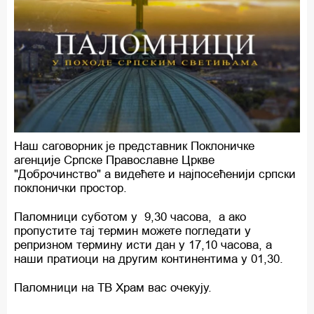
Наш саговорник је представник Поклоничке
агенције Српске Православне Цркве
"Доброчинство" а видећете и најпосећенији српски
поклонички простор.
Паломници суботом у 9,30 часова, а ако
пропустите тај термин можете погледати у
репризном термину исти дан у 17,10 часова, а
наши пратиоци на другим континентима у 01,30.
Паломници на ТВ Храм вас очекују.