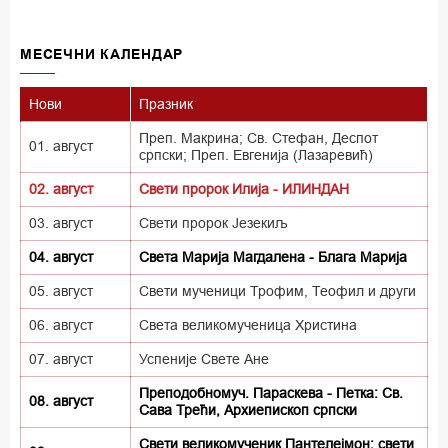
MECEЧНИ КАЛЕНДАР
Нови
Празник
Преп. Макрина; Св. Стефан, Деспот
01. август
српски; Преп. Евгенија (Лазаревић)
02. август
Свети пророк Илија - ИЛИНДАН
03. август
Свети пророк Језекиљ
04. август
Света Марија Магдалена - Блага Марија
05. август
Свети мученици Трофим, Теофил и други
06. август
Света великомученица Христина
07. август
Успеније Свете Ане
Преподобномуч. Параскева - Петка: Св.
08. август
Сава Трећи, Архиепископ српски
Свети великомученик Пантелејмон; свети