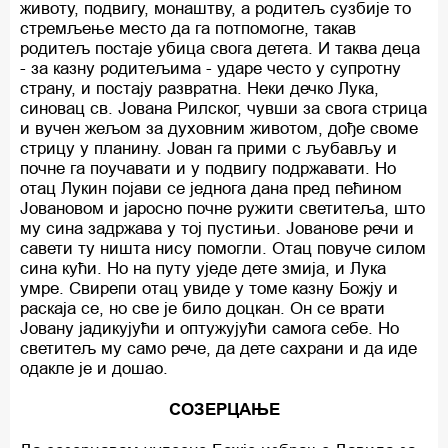
животу, подвигу, монаштву, а родитељ сузбије то
стремљење место да га потпомогне, такав
родитељ постаје убица свога детета. И таква деца
- за казну родитељима - ударе често у супротну
страну, и постају развратна. Неки дечко Лука,
синовац св. Јована Рилског, чувши за свога стрица
и вучен жељом за духовним животом, дође своме
стрицу у планину. Јован га прими с љубављу и
почне га поучавати и у подвигу подржавати. Но
отац Лукин појави се једнога дана пред пећином
Јовановом и јаросно почне ружити светитеља, што
му сина задржава у тој пустињи. Јованове речи и
савети ту ништа нису помогли. Отац повуче силом
сина кући. Но на путу уједе дете змија, и Лука
умре. Свирепи отац увиде у томе казну Божју и
раскаја се, но све је било доцкан. Он се врати
Јовану јадикујући и оптужујући самога себе. Но
светитељ му само рече, да дете сахрани и да иде
одакле је и дошао.
СОЗЕРЦАЊЕ