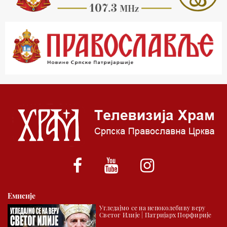
23.00 Питања и одговори
00.03 Гугл пита
01.03 Живе речи - подкаст
03.03 Јутарњи програм
05.00 Врлинослов – Света Гора
06.00 Гугл пита
*најважније вести емитујемо на сваки пун сат
Емисије
Угледајмо се на непоколебиву веру
Светог Илије | Патријарх Порфирије