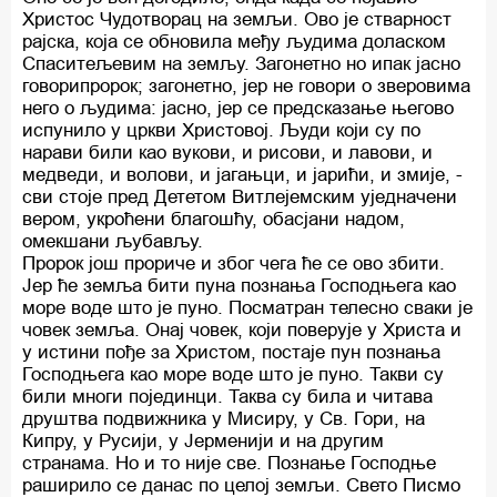
Христос Чудотворац на земљи. Ово је стварност
рајска, која се обновила међу људима доласком
Спаситељевим на земљу. Загонетно но ипак јасно
говорипророк; загонетно, јер не говори о зверовима
него о људима: јасно, јер се предсказање његово
испунило у цркви Христовој. Људи који су по
нарави били као вукови, и рисови, и лавови, и
медведи, и волови, и јагањци, и јарићи, и змије, -
сви стоје пред Дететом Витлејемским уједначени
вером, укроћени благошћу, обасјани надом,
омекшани љубављу.
Пророк још прориче и због чега ће се ово збити.
Јер ће земља бити пуна познања Господњега као
море воде што је пуно. Посматран телесно сваки је
човек земља. Онај човек, који поверује у Христа и
у истини пође за Христом, постаје пун познања
Господњега као море воде што је пуно. Такви су
били многи појединци. Таква су била и читава
друштва подвижника у Мисиру, у Св. Гори, на
Кипру, у Русији, у Јерменији и на другим
странама. Но и то није све. Познање Господње
раширило се данас по целој земљи. Свето Писмо