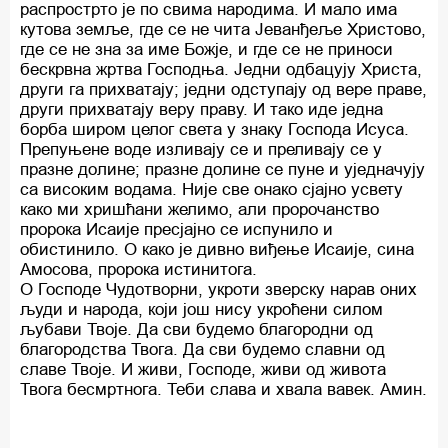
распрострто је по свима народима. И мало има
кутова земље, где се не чита Јеванђеље Христово,
где се не зна за име Божје, и где се не приноси
бескрвна жртва Господња. Једни одбацују Христа,
други га прихватају; једни одступају од вере праве,
други прихватају веру праву. И тако иде једна
борба широм целог света у знаку Господа Исуса.
Препуњене воде изливају се и преливају се у
празне долине; празне долине се пуне и уједначују
са високим водама. Није све онако сјајно усвету
како ми хришћани желимо, али пророчанство
пророка Исаије пресјајно се испунило и
обистинило. О како је дивно виђење Исаије, сина
Амосова, пророка истинитога.
О Господе Чудотворни, укроти зверску нарав оних
људи и народа, који још нису укроћени силом
љубави Твоје. Да сви будемо благородни од
благородства Твога. Да сви будемо славни од
славе Твоје. И живи, Господе, живи од живота
Твога бесмртнога. Теби слава и хвала вавек. Амин.