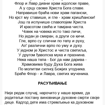
Флор и Лавр дивни храм идолски праве,
А у срцу своме Христа Бога славе.
Направише браћа нови храм пагански,
Но крст му ставише, и гле - храм хришћански!
Још га испунише славопојем Христа
И красотом свећа и тамјана чиста.
Човек на човека исто тако личи,
Но један је смеран, а други се кичи.
Гле, врло су слични по телу и руху,
Ал' различни врло по уму и духу.
У једном је Христос и чиста светиља,
У другом ђаволска мука и празнина.
Нека наша тела - Бог да нам дарива -
Храмовима буду Духа Бога жива
По молитви силној Божјих угодника.
Браће Флор - и Лавра, светих мученика.
РАСУЂИВАЊЕ
Није редак случај, нарочито у наше време, да
родитељи постану виновници духовне смрти своје
деце. Кадгод дете има стремљење ка духовном