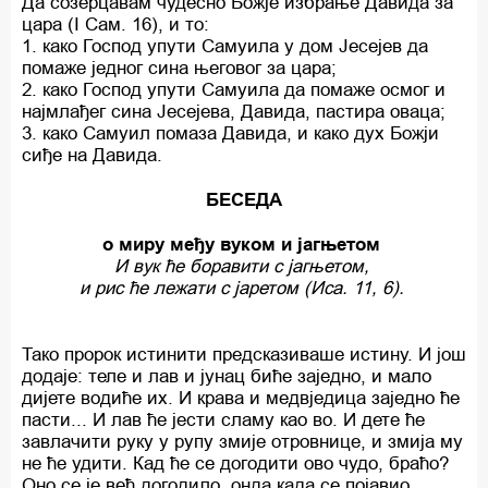
Да созерцавам чудесно Божје избрање Давида за
цара (I Сам. 16), и то:
1. како Господ упути Самуила у дом Јесејев да
помаже једног сина његовог за цара;
2. како Господ упути Самуила да помаже осмог и
најмлађег сина Јесејева, Давида, пастира оваца;
3. како Самуил помаза Давида, и како дух Божји
сиђе на Давида.
БЕСЕДА
о миру међу вуком и јагњетом
И вук ће боравити с јагњетом,
и рис ће лежати с јаретом (Иса. 11, 6).
Тако пророк истинити предсказиваше истину. И још
додаје: теле и лав и јунац биће заједно, и мало
дијете водиће их. И крава и медвједица заједно ће
пасти... И лав ће јести сламу као во. И дете ће
завлачити руку у рупу змије отровнице, и змија му
не ће удити. Кад ће се догодити ово чудо, браћо?
Оно се је већ догодило, онда када се појавио