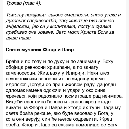
Тропар (глас 4):
Темељу покајања, законе смерности, слико утехе и
духовног савршенстба, твој живот је био сличан
анђелском, јер си у молитвама, посту и сузама
пребивао оче Јоване. Зато моли Христа Бога за
душе наше.
Свети мученик Флор и Лавр
Браћа и по телу и по духу и по занимању. Беху
обојица ревносни хришћани, а по занату
каменоресци. Живљаху у Илирији. Неки кнез
незнабожачки запосли их на зидању храма
идолског. Догоди се при њиховом раду, да један
одломак камена одскочи и удари у око сина
жречевог, који радознало посматраше рад неимара.
Видећи свог сина ћорава и крвава жрец стаде
викати на Флора и Лавра и хтеде их тући. Тада му
света браћа рекоше, ако буде веровао у Бога, у
кога они верују, син ће његов оздравити. Жрец
обећа. Флор и Лавр са сузама помолише се Богу