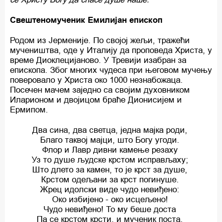
Свештеномученик Емилијан епископ
Родом из Јерменије. По својој жељи, тражећи
мучеништва, оде у Италију да проповеда Христа, у
време Диоклецијаново. У Тревији изабран за
епископа. Због многих чудеса при његовом мучењу
поверовало у Христа око 1000 незнабожаца.
Посечен мачем заједно са својим духовником
Иларионом и двојицом браће Дионисијем и
Ермипом.
Два сина, два светца, једна мајка роди,
Благо таквој мајци, што Богу угоди.
Флор и Лавр дивни камење резаху
Уз то душе људске крстом исправљаху;
Што длето за камен, то је крст за душе,
Крстом одељани за крст погинуше.
Жрец идолски виде чудо невиђено:
Око избијено - око исцељено!
Чудо невиђено! То му беше доста
Па се крстом крсти, и мученик поста.