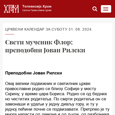
ЦРКВЕНИ КАЛЕНДАР ЗА СУБОТУ 31. 08. 2024.
Свети мученик Флор;
преподобни Јован Рилски
Преподобни Јован Рилски
Овај велики подвижник и светилник цркве
православне родио се близу Софије у месту
Скрину, у време цара Бориса. Родио се од бедних
но честитих родитеља. По смрти родитеља он се
замонаши и удаљи у једну дивљу гору, и ту у
једној пећини почне се подвизавати. Претрпео је ту
многе напасти од демона и од људи, од разбојника