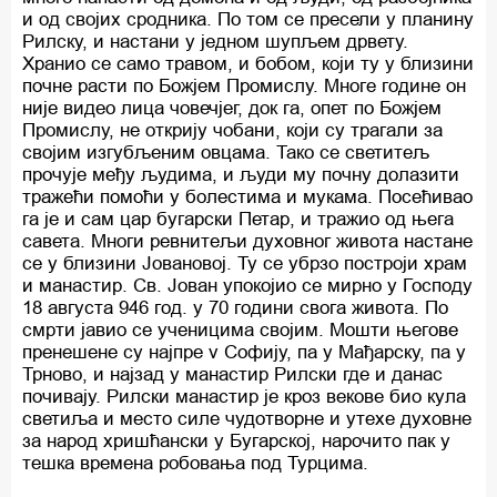
и од својих сродника. По том се пресели у планину
Рилску, и настани у једном шупљем дрвету.
Хранио се само травом, и бобом, који ту у близини
почне расти по Божјем Промислу. Многе године он
није видео лица човечјег, док га, опет по Божјем
Промислу, не открију чобани, који су трагали за
својим изгубљеним овцама. Тако се светитељ
прочује међу људима, и људи му почну долазити
тражећи помоћи у болестима и мукама. Посећивао
га је и сам цар бугарски Петар, и тражио од њега
савета. Многи ревнитељи духовног живота настане
се у близини Јовановој. Ту се убрзо построји храм
и манастир. Св. Јован упокојио се мирно у Господу
18 августа 946 год. у 70 години свога живота. По
смрти јавио се ученицима својим. Мошти његове
пренешене су најпре v Софију, па у Мађарску, па у
Трново, и најзад у манастир Рилски где и данас
почивају. Рилски манастир је кроз векове био кула
светиља и место силе чудотворне и утехе духовне
за народ хришћански у Бугарској, нарочито пак у
тешка времена робовања под Турцима.