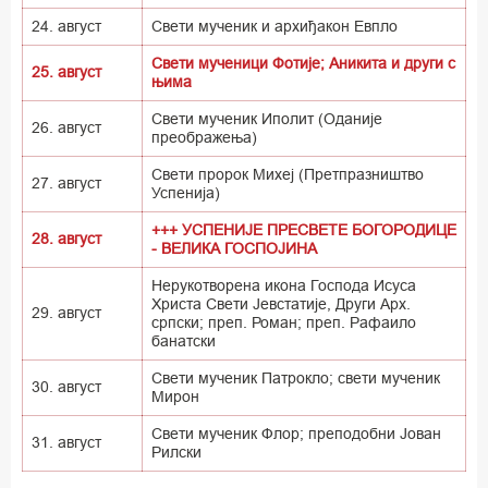
24. август
Свети мученик и архиђакон Евпло
Свети мученици Фотије; Аникита и други с
25. август
њима
Свети мученик Иполит (Оданије
26. август
преображења)
Свети пророк Михеј (Претпразништво
27. август
Успенија)
+++ УСПЕНИЈЕ ПРЕСВЕТЕ БОГОРОДИЦЕ
28. август
- ВЕЛИКА ГОСПОЈИНА
Нерукотворена икона Господа Исуса
Христа Свети Јевстатије, Други Арх.
29. август
српски; преп. Роман; преп. Рафаило
банатски
Свети мученик Патрокло; свети мученик
30. август
Мирон
Свети мученик Флор; преподобни Јован
31. август
Рилски