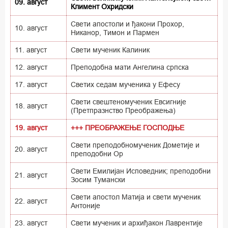
09. август
Климент Охридски
Свети апостоли и ђакони Прохор,
10. август
Никанор, Тимон и Пармен
11. август
Свети мученик Калиник
12. август
Преподобна мати Ангелина српска
17. август
Светих седам мученика у Ефесу
Свети свештеномученик Евсигније
18. август
(Претпразнство Преображења)
19. август
+++ ПРЕОБРАЖЕЊЕ ГОСПОДЊЕ
Свети преподобномученик Дометије и
20. август
преподобни Ор
Свети Емилијан Исповедник; преподобни
21. август
Зосим Тумански
Свети апостол Матија и свети мученик
22. август
Антоније
23. август
Свети мученик и архиђакон Лаврентије