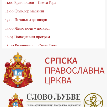
11.00 Врлинослов – Света Гора
12.00 Фолклор магазин
13.00 Питања и одговори
14.00 Живе речи - подкаст
16.03 Поподневни програм
18.00 Врлинослов – Света Гора
19.03 Атлас памћења
19.30 Вечерње молитве
20.00 Вести из Цркве
20.15 Реч архијереја
20.30 Млади у Цркви
21.03 Гугл пита
22.03 Црквена предавања и трибине