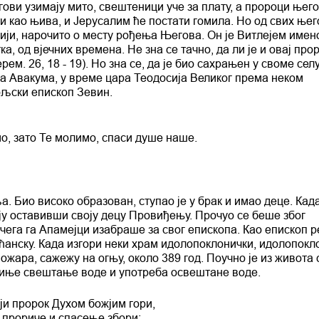
гови узимају мито, свештеници уче за плату, а пророци њег
ати као њива, и Јерусалим ће постати гомила. Но од свих ње
ији, нарочито о месту рођења Његова. Он је Витлејем имен
а, од вјечних времена. Не зна се тачно, да ли је и овај про
ем. 26, 18 - 19). Но зна се, да је био сахрањен у своме селу,
а Авакума, у време цара Теодосија Великог према неком
ољски епископ Зевин.
о, зато Те молимо, спаси душе наше.
. Био високо образован, ступао је у брак и имао деце. Кад
ју оставивши своју децу Провиђењу. Прочуо се беше због
 чега га Апамејци изабраше за свог епископа. Као епископ 
ћанску. Када изгори неки храм идолопоклонички, идолопокл
ожара, сажежу на огњу, около 389 год. Поучно је из живота 
омиње свештање воде и употреба освештане воде.
ји пророк Духом божјим гори,
 прориче и спасење збори: