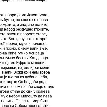
 поглавари дома Јаковљева,
њ букне, не спасе се плева.
 мрзите, а зло, зло волите,
ји народ бездушно глобите,
те закон и пророке старе,
ате Бога, слушате гатаре!
 доћи беда, мука и ридање,
, и позно, к небу вапијање,
ија биће гумно Асираца
им гумно бесних Халдејаца.
Витлејеме Ефрато малени,
 најмањи, најмилиј' си мени
ћ' изаћи Вожд који нам треба
д је његов из дубина неба,
ви жарке Он ће доћи радо
ним жезлом пaшће своје стадо.
гова стиће до свију крајева
му с небом милошту да пева
 царити, Он ће тај мир бити,
 човечји Собом прославити. -