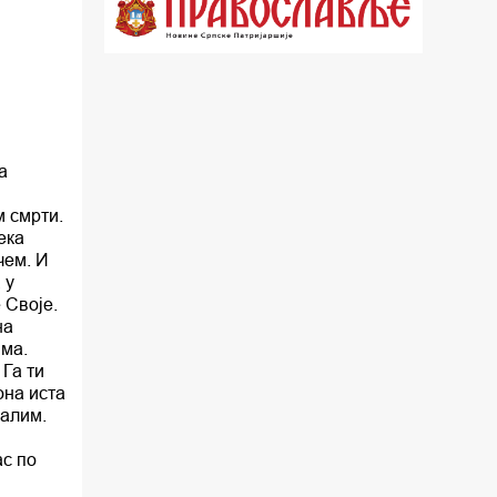
18.30 Врлинослов
19.40 Вечерње молитве
20.00 Вести из Цркве
20.15 Реч Архијереја
а
20.30 Час историје
 смрти.
ека
22.03 Врлинослов – Света Гора
чем. И
 у
23.00 Палета културног наслеђа
 Своје.
на
00.03 Црквена предавања и трибине
има.
 Га ти
01.03 Српски јерарси
она иста
салим.
01.30 Хроника Архиепископије
ас по
02.00 Тврђаве Дунава