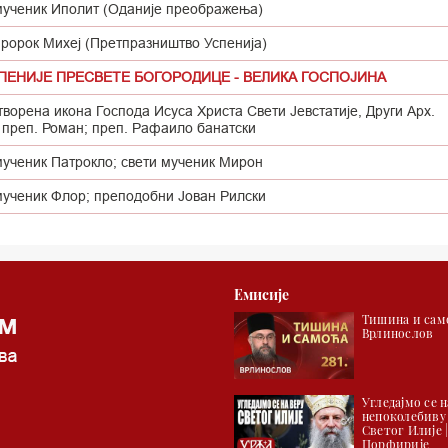
мученик Иполит (Оданије преображења)
пророк Михеј (Претпразништво Успенија)
СПЕНИЈЕ ПРЕСВЕТЕ БОГОРОДИЦЕ - ВЕЛИКА ГОСПОЈИНА
ворена икона Господа Исуса Христа Свети Јевстатије, Други Арх.
 преп. Роман; преп. Рафаило банатски
мученик Патрокло; свети мученик Мирон
мученик Флор; преподобни Јован Рилски
Емисије
Тишина и само
Врлинослов
Угледајмо се н
непоколебиву
Светог Илије 
Порфирије