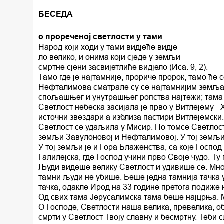
БЕСЕДА
о прореченој светлости у тами
Народ који ходи у тами видјеће видје-
ло велико, и онима који сједе у земљи
смртне сјени засвијетлиће видјело (Иса. 9, 2).
Тамо где је најтамније, прориче пророк, тамо ћ
Нефталимова сматрале су се најтамнијим земља
спољашњег и унутрашњег ропства најтежи; тама 
Светлост небеска засијала је прво у Витлејему - 
источни звездари а изблиза пастири Витлејемски
Светлост се удаљила у Мисир. По томсе Светлост 
земљи Завулоновој и Нефталимовој. У тој земљи 
У тој земљи је и Гора Блаженства, са које Господ
Галилејска, где Господ учини прво Своје чудо. Т
Људи видеше велику Светлост и удивише се. Мног
тамни људи не убише. Беше једна тамнија тачка у 
тачка, одакле Ирод на 33 године претога подиже к
Од свих тама Јерусалимска тама беше најцрња. 
О Господе, Светлости наша велика, превелика, об
смрти у Светлост Твоју славну и бесмртну. Теби 