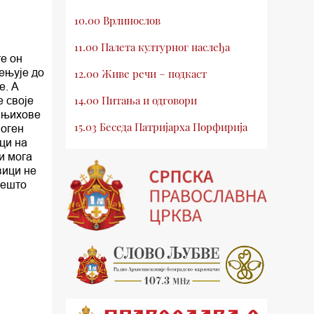
10.00 Врлинослов
11.00 Палета културног наслеђа
те он
ењује до
12.00 Живе речи – подкаст
е. А
14.00 Питања и одговори
е своје
о њихове
15.03 Беседа Патријарха Порфирија
моген
аци на
15.15 Молитве
ни мога
вици не
15.30 Млади у Цркви
нешто
16.03 Српски јерарси
16.30 Хроника Архиепископије
17.03 Фолклор магазин
17.30 Тврђаве Дунава
18.03 Кроз историју Београда