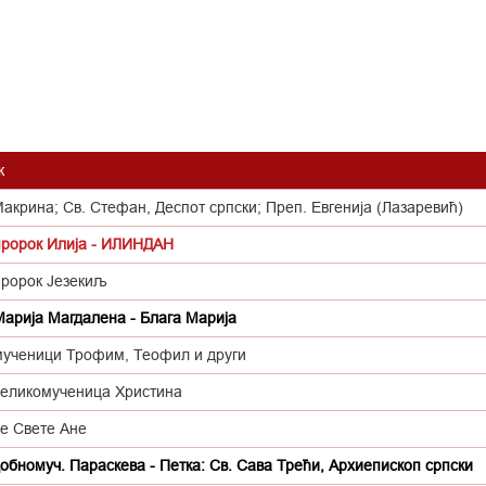
к
акрина; Св. Стефан, Деспот српски; Преп. Евгенија (Лазаревић)
пророк Илија - ИЛИНДАН
пророк Језекиљ
Марија Магдалена - Блага Марија
мученици Трофим, Теофил и други
великомученица Христина
је Свете Ане
обномуч. Параскева - Петка: Св. Сава Трећи, Архиепископ српски