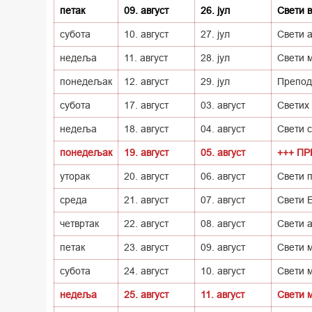
петак
09. август
26. јул
Свети 
субота
10. август
27. јул
Свети 
недеља
11. август
28. јул
Свети 
понедељак
12. август
29. јул
Препод
субота
17. август
03. август
Светих
недеља
18. август
04. август
Свети 
понедељак
19. август
05. август
+++ П
уторак
20. август
06. август
Свети 
среда
21. август
07. август
Свети 
четвртак
22. август
08. август
Свети а
петак
23. август
09. август
Свети 
субота
24. август
10. август
Свети 
недеља
25. август
11. август
Свети м