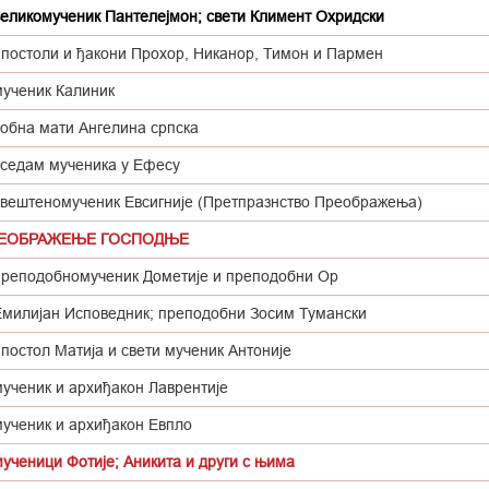
великомученик Пантелејмон; свети Климент Охридски
апостоли и ђакони Прохор, Никанор, Тимон и Пармен
мученик Калиник
обна мати Ангелина српска
 седам мученика у Ефесу
свештеномученик Евсигније (Претпразнство Преображења)
РЕОБРАЖЕЊЕ ГОСПОДЊЕ
преподобномученик Дометије и преподобни Ор
Емилијан Исповедник; преподобни Зосим Тумански
постол Матија и свети мученик Антоније
мученик и архиђакон Лаврентије
мученик и архиђакон Евпло
ученици Фотије; Аникита и други с њима