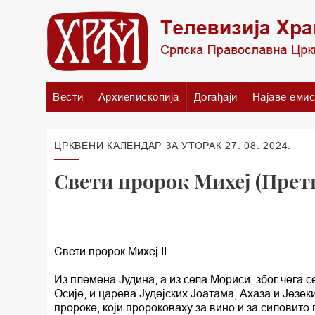
Вести
Архиепископија
Догађаји
Најаве емис
ЦРКВЕНИ КАЛЕНДАР ЗА УТОРАК 27. 08. 2024.
Свети пророк Михеј (Прет
Свети пророк Михеј II
Из племена Јудина, а из села Мориси, због чега
Осије, и царева Јудејских Јоатама, Ахаза и Језе
пророке, који пророковаху за вино и за силовито