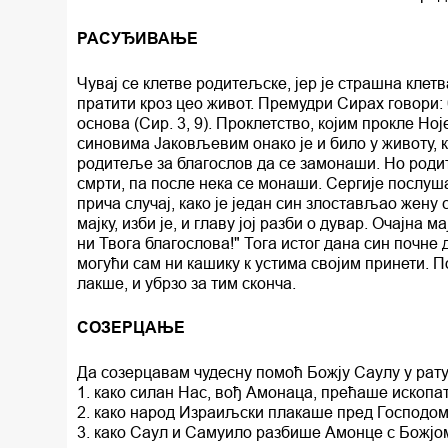
РАСУЂИВАЊЕ
Чувај се клетве родитељске, јер је страшна клет
пратити кроз цео живот. Премудри Сирах говори: 
основа (Сир. 3, 9). Проклетство, којим прокле Н
синовима Јаковљевим онако је и било у животу, к
родитеље за благослов да се замонаши. Но роди
смрти, па после нека се монаши. Сергије послуш
прича случај, како је један син злостављао жену с
мајку, изби је, и главу јој разби о дувар. Очајна м
ни Твога благослова!" Тога истог дана син почне 
могући сам ни кашику к устима својим принети. П
лакше, и убрзо за тим сконча.
СОЗЕРЦАЊЕ
Да созерцавам чудесну помоћ Божју Саулу у рату с
1. како силан Нас, вођ Амонаца, прећаше ископ
2. како народ Израиљски плакаше пред Господом
3. како Саул и Самуило разбише Амонце с Божјом