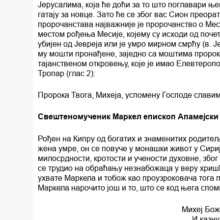
Јерусалима, која ће доћи за то што поглавари ње
гатају за новце. Зато ће се због вас Сион преор
пророчанстава најважније је пророчанство о Мес
местом рођења Месије, којему су исходи од почетк
убијен од Јевреја или је умро мирном смрћу (в. Јер
му мошти пронађене, заједно са моштима пророк
тајанственом откровењу, које је имао Елевтероп
Тропар (глас 2):
Пророка Твога, Михеја, успомену Господе славим
Свештеномученик Маркел епископ Апамејски
Рођен на Кипру од богатих и знаменитих родитеља
жена умре, он се повуче у монашки живот у Сири
милосрдности, кротости и учености духовне, због
се трудио на обраћању незнабожаца у веру хриш
ухвате Маркела и тобож као проузроковача тога п
Маркела нарочито још и то, што се код њега сп
Михеј Бож
И казну