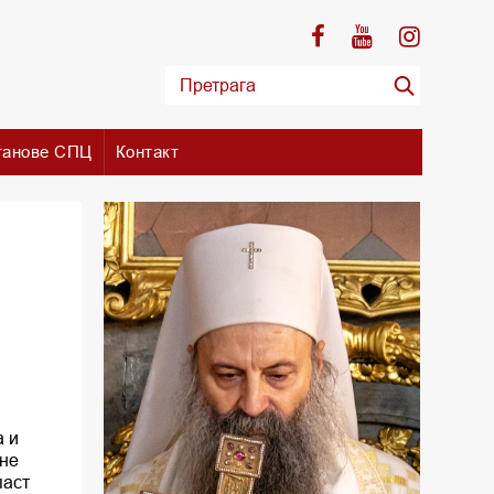
танове СПЦ
Контакт
а и
жне
паст