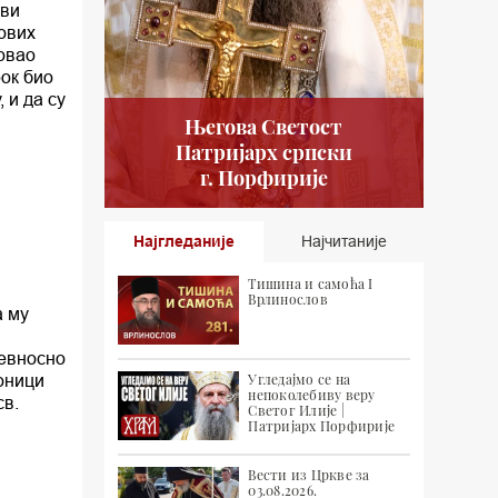
ови
гових
овао
рок био
 и да су
Његова Светост
Патријарх српски
г. Порфирије
Најгледаније
Најчитаније
Тишина и самоћа I
Врлинослов
а му
ревносно
оници
Угледајмо се на
непоколебиву веру
св.
Светог Илије |
Патријарх Порфирије
Вести из Цркве за
03.08.2026.