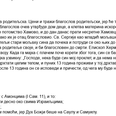
ва родитељска. Цени и тражи благослов родитељски, јер ће 
благослов очев утврђује дом деце, а клетва материна искор
оје потомство Хамово, и до дан данас прати несретне Хамовц
ако их је отац благословио. Св. Сергије као младић мољаш
тељи стари мољаху сина да почека и потруди се око њих д
а родитеље своје, и би благословен до смрти. Епископ Хер
воју. Када га мајка с плачем поче корети због тога, син се б
ајка узвикну: „Господе, нека буде син мој проклет, и да нема 
дрхтати целим телом, и пуних 13 година проживи у тој дрхта
осле 13 година он се исповеди и причести, од чега му буде 
 Амонцима (I Сам. 11), и то:
ати десно око свима Израиљцима;
;
 помоћи, јер Дух Божји беше на Саулу и Самуилу.