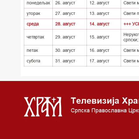
понедељак
26. август
12. август
Свети 
уторак
27. август
13. август
Свети 
среда
28. август
14. август
+++ У
Нерукот
четвртак
29. август
15. август
српски;
петак
30. август
16. август
Свети 
субота
31. август
17. август
Свети 