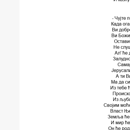
- Чујте
Када ога
Ви добро
Ви Божи
Оставис
Не слуш
Ал' ће
Залудно
Самар
Јерусал
А ти 
Ма да си
Из тебе 
Происхо
Из љуба
Својим моћ
Власт Ње
Земља ће 
И мир ће
Он ће род