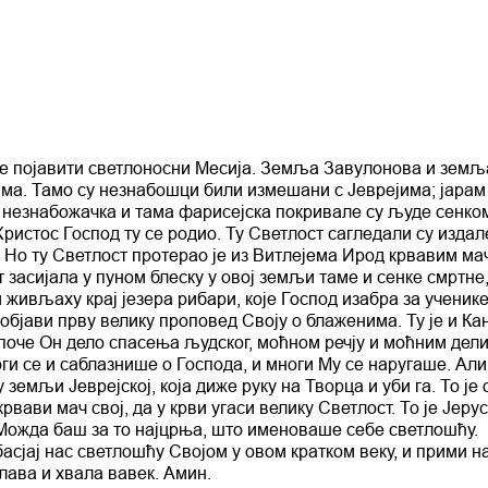
е се појавити светлоносни Месија. Земља Завулонова и земљ
ма. Тамо су незнабошци били измешани с Јеврејима; јарам
незнабожачка и тама фарисејска покривале су људе сенком
Христос Господ ту се родио. Ту Светлост сагледали су издал
. Но ту Светлост протерао је из Витлејема Ирод крвавим ма
засијала у пуном блеску у овој земљи таме и сенке смртне,
живљаху крај језера рибари, које Господ изабра за ученике
 објави прву велику проповед Своју о блаженима. Ту је и Ка
у поче Он дело спасења људског, моћном речју и моћним дел
и се и саблазнише о Господа, и многи Му се наругаше. Али
земљи Јеврејској, која диже руку на Творца и уби га. То је 
рвави мач свој, да у крви угаси велику Светлост. То је Јеру
Можда баш за то најцрња, што именоваше себе светлошћу.
асјај нас светлошћу Својом у овом кратком веку, и прими н
слава и хвала вавек. Амин.