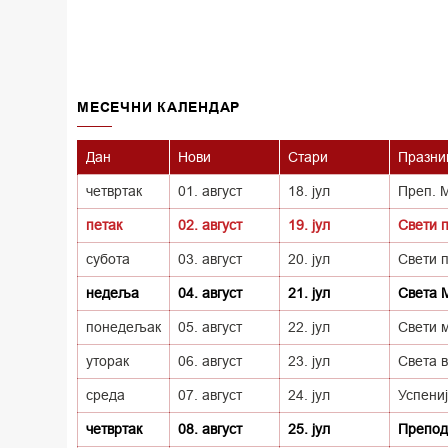
MECEЧНИ КАЛЕНДАР
Дан
Нови
Стари
Празни
четвртак
01. август
18. јул
Преп. М
петак
02. август
19. јул
Свети 
субота
03. август
20. јул
Свети 
недеља
04. август
21. јул
Света 
понедељак
05. август
22. јул
Свети 
уторак
06. август
23. јул
Света 
среда
07. август
24. јул
Успени
четвртак
08. август
25. јул
Препод