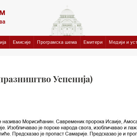
ија
Емисије
Програмска шема
Емитери
Медији и ус
празништво Успенија)
 се називао Морисићанин. Савременик пророка Исаије, Амос
кије. Изобличавао је пороке народа свога, изобличавао и ла
 пиће. Предсказао је пропаст Самарије. Предсказао је и про