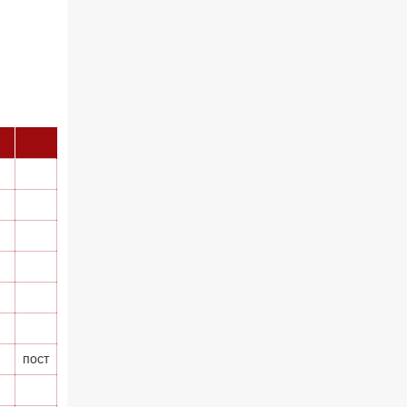
02.30 Млади у Цркви
03.03 Палета културног наслеђа
04.00 Час историје
05.30 Храм културе
06.00 Црквена предавања и трибине
*најважније вести емитујемо на
сваки пун сат
пост