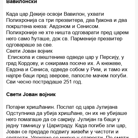
Вавилонски
Када цар Декије освоји Вавилон, ухвати
Полихронија са три презвитера, два ђакона и два
покрштена кнеза: Авдоном и Сенисом.
Полихроније не хте ништа одговарати пред царем
него само ћуташе, док св. Парменије презвитер
одговараше за све.
Свети Јован војник
Епископа и свештенике одведе цар у Персију, у
град Кордову, и секирама посече их. А кнежеве,
Евдона и Сениса, одведе собом у Рим, и тамо их
најпре баци пред зверове, папосле мачем погуби.
Сви чесно пострадаше 251 год.
Свети Јован војник
Потајни хришћанин. Послат од цара Јулијана
Одступника да убија хришћане, он их не убијаше
него помагаше да се сакрију. Јулијан га баци у
једну тамницу у Цариграду. Када погибе зли цар,
Јован се предаде подвигу живећи у чистоти и
светости. Упокојио се мирно у старости. По смрти