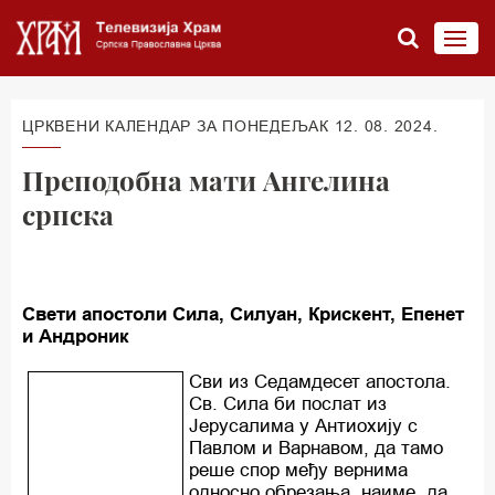
ЦРКВЕНИ КАЛЕНДАР ЗА ПОНЕДЕЉАК 12. 08. 2024.
Преподобна мати Ангелина
српска
Свети апостоли Сила, Силуан, Крискент, Епенет
и Андроник
Сви из Седамдесет апостола.
Св. Сила би послат из
Јерусалима у Антиохију с
Павлом и Варнавом, да тамо
реше спор међу вернима
односно обрезања, наиме, да