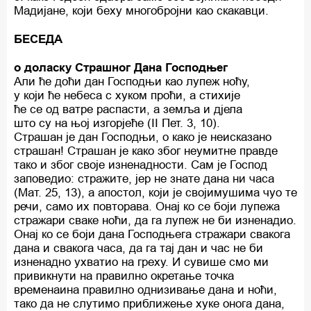
Мадијане, који беху многобројни као скакавци.
БЕСЕДА
о доласку Страшног Дана Господњег
Али ће доћи дан Господњи као лупеж ноћу,
у који ће небеса с хуком проћи, а стихије
ће се од ватре распасти, а земља и дјела
што су на њој изгорјеће (II Пет. 3, 10).
Страшан је дан Господњи, о како је неисказано
страшан! Страшан је како због неумитне правде
тако и због своје изненадности. Сам је Господ
заповедио: стражите, јер не знате дана ни часа
(Мат. 25, 13), а апостол, који је својимушима чуо те
речи, само их повторава. Онај ко се боји лупежа
стражари сваке ноћи, да га лупеж не би изненадио.
Онај ко се боји дана Господњега стражари свакога
дана и свакога часа, да га тај дан и час не би
изненадно ухватио на греху. И сувише смо ми
привикнути на правилно окретање точка
временаина правилно однизивање дана и ноћи,
тако да не слутимо приближење хуке онога дана,