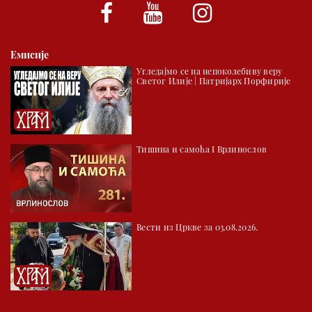
*најважније вести емитујемо на сваки пун сат
Емисије
Угледајмо се на непоколебиву веру
Светог Илије | Патријарх Порфирије
Тишина и самоћа I Врлинослов
Вести из Цркве за 03.08.2026.