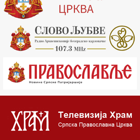
20.15 Реч архијереја
20.30 Млади у Цркви
21.03 Гугл пита
22.03 Црквена предавања и трибине
23.00 Питања и одговори
00.03 Гугл пита
01.03 Живе речи - подкаст
03.03 Јутарњи програм
05.00 Врлинослов – Света Гора
06.00 Гугл пита