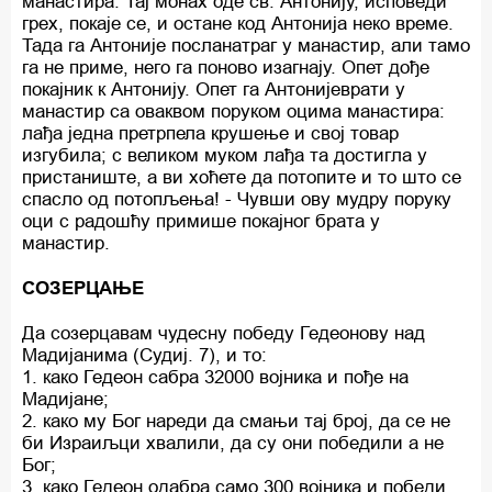
манастира. Тај монах оде св. Антонију, исповеди
грех, покаје се, и остане код Антонија неко време.
Тада га Антоније посланатраг у манастир, али тамо
га не приме, него га поново изагнају. Опет дође
покајник к Антонију. Опет га Антонијеврати у
манастир са оваквом поруком оцима манастира:
лађа једна претрпела крушење и свој товар
изгубила; с великом муком лађа та достигла у
пристаниште, а ви хоћете да потопите и то што се
спасло од потопљења! - Чувши ову мудру поруку
оци с радошћу примише покајног брата у
манастир.
СОЗЕРЦАЊЕ
Да созерцавам чудесну победу Гедеонову над
Мадијанима (Судиј. 7), и то:
1. како Гедеон сабра 32000 војника и пође на
Мадијане;
2. како му Бог нареди да смањи тај број, да се не
би Израиљци хвалили, да су они победили а не
Бог;
3. како Гедеон одабра само 300 војника и победи