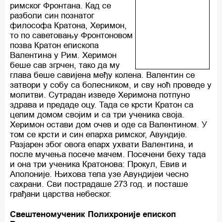
римског Фронтана. Кад се
разболи син познатог
философа Кратона, Херимон,
то по саветовању Фронтоновом
позва Кратон епископа
Валентина у Рим. Херимон
беше сав згрчен, тако да му
глава беше савијена међу колена. Валентин се
затвори у собу са болесником, и сву ноћ проведе у
молитви. Сутрадан изведе Херимона потпуно
здрава и предаде оцу. Тада се крсти Кратон са
целим домом својим и са три ученика своја.
Херимон остави дом очев и оде са Валентином. У
том се крсти и син епарха римског, Авундије.
Разјарен због овога епарх ухвати Валентина, и
после мучења посече мачем. Посечени беху тада
и она три ученика Кратонова: Прокул, Евив и
Аполоније. Њихова тела узе Авундијеи чесно
сахрани. Сви пострадаше 273 год. и посташе
грађани царства небеског.
Свештеномученик Полихроније епископ