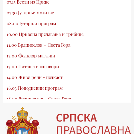
07.15 Вести из Цркве
07.30 Јутарње молитве
08.00 Јутарњи програм
10.00 Црквена предавања и трибине
11.00 Врлинослов – Света Гора
12.00 Фолклор магазин
13.00 Питања и одговори
14.00 Живе речи - подкаст
16.03 Поподневни програм
18.00 Врлинослов – Света Гора
19.03 Атлас памћења
19.30 Вечерње молитве
20.00 Вести из Цркве