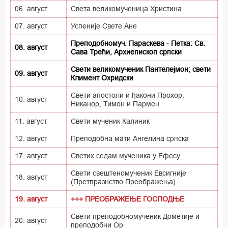
06. август
Света великомученица Христина
07. август
Успеније Свете Ане
Преподобномуч. Параскева - Петка: Св.
08. август
Сава Трећи, Архиепископ српски
Свети великомученик Пантелејмон; свети
09. август
Климент Охридски
Свети апостоли и ђакони Прохор,
10. август
Никанор, Тимон и Пармен
11. август
Свети мученик Калиник
12. август
Преподобна мати Ангелина српска
17. август
Светих седам мученика у Ефесу
Свети свештеномученик Евсигније
18. август
(Претпразнство Преображења)
19. август
+++ ПРЕОБРАЖЕЊЕ ГОСПОДЊЕ
Свети преподобномученик Дометије и
20. август
преподобни Ор