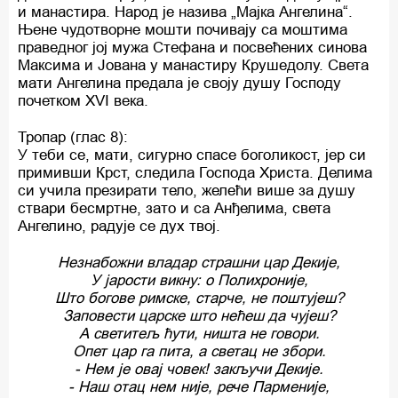
и манастира. Народ је назива „Мајка Ангелина“.
Њене чудотворне мошти почивају са моштима
праведног јој мужа Стефана и посвећених синова
Максима и Јована у манастиру Крушедолу. Света
мати Ангелина предала је своју душу Господу
почетком XVI века.
Тропар (глас 8):
У теби се, мати, сигурно спасе боголикост, јер си
примивши Крст, следила Господа Христа. Делима
си учила презирати тело, желећи више за душу
ствари бесмртне, зато и са Анђелима, света
Ангелино, радује се дух твој.
Незнабожни владар страшни цар Декије,
У јарости викну: о Полихроније,
Што богове римске, старче, не поштујеш?
Заповести царске што нећеш да чујеш?
А светитељ ћути, ништа не говори.
Опет цар га пита, а светац не збори.
- Нем је овај човек! закључи Декије.
- Наш отац нем није, рече Парменије,