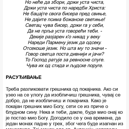
Но неће да збори, држи уста чиста,
Држи уста чиста по наредби Христа:
Не бацајте свога бисера пред свиње,
Не дајите псима божанске светиње!
Светац чува бисер, држи га у себи,
Да не прља уста говорећи теби. -
Декије разјарен к'о никад у веку
Нареди Пармену језик да одсеку.
Отсекоше језик. Но шта му то значи -
Говор светца поста дивнији и јачи?
То Господ ратује за ревносне слуге.
Чува их од стида и људске поруге.
РАСУЂИВАЊЕ
Треба разликовати грешника од покајника. Ако си
узео на се улогу да изобличиш грешника, чувај се
добро, да не изобличиш и покајника. Како је
покајан грешник мио Богу, сети се из приче о
блудном сину. Нека и теби, дакле, буде мио онај ко
је постао мио Богу. Догодило се у она времена, да
један монах падне у грех, због чега буде изагнан из