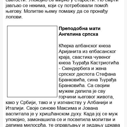
јављао се некима, који су потребовали помоћ
његову. Молитве њему помажу да се пронађу
лопови.
Преподобна мати
Ангелина српска
Кћерка албанског кнеза
Аријанита из елбасанског
краја, свастика чувеног
кнеза Ђурађа Кастриотића
- Скендербега и жена
српског деспота Стефана
Бранковића, сина Ђурађа
Бранковића. Са својим
мужем делила је сву
горчини његовог живота,
како у Србији, тако и у изгнанству у Албанији и
Италији. Своје синове Максима и Јована
васпитала је у хришћанском духу. Када јој се муж
упокојио, замонашила се и посветила молитви и
делима милосрђа, те оправљању и зидању цркава