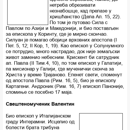
нетреба обрезивати
незнабошце, кад прелазе у
хришћанство (Дела Ап. 15, 22).
По том је путовао Сила с
Павлом по Азији и Македонији, и био постављен
за епископа у Коринту, где је мирно скончао.
Силуан је помагао обојици врховних апостола (I
Пет. 5, 12; II Кор, 1, 19). Као епископ у Солунумного
се потрудио, много настрадао, док није земаљски
живот заменио небесним. Крискент би сатрудник
ап. Павла (II Тим.4, 10), по том епископ у Галатији,
па мисионар у Галији, где мученички сконча за
Христа у време Трајаново. Епенет свети, споменут
од апостола Павла (Рим. 16, 5), био је епископу
Картагени. Андроник (Рим. 16, 7) епископ Паноније,
спомиње се посебно 17 маја.
Свештеномученик Валентин
Био епископ у Италијанском
граду Интерамни. Исцелио од
болести брата трибуна