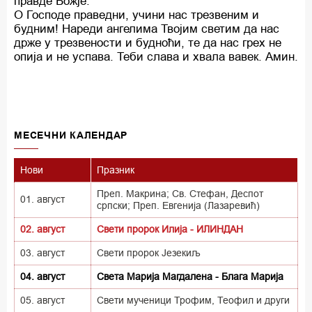
правде Божје.
О Господе праведни, учини нас трезвеним и
будним! Нареди ангелима Твојим светим да нас
држе у трезвености и будноћи, те да нас грех не
опија и не успава. Теби слава и хвала вавек. Амин.
MECEЧНИ КАЛЕНДАР
Нови
Празник
Преп. Макрина; Св. Стефан, Деспот
01. август
српски; Преп. Евгенија (Лазаревић)
02. август
Свети пророк Илија - ИЛИНДАН
03. август
Свети пророк Језекиљ
04. август
Света Марија Магдалена - Блага Марија
05. август
Свети мученици Трофим, Теофил и други