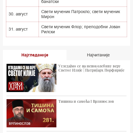
банатски
Свети мученик Патрокло; свети мученик
30. август
Мирон
Свети мученик Флор; преподобни Јован
31. август
Рилски
Најгледаније
Најчитаније
Угледајмо се на непоколебиву веру
Светог Илије | Патријарх Порфирије
Тишина и самоћа I Врлинослов