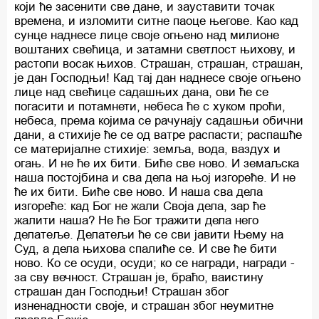
који ће засенити све дане, и зауставити точак
времена, и изломити ситне паоце његове. Као кад
сунце наднесе лице своје огњено над милионе
воштаних свећица, и затамни светлост њихову, и
растопи восак њихов. Страшан, страшан, страшан,
је дан Господњи! Кад тај дан наднесе своје огњено
лице над свећице садашњих дана, ови ће се
погасити и потамнети, небеса ће с хуком проћи,
небеса, према којима се рачунају садашњи обични
дани, а стихије ће се од ватре распасти; распашће
се материјалне стихије: земља, вода, ваздух и
огањ. И не ће их бити. Биће све ново. И земаљска
наша постојбина и сва дела на њој изгореће. И не
ће их бити. Биће све ново. И наша сва дела
изгореће: кад Бог не жали Своја дела, зар ће
жалити наша? Не ће Бог тражити дела него
делатеље. Делатељи ће се сви јавити Њему на
Суд, а дела њихова спалиће се. И све ће бити
ново. Ко се осуди, осуди; ко се награди, награди -
за сву вечност. Страшан је, браћо, ваистину
страшан дан Господњи! Страшан због
изненадности своје, и страшан због неумитне