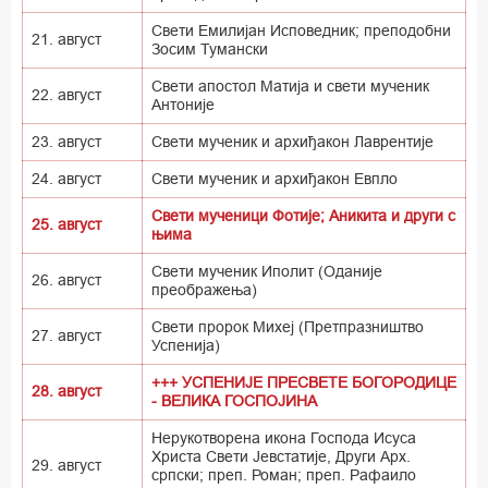
Свети Емилијан Исповедник; преподобни
21. август
Зосим Тумански
Свети апостол Матија и свети мученик
22. август
Антоније
23. август
Свети мученик и архиђакон Лаврентије
24. август
Свети мученик и архиђакон Евпло
Свети мученици Фотије; Аникита и други с
25. август
њима
Свети мученик Иполит (Оданије
26. август
преображења)
Свети пророк Михеј (Претпразништво
27. август
Успенија)
+++ УСПЕНИЈЕ ПРЕСВЕТЕ БОГОРОДИЦЕ
28. август
- ВЕЛИКА ГОСПОЈИНА
Нерукотворена икона Господа Исуса
Христа Свети Јевстатије, Други Арх.
29. август
српски; преп. Роман; преп. Рафаило