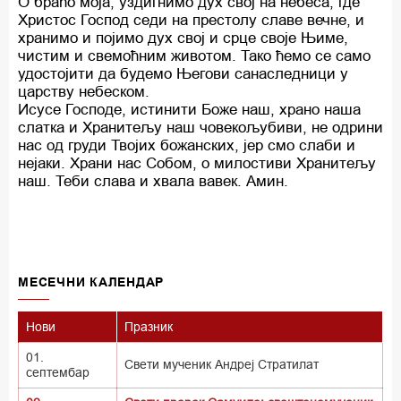
О браћо моја, уздигнимо дух свој на небеса, где
Христос Господ седи на престолу славе вечне, и
хранимо и појимо дух свој и срце своје Њиме,
чистим и свемоћним животом. Тако ћемо се само
удостојити да будемо Његови санаследници у
царству небеском.
Исусе Господе, истинити Боже наш, храно наша
слатка и Хранитељу наш човекољубиви, не одрини
нас од груди Твојих божанских, јер смо слаби и
нејаки. Храни нас Собом, о милостиви Хранитељу
наш. Теби слава и хвала вавек. Амин.
MECEЧНИ КАЛЕНДАР
Нови
Празник
01.
Свети мученик Андреј Стратилат
септембар