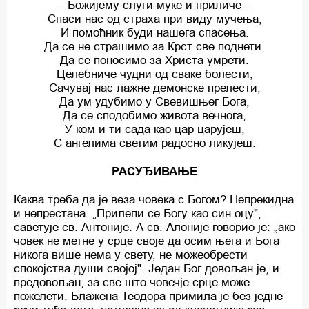
– Божијему слуги муке и приличе –
Спаси нас од страха при виду мучења,
И помоћник буди нашега спасења.
Да се не страшимо за Крст све поднети.
Да се поносимо за Христа умрети.
Целебниче чудни од сваке болести,
Сачувај нас лажне демонске прелести,
Да ум удубимо у Свевишњег Бога,
Да се сподобимо живота вечнога,
У ком и ти сада као цар царујеш,
С ангелима светим радосно ликујеш.
РАСУЂИВАЊЕ
Каква треба да је веза човека с Богом? Непрекидна
и непрестана. „Прилепи се Богу као син оцу",
саветује св. Антоније. А св. Алоније говорио је: „ако
човек не метне у срце своје да осим њега и Бога
никога више нема у свету, не можеобрести
спокојства души својој". Један Бог довољан је, и
предовољан, за све што човечје срце може
пожелети. Блажена Теодора примила је без једне