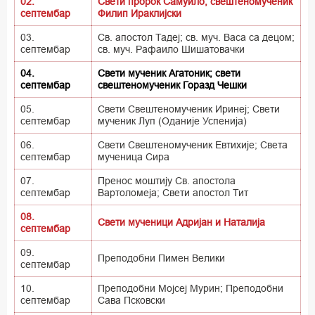
02.
Свети пророк Самуило; свештеномученик
септембар
Филип Ираклијски
03.
Св. апостол Тадеј; св. муч. Васа са децом;
септембар
св. муч. Рафаило Шишатовачки
04.
Свети мученик Агатоник; свети
септембар
свештеномученик Горазд Чешки
05.
Свети Свештеномученик Иринеј; Свети
септембар
мученик Луп (Оданије Успенија)
06.
Свети Свештеномученик Евтихије; Света
септембар
мученица Сира
07.
Пренос моштију Св. апостола
септембар
Вартоломеја; Свети апостол Тит
08.
Свети мученици Адријан и Наталија
септембар
09.
Преподобни Пимен Велики
септембар
10.
Преподобни Мојсеј Мурин; Преподобни
септембар
Сава Псковски