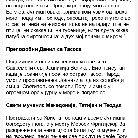
па онда посечени. Пред смрт своју мољаше се
Богу св. Јулијан овако: „онима који узму од праха
мога, подај им, Господе, опроштај греха и утолење
страсти; нека на њихова поља не нападају штетне
птице, ни скакавци, ни гусенице, нити друга каква
пагубна смртоносина; а дух мој прими с миром."
Преподобни Данил са Тасоса
Подвижник и оснивач великог манастира.
Савременик св. Јоаникија Великог. Био присутан
када је Јоаникије посетио острво Тасос. Народ
умоли прослављеног Јоаникија, да их ослободи
змија. Светитељ се помоли Богу, и змије у
огромном броју јурну у море и подаве се.
Свети мученик Македоније, Татијан и Теодул
Пострадали за Христа Господа у време Јулијана
богоодступнога, а у месту Мероси Фригијској. За
разорење кипа неког идола били љуто мучени, и
на гвозденој леси печени све док душе своје Богу