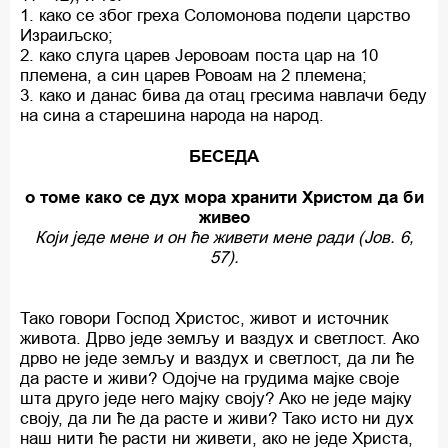
1. како се због греха Соломонова подели царство
Израиљско;
2. како слуга царев Јеровоам поста цар на 10
племена, а син царев Ровоам на 2 племена;
3. како и данас бива да отац гресима навлачи беду
на сина а старешина народа на народ.
БЕСЕДА
о томе како се дух мора хранити Христом да би
живео
Који једе мене и он ће живети мене ради (Јов. 6,
57).
Тако говори Господ Христос, живот и источник
живота. Дрво једе земљу и ваздух и светлост. Ако
дрво не једе земљу и ваздух и светлост, да ли ће
да расте и живи? Одојче на грудима мајке своје
шта друго једе него мајку своју? Ако не једе мајку
своју, да ли ће да расте и живи? Тако исто ни дух
наш нити ће расти ни живети, ако не једе Христа,