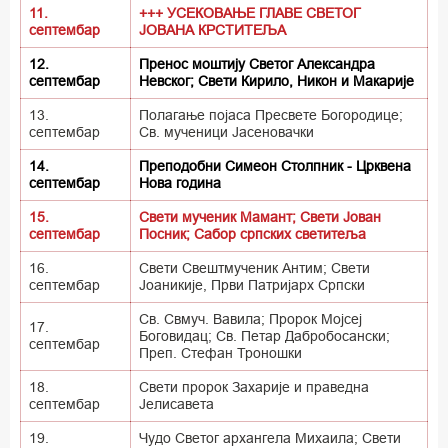
11.
+++ УСЕКОВАЊЕ ГЛАВЕ СВЕТОГ
септембар
ЈОВАНА КРСТИТЕЉА
12.
Пренос моштију Светог Александра
септембар
Невског; Свети Кирило, Никон и Макарије
13.
Полагање појаса Пресвете Богородице;
септембар
Св. мученици Јасеновачки
14.
Преподобни Симеон Столпник - Црквена
септембар
Нова година
15.
Свети мученик Мамант; Свети Јован
септембар
Посник; Сабор српских светитеља
16.
Свети Свештмученик Антим; Свети
септембар
Јоаникије, Први Патријарх Српски
Св. Свмуч. Вавила; Пророк Мојсеј
17.
Боговидац; Св. Петар Дабробосански;
септембар
Преп. Стефан Троношки
18.
Свети пророк Захарије и праведна
септембар
Јелисавета
19.
Чудо Светог архангела Михаила; Свети