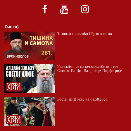
Емисије
Тишина и самоћа I Врлинослов
Угледајмо се на непоколебиву веру
Светог Илије | Патријарх Порфирије
Вести из Цркве за 03.08.2026.