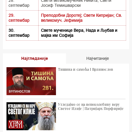
28.
Свети великомученик Никита; Свети
септембар
Јосиф Темишварски
29.
Преподобни Доротеј; Свети Кипријан; Св.
септембар
великомуч. Јефимија
30.
Свете мученице Вера, Нада и Љубав и
септембар
мајка им Софија
Најгледаније
Најчитаније
Тишина и самоћа I Врлинослов
Угледајмо се на непоколебиву веру
Светог Илије | Патријарх Порфирије