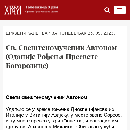
ЦРКВЕНИ КАЛЕНДАР ЗА ПОНЕДЕЉАК 25. 09. 2023.
Св. Свештеномученик Автоном
(Оданије Рођења Пресвете
Богородице)
Свети свештеномученик Автоном
Удаљио се у време гоњења Диоклецијанова из
Италије у Витинију Азијску, у место звано Сореос,
и ту многе превео у хришћанство, и саградио им
цркву св. Архангела Михаила. Обитавао у кући