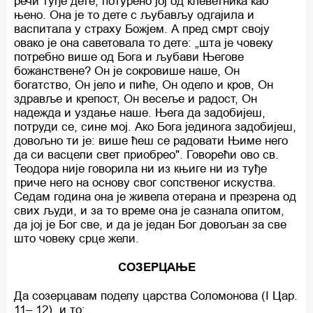
речи туђе дете, потурено јој од клеветника као
њено. Она је то дете с љубављу одгајила и
васпитала у страху Божјем. А пред смрт своју
овако је она саветовала то дете: „шта је човеку
потребно више од Бога и љубави Његове
божанствене? Он је сокровише наше, Он
богатство, Он јело и пиће, Он одело и кров, Он
здравље и крепост, Он весеље и радост, Он
надежда и уздање наше. Њега да задобијеш,
потруди се, сине мој. Ако Бога јединога задобијеш,
довољно ти је: више ћеш се радовати Њиме него
да си васцели свет приобрео". Говорећи ово св.
Теодора није говорила ни из књиге ни из туђе
приче него на основу свог сопственог искуства.
Седам година она је живела отерана и презрена од
свих људи, и за то време она је сазнала опитом,
да јој је Бог све, и да је један Бог довољан за све
што човеку срце жели.
СОЗЕРЦАЊЕ
Да созерцавам поделу царства Соломонова (I Цар.
11– 12), и то: