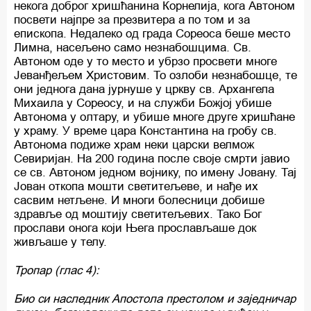
некога доброг хришћанина Корнелија, кога Автоном
посвети најпре за презвитера а по том и за
епископа. Недалеко од града Сореоса беше место
Лимна, насељено само незнабошцима. Св.
Автоном оде у то место и убрзо просвети многе
Јеванђељем Христовим. То озлоби незнабошце, те
они једнога дана јурнуше у цркву св. Архангела
Михаила у Сореосу, и на служби Божјој убише
Автонома у олтару, и убише многе друге хришћане
у храму. У време цара Константина на гробу св.
Автонома подиже храм неки царски велмож
Севиријан. На 200 година после своје смрти јавио
се св. Автоном једном војнику, по имену Јовану. Тај
Јован откопа мошти светитељеве, и нађе их
сасвим нетљене. И многи болесници добише
здравље од моштију светитељевих. Тако Бог
прослави онога који Њега прослављаше док
живљаше у телу.
Тропар (глас 4):
Био си наследник Апостола престолом и заједничар