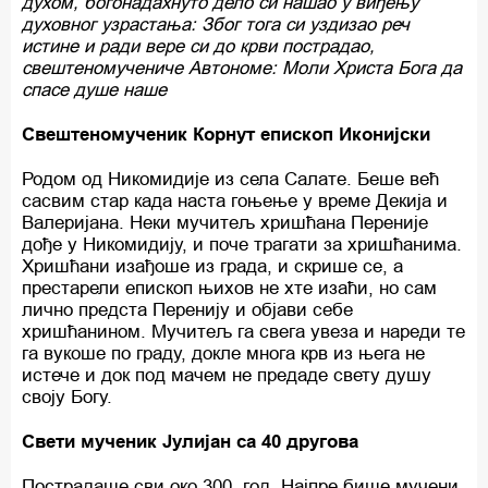
духом, богонадахнуто дело си нашао у виђењу
духовног узрастања: Због тога си уздизао реч
истине и ради вере си до крви пострадао,
свештеномучениче Автономе: Моли Христа Бога да
спасе душе наше
Свештеномученик Корнут епископ Иконијски
Родом од Никомидије из села Салате. Беше већ
сасвим стар када наста гоњење у време Декија и
Валеријана. Неки мучитељ хришћана Переније
дође у Никомидију, и поче трагати за хришћанима.
Хришћани изађоше из града, и скрише се, а
престарели епископ њихов не хте изаћи, но сам
лично предста Перенију и објави себе
хришћанином. Мучитељ га свега увеза и нареди те
га вукоше по граду, докле многа крв из њега не
истече и док под мачем не предаде свету душу
своју Богу.
Свети мученик Јулијан са 40 другова
Пострадаше сви око 300. год. Најпре бише мучени,