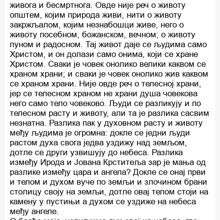
живога и бесмртнога. Овде није реч о животу
општем, којим природа живи, нити о животу
закржљалом, којим незнабошци живе, него о
животу посебном, божанском, вечном; о животу
пуном и радосном. Тај живот даје се људима само
Христом, и он долази само онима, који се хране
Христом. Сваки је човек онолико велики каквом се
храном храни; и сваки је човек онолико жив каквом
се храном храни. Није овде реч о телесној храни,
јер се телесном храном не храни душа човекова
него само тело човеково. Људи се разликују и по
телесном расту и животу, али та је разлика сасвим
незнатна. Разлика пак у духовном расту и животу
међу људима је огромна: докле се једни људи
растом духа свога једва уздижу над земљом,
дотле се други узвишују до небеса. Разлика
између Ирода и Јована Крститеља зар је мања од
разлике између цара и ангела? Докле се онај први
и телом и духом вуче по земљи и злочином брани
столицу своју на земљи, дотле овај телом стоји на
камену у пустињи а духом се уздиже на небеса
међу ангеле.