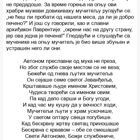
не предадоше. За време горења на огњу ови
храбри мужеви довикиваху мучитељу ругајући се:
„не ћеш ли пробати од нашега меса, да ли је добро
печено?" И још су говорили, као и славни
архиђакон Лаврентије: „окрени нас на другу страну,
јер ова једна је печена!" Гледајући и слушајући св.
мученике на огњу мучитељ је био више збуњен и
устрашен него ли они.
Автоном преславни од мука не преза,
Но због службе своје местом се не веза;
Бежећи од гнева љутих мучитеља
Он сејаше семе светог Јеванђеља,
Крштаваше људе именом Христовим,
Чудеса творећи са именом овим.
Па кад дело сврши и Богу угоди,
И кад час му куцну да у вечност ходи,
Мучитељи љути у храм ускочише,
У светом олтару свеца погубише.
Кад бескрвну жртву светац приношаше
Бескрвна с крвавом – обе се смешаше!
Свети Автономе, Божји службениче,