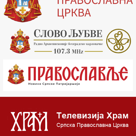
20.00 Вести из Цркве
20.15 Реч архијереја
20.30 Хроника Архиепископије
21.03 Врлинослов
22.03 Црквена предавања и трибине
23.00 Питања и одговори
00.03 Црквена предавања и трибине
01.03 Живе речи - подкаст
03.03 Јутарњи програм
05.00 Псалтир
06.00 Црквена предавања и трибине
*најважније вести емитујемо на сваки пун сат