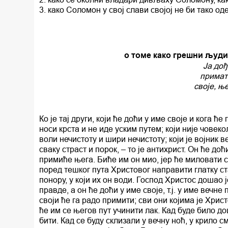
3. како Соломон у свој слави својој не би тако о
о томе како грешни људи
Ја дођ
примате
своје, ње
Ко је тај други, који ће доћи у име своје и кога 
носи крста и не иде уским путем; који није човеко
воли нечистоту и шири нечистоту; који је војник 
сваку страст и порок, – то је антихрист. Он ће до
примиће њега. Биће им он мио, јер ће миловати с
поред тешког пута Христовог направити глатку ста
понору, у који их он води. Господ Христос дошао 
правде, а он ће доћи у име своје, т.ј. у име вечн
своји ће га радо примити; сви они којима је Христ
ће им се његов пут учинити лак. Кад буде било д
бити. Кад се буду склизали у вечну ноћ, у крило с