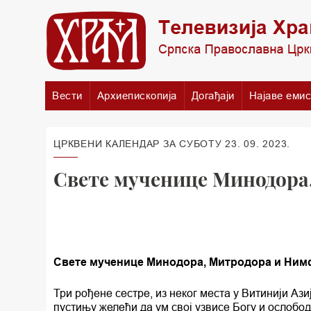
Вести
Архиепископија
Догађаји
Најаве емис
ЦРКВЕНИ КАЛЕНДАР ЗА СУБОТУ 23. 09. 2023.
Свете мученице Минодора
Свете мученице Минодора, Митродора и Ни
Три рођене сестре, из неког места у Витинији Ази
пустињу желећи да ум свој узвисе Богу и ослобод