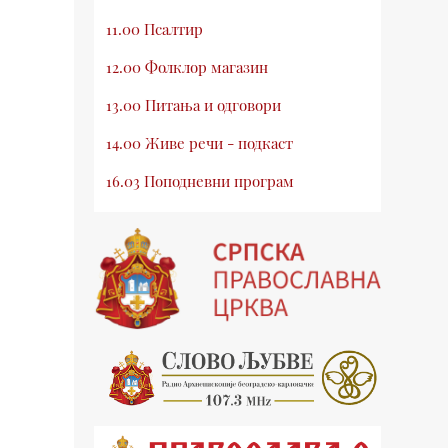
11.00 Псалтир
12.00 Фолклор магазин
13.00 Питања и одговори
14.00 Живе речи - подкаст
16.03 Поподневни програм
18.00 Псалтир
19.03 Млади у Цркви
19.30 Вечерње молитве
20.00 Вести из Цркве
20.15 Реч архијереја
20.30 Хроника Архиепископије
21.03 Врлинослов