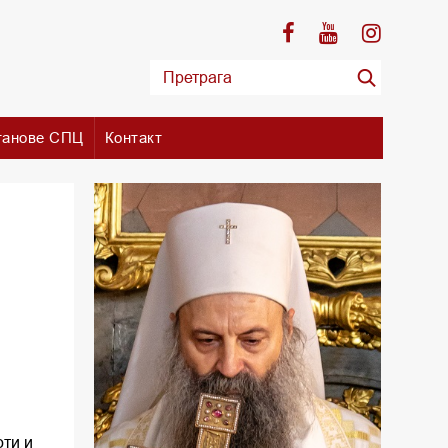
танове СПЦ
Контакт
оти и