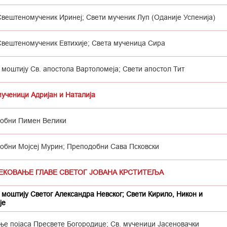
Свештеномученик Иринеј; Свети мученик Луп (Оданије Успенија)
Свештеномученик Евтихије; Света мученица Сира
моштију Св. апостола Вартоломеја; Свети апостол Тит
мученици Адријан и Наталија
обни Пимен Велики
обни Мојсеј Мурин; Преподобни Сава Псковски
СЕКОВАЊЕ ГЛАВЕ СВЕТОГ ЈОВАНА КРСТИТЕЉА
моштију Светог Александра Невског; Свети Кирило, Никон и
је
ње појаса Пресвете Богородице; Св. мученици Јасеновачки