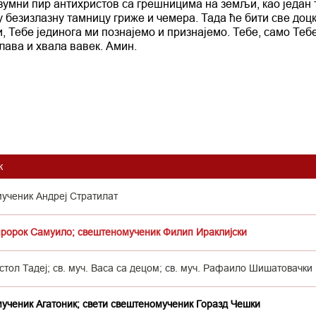
зумни пир антихристов са грешницима на земљи, као један 
 безизлазну тамницу гриже и чемера. Тада ће бити све доцк
 Тебе јединога ми познајемо и признајемо. Тебе, само Теб
ава и хвала вавек. Амин.
к
мученик Андреј Стратилат
пророк Самуило; свештеномученик Филип Ираклијски
стол Тадеј; св. муч. Васа са децом; св. муч. Рафаило Шишатовачки
мученик Агатоник; свети свештеномученик Горазд Чешки