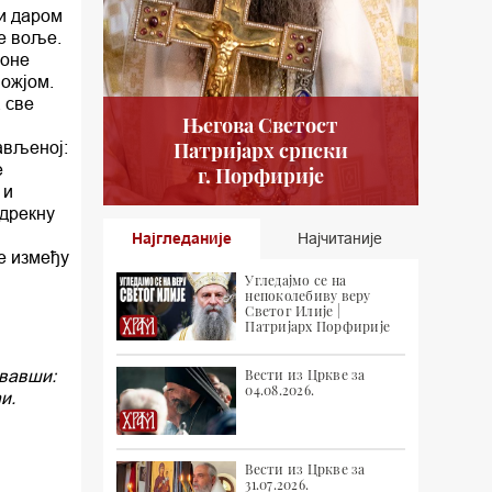
си даром
е воље.
 оне
Божјом.
а све
Његова Светост
ављеној:
Патријарх српски
е
г. Порфирије
 и
одрекну
Најгледаније
Најчитаније
е између
Угледајмо се на
непоколебиву веру
Светог Илије |
Патријарх Порфирије
увавши:
Вести из Цркве за
04.08.2026.
и.
Вести из Цркве за
31.07.2026.