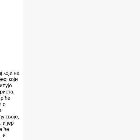
ј који не
ех; који
илује
Христа,
ер ће
и о
и
ђу своје,
 и јер
е ће
, и