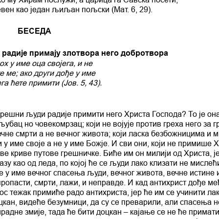
девен као један љиљан пољски (Мат. 6, 29).
БЕСЕДА
 радије примају злотвора него добротвора
ох у име оца својега, и не
 ме; ако други дође у име
га ћете примити (Јов. 5, 43).
ће грешни људи радије примити него Христа Господа? То је она
љубац но човекомрзац; који не војује против греха него за гр
вечне смрти а не вечног живота; који ласка безбожницима и м
ћи у име своје а не у име Божје. И сви они, који не примише 
ве криве путове грешничке. Биће им он милији од Христа, ј
зу као од леда, по којој ће се људи лако клизати не мислећ
је у име вечног спасења људи, вечног живота, вечне истине 
е пропасти, смрти, лажи, и неправде. И кад антихрист дође ме
ос тежак примиће радо антихриста, јер ће им се учинити лак,
оцкан, видеће безумници, да су се преварили, али спасења н
мрадне змије, тада ће бити доцкан – кајање се не ће примати