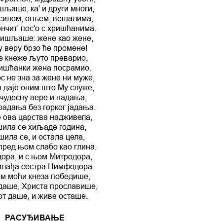
љаше, ка' и други многи,
 силом, огњем, вешалима,
ончит' пос'о с хришћанима.
мишљаше: жене као жене,
у веру брзо ће промене!
се кнеже љуто преварио,
ишћанки жена посрамио.
с не зна за жене ни муже,
 даје оним што Му служе,
чудесну вере и надања,
радања без горког јадања.
е ова царства надживела,
ила се хиљаде година,
ила се, и остала цела,
пред њом слабо као глина.
ора, и с њом Митродора,
млађа сестра Нимфодора
м моћи кнеза победише,
даше, Христа прославише,
т даше, и живе осташе.
РАСУЂИВАЊЕ