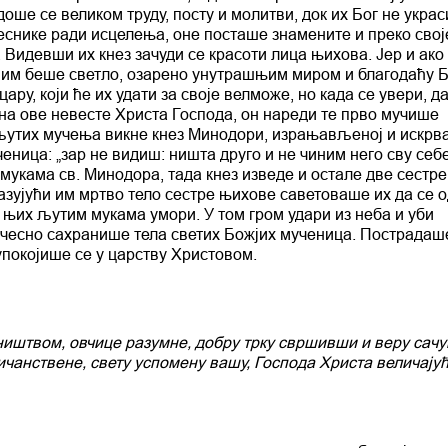
ше се великом труду, посту и молитви, док их Бог не укра
еснике ради исцелења, оне посташе знамените и преко свој
. Видевши их кнез зачуди се красоти лица њихова. Јер и ако
е им беше светло, озарено унутрашњим миром и благодаћу 
ру, који ће их удати за своје велможе, но када се увери, д
на ове невесте Христа Господа, он нареди те прво мучише
 љутих мучења викне кнез Минодори, израњављеној и искрв
ченица: „зар не видиш: ништа друго и не чиним него сву себ
мукама св. Минодора, тада кнез изведе и остале две сестре
казујући им мртво тело сестре њихове саветоваше их да се 
 њих љутим мукама умори. У том гром удари из неба и уби
чесно сахранише тела светих Божјих мученица. Пострадаш
 упокојише се у царству Христовом.
ништвом, овчице разумне, добру трку свршивши и веру сач
анствене, свету успомену вашу, Господа Христа величајућ