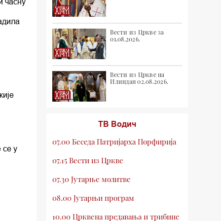
и часну
адила
Вести из Цркве за
01.08.2026.
Вести из Цркве на
Илиндан 02.08.2026.
кије
ТВ Водич
07.00 Беседа Патријарха Порфирија
 се у
07.15 Вести из Цркве
07.30 Јутарње молитве
08.00 Јутарњи програм
10.00 Црквена предавања и трибине