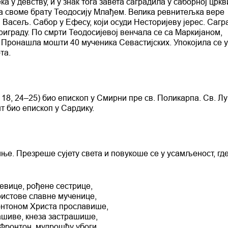
а у девству, и у знак тога завета саградила у саборној цркв
ла своме брату Теодосију Млађем. Велика ревнитељка вере
Васељ. Сабор у Ефесу, који осуди Несторијеву јерес. Сагр
риграду. По смрти Теодосијевој венчала се са Маркијаном,
 Пронашла мошти 40 мученика Севастијских. Упокојила се у
та.
18, 24–25) био епископ у Смирни пре св. Поликарпа. Св. Лу
нт био епископ у Сардику.
ње. Презреше сујету света и повукоше се у усамљеност, где
евице, рођене сестрице,
ристове славне мученице,
нтоном Христа прославише,
шиве, кнеза застрашише,
 Фронтон, мудрошћу убоги,