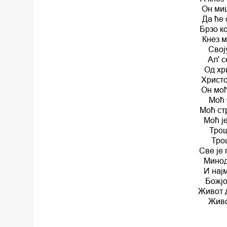
Он миш
Да ће
Брзо к
Кнез 
Свој
Ал' 
Од хр
Христо
Он моћ
Моћ 
Моћ ст
Моћ ј
Трош
Трош
Све је 
Минод
И нај
Божјо
Живот 
Живо