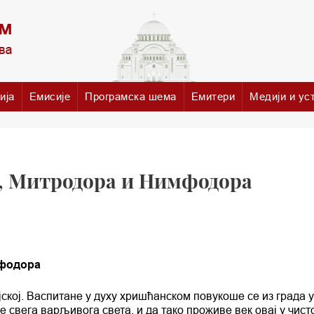
ија
Емисије
Програмска шема
Емитери
Медији и ус
, Митродора и Нимфодора
мфодора
јској. Васпитане у духу хришћанском повукоше се из града у
е свега варљивога света, и да тако проживе век овај у чист