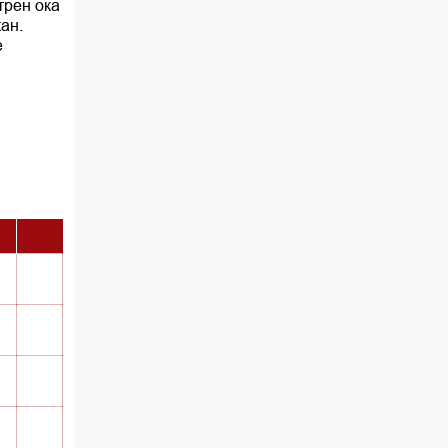
трен ока
ан.
е