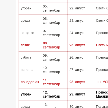
05.
уторак
22. август
Свети 
септембар
06.
среда
23. август
Свети 
септембар
07.
четвртак
24. август
Пренос 
септембар
08.
петак
25. август
Свети 
септембар
09.
субота
26. август
Препод
септембар
10.
недеља
27. август
Препод
септембар
11.
понедељак
28. август
+++ У
септембар
12.
Пренос 
уторак
29. август
септембар
Макари
13.
среда
30. август
Полага