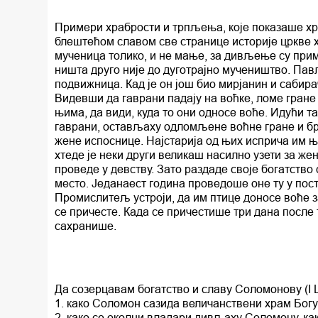
Примери храбрости и трпљења, које показаше х
блештећом славом све странице историје цркве
мученица толико, и не мање, за дивљење су при
ништа друго није до дуготрајно мучеништво. Пав
подвижница. Кад је он још био мирјанин и сабира
Видевши да гаврани падају на воћке, ломе гране 
њима, да види, куда то они односе воће. Идући та
гаврани, остављаху одломљене воћне гране и брз
жене испоснице. Најстарија од њих исприча им њ
хтеде је неки други великаш насилно узети за же
проведе у девству. Зато раздаде своје богатство
место. Једанаест година проведоше оне ту у пост
Промислитељ устроји, да им птице доносе воће з
се причесте. Када се причестише три дана после 
сахранише.
Да созерцавам богатство и славу Соломонову (I Ца
1. како Соломон сазида величанствени храм Богу 
2. како се околни владари дивљаху Соломону, ка