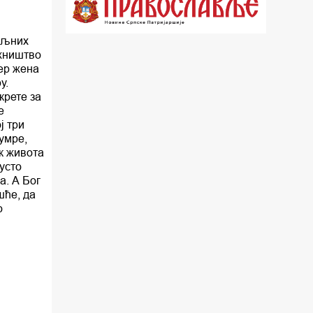
22.03 Црквена предавања и трибине
ољних
23.00 Питања и одговори
ижништво
мер жена
00.03 Црквена предавања и трибине
у.
крете за
01.03 Живе речи - подкаст
е
ј три
03.03 Јутарњи програм
умре,
к живота
05.00 Псалтир
усто
а. А Бог
06.00 Црквена предавања и трибине
шће, да
о
*најважније вести емитујемо на
сваки пун сат