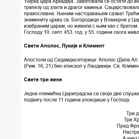
Ћерка цара Аркадија. Заветовала се остати до век
трапезу од злата и драгог камења. Сацарствова
православне. Њеним настојавањем сазват Трећи 
знамениту цркву св. Богородице у Влахерни у Ца
изабраним царем, но живела с њим као с братом.
Господу 10. септ. 453. год. у 55. години свога живо
Свети Аполос, Лукије и Климент
Апостоли од Седамдесеторице. Аполос (Дела Ап. 
(Рим. 16, 21) био епископ у Лаодикији. Св. Климе
Свете три жене
Једна племићка Цариградска са своје две слушки
подвигу после 11 година упокојише у Господу.
Три д
Три Х
Пред Фро
Нестра
А кнез