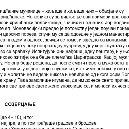
ришћанке мученице – хиљаде и хиљаде њих – обасјале су
 хришћанске. Но колико су за дивљење ови примери драгов
мери хришћанки подвижница, знаних и незнаних. Јер подв
ле еп. Моновасијски предао је потомству један поучан при
ч царских пореза, случи му се да одседне у једном манастир
са плодом и односе, зачуди се томе, и заједно са монасима 
ко зађоше у неку непроходну дубраву, у дну које спуштаху с
о се враћаху. Испитујући они нађоше једну пештеру, и у њо
ихово житије: она беше племићка Цариградска. Кад јој муж 
ну. Но она беше решена, да после смрти првога мужа остата
 сиротињи, узе две своје слушкиње, и с њима побеже у ово п
у и молитви не видећи никога и невиђене од икога осим Бог
а храну. Тада замолише игумана, да им донесе свето приче
тога све три ове свете жене упокојише се, и монаси их чесн
СОЗЕРЦАЊЕ
р 4– 10), и то:
најпре, а по том грађаше градове и бродове;
ко му Хирам послужи, а царица га Савска посети;