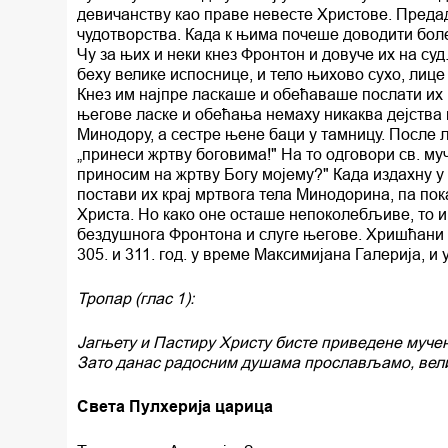
девичанству као праве невесте Христове. Предадо
чудотворства. Када к њима почеше доводити бол
Чу за њих и неки кнез Фронтон и довуче их на суд
беху велике испоснице, и тело њихово сухо, лиц
Кнез им најпре ласкаше и обећаваше послати их ца
његове ласке и обећања немаху никаква дејства 
Минодору, а сестре њене баци у тамницу. После
„принеси жртву боговима!" На то одговори св. му
приносим на жртву Богу мојему?" Када издахну у 
постави их крај мртвога тела Минодорина, па по
Христа. Но како оне осташе непоколебљиве, то и
бездушнога Фронтона и слуге његове. Хришћани 
305. и 311. год. у време Максимијана Галерија, и
Тропар (глас 1):
Јагњету и Пастиру Христу бисте приведене муче
Зато данас радосним душама прослављамо, велич
Света Пулхерија царица