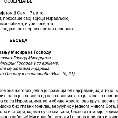
СОЗЕРЦАЊЕ
атом (I Сам. 17), и то:
ем, пркосаше свој војсци Израиљској;
каменчићима, и уби Голијата;
Господњи, рат верних против неверних.
БЕСЕДА
ћању Мисира ка Господу
познат Господ Мисирцима,
Мисирци Господа у то вријеме,
иће му жртвама и дарима,
те Господу и извршиваће (Иса. 19, 21).
омена његових једна је срамнија од најсрамнијих, а то је: 
 једна је славнија од најславнијих, а то је: када се невер
а се са Израиљцима, који убише Христа; ова друга десила 
исир био главни гонилац верујућих у једнога живога Бога, 
е и ствари, којима су се клањали, басне и гатарије, којима
дивно виђење! Мисирци ће познати Господа јединога и живо