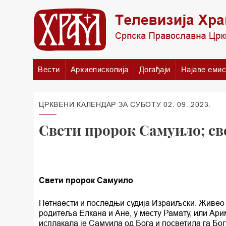
Вести
Архиепископија
Догађаји
Најаве емис
ЦРКВЕНИ КАЛЕНДАР ЗА СУБОТУ 02. 09. 2023.
Свети пророк Самуило; с
Свети пророк Самуило
Петнаести и последњи судија Израиљски. Живео 
родитеља Елкана и Ане, у месту Рамату, или Ари
исплакала је Самуила од Бога и посветила га Бог