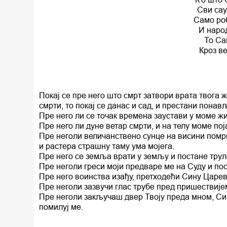
Сви сау
Само ро
И наро
То Са
Кроз ве
Покај се пре него што смрт затвори врата твога ж
смрти, то покај се данас и сад, и престани пона
Пре него ли се точак времена заустави у моме жи
Пре него ли дуне ветар смрти, и на телу моме пој
Пре неголи величанствено сунце на висини помркн
и растера страшну таму ума мојега.
Пре него се земља врати у земљу и постане труле
Пре неголи греси моји предваре ме на Суду и по
Пре него воинства изађу, претходећи Сину Цареву
Пре неголи зазвучи глас трубе пред пришествије
Пре неголи закључаш двер Твоју преда мном, Сине
помилуј ме.