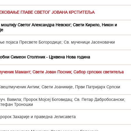
СЕКОВАЊЕ ГЛАВЕ СВЕТОГ ЈОВАНА КРСТИТЕЉА
моштију Светог Александра Невског; Свети Кирило, Никон и
је
ње појаса Пресвете Богородице; Св. мученици Јасеновачки
обни Симеон Столпник - Црквена Нова година
мученик Мамант; Свети Јован Посник; Сабор српских светитеља
Свештмученик Антим; Свети Јоаникије, Први Патријарх Српски
уч. Вавила; Пророк Мојсеј Боговидац; Св. Петар Дабробосански;
Стефан Троношки
пророк Захарије и праведна Јелисавета