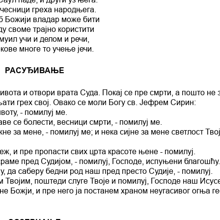
чесници греха народњега.
б Божији владар може бити
ду своме трајно користити
муил учи и делом и речи,
кове многе то учење јечи.
РАСУЂИВАЊЕ
ивота и отвори врата Суда. Покај се пре смрти, а пошто не
вљати грех свој. Овако се моли Богу св. Јефрем Сирин:
воту, - помилуј ме.
аве се болести, весници смрти, - помилуј ме.
е за мене, - помилуј ме; и нека сијне за мене светлост Тво
ж, и пре пропасти свих црта красоте њене - помилуј.
сраме пред Судијом, - помилуј, Господе, испуњени благошћу
, да саберу бедни род наш пред престо Судије, - помилуј.
м Твојим, поштеди слуге Твоје и помилуј, Господе наш Исус
 Божји, и пре него ја постанем храном неугасивог огња гее