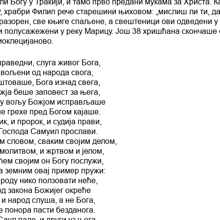
и Богу у Тракији, и тамо прво предани мукама за Христа. К
 храбри Филип рече старешини њиховом: „мислиш ли ти, да 
 разорен, све књиге спаљене, а свештеници ови одведени у
ни полусажежени у реку Марицу. Још 38 хришћана скончаше
иоклецијаново.
раведни, слуга живог Бога,
 вољени од народа свога,
штоваше, Бога изнад свега,
ја беше заповест за њега,
ну вољу Божјом исправљаше
е грехе пред Богом кајаше.
, и пророк, и судија прави,
 Господа Самуил прослави.
м словом, сваким својим делом,
 молитвом, и жртвом и јелом,
ћем својим он Богу послужи,
 земним овај пример пружи:
роду нико ползовати неће,
од закона Божијег окреће
 и народ слуша, а не Бога,
е понора пасти безданога.
Саул паде, и други уз њега.