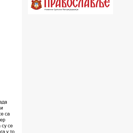
22.03 Црквена предавања и трибине
23.00 Питања и одговори
00.03 Црквена предавања и трибине
01.03 Живе речи - подкаст
03.03 Јутарњи програм
05.00 Псалтир
06.00 Црквена предавања и трибине
*најважније вести емитујемо на
када
сваки пун сат
ни
се са
јер
 су се
га у то