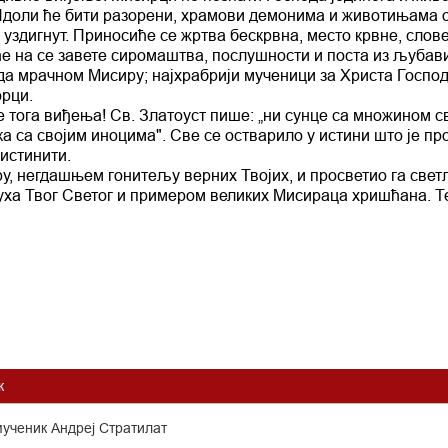
. Идоли ће бити разорени, храмови демонима и животињама 
 уздигнут. Приносиће се жртва бескрвна, место крвне, слов
е на се завете сиромаштва, послушности и поста из љубав
гда мрачном Мисиру; најхрабрији мученици за Христа Господ
орци.
е тога виђења! Св. Златоуст пише: „ни сунце са множином с
ка са својим иноцима". Све се остварило у истини што је пр
 истинити.
ру, негдашњем гонитељу верних Твојих, и просветио га све
 Духа Твог Светог и примером великих Мисираца хришћана. Т
к
мученик Андреј Стратилат