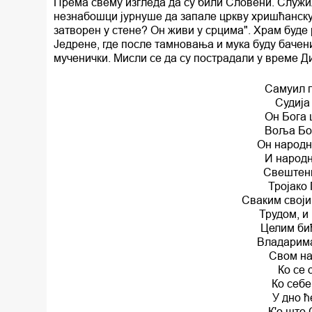
Према свему изгледа да су били Словени. Служил
незнабошци јурнуше да запале цркву хришћанску,
затворен у стене? Он живи у срцима". Храм буде
Једрене, где после тамновања и мука буду баче
мученички. Мисли се да су пострадали у време Д
Самуил п
Судија
Он Бога 
Воља Бож
Он народ
И народн
Свештеник
Тројако
Сваким своји
Трудом, и
Целим би
Владарима
Свом на
Ко се 
Ко себе
У дно ћ
К'о што 