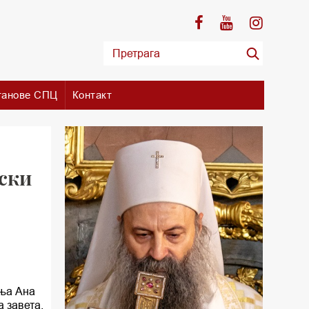
танове СПЦ
Контакт
ски
иња Ана
а завета,