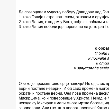
Да созерцавам чудесну победу Давидову над Голиј
1. како Голијат, страшан телом, оклопом и оружј
2. како Давид, с надом у Бога, пође с праћком и 
3. како Давид победи јер вероваше да је то рат 
о обра
И биће 
и познаће 
и служ
и завјетоваће завје
О како је променљиво срце човечје! Но од свих пр
верни постане неверни. И од свих промена његових
обрати и постане верни. Она прва промена десил
Мисирцима, који повероваше у Христа. Некад је М
некада су Мисирци имали многе мртве богове, идол
заваравали. Али гле, шта пророк прориче! Какво 