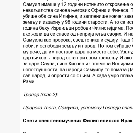
Самуил имаше у 12 години истинито откровење од
неваљалства синова његових Офниа и Финеса. То
убише оба сина Илијина, и запленише ковчег заве
земљу и издахну у 98 години старости. А то се и
година беху Израиљци робови Филистејцима. Пос
ако жели да се спасе од непријатеља својих. И н
Самуила као пророка, свештеника и судију. Тада 
поби, и ослободи земљу и народ. По том суђаше
му рече, да им постави цара на место себе. Узал
цар њихов, - народ оста при свом тражењу. И ак
за цара Саула, сина Кисова из племена Венијами
непослушности, па нареди Самуилу, те помаза Да
сав народ, и опрости се с њим. А када умре пла
Рами.
Тропар (глас 2):
Пророка Твога, Самуила, успомену Господе слав
Свети свештеномученик Филип епископ Ирак