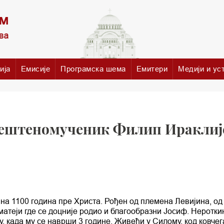
ија
Емисије
Програмска шема
Емитери
Медији и ус
вештеномученик Филип Ираклиј
на 1100 година пре Христа. Рођен од племена Левијина, од
матеји где се доцније родио и благообразни Јосиф. Неротк
у, када му се наврши 3 године. Живећи у Силому, код ковчег