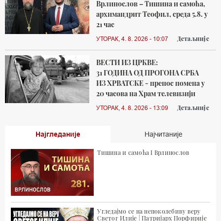
Врлинослов – Тишина и самоћа,
архимандрит Теофил, среда 5.8. у
21 час
Детаљније
УТОРАК, 4. 8. 2026 - 10:07
ВЕСТИ ИЗ ЦРКВЕ:
31 ГОДИНА ОД ПРОГОНА СРБА
ИЗ ХРВАТСКЕ - пренос помена у
20 часова на Храм телевизији
Детаљније
УТОРАК, 4. 8. 2026 - 13:09
Најгледаније
Најчитаније
Тишина и самоћа I Врлинослов
Угледајмо се на непоколебиву веру
Светог Илије | Патријарх Порфирије