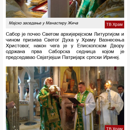
Мајско заседање у Манастиру Жича
ТВ Храм
Сабор је почео Светом архијерејском Литургијом и
чином призива Светог Духа у Храму Вазнесења
Христовог, након чега је у Епископском Двору
одржана прва Саборска седница којом је
председавао Свјатјејши Патријарх српски Иринеј.
ТВ Храм