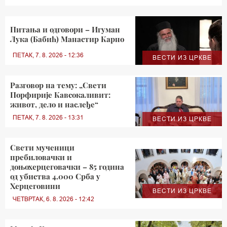
Питања и одговори – Игуман
Лука (Бабић) Манастир Карно
ПЕТАК, 7. 8. 2026 - 12:36
ВЕСТИ ИЗ ЦРКВЕ
Разговор на тему: „Свети
Порфирије Кавсокаливит:
живот, дело и наслеђе“
ПЕТАК, 7. 8. 2026 - 13:31
ВЕСТИ ИЗ ЦРКВЕ
Свети мученици
пребиловачки и
доњохерцеговачки – 85 година
од убиства 4.000 Срба у
Херцеговини
ВЕСТИ ИЗ ЦРКВЕ
ЧЕТВРТАК, 6. 8. 2026 - 12:42