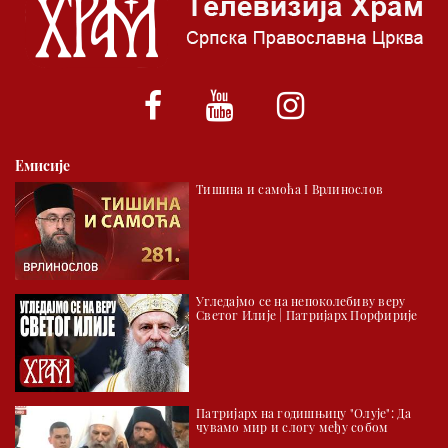
*најважније вести емитујемо на сваки пун сат
Емисије
Тишина и самоћа I Врлинослов
Угледајмо се на непоколебиву веру
Светог Илије | Патријарх Порфирије
Патријарх на годишњицу "Олује": Да
чувамо мир и слогу међу собом