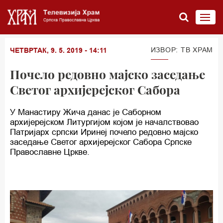
ИЗВОР: ТВ ХРАМ
ЧЕТВРТАК, 9. 5. 2019 - 14:11
Почело редовно мајско заседање
Светог архијерејског Сабора
У Манастиру Жича данас је Саборном
архијерејском Литургијом којом је началствовао
Патријарх српски Иринеј почело редовно мајско
заседање Светог архијерејског Сабора Српске
Православне Цркве.