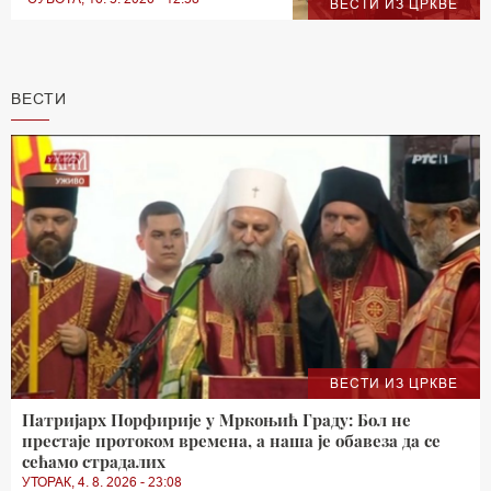
ВЕСТИ ИЗ ЦРКВЕ
ВЕСТИ
ВЕСТИ ИЗ ЦРКВЕ
Патријарх Порфирије у Мркоњић Граду: Бол не
престаје протоком времена, а наша је обавеза да се
сећамо страдалих
УТОРАК, 4. 8. 2026 - 23:08