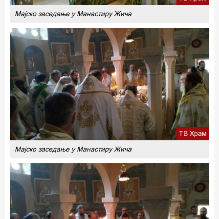
Мајско заседање у Манастиру Жича
ТВ Храм
Мајско заседање у Манастиру Жича