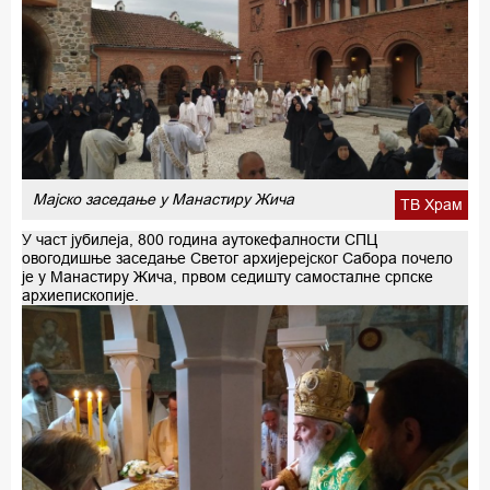
Мајско заседање у Манастиру Жича
ТВ Храм
У част јубилеја, 800 година аутокефалности СПЦ
овогодишње заседање Светог архијерејског Сабора почело
је у Манастиру Жича, првом седишту самосталне српске
архиепископије.