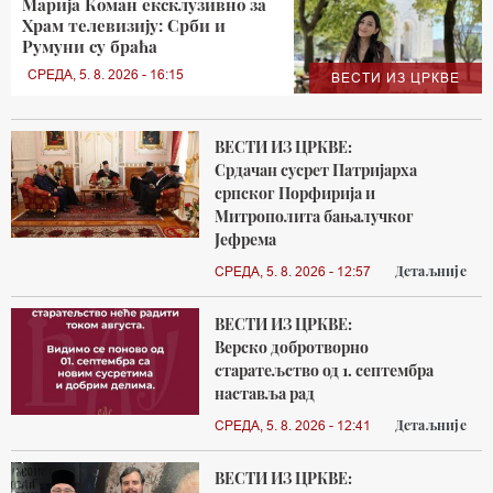
Марија Коман ексклузивно за
Храм телевизију: Срби и
Румуни су браћа
СРЕДА, 5. 8. 2026 - 16:15
ВЕСТИ ИЗ ЦРКВЕ
ВЕСТИ ИЗ ЦРКВЕ:
Срдачан сусрет Патријарха
српског Порфирија и
Митрополита бањалучког
Јефрема
Детаљније
СРЕДА, 5. 8. 2026 - 12:57
ВЕСТИ ИЗ ЦРКВЕ:
Верско добротворно
старатељство од 1. септембра
наставља рад
Детаљније
СРЕДА, 5. 8. 2026 - 12:41
ВЕСТИ ИЗ ЦРКВЕ: