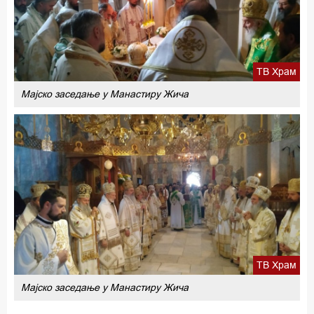
ТВ Храм
Мајско заседање у Манастиру Жича
ТВ Храм
Мајско заседање у Манастиру Жича