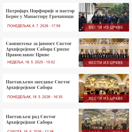
Патријарх Порфирије и пастор
Бернс у Mанастиру Грачаници
ПОНЕДЕЉАК, 6. 7. 2026 - 17:59
ВЕСТИ ИЗ ЦРКВЕ
Саопштење за јавност Светог
Архијерејског Сабора Српске
Православне Цркве
НЕДЕЉА, 18. 5. 2025 - 15:02
ВЕСТИ ИЗ ЦРКВЕ
Настављено заседање Светог
Архијерејског Сабора
ПОНЕДЕЉАК, 18. 5. 2026 - 16:35
ВЕСТИ ИЗ ЦРКВЕ
Настављен рад Светог
Архијерејског Сабора
СУБОТА, 16. 5. 2026 - 12:38