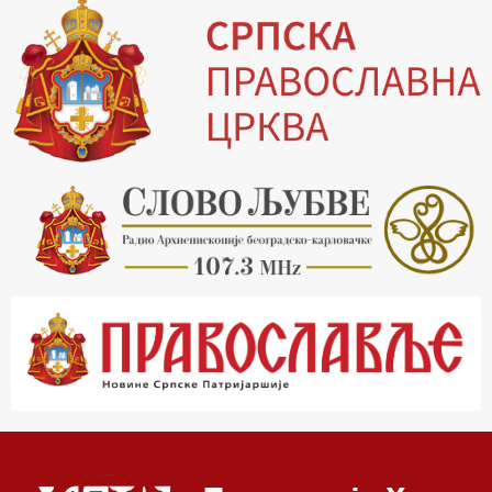
19.03 Млади у Цркви
19.30 Вечерње молитве
20.00 Вести из Цркве
20.15 Реч архијереја
20.30 Хроника Архиепископије
21.03 Врлинослов
22.03 Црквена предавања и трибине
23.00 Питања и одговори
00.03 Црквена предавања и трибине
01.03 Живе речи - подкаст
03.03 Јутарњи програм
05.00 Псалтир
06.00 Црквена предавања и трибине